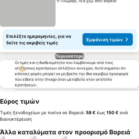
Πλωμάρι, 19.8 χλμ. από: Βαρειά
Επιλέξτε ημερομηνίες, για να
Εμφάνιση τιμών
δείτε τις ακριβείς τιμές
Περισσότερα
Οι τιμές και η διαθεσιμότητα που λαμβάνουμε από τους
ιστότοπους κρατήσεων αλλάζουν συνεχώς. Αυτό σημαίνει ότι
κάποιες φορές μπορεί να μη βρείτε την ίδια ακριβώς προσφορά
που είδατε στην trivago όταν μεταβείτε στον ιστότοπο
κρατήσεων.
Εύρος τιμών
Τιμές ξενοδοχείων με πισίνα σε Βαρειά:
‎58 €
έως
‎150 €
ανά
διανυκτέρευση
Άλλα καταλύματα στον προορισμό Βαρειά