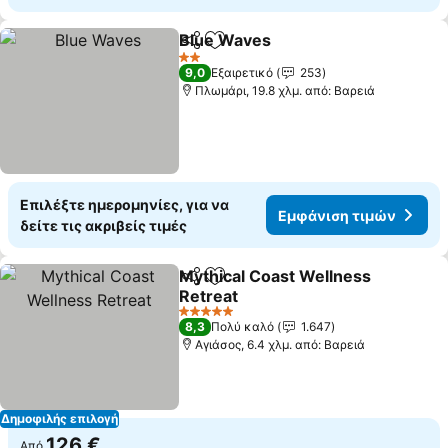
Blue Waves
Κοινοποίηση
Προσθήκη στα αγαπημένα
Εμφάνιση τιμ
2 Αστέρια
9,0
Εξαιρετικό
253
Πλωμάρι, 19.8 χλμ. από: Βαρειά
Επιλέξτε ημερομηνίες, για να
Εμφάνιση τιμών
δείτε τις ακριβείς τιμές
Mythical Coast Wellness
Κοινοποίηση
Προσθήκη στα αγαπημένα
Retreat
Εμφάνιση τιμών
5 Αστέρια
8,3
Πολύ καλό
1.647
Αγιάσος, 6.4 χλμ. από: Βαρειά
Δημοφιλής επιλογή
126 €
Από