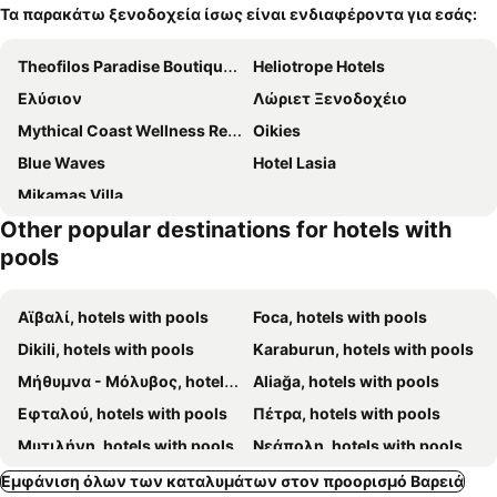
Τα παρακάτω ξενοδοχεία ίσως είναι ενδιαφέροντα για εσάς:
Theofilos Paradise Boutique Hotel
Heliotrope Hotels
Ελύσιον
Λώριετ Ξενοδοχέιο
Mythical Coast Wellness Retreat
Oikies
Blue Waves
Hotel Lasia
Mikamas Villa
Other popular destinations for hotels with
pools
Αϊβαλί, hotels with pools
Foca, hotels with pools
Dikili, hotels with pools
Karaburun, hotels with pools
Μήθυμνα - Μόλυβος, hotels with pools
Aliağa, hotels with pools
Εφταλού, hotels with pools
Πέτρα, hotels with pools
Μυτιλήνη, hotels with pools
Νεάπολη, hotels with pools
Σκάλα Καλλονής, hotels with pools
Πύργοι Θερμής, hotels with pools
Εμφάνιση όλων των καταλυμάτων στον προορισμό Βαρειά