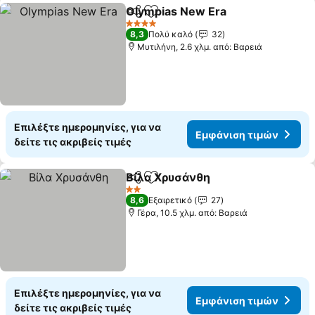
Olympias New Era
Κοινοποίηση
Προσθήκη στα αγαπημένα
Εμφάνισ
4 Αστέρια
8,3
Πολύ καλό
32
Μυτιλήνη, 2.6 χλμ. από: Βαρειά
Επιλέξτε ημερομηνίες, για να
Εμφάνιση τιμών
δείτε τις ακριβείς τιμές
Βίλα Χρυσάνθη
Κοινοποίηση
Προσθήκη στα αγαπημένα
Εμφάνιση 
2 Αστέρια
8,6
Εξαιρετικό
27
Γέρα, 10.5 χλμ. από: Βαρειά
Επιλέξτε ημερομηνίες, για να
Εμφάνιση τιμών
δείτε τις ακριβείς τιμές