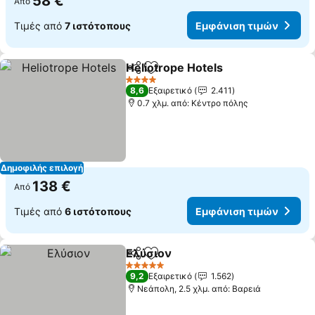
58 €
Από
Τιμές από
7 ιστότοπους
Εμφάνιση τιμών
Heliotrope Hotels
Κοινοποίηση
Προσθήκη στα αγαπημένα
Εμφάνισ
4 Αστέρια
8,6
Εξαιρετικό
2.411
0.7 χλμ. από: Κέντρο πόλης
Δημοφιλής επιλογή
138 €
Από
Τιμές από
6 ιστότοπους
Εμφάνιση τιμών
Ελύσιον
Κοινοποίηση
Προσθήκη στα αγαπημένα
Εμφάνιση τιμών
5 Αστέρια
9,2
Εξαιρετικό
1.562
Νεάπολη, 2.5 χλμ. από: Βαρειά