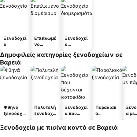
Ξενοδοχεί
Επιπλωμέ
Ξενοδοχεί
ο
νο
ο
διαμέρισμ
διαμερισμ
Δημοφιλείς κατηγορίες ξενοδοχείων σε
α
άτων
Βαρειά
Φθηνά
Πολυτελή
Ξενοδοχεί
Παραλιακ
Ξενο
ξενοδοχεί
ξενοδοχεί
α που
ά
α με
α
α
δέχονται
ξενοδοχεί
πάρκ
κατοικίδι
α
Ξενοδοχεία με πισίνα κοντά σε Βαρειά
α