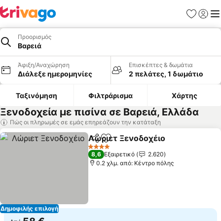
Αγαπημέν
Σύνδε
Με
Προορισμός
Βαρειά
Άφιξη/Αναχώρηση
Επισκέπτες & δωμάτια
Διάλεξε ημερομηνίες
2 πελάτες, 1 δωμάτιο
Ταξινόμηση
Φιλτράρισμα
Χάρτης
Ξενοδοχεία με πισίνα σε Βαρειά, Ελλάδα
Πώς οι πληρωμές σε εμάς επηρεάζουν την κατάταξη
Λώριετ Ξενοδοχέιο
Κοινοποίηση
Προσθήκη στα αγαπημένα
Εμφάν
4 Αστέρια
8,6
Εξαιρετικό
2.620
0.2 χλμ. από: Κέντρο πόλης
Δημοφιλής επιλογή