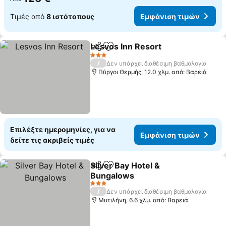
Τιμές από
8 ιστότοπους
Εμφάνιση τιμών
Lesvos Inn Resort
Κοινοποίηση
Προσθήκη στα αγαπημένα
Εμφάνισ
3 Αστέρια
/
Δεν υπάρχει διαθέσιμη βαθμολογία
Πύργοι Θερμής, 12.0 χλμ. από: Βαρειά
Επιλέξτε ημερομηνίες, για να
Εμφάνιση τιμών
δείτε τις ακριβείς τιμές
Silver Bay Hotel &
Κοινοποίηση
Προσθήκη στα αγαπημένα
Bungalows
Εμφάνιση τιμών
3 Αστέρια
/
Δεν υπάρχει διαθέσιμη βαθμολογία
Μυτιλήνη, 6.6 χλμ. από: Βαρειά