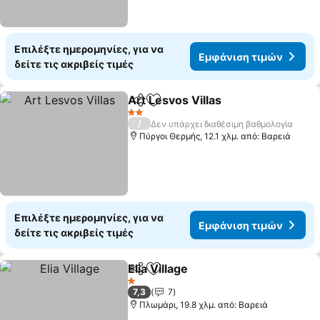
Επιλέξτε ημερομηνίες, για να
Εμφάνιση τιμών
δείτε τις ακριβείς τιμές
Art Lesvos Villas
Κοινοποίηση
Προσθήκη στα αγαπημένα
Εμφάνιση
2 Αστέρια
/
Δεν υπάρχει διαθέσιμη βαθμολογία
Πύργοι Θερμής, 12.1 χλμ. από: Βαρειά
Επιλέξτε ημερομηνίες, για να
Εμφάνιση τιμών
δείτε τις ακριβείς τιμές
Elia Village
Κοινοποίηση
Προσθήκη στα αγαπημένα
Εμφάνιση τιμώ
1 Αστέρια
7,3
7
Πλωμάρι, 19.8 χλμ. από: Βαρειά