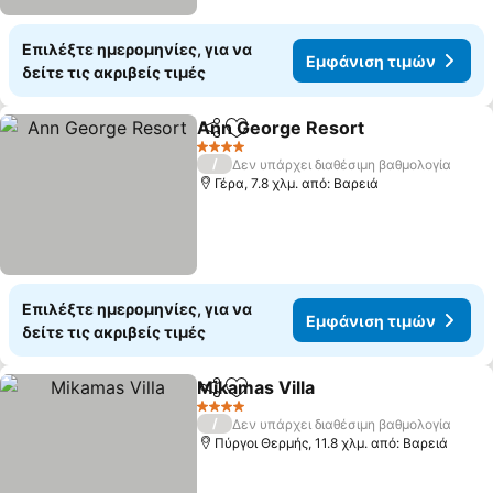
Επιλέξτε ημερομηνίες, για να
Εμφάνιση τιμών
δείτε τις ακριβείς τιμές
Ann George Resort
Κοινοποίηση
Προσθήκη στα αγαπημένα
Εμφάνι
4 Αστέρια
/
Δεν υπάρχει διαθέσιμη βαθμολογία
Γέρα, 7.8 χλμ. από: Βαρειά
Επιλέξτε ημερομηνίες, για να
Εμφάνιση τιμών
δείτε τις ακριβείς τιμές
Mikamas Villa
Κοινοποίηση
Προσθήκη στα αγαπημένα
Εμφάνιση τι
4 Αστέρια
/
Δεν υπάρχει διαθέσιμη βαθμολογία
Πύργοι Θερμής, 11.8 χλμ. από: Βαρειά