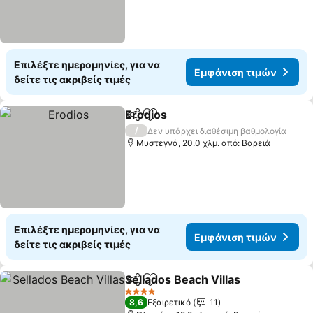
Επιλέξτε ημερομηνίες, για να
Εμφάνιση τιμών
δείτε τις ακριβείς τιμές
Erodios
Κοινοποίηση
Προσθήκη στα αγαπημένα
Εμφάνιση τιμών
/
Δεν υπάρχει διαθέσιμη βαθμολογία
Μυστεγνά, 20.0 χλμ. από: Βαρειά
Επιλέξτε ημερομηνίες, για να
Εμφάνιση τιμών
δείτε τις ακριβείς τιμές
Sellados Beach Villas
Κοινοποίηση
Προσθήκη στα αγαπημένα
Εμφά
4 Αστέρια
8,6
Εξαιρετικό
11