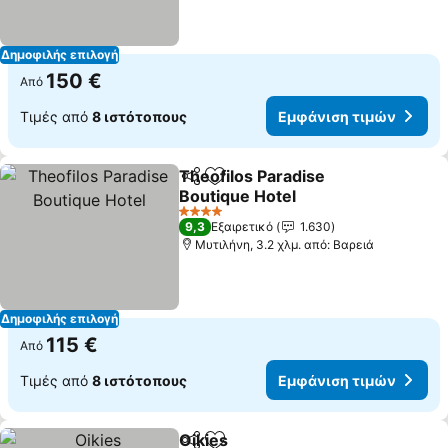
Δημοφιλής επιλογή
150 €
Από
Τιμές από
8 ιστότοπους
Εμφάνιση τιμών
Theofilos Paradise
Κοινοποίηση
Προσθήκη στα αγαπημένα
Boutique Hotel
Εμφάνιση τιμών
4 Αστέρια
9,3
Εξαιρετικό
1.630
Μυτιλήνη, 3.2 χλμ. από: Βαρειά
Δημοφιλής επιλογή
115 €
Από
Τιμές από
8 ιστότοπους
Εμφάνιση τιμών
Oikies