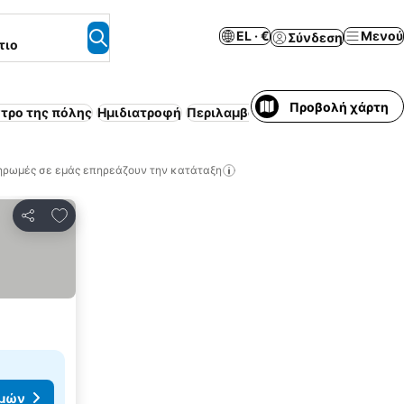
EL · €
Μενού
Σύνδεση
τιο
Προβολή χάρτη
ντρο της πόλης
Ημιδιατροφή
Περιλαμβάνεται πρωινό
Πισίνα
ηρωμές σε εμάς επηρεάζουν την κατάταξη
Προσθήκη στα αγαπημένα
Κοινοποίηση
ιμών