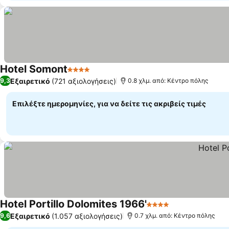
Hotel Somont
4 Αστέρια
Εξαιρετικό
(721 αξιολογήσεις)
9,3
0.8 χλμ. από: Κέντρο πόλης
Επιλέξτε ημερομηνίες, για να δείτε τις ακριβείς τιμές
Hotel Portillo Dolomites 1966'
4 Αστέρια
Εξαιρετικό
(1.057 αξιολογήσεις)
9,6
0.7 χλμ. από: Κέντρο πόλης