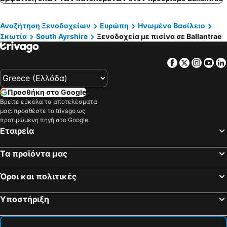
Wigtown, hotels with pools
Αναζήτηση Ξενοδοχείων
Ευρώπη
Ηνωμένο Βασίλειο
Σκωτία
South Ayrshire
Ξενοδοχεία με πισίνα σε Ballantrae
Facebook
Twitter
Insta
Yo
Προσθήκη στο Google
Βρείτε εύκολα τα αποτελέσματά
μας: προσθέστε το trivago ως
προτιμώμενη πηγή στο Google.
Εταιρεία
Τα προϊόντα μας
Όροι και πολιτικές
Υποστήριξη