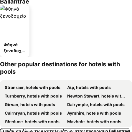
Ballantrae
Φθηνά
ξενοδοχεί
α
Other popular destinations for hotels with
pools
Stranraer, hotels with pools
Αίρ, hotels with pools
Turnberry, hotels with pools
Newton Stewart, hotels with pools
Girvan, hotels with pools
Dalrymple, hotels with pools
Cairnryan, hotels with pools
Ayrshire, hotels with pools
Glenluce, hotels with pools
Maybole, hotels with pools
Kirkcolm, hotels with pools
Drummore, hotels with pools
Εμφάνιση όλων των καταλυμάτων στον προορισμό Ballantrae