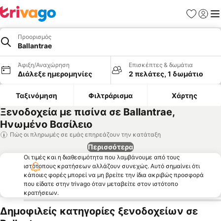
Αγαπημέν
Σύνδε
Με
Προορισμός
Ballantrae
Άφιξη/Αναχώρηση
Επισκέπτες & δωμάτια
Διάλεξε ημερομηνίες
2 πελάτες, 1 δωμάτιο
Ταξινόμηση
Φιλτράρισμα
Χάρτης
Ξενοδοχεία με πισίνα σε Ballantrae,
Ηνωμένο Βασίλειο
Πώς οι πληρωμές σε εμάς επηρεάζουν την κατάταξη
Περισσότερα
Οι τιμές και η διαθεσιμότητα που λαμβάνουμε από τους
ιστότοπους κρατήσεων αλλάζουν συνεχώς. Αυτό σημαίνει ότι
κάποιες φορές μπορεί να μη βρείτε την ίδια ακριβώς προσφορά
που είδατε στην trivago όταν μεταβείτε στον ιστότοπο
κρατήσεων.
Δημοφιλείς κατηγορίες ξενοδοχείων σε