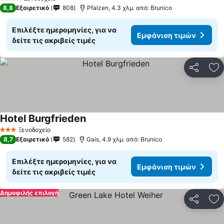
4 Αστέρια
8,8
Εξαιρετικό
808
Pfalzen, 4.3 χλμ. από: Brunico
Επιλέξτε ημερομηνίες, για να
Εμφάνιση τιμών
δείτε τις ακριβείς τιμές
Κοινοποί
Πρ
Hotel Burgfrieden
Εμφάνιση τιμών
Ξενοδοχείο
3 Αστέρια
8,7
Εξαιρετικό
582
Gais, 4.9 χλμ. από: Brunico
Επιλέξτε ημερομηνίες, για να
Εμφάνιση τιμών
δείτε τις ακριβείς τιμές
Δημοφιλής επιλογή
Κοινοποί
Πρ