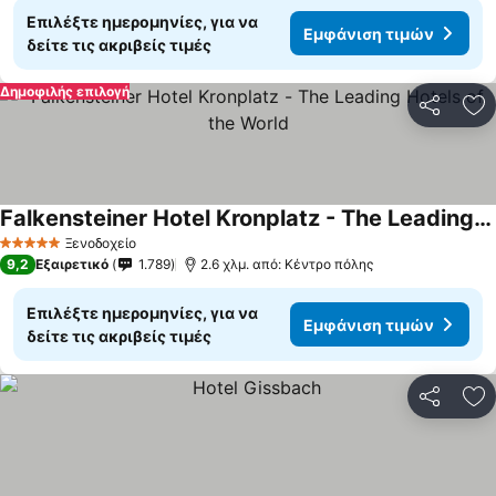
Επιλέξτε ημερομηνίες, για να
Εμφάνιση τιμών
δείτε τις ακριβείς τιμές
Δημοφιλής επιλογή
Κοινοποί
Πρ
Falkensteiner Hotel Kronplatz - The Leading Hotels of the World
Εμφάνιση τιμών
Ξενοδοχείο
5 Αστέρια
9,2
Εξαιρετικό
1.789
2.6 χλμ. από: Κέντρο πόλης
Επιλέξτε ημερομηνίες, για να
Εμφάνιση τιμών
δείτε τις ακριβείς τιμές
Κοινοποί
Πρ