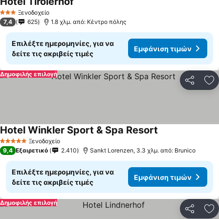
Hotel Tirolerhof
Εμφάνιση τιμών
Ξενοδοχείο
3 Αστέρια
7,4
625
1.8 χλμ. από: Κέντρο πόλης
Επιλέξτε ημερομηνίες, για να
Εμφάνιση τιμών
δείτε τις ακριβείς τιμές
Δημοφιλής επιλογή
Κοινοποί
Πρ
Hotel Winkler Sport & Spa Resort
Εμφάνιση τιμών
Ξενοδοχείο
5 Αστέρια
9,4
Εξαιρετικό
2.410
Sankt Lorenzen, 3.3 χλμ. από: Brunico
Επιλέξτε ημερομηνίες, για να
Εμφάνιση τιμών
δείτε τις ακριβείς τιμές
Δημοφιλής επιλογή
Κοινοποί
Πρ