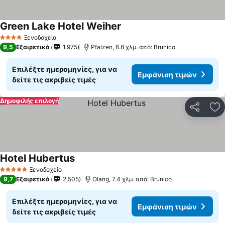
Green Lake Hotel Weiher
Εμφάνιση τιμών
Ξενοδοχείο
4 Αστέρια
9,5
Εξαιρετικό
1.975
Pfalzen, 6.8 χλμ. από: Brunico
Επιλέξτε ημερομηνίες, για να
Εμφάνιση τιμών
δείτε τις ακριβείς τιμές
Δημοφιλής επιλογή
Κοινοποί
Πρ
Hotel Hubertus
Εμφάνιση τιμών
Ξενοδοχείο
5 Αστέρια
9,7
Εξαιρετικό
2.505
Olang, 7.4 χλμ. από: Brunico
Επιλέξτε ημερομηνίες, για να
Εμφάνιση τιμών
δείτε τις ακριβείς τιμές