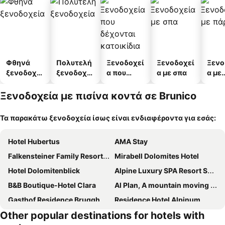
Φθηνά
Πολυτελή
Ξενοδοχεί
Ξενοδοχεί
Ξενο
ξενοδοχεί
ξενοδοχεί
α που
α με σπα
α με
α
α
δέχονται
πάρκ
κατοικίδι
Ξενοδοχεία με πισίνα κοντά σε Brunico
α
Τα παρακάτω ξενοδοχεία ίσως είναι ενδιαφέροντα για εσάς:
Hotel Hubertus
AMA Stay
Falkensteiner Family Resort Lido
Mirabell Dolomites Hotel
Hotel Dolomitenblick
Alpine Luxury SPA Resort Schwarzenstein
B&B Boutique-Hotel Clara
Al Plan, A mountain moving hotel
Gasthof Residence Brugghof & Erlhof
Residence Hotel Alpinum
Other popular destinations for hotels with
Hotel Drumlerhof
Hotel Trenker