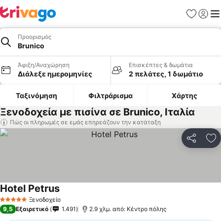
Αγαπημέν
Σύνδε
Με
Προορισμός
Brunico
Άφιξη/Αναχώρηση
Επισκέπτες & δωμάτια
Διάλεξε ημερομηνίες
2 πελάτες, 1 δωμάτιο
Ταξινόμηση
Φιλτράρισμα
Χάρτης
Ξενοδοχεία με πισίνα σε Brunico, Ιταλία
Πώς οι πληρωμές σε εμάς επηρεάζουν την κατάταξη
Κοινοποί
Πρ
Hotel Petrus
Εμφάνιση τιμών
Ξενοδοχείο
5 Αστέρια
9,5
Εξαιρετικό
1.491
2.9 χλμ. από: Κέντρο πόλης