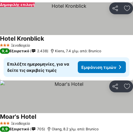
Δημοφιλής επιλογή
Κοινοποί
Πρ
Hotel Kronblick
Εμφάνιση τιμών
Ξενοδοχείο
3 Αστέρια
9,4
Εξαιρετικό
2.438
Kiens, 7.4 χλμ. από: Brunico
Επιλέξτε ημερομηνίες, για να
Εμφάνιση τιμών
δείτε τις ακριβείς τιμές
Κοινοποί
Πρ
Moar's Hotel
Εμφάνιση τιμών
Ξενοδοχείο
3 Αστέρια
8,9
Εξαιρετικό
705
Olang, 8.2 χλμ. από: Brunico