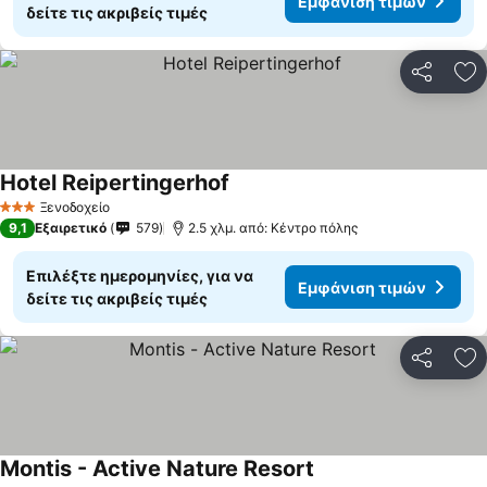
Εμφάνιση τιμών
δείτε τις ακριβείς τιμές
Κοινοποί
Πρ
Hotel Reipertingerhof
Εμφάνιση τιμών
Ξενοδοχείο
3 Αστέρια
9,1
Εξαιρετικό
579
2.5 χλμ. από: Κέντρο πόλης
Επιλέξτε ημερομηνίες, για να
Εμφάνιση τιμών
δείτε τις ακριβείς τιμές
Κοινοποί
Πρ
Montis - Active Nature Resort
Εμφάνιση τιμών