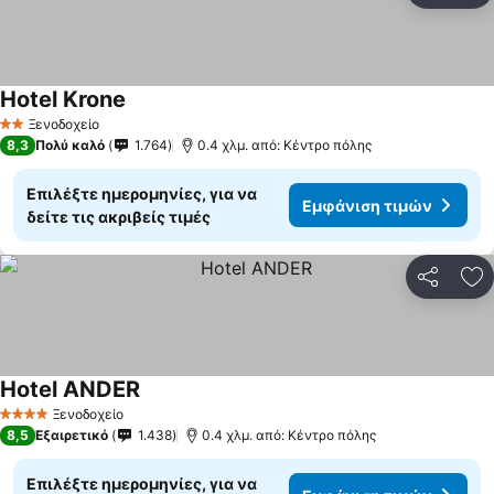
Hotel Krone
Εμφάνιση τιμών
Ξενοδοχείο
2 Αστέρια
8,3
Πολύ καλό
1.764
0.4 χλμ. από: Κέντρο πόλης
Επιλέξτε ημερομηνίες, για να
Εμφάνιση τιμών
δείτε τις ακριβείς τιμές
Κοινοποί
Πρ
Hotel ANDER
Εμφάνιση τιμών
Ξενοδοχείο
4 Αστέρια
8,5
Εξαιρετικό
1.438
0.4 χλμ. από: Κέντρο πόλης
Επιλέξτε ημερομηνίες, για να