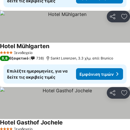
δείτε τις ακριβείς τιμές
Κοινοποί
Πρ
Hotel Mühlgarten
Εμφάνιση τιμών
Ξενοδοχείο
4 Αστέρια
8,8
Εξαιρετικό
738
Sankt Lorenzen, 3.3 χλμ. από: Brunico
Επιλέξτε ημερομηνίες, για να
Εμφάνιση τιμών
δείτε τις ακριβείς τιμές
Κοινοποί
Πρ
Hotel Gasthof Jochele
Εμφάνιση τιμών
Ξενοδοχείο