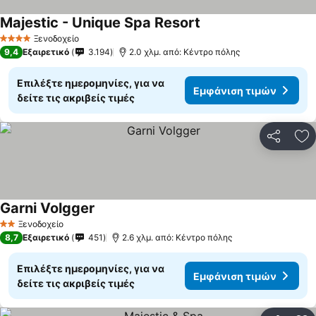
Majestic - Unique Spa Resort
Εμφάνιση τιμών
Ξενοδοχείο
4 Αστέρια
9,4
Εξαιρετικό
3.194
2.0 χλμ. από: Κέντρο πόλης
Επιλέξτε ημερομηνίες, για να
Εμφάνιση τιμών
δείτε τις ακριβείς τιμές
Κοινοποί
Πρ
Garni Volgger
Εμφάνιση τιμών
Ξενοδοχείο
2 Αστέρια
8,7
Εξαιρετικό
451
2.6 χλμ. από: Κέντρο πόλης
Επιλέξτε ημερομηνίες, για να
Εμφάνιση τιμών
δείτε τις ακριβείς τιμές