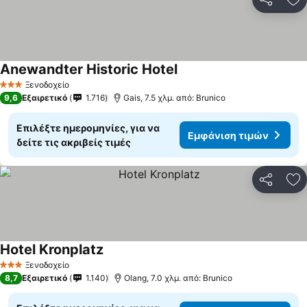
Κοινοποί
Πρ
Anewandter Historic Hotel
Εμφάνιση τιμών
Ξενοδοχείο
3 Αστέρια
9,6
Εξαιρετικό
1.716
Gais, 7.5 χλμ. από: Brunico
Επιλέξτε ημερομηνίες, για να
Εμφάνιση τιμών
δείτε τις ακριβείς τιμές
Κοινοποί
Πρ
Hotel Kronplatz
Εμφάνιση τιμών
Ξενοδοχείο
3 Αστέρια
8,7
Εξαιρετικό
1.140
Olang, 7.0 χλμ. από: Brunico