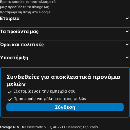
Βρείτε εύκολα τα αποτελέσματά
La Villa, hotels with pools
Kiens, hotels with pools
μας: προσθέστε το trivago ως
προτιμώμενη πηγή στο Google.
Hintertux, hotels with pools
Τσελ αμ Τσιλερταλ, hotels with pools
Εταιρεία
Arabba, hotels with pools
Valle di Casies, hotels with pools
Natz-Schabs, hotels with pools
Abtei, hotels with pools
Τα προϊόντα μας
Villanders, hotels with pools
Terenten, hotels with pools
Όροι και πολιτικές
Misurina, hotels with pools
Zoldo Alto, hotels with pools
Klausen, hotels with pools
Campo di Trens, hotels with pools
Υποστήριξη
Alleghe, hotels with pools
Sarentino, hotels with pools
Συνδεθείτε για αποκλειστικά προνόμια
μελών
Εξατομίκευσε την εμπειρία σου
Προσφορές για μέλη και τιμές μελών
Σύνδεση
trivago N.V.
, Kesselstraße 5 – 7, 40221 Düsseldorf, Γερμανία