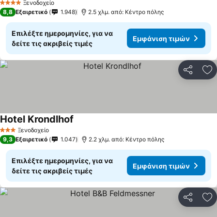
Ξενοδοχείο
4 Αστέρια
8,8
Εξαιρετικό
1.948
2.5 χλμ. από: Κέντρο πόλης
Επιλέξτε ημερομηνίες, για να
Εμφάνιση τιμών
δείτε τις ακριβείς τιμές
Κοινοποί
Πρ
Hotel Krondlhof
Εμφάνιση τιμών
Ξενοδοχείο
3 Αστέρια
9,3
Εξαιρετικό
1.047
2.2 χλμ. από: Κέντρο πόλης
Επιλέξτε ημερομηνίες, για να
Εμφάνιση τιμών
δείτε τις ακριβείς τιμές
Κοινοποί
Πρ