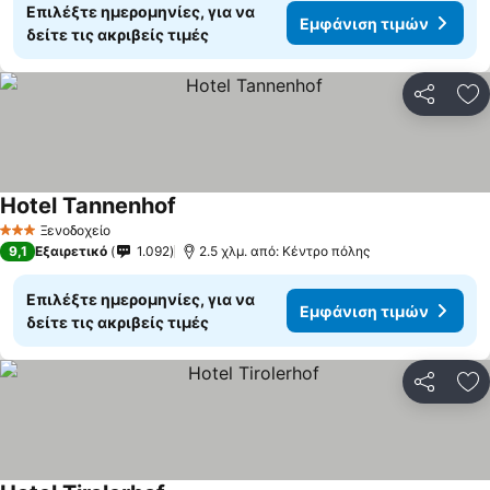
Επιλέξτε ημερομηνίες, για να
Εμφάνιση τιμών
δείτε τις ακριβείς τιμές
Κοινοποί
Πρ
Hotel Tannenhof
Εμφάνιση τιμών
Ξενοδοχείο
3 Αστέρια
9,1
Εξαιρετικό
1.092
2.5 χλμ. από: Κέντρο πόλης
Επιλέξτε ημερομηνίες, για να
Εμφάνιση τιμών
δείτε τις ακριβείς τιμές
Κοινοποί
Πρ