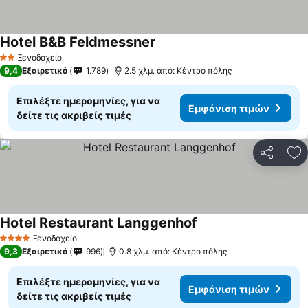
Hotel B&B Feldmessner
Εμφάνιση τιμών
Ξενοδοχείο
2 Αστέρια
9,4
Εξαιρετικό
1.789
2.5 χλμ. από: Κέντρο πόλης
Επιλέξτε ημερομηνίες, για να
Εμφάνιση τιμών
δείτε τις ακριβείς τιμές
Κοινοποί
Πρ
Hotel Restaurant Langgenhof
Εμφάνιση τιμών
Ξενοδοχείο
4 Αστέρια
9,3
Εξαιρετικό
996
0.8 χλμ. από: Κέντρο πόλης
Επιλέξτε ημερομηνίες, για να
Εμφάνιση τιμών
δείτε τις ακριβείς τιμές