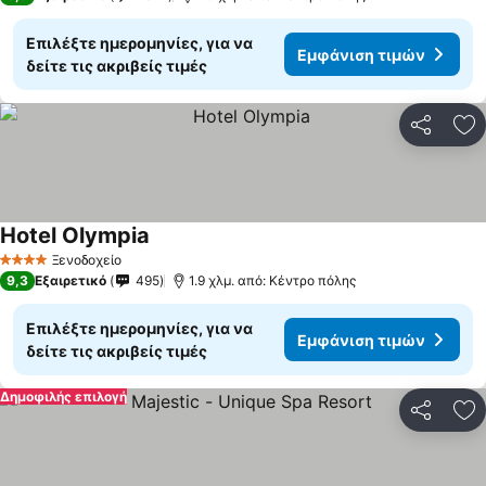
Επιλέξτε ημερομηνίες, για να
Εμφάνιση τιμών
δείτε τις ακριβείς τιμές
Κοινοποί
Πρ
Hotel Olympia
Εμφάνιση τιμών
Ξενοδοχείο
4 Αστέρια
9,3
Εξαιρετικό
495
1.9 χλμ. από: Κέντρο πόλης
Επιλέξτε ημερομηνίες, για να
Εμφάνιση τιμών
δείτε τις ακριβείς τιμές
Δημοφιλής επιλογή
Κοινοποί
Πρ