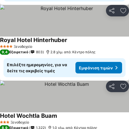
Κοινοποί
Πρ
Royal Hotel Hinterhuber
Εμφάνιση τιμών
Ξενοδοχείο
4 Αστέρια
9,4
Εξαιρετικό
803
2.8 χλμ. από: Κέντρο πόλης
Επιλέξτε ημερομηνίες, για να
Εμφάνιση τιμών
δείτε τις ακριβείς τιμές
Κοινοποί
Πρ
Hotel Wochtla Buam
Εμφάνιση τιμών
Ξενοδοχείο
3 Αστέρια
8,9
Εξαιρετικό
1.322
1.0 χλμ. από: Κέντρο πόλης