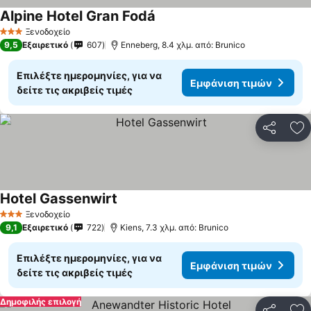
Alpine Hotel Gran Fodá
Εμφάνιση τιμών
Ξενοδοχείο
3 Αστέρια
9,5
Εξαιρετικό
607
Enneberg, 8.4 χλμ. από: Brunico
Επιλέξτε ημερομηνίες, για να
Εμφάνιση τιμών
δείτε τις ακριβείς τιμές
Κοινοποί
Πρ
Hotel Gassenwirt
Εμφάνιση τιμών
Ξενοδοχείο
3 Αστέρια
9,1
Εξαιρετικό
722
Kiens, 7.3 χλμ. από: Brunico
Επιλέξτε ημερομηνίες, για να
Εμφάνιση τιμών
δείτε τις ακριβείς τιμές
Δημοφιλής επιλογή