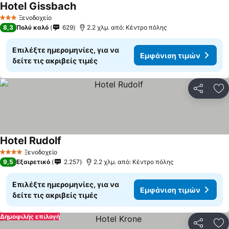
Hotel Gissbach
Εμφάνιση τιμών
Ξενοδοχείο
3 Αστέρια
8,3
Πολύ καλό
629
2.2 χλμ. από: Κέντρο πόλης
Επιλέξτε ημερομηνίες, για να
Εμφάνιση τιμών
δείτε τις ακριβείς τιμές
Κοινοποί
Πρ
Hotel Rudolf
Εμφάνιση τιμών
Ξενοδοχείο
4 Αστέρια
9,5
Εξαιρετικό
2.257
2.2 χλμ. από: Κέντρο πόλης
Επιλέξτε ημερομηνίες, για να
Εμφάνιση τιμών
δείτε τις ακριβείς τιμές
Δημοφιλής επιλογή
Κοινοποί
Πρ