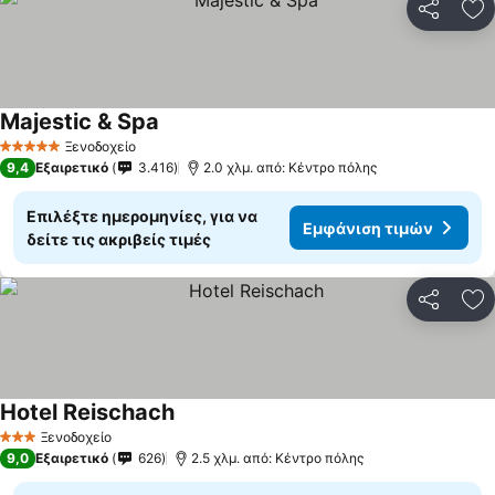
Κοινοποί
Πρ
Majestic & Spa
Εμφάνιση τιμών
Ξενοδοχείο
5 Αστέρια
9,4
Εξαιρετικό
3.416
2.0 χλμ. από: Κέντρο πόλης
Επιλέξτε ημερομηνίες, για να
Εμφάνιση τιμών
δείτε τις ακριβείς τιμές
Κοινοποί
Πρ
Hotel Reischach
Εμφάνιση τιμών
Ξενοδοχείο
3 Αστέρια
9,0
Εξαιρετικό
626
2.5 χλμ. από: Κέντρο πόλης