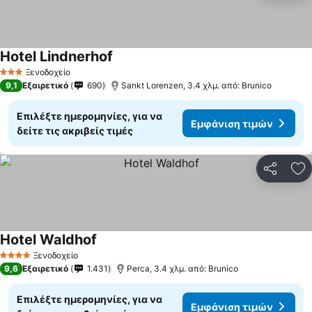
Hotel Lindnerhof
Εμφάνιση τιμών
Ξενοδοχείο
3 Αστέρια
9,1
Εξαιρετικό
690
Sankt Lorenzen, 3.4 χλμ. από: Brunico
Επιλέξτε ημερομηνίες, για να
Εμφάνιση τιμών
δείτε τις ακριβείς τιμές
Κοινοποί
Πρ
Hotel Waldhof
Εμφάνιση τιμών
Ξενοδοχείο
4 Αστέρια
9,6
Εξαιρετικό
1.431
Perca, 3.4 χλμ. από: Brunico
Επιλέξτε ημερομηνίες, για να
Εμφάνιση τιμών