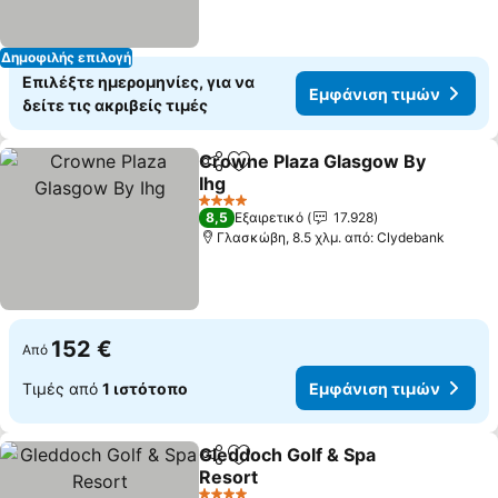
Δημοφιλής επιλογή
Επιλέξτε ημερομηνίες, για να
Εμφάνιση τιμών
δείτε τις ακριβείς τιμές
Crowne Plaza Glasgow By
Κοινοποίηση
Προσθήκη στα αγαπημένα
Ihg
Εμφάνιση τιμών
4 Αστέρια
8,5
Εξαιρετικό
17.928
Γλασκώβη, 8.5 χλμ. από: Clydebank
152 €
Από
Τιμές από
1 ιστότοπο
Εμφάνιση τιμών
Gleddoch Golf & Spa
Κοινοποίηση
Προσθήκη στα αγαπημένα
Resort