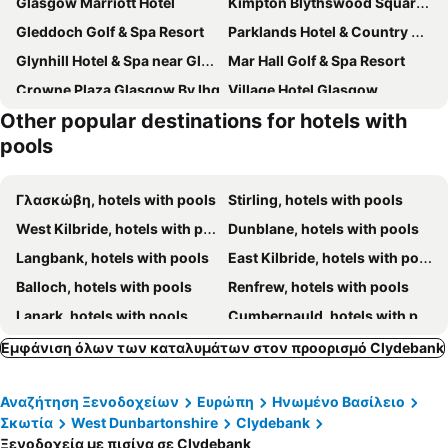
Glasgow Marriott Hotel
Kimpton Blythswood Square Hotel & Spa By Ihg
Gleddoch Golf & Spa Resort
Parklands Hotel & Country Club
Glynhill Hotel & Spa near Glasgow Airport
Mar Hall Golf & Spa Resort
Crowne Plaza Glasgow By Ihg
Village Hotel Glasgow
Other popular destinations for hotels with
Glasgow Argyle Hotel, BW Signature Collection
pools
Γλασκώβη, hotels with pools
Stirling, hotels with pools
West Kilbride, hotels with pools
Dunblane, hotels with pools
Langbank, hotels with pools
East Kilbride, hotels with pools
Balloch, hotels with pools
Renfrew, hotels with pools
Lanark, hotels with pools
Cumbernauld, hotels with pools
Drymen, hotels with pools
Bridge of Allan, hotels with pools
Εμφάνιση όλων των καταλυμάτων στον προορισμό Clydebank
Troon, hotels with pools
Bishopton, hotels with pools
Αναζήτηση Ξενοδοχείων
Ευρώπη
Ηνωμένο Βασίλειο
Falkirk, hotels with pools
Eaglesham, hotels with pools
Σκωτία
West Dunbartonshire
Clydebank
Bellshill, hotels with pools
Kilmarnock, hotels with pools
Ξενοδοχεία με πισίνα σε Clydebank