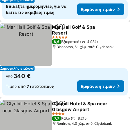
Επιλέξτε ημερομηνίες, για να
Εμφάνιση τιμών
δείτε τις ακριβείς τιμές
Mar Hall Golf & Spa
Κοινοποίηση
Προσθήκη στα αγαπημένα
Resort
Εμφάνιση τιμών
5 Αστέρια
8,6
Εξαιρετικό
4.924
Bishopton, 5.1 χλμ. από: Clydebank
Δημοφιλής επιλογή
340 €
Από
Τιμές από
7 ιστότοπους
Εμφάνιση τιμών
Glynhill Hotel & Spa near
Κοινοποίηση
Προσθήκη στα αγαπημένα
Glasgow Airport
Εμφάνιση τιμών
4 Αστέρια
7,7
Καλό
8.215
Renfrew, 4.0 χλμ. από: Clydebank