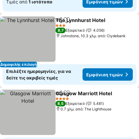
Τιμές από
1 ιστότοπο
Εμφάνιση τιμών
The Lynnhurst Hotel
Κοινοποίηση
Προσθήκη στα αγαπημένα
Εμφάν
3 Αστέρια
8,7
Εξαιρετικό
4.056
Johnstone, 10.3 χλμ. από: Clydebank
Δημοφιλής επιλογή
Επιλέξτε ημερομηνίες, για να
Εμφάνιση τιμών
δείτε τις ακριβείς τιμές
Glasgow Marriott Hotel
Κοινοποίηση
Προσθήκη στα αγαπημένα
Εμ
4 Αστέρια
8,5
Εξαιρετικό
5.481
0.7 χλμ. από: The Lighthouse