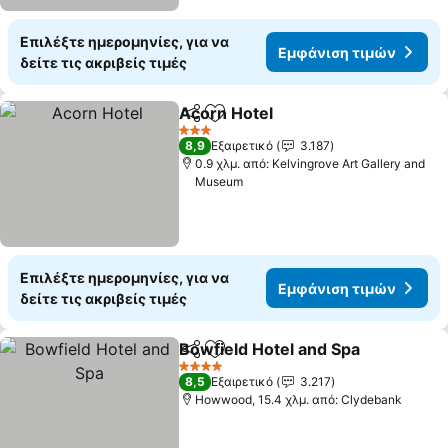
Επιλέξτε ημερομηνίες, για να
Εμφάνιση τιμών
δείτε τις ακριβείς τιμές
Acorn Hotel
Κοινοποίηση
Προσθήκη στα αγαπημένα
Εμφάνιση τιμ
3 Αστέρια
8,9
Εξαιρετικό
3.187
0.9 χλμ. από: Kelvingrove Art Gallery and
Museum
Επιλέξτε ημερομηνίες, για να
Εμφάνιση τιμών
δείτε τις ακριβείς τιμές
Bowfield Hotel and Spa
Κοινοποίηση
Προσθήκη στα αγαπημένα
Εμ
4 Αστέρια
8,5
Εξαιρετικό
3.217
Howwood, 15.4 χλμ. από: Clydebank