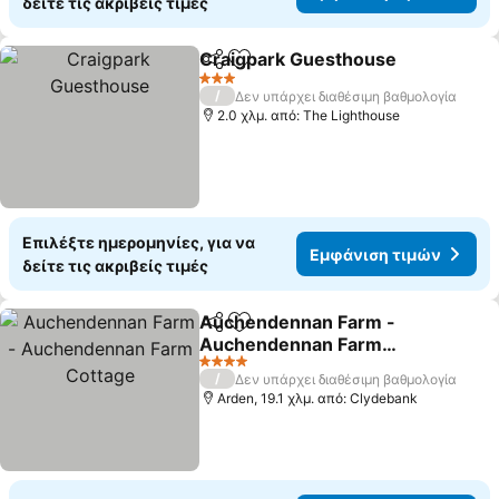
δείτε τις ακριβείς τιμές
Craigpark Guesthouse
Κοινοποίηση
Προσθήκη στα αγαπημένα
Εμφ
3 Αστέρια
/
Δεν υπάρχει διαθέσιμη βαθμολογία
2.0 χλμ. από: The Lighthouse
Επιλέξτε ημερομηνίες, για να
Εμφάνιση τιμών
δείτε τις ακριβείς τιμές
Auchendennan Farm -
Κοινοποίηση
Προσθήκη στα αγαπημένα
Auchendennan Farm
Cottage
Εμφάνιση τιμών
4 Αστέρια
/
Δεν υπάρχει διαθέσιμη βαθμολογία
Arden, 19.1 χλμ. από: Clydebank