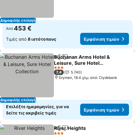
Δημοφιλής επιλογή
453 €
Από
Τιμές από
8 ιστότοπους
Εμφάνιση τιμών
Buchanan Arms Hotel &
Κοινοποίηση
Προσθήκη στα αγαπημένα
Leisure, Sure Hotel
Collection
Εμφάνιση τιμών
3 Αστέρια
7,4
5.740
Drymen, 18.4 χλμ. από: Clydebank
Δημοφιλής επιλογή
Επιλέξτε ημερομηνίες, για να
Εμφάνιση τιμών
δείτε τις ακριβείς τιμές
River Heights
Κοινοποίηση
Προσθήκη στα αγαπημένα
Εμφάνιση τι