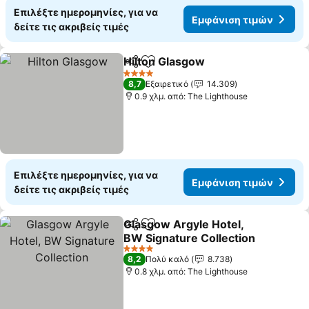
Επιλέξτε ημερομηνίες, για να
Εμφάνιση τιμών
δείτε τις ακριβείς τιμές
Hilton Glasgow
Κοινοποίηση
Προσθήκη στα αγαπημένα
Εμφάνιση 
4 Αστέρια
8,7
Εξαιρετικό
14.309
0.9 χλμ. από: The Lighthouse
Επιλέξτε ημερομηνίες, για να
Εμφάνιση τιμών
δείτε τις ακριβείς τιμές
Glasgow Argyle Hotel,
Κοινοποίηση
Προσθήκη στα αγαπημένα
BW Signature Collection
Εμφάνιση τιμών
4 Αστέρια
8,2
Πολύ καλό
8.738
0.8 χλμ. από: The Lighthouse