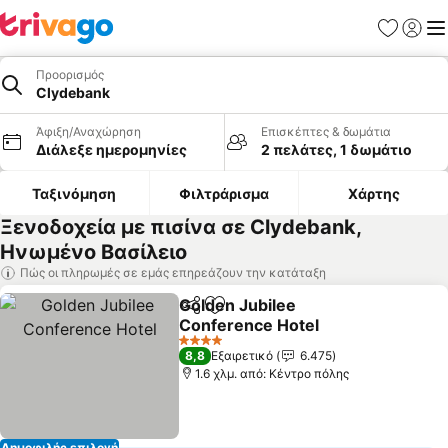
Αγαπημέν
Σύνδε
Με
Προορισμός
Clydebank
Άφιξη/Αναχώρηση
Επισκέπτες & δωμάτια
Διάλεξε ημερομηνίες
2 πελάτες, 1 δωμάτιο
Ταξινόμηση
Φιλτράρισμα
Χάρτης
Ξενοδοχεία με πισίνα σε Clydebank,
Ηνωμένο Βασίλειο
Πώς οι πληρωμές σε εμάς επηρεάζουν την κατάταξη
Golden Jubilee
Κοινοποίηση
Προσθήκη στα αγαπημένα
Conference Hotel
Εμφάνιση τιμών
4 Αστέρια
8,8
Εξαιρετικό
6.475
1.6 χλμ. από: Κέντρο πόλης
Δημοφιλής επιλογή