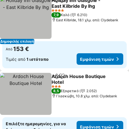
Holiday Inn Glasgow -
Κοινοποίηση
Προσθήκη στα αγαπημένα
East Kilbride By Ihg
Εμφάνιση τιμών
4 Αστέρια
7,9
Καλό
6.210
East Kilbride, 18.1 χλμ. από: Clydebank
Δημοφιλής επιλογή
153 €
Από
Τιμές από
1 ιστότοπο
Εμφάνιση τιμών
Ardoch House Boutique
Κοινοποίηση
Προσθήκη στα αγαπημένα
Hotel
Εμφάνιση τιμών
3 Αστέρια
8,5
Εξαιρετικό
2.052
Γλασκώβη, 10.8 χλμ. από: Clydebank
Επιλέξτε ημερομηνίες, για να
Εμφάνιση τιμών