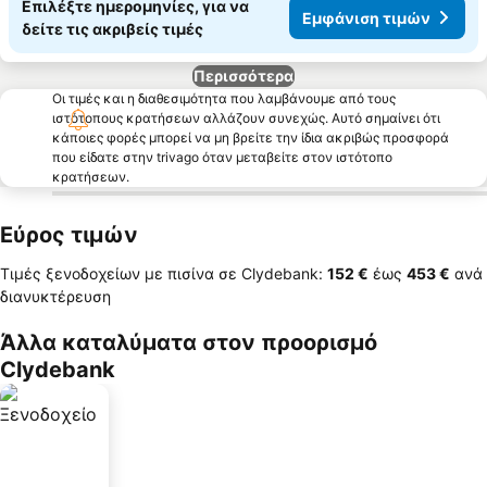
Επιλέξτε ημερομηνίες, για να
Εμφάνιση τιμών
δείτε τις ακριβείς τιμές
Περισσότερα
Οι τιμές και η διαθεσιμότητα που λαμβάνουμε από τους
ιστότοπους κρατήσεων αλλάζουν συνεχώς. Αυτό σημαίνει ότι
κάποιες φορές μπορεί να μη βρείτε την ίδια ακριβώς προσφορά
που είδατε στην trivago όταν μεταβείτε στον ιστότοπο
κρατήσεων.
Εύρος τιμών
Τιμές ξενοδοχείων με πισίνα σε Clydebank:
‎152 €
έως
‎453 €
ανά
διανυκτέρευση
Άλλα καταλύματα στον προορισμό
Clydebank