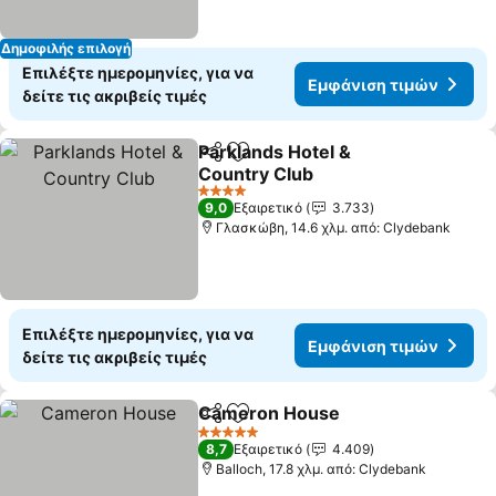
Δημοφιλής επιλογή
Επιλέξτε ημερομηνίες, για να
Εμφάνιση τιμών
δείτε τις ακριβείς τιμές
Parklands Hotel &
Κοινοποίηση
Προσθήκη στα αγαπημένα
Country Club
Εμφάνιση τιμών
4 Αστέρια
9,0
Εξαιρετικό
3.733
Γλασκώβη, 14.6 χλμ. από: Clydebank
Επιλέξτε ημερομηνίες, για να
Εμφάνιση τιμών
δείτε τις ακριβείς τιμές
Cameron House
Κοινοποίηση
Προσθήκη στα αγαπημένα
Εμφάνιση
5 Αστέρια
8,7
Εξαιρετικό
4.409
Balloch, 17.8 χλμ. από: Clydebank