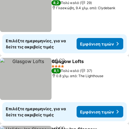
3 Αστέρια
8,2
Πολύ καλό
29
Γλασκώβη, 9.4 χλμ. από: Clydebank
Επιλέξτε ημερομηνίες, για να
Εμφάνιση τιμών
δείτε τις ακριβείς τιμές
Glasgow Lofts
Κοινοποίηση
Προσθήκη στα αγαπημένα
Εμφάνιση τ
4 Αστέρια
8,1
Πολύ καλό
37
0.8 χλμ. από: The Lighthouse
Επιλέξτε ημερομηνίες, για να
Εμφάνιση τιμών
δείτε τις ακριβείς τιμές