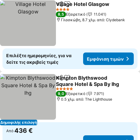
Village Hotel Glasgow
Κοινοποίηση
Προσθήκη στα αγαπημένα
Εμφ
4 Αστέρια
8,5
Εξαιρετικό
11.041
Γλασκώβη, 8.7 χλμ. από: Clydebank
Επιλέξτε ημερομηνίες, για να
Εμφάνιση τιμών
δείτε τις ακριβείς τιμές
Kimpton Blythswood
Κοινοποίηση
Προσθήκη στα αγαπημένα
Square Hotel & Spa By Ihg
Εμφάνιση τιμών
5 Αστέρια
9,0
Εξαιρετικό
7.971
0.5 χλμ. από: The Lighthouse
Δημοφιλής επιλογή
436 €
Από