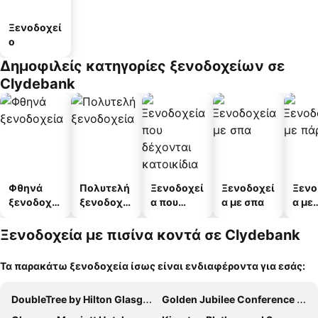
Ξενοδοχεί
ο
Δημοφιλείς κατηγορίες ξενοδοχείων σε
Clydebank
Φθηνά
Πολυτελή
Ξενοδοχεί
Ξενοδοχεί
Ξενο
ξενοδοχεί
ξενοδοχεί
α που
α με σπα
α με
α
α
δέχονται
πάρκ
κατοικίδι
Ξενοδοχεία με πισίνα κοντά σε Clydebank
α
Τα παρακάτω ξενοδοχεία ίσως είναι ενδιαφέροντα για εσάς:
DoubleTree by Hilton Glasgow Central
Golden Jubilee Conference Hotel