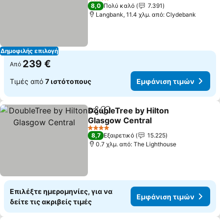
Εμφάνιση τιμών
4 Αστέρια
8,0
Πολύ καλό
7.391
Langbank, 11.4 χλμ. από: Clydebank
Δημοφιλής επιλογή
239 €
Από
Τιμές από
7 ιστότοπους
Εμφάνιση τιμών
DoubleTree by Hilton
Κοινοποίηση
Προσθήκη στα αγαπημένα
Glasgow Central
Εμφάνιση τιμών
4 Αστέρια
8,7
Εξαιρετικό
15.225
0.7 χλμ. από: The Lighthouse
Επιλέξτε ημερομηνίες, για να
Εμφάνιση τιμών
δείτε τις ακριβείς τιμές