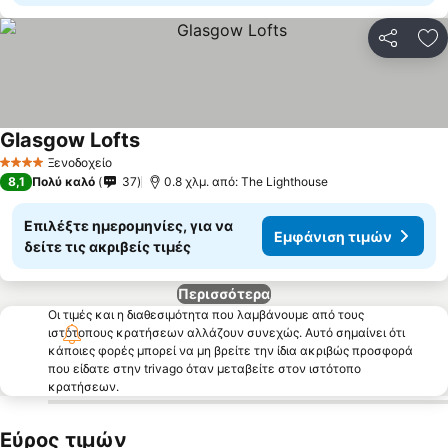
Κοινοποί
Πρ
Glasgow Lofts
Ξενοδοχείο
4 Αστέρια
8,1
Πολύ καλό
37
0.8 χλμ. από: The Lighthouse
Επιλέξτε ημερομηνίες, για να
Εμφάνιση τιμών
δείτε τις ακριβείς τιμές
Περισσότερα
Οι τιμές και η διαθεσιμότητα που λαμβάνουμε από τους
ιστότοπους κρατήσεων αλλάζουν συνεχώς. Αυτό σημαίνει ότι
κάποιες φορές μπορεί να μη βρείτε την ίδια ακριβώς προσφορά
που είδατε στην trivago όταν μεταβείτε στον ιστότοπο
κρατήσεων.
Εύρος τιμών