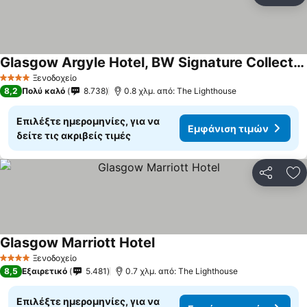
Glasgow Argyle Hotel, BW Signature Collection
Ξενοδοχείο
4 Αστέρια
8,2
Πολύ καλό
8.738
0.8 χλμ. από: The Lighthouse
Επιλέξτε ημερομηνίες, για να
Εμφάνιση τιμών
δείτε τις ακριβείς τιμές
Κοινοποί
Πρ
Glasgow Marriott Hotel
Ξενοδοχείο
4 Αστέρια
8,5
Εξαιρετικό
5.481
0.7 χλμ. από: The Lighthouse
Επιλέξτε ημερομηνίες, για να