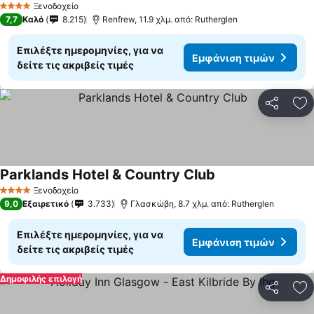
Ξενοδοχείο
4 Αστέρια
7,7
Καλό
8.215
Renfrew, 11.9 χλμ. από: Rutherglen
Επιλέξτε ημερομηνίες, για να
Εμφάνιση τιμών
δείτε τις ακριβείς τιμές
Κοινοποί
Πρ
Parklands Hotel & Country Club
Ξενοδοχείο
4 Αστέρια
9,0
Εξαιρετικό
3.733
Γλασκώβη, 8.7 χλμ. από: Rutherglen
Επιλέξτε ημερομηνίες, για να
Εμφάνιση τιμών
δείτε τις ακριβείς τιμές
Δημοφιλής επιλογή
Κοινοποί
Πρ