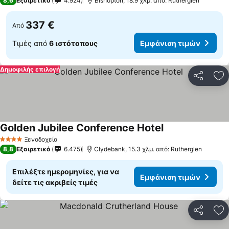
8,6
Εξαιρετικό
4.924
Bishopton, 18.9 χλμ. από: Rutherglen
337 €
Από
Τιμές από
6 ιστότοπους
Εμφάνιση τιμών
Δημοφιλής επιλογή
Κοινοποί
Πρ
Golden Jubilee Conference Hotel
Ξενοδοχείο
4 Αστέρια
8,8
Εξαιρετικό
6.475
Clydebank, 15.3 χλμ. από: Rutherglen
Επιλέξτε ημερομηνίες, για να
Εμφάνιση τιμών
δείτε τις ακριβείς τιμές
Κοινοποί
Πρ