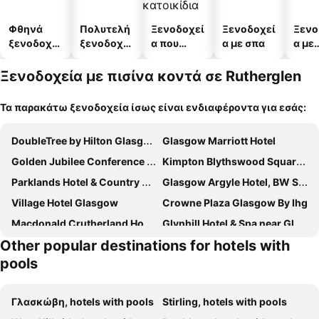
Φθηνά
Πολυτελή
Ξενοδοχεί
Ξενοδοχεί
Ξενο
ξενοδοχεί
ξενοδοχεί
α που
α με σπα
α με
α
α
δέχονται
πάρκ
κατοικίδι
Ξενοδοχεία με πισίνα κοντά σε Rutherglen
α
Τα παρακάτω ξενοδοχεία ίσως είναι ενδιαφέροντα για εσάς:
DoubleTree by Hilton Glasgow Central
Glasgow Marriott Hotel
Golden Jubilee Conference Hotel
Kimpton Blythswood Square Hotel & Spa By Ihg
Parklands Hotel & Country Club
Glasgow Argyle Hotel, BW Signature Collection
Village Hotel Glasgow
Crowne Plaza Glasgow By Ihg
Macdonald Crutherland House
Glynhill Hotel & Spa near Glasgow Airport
Other popular destinations for hotels with
Mar Hall Golf & Spa Resort
pools
Γλασκώβη, hotels with pools
Stirling, hotels with pools