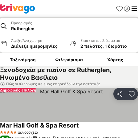
Αγαπημέν
Σύνδε
Με
Προορισμός
Rutherglen
Άφιξη/Αναχώρηση
Επισκέπτες & δωμάτια
Διάλεξε ημερομηνίες
2 πελάτες, 1 δωμάτιο
Ταξινόμηση
Φιλτράρισμα
Χάρτης
Ξενοδοχεία με πισίνα σε Rutherglen,
Ηνωμένο Βασίλειο
Πώς οι πληρωμές σε εμάς επηρεάζουν την κατάταξη
Δημοφιλής επιλογή
Κοινοποί
Πρ
Mar Hall Golf & Spa Resort
Ξενοδοχείο
5 Αστέρια