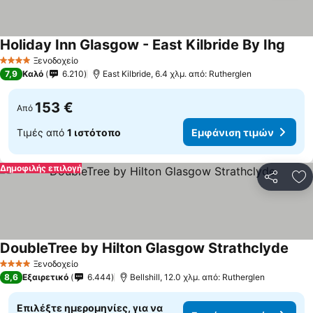
Holiday Inn Glasgow - East Kilbride By Ihg
Ξενοδοχείο
4 Αστέρια
7,9
Καλό
6.210
East Kilbride, 6.4 χλμ. από: Rutherglen
153 €
Από
Τιμές από
1 ιστότοπο
Εμφάνιση τιμών
Δημοφιλής επιλογή
Κοινοποί
Πρ
DoubleTree by Hilton Glasgow Strathclyde
Ξενοδοχείο
4 Αστέρια
8,6
Εξαιρετικό
6.444
Bellshill, 12.0 χλμ. από: Rutherglen
Επιλέξτε ημερομηνίες, για να