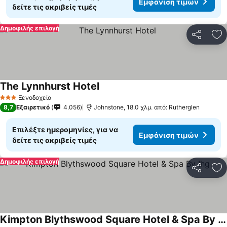
Εμφάνιση τιμών
δείτε τις ακριβείς τιμές
Δημοφιλής επιλογή
Κοινοποί
Πρ
The Lynnhurst Hotel
Ξενοδοχείο
3 Αστέρια
8,7
Εξαιρετικό
4.056
Johnstone, 18.0 χλμ. από: Rutherglen
Επιλέξτε ημερομηνίες, για να
Εμφάνιση τιμών
δείτε τις ακριβείς τιμές
Δημοφιλής επιλογή
Κοινοποί
Πρ
Kimpton Blythswood Square Hotel & Spa By Ihg