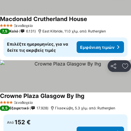
Macdonald Crutherland House
Ξενοδοχείο
4 Αστέρια
7,5
Καλό
6.131
East Kilbride, 11.0 χλμ. από: Rutherglen
Επιλέξτε ημερομηνίες, για να
Εμφάνιση τιμών
δείτε τις ακριβείς τιμές
Κοινοποί
Πρ
Crowne Plaza Glasgow By Ihg
Ξενοδοχείο
4 Αστέρια
8,5
Εξαιρετικό
17.928
Γλασκώβη, 5.3 χλμ. από: Rutherglen
152 €
Από