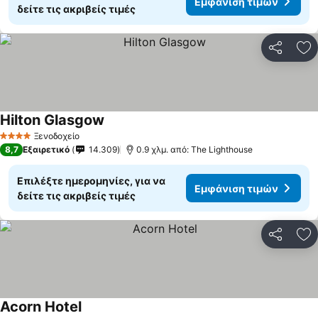
Εμφάνιση τιμών
δείτε τις ακριβείς τιμές
Κοινοποί
Πρ
Hilton Glasgow
Ξενοδοχείο
4 Αστέρια
8,7
Εξαιρετικό
14.309
0.9 χλμ. από: The Lighthouse
Επιλέξτε ημερομηνίες, για να
Εμφάνιση τιμών
δείτε τις ακριβείς τιμές
Κοινοποί
Πρ
Acorn Hotel