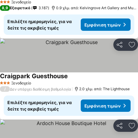
Ξενοδοχείο
3 Αστέρια
8,9
Εξαιρετικό
3.187
0.9 χλμ. από: Kelvingrove Art Gallery and Museum
Επιλέξτε ημερομηνίες, για να
Εμφάνιση τιμών
δείτε τις ακριβείς τιμές
Κοινοποί
Πρ
Craigpark Guesthouse
Ξενοδοχείο
3 Αστέρια
/
2.0 χλμ. από: The Lighthouse
Δεν υπάρχει διαθέσιμη βαθμολογία
Επιλέξτε ημερομηνίες, για να
Εμφάνιση τιμών
δείτε τις ακριβείς τιμές
Κοινοποί
Πρ