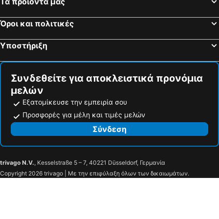
Τα προϊόντα μας
Ardrossan, hotels with pools
Forth, hotels with pools
Όροι και πολιτικές
Newton Mearns, hotels with pools
Alexandria, hotels with pools
Galston, hotels with pools
Arden, hotels with pools
Υποστήριξη
Sandbank, hotels with pools
Luss, hotels with pools
Menstrie, hotels with pools
Cove, hotels with pools
Συνδεθείτε για αποκλειστικά προνόμια
μελών
Εξατομίκευσε την εμπειρία σου
Προσφορές για μέλη και τιμές μελών
Σύνδεση
trivago N.V.
, Kesselstraße 5 – 7, 40221 Düsseldorf, Γερμανία
Copyright 2026 trivago | Με την επιφύλαξη όλων των δικαιωμάτων.