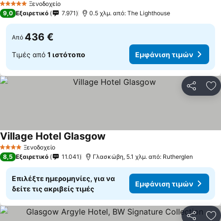
Ξενοδοχείο
5 Αστέρια
9,0
Εξαιρετικό
7.971
0.5 χλμ. από: The Lighthouse
436 €
Από
Τιμές από
1 ιστότοπο
Εμφάνιση τιμών
Κοινοποί
Πρ
Village Hotel Glasgow
Ξενοδοχείο
4 Αστέρια
8,5
Εξαιρετικό
11.041
Γλασκώβη, 5.1 χλμ. από: Rutherglen
Επιλέξτε ημερομηνίες, για να
Εμφάνιση τιμών
δείτε τις ακριβείς τιμές
Κοινοποί
Πρ