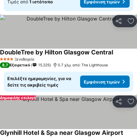
Τιμές από
1 ιστότοπο
Εμφάνιση τιμών
Κοινοποί
Πρ
DoubleTree by Hilton Glasgow Central
Ξενοδοχείο
4 Αστέρια
8,7
Εξαιρετικό
15.225
0.7 χλμ. από: The Lighthouse
Επιλέξτε ημερομηνίες, για να
Εμφάνιση τιμών
δείτε τις ακριβείς τιμές
Δημοφιλής επιλογή
Κοινοποί
Πρ
Glynhill Hotel & Spa near Glasgow Airport