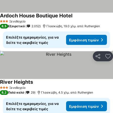
Ardoch House Boutique Hotel
Ξενοδοχείο
3 Αστέρια
8,5
Εξαιρετικό
2.052
Γλασκώβη, 19.0 χλμ. από: Rutherglen
Επιλέξτε ημερομηνίες, για να
Εμφάνιση τιμών
δείτε τις ακριβείς τιμές
Κοινοποί
Πρ
River Heights
Ξενοδοχείο
3 Αστέρια
8,2
Πολύ καλό
29
Γλασκώβη, 4.5 χλμ. από: Rutherglen
Επιλέξτε ημερομηνίες, για να
Εμφάνιση τιμών
δείτε τις ακριβείς τιμές