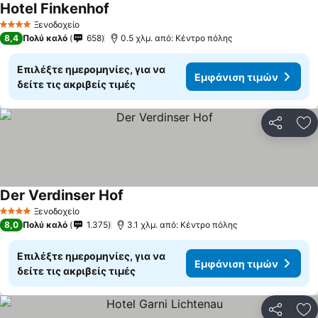
Hotel Finkenhof
Ξενοδοχείο
4 Αστέρια
8,4
Πολύ καλό
658
0.5 χλμ. από: Κέντρο πόλης
Επιλέξτε ημερομηνίες, για να
Εμφάνιση τιμών
δείτε τις ακριβείς τιμές
Κοινοποί
Πρ
Der Verdinser Hof
Ξενοδοχείο
4 Αστέρια
8,0
Πολύ καλό
1.375
3.1 χλμ. από: Κέντρο πόλης
Επιλέξτε ημερομηνίες, για να
Εμφάνιση τιμών
δείτε τις ακριβείς τιμές
Κοινοποί
Πρ