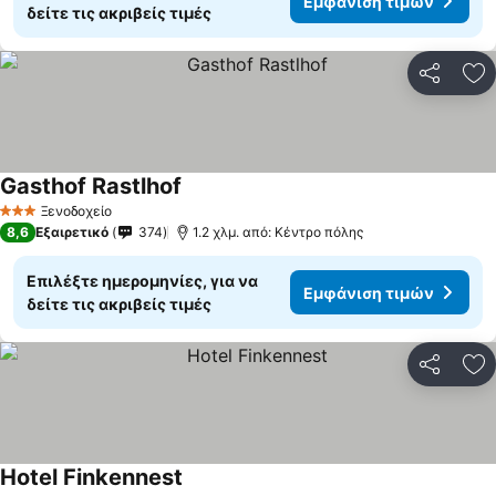
Εμφάνιση τιμών
δείτε τις ακριβείς τιμές
Κοινοποί
Πρ
Gasthof Rastlhof
Ξενοδοχείο
3 Αστέρια
8,6
Εξαιρετικό
374
1.2 χλμ. από: Κέντρο πόλης
Επιλέξτε ημερομηνίες, για να
Εμφάνιση τιμών
δείτε τις ακριβείς τιμές
Κοινοποί
Πρ
Hotel Finkennest