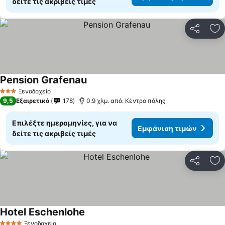
δείτε τις ακριβείς τιμές
Κοινοποί
Πρ
Pension Grafenau
Ξενοδοχείο
3 Αστέρια
9,5
Εξαιρετικό
178
0.9 χλμ. από: Κέντρο πόλης
Επιλέξτε ημερομηνίες, για να
Εμφάνιση τιμών
δείτε τις ακριβείς τιμές
Κοινοποί
Πρ
Hotel Eschenlohe
Ξενοδοχείο