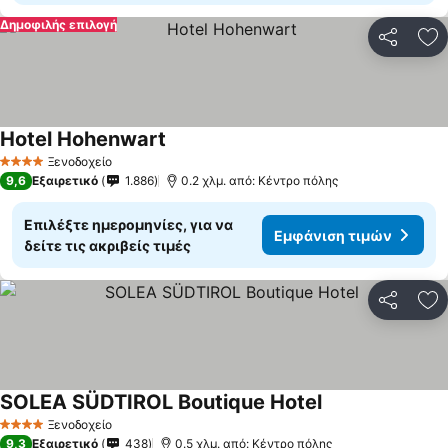
Δημοφιλής επιλογή
Κοινοποί
Πρ
Hotel Hohenwart
Ξενοδοχείο
4 Αστέρια
9,6
Εξαιρετικό
1.886
0.2 χλμ. από: Κέντρο πόλης
Επιλέξτε ημερομηνίες, για να
Εμφάνιση τιμών
δείτε τις ακριβείς τιμές
Κοινοποί
Πρ
SOLEA SÜDTIROL Boutique Hotel
Ξενοδοχείο
4 Αστέρια
9,3
Εξαιρετικό
438
0.5 χλμ. από: Κέντρο πόλης