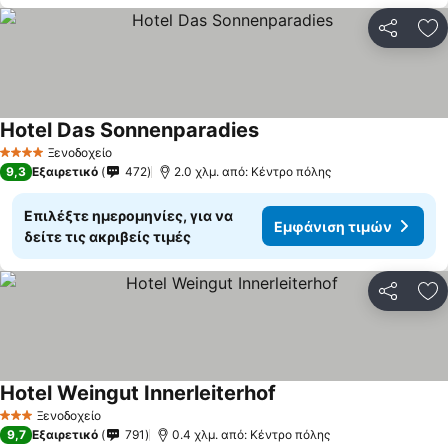
Κοινοποί
Πρ
Hotel Das Sonnenparadies
Ξενοδοχείο
4 Αστέρια
9,3
Εξαιρετικό
472
2.0 χλμ. από: Κέντρο πόλης
Επιλέξτε ημερομηνίες, για να
Εμφάνιση τιμών
δείτε τις ακριβείς τιμές
Κοινοποί
Πρ
Hotel Weingut Innerleiterhof
Ξενοδοχείο
3 Αστέρια
9,7
Εξαιρετικό
791
0.4 χλμ. από: Κέντρο πόλης