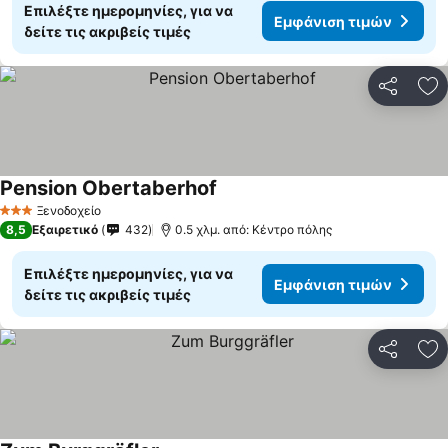
Επιλέξτε ημερομηνίες, για να
Εμφάνιση τιμών
δείτε τις ακριβείς τιμές
Κοινοποί
Πρ
Pension Obertaberhof
Ξενοδοχείο
3 Αστέρια
8,5
Εξαιρετικό
432
0.5 χλμ. από: Κέντρο πόλης
Επιλέξτε ημερομηνίες, για να
Εμφάνιση τιμών
δείτε τις ακριβείς τιμές
Κοινοποί
Πρ