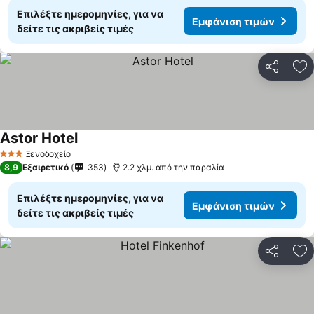
Επιλέξτε ημερομηνίες, για να
Εμφάνιση τιμών
δείτε τις ακριβείς τιμές
Κοινοποί
Πρ
Astor Hotel
Ξενοδοχείο
3 Αστέρια
8,9
Εξαιρετικό
353
2.2 χλμ. από την παραλία
Επιλέξτε ημερομηνίες, για να
Εμφάνιση τιμών
δείτε τις ακριβείς τιμές
Κοινοποί
Πρ