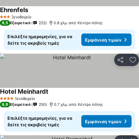
Ehrenfels
Ξενοδοχείο
3 Αστέρια
9,5
Εξαιρετικό
222
0.8 χλμ. από: Κέντρο πόλης
Επιλέξτε ημερομηνίες, για να
Εμφάνιση τιμών
δείτε τις ακριβείς τιμές
Κοινοποί
Πρ
Hotel Meinhardt
Ξενοδοχείο
4 Αστέρια
8,9
Εξαιρετικό
250
0.7 χλμ. από: Κέντρο πόλης
Επιλέξτε ημερομηνίες, για να
Εμφάνιση τιμών
δείτε τις ακριβείς τιμές