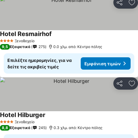
Κοινοποί
Πρ
Hotel Resmairhof
Ξενοδοχείο
4 Αστέρια
9,5
Εξαιρετικό
275
0.0 χλμ. από: Κέντρο πόλης
Επιλέξτε ημερομηνίες, για να
Εμφάνιση τιμών
δείτε τις ακριβείς τιμές
Κοινοποί
Πρ
Hotel Hilburger
Ξενοδοχείο
4 Αστέρια
8,8
Εξαιρετικό
245
0.3 χλμ. από: Κέντρο πόλης