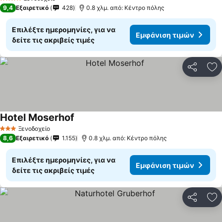
4 Αστέρια
9,4
Εξαιρετικό
428
0.8 χλμ. από: Κέντρο πόλης
Επιλέξτε ημερομηνίες, για να
Εμφάνιση τιμών
δείτε τις ακριβείς τιμές
Κοινοποί
Πρ
Hotel Moserhof
Ξενοδοχείο
3 Αστέρια
8,6
Εξαιρετικό
1.155
0.8 χλμ. από: Κέντρο πόλης
Επιλέξτε ημερομηνίες, για να
Εμφάνιση τιμών
δείτε τις ακριβείς τιμές
Κοινοποί
Πρ