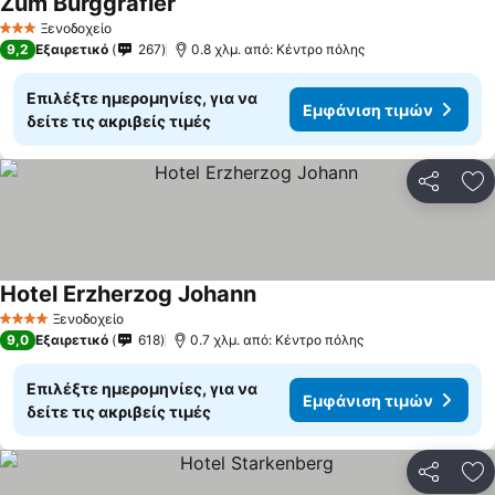
Zum Burggräfler
Ξενοδοχείο
3 Αστέρια
9,2
Εξαιρετικό
267
0.8 χλμ. από: Κέντρο πόλης
Επιλέξτε ημερομηνίες, για να
Εμφάνιση τιμών
δείτε τις ακριβείς τιμές
Κοινοποί
Πρ
Hotel Erzherzog Johann
Ξενοδοχείο
4 Αστέρια
9,0
Εξαιρετικό
618
0.7 χλμ. από: Κέντρο πόλης
Επιλέξτε ημερομηνίες, για να
Εμφάνιση τιμών
δείτε τις ακριβείς τιμές
Κοινοποί
Πρ