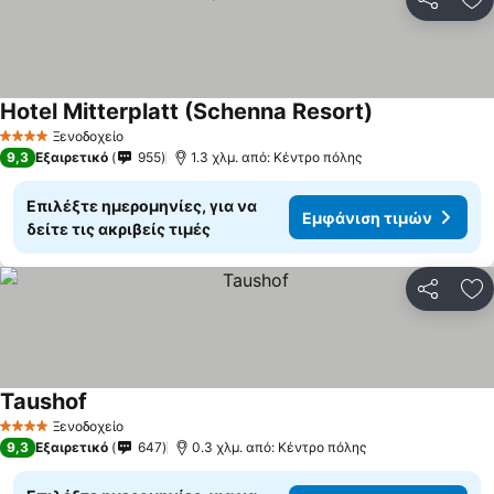
Κοινοποί
Πρ
Hotel Mitterplatt (Schenna Resort)
Ξενοδοχείο
4 Αστέρια
9,3
Εξαιρετικό
955
1.3 χλμ. από: Κέντρο πόλης
Επιλέξτε ημερομηνίες, για να
Εμφάνιση τιμών
δείτε τις ακριβείς τιμές
Κοινοποί
Πρ
Taushof
Ξενοδοχείο
4 Αστέρια
9,3
Εξαιρετικό
647
0.3 χλμ. από: Κέντρο πόλης