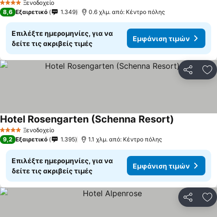
Ξενοδοχείο
4 Αστέρια
8,6
Εξαιρετικό
1.349
0.6 χλμ. από: Κέντρο πόλης
Επιλέξτε ημερομηνίες, για να
Εμφάνιση τιμών
δείτε τις ακριβείς τιμές
Κοινοποί
Πρ
Hotel Rosengarten (Schenna Resort)
Ξενοδοχείο
4 Αστέρια
9,2
Εξαιρετικό
1.395
1.1 χλμ. από: Κέντρο πόλης
Επιλέξτε ημερομηνίες, για να
Εμφάνιση τιμών
δείτε τις ακριβείς τιμές
Κοινοποί
Πρ