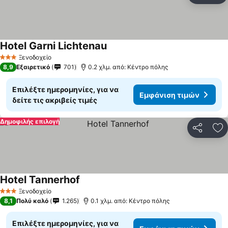
Hotel Garni Lichtenau
Ξενοδοχείο
3 Αστέρια
8,9
Εξαιρετικό
701
0.2 χλμ. από: Κέντρο πόλης
Επιλέξτε ημερομηνίες, για να
Εμφάνιση τιμών
δείτε τις ακριβείς τιμές
Δημοφιλής επιλογή
Κοινοποί
Πρ
Hotel Tannerhof
Ξενοδοχείο
3 Αστέρια
8,1
Πολύ καλό
1.265
0.1 χλμ. από: Κέντρο πόλης
Επιλέξτε ημερομηνίες, για να