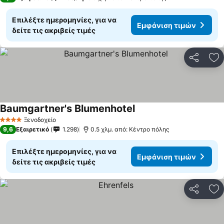
Επιλέξτε ημερομηνίες, για να
Εμφάνιση τιμών
δείτε τις ακριβείς τιμές
Κοινοποί
Πρ
Baumgartner's Blumenhotel
Ξενοδοχείο
4 Αστέρια
9,6
Εξαιρετικό
1.298
0.5 χλμ. από: Κέντρο πόλης
Επιλέξτε ημερομηνίες, για να
Εμφάνιση τιμών
δείτε τις ακριβείς τιμές
Κοινοποί
Πρ