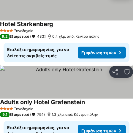
Hotel Starkenberg
Ξενοδοχείο
4 Αστέρια
9,2
Εξαιρετικό
433
0.4 χλμ. από: Κέντρο πόλης
Επιλέξτε ημερομηνίες, για να
Εμφάνιση τιμών
δείτε τις ακριβείς τιμές
Κοινοποί
Πρ
Adults only Hotel Grafenstein
Ξενοδοχείο
4 Αστέρια
9,1
Εξαιρετικό
794
1.3 χλμ. από: Κέντρο πόλης
Επιλέξτε ημερομηνίες, για να
Εμφάνιση τιμών