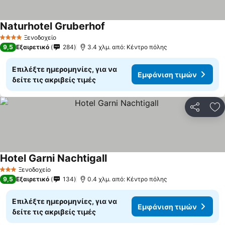
Naturhotel Gruberhof
Ξενοδοχείο
4 Αστέρια
9,5
Εξαιρετικό
284
3.4 χλμ. από: Κέντρο πόλης
Επιλέξτε ημερομηνίες, για να
Εμφάνιση τιμών
δείτε τις ακριβείς τιμές
Κοινοποί
Πρ
Hotel Garni Nachtigall
Ξενοδοχείο
3 Αστέρια
9,5
Εξαιρετικό
134
0.4 χλμ. από: Κέντρο πόλης
Επιλέξτε ημερομηνίες, για να
Εμφάνιση τιμών
δείτε τις ακριβείς τιμές