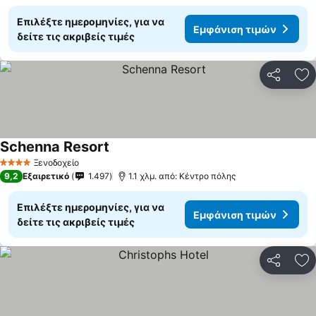
Επιλέξτε ημερομηνίες, για να
Εμφάνιση τιμών
δείτε τις ακριβείς τιμές
Κοινοποί
Πρ
Schenna Resort
Ξενοδοχείο
4 Αστέρια
9,2
Εξαιρετικό
1.497
1.1 χλμ. από: Κέντρο πόλης
Επιλέξτε ημερομηνίες, για να
Εμφάνιση τιμών
δείτε τις ακριβείς τιμές
Κοινοποί
Πρ