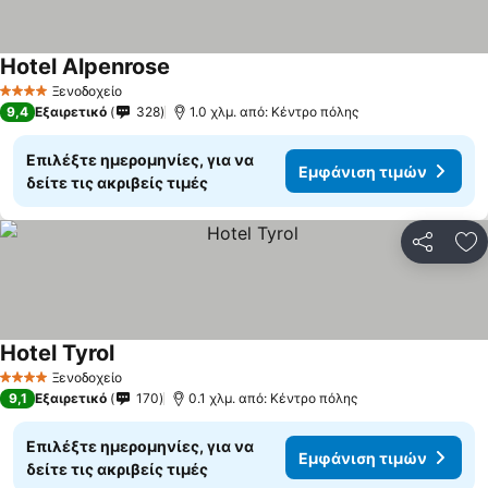
Hotel Alpenrose
Ξενοδοχείο
4 Αστέρια
9,4
Εξαιρετικό
328
1.0 χλμ. από: Κέντρο πόλης
Επιλέξτε ημερομηνίες, για να
Εμφάνιση τιμών
δείτε τις ακριβείς τιμές
Κοινοποί
Πρ
Hotel Tyrol
Ξενοδοχείο
4 Αστέρια
9,1
Εξαιρετικό
170
0.1 χλμ. από: Κέντρο πόλης
Επιλέξτε ημερομηνίες, για να
Εμφάνιση τιμών
δείτε τις ακριβείς τιμές