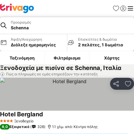
Αγαπημέν
Σύνδε
Με
Προορισμός
Schenna
Άφιξη/Αναχώρηση
Επισκέπτες & δωμάτια
Διάλεξε ημερομηνίες
2 πελάτες, 1 δωμάτιο
Ταξινόμηση
Φιλτράρισμα
Χάρτης
Ξενοδοχεία με πισίνα σε Schenna, Ιταλία
Πώς οι πληρωμές σε εμάς επηρεάζουν την κατάταξη
Κοινοποί
Πρ
Hotel Bergland
Ξενοδοχείο
4 Αστέρια
9,0
Εξαιρετικό
328
1.1 χλμ. από: Κέντρο πόλης