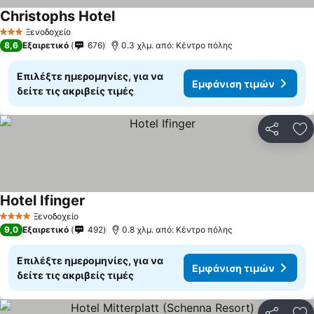
Christophs Hotel
Ξενοδοχείο
3 Αστέρια
8,6
Εξαιρετικό
676
0.3 χλμ. από: Κέντρο πόλης
Επιλέξτε ημερομηνίες, για να
Εμφάνιση τιμών
δείτε τις ακριβείς τιμές
Κοινοποί
Πρ
Hotel Ifinger
Ξενοδοχείο
4 Αστέρια
9,0
Εξαιρετικό
492
0.8 χλμ. από: Κέντρο πόλης
Επιλέξτε ημερομηνίες, για να
Εμφάνιση τιμών
δείτε τις ακριβείς τιμές