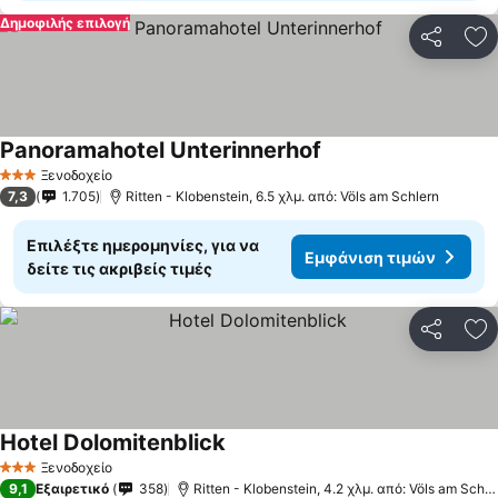
Δημοφιλής επιλογή
Κοινοποί
Πρ
Panoramahotel Unterinnerhof
Ξενοδοχείο
3 Αστέρια
7,3
1.705
Ritten - Klobenstein, 6.5 χλμ. από: Völs am Schlern
Επιλέξτε ημερομηνίες, για να
Εμφάνιση τιμών
δείτε τις ακριβείς τιμές
Κοινοποί
Πρ
Hotel Dolomitenblick
Ξενοδοχείο
3 Αστέρια
9,1
Εξαιρετικό
358
Ritten - Klobenstein, 4.2 χλμ. από: Völs am Schlern