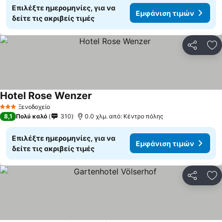
Επιλέξτε ημερομηνίες, για να
Εμφάνιση τιμών
δείτε τις ακριβείς τιμές
Κοινοποί
Πρ
Hotel Rose Wenzer
Ξενοδοχείο
3 Αστέρια
8,1
Πολύ καλό
310
0.0 χλμ. από: Κέντρο πόλης
Επιλέξτε ημερομηνίες, για να
Εμφάνιση τιμών
δείτε τις ακριβείς τιμές
Κοινοποί
Πρ