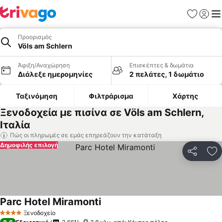
Αγαπημέν
Σύνδε
Με
Προορισμός
Völs am Schlern
Άφιξη/Αναχώρηση
Επισκέπτες & δωμάτια
Διάλεξε ημερομηνίες
2 πελάτες, 1 δωμάτιο
Ταξινόμηση
Φιλτράρισμα
Χάρτης
Ξενοδοχεία με πισίνα σε Völs am Schlern,
Ιταλία
Πώς οι πληρωμές σε εμάς επηρεάζουν την κατάταξη
Δημοφιλής επιλογή
Κοινοποί
Πρ
Parc Hotel Miramonti
Ξενοδοχείο
4 Αστέρια