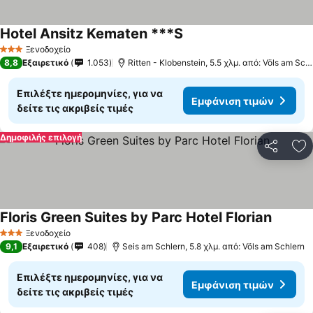
Hotel Ansitz Kematen ***S
Ξενοδοχείο
3 Αστέρια
8,8
Εξαιρετικό
1.053
Ritten - Klobenstein, 5.5 χλμ. από: Völs am Schlern
Επιλέξτε ημερομηνίες, για να
Εμφάνιση τιμών
δείτε τις ακριβείς τιμές
Δημοφιλής επιλογή
Κοινοποί
Πρ
Floris Green Suites by Parc Hotel Florian
Ξενοδοχείο
3 Αστέρια
9,1
Εξαιρετικό
408
Seis am Schlern, 5.8 χλμ. από: Völs am Schlern
Επιλέξτε ημερομηνίες, για να
Εμφάνιση τιμών
δείτε τις ακριβείς τιμές