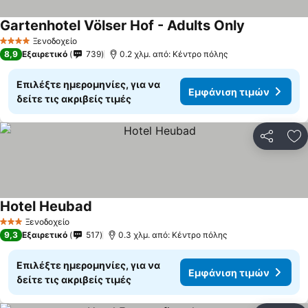
Gartenhotel Völser Hof - Adults Only
Ξενοδοχείο
4 Αστέρια
8,9
Εξαιρετικό
739
0.2 χλμ. από: Κέντρο πόλης
Επιλέξτε ημερομηνίες, για να
Εμφάνιση τιμών
δείτε τις ακριβείς τιμές
Κοινοποί
Πρ
Hotel Heubad
Ξενοδοχείο
3 Αστέρια
9,3
Εξαιρετικό
517
0.3 χλμ. από: Κέντρο πόλης
Επιλέξτε ημερομηνίες, για να
Εμφάνιση τιμών
δείτε τις ακριβείς τιμές