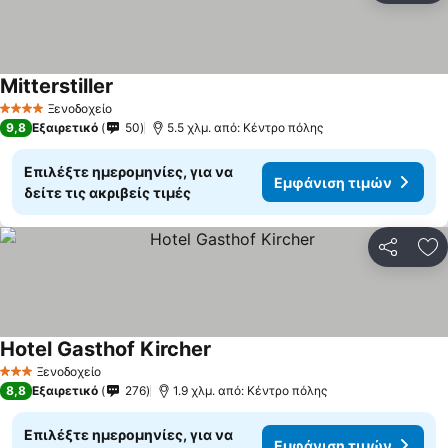
Mitterstiller
Ξενοδοχείο
4 Αστέρια
9,8
Εξαιρετικό
50
5.5 χλμ. από: Κέντρο πόλης
Επιλέξτε ημερομηνίες, για να
Εμφάνιση τιμών
δείτε τις ακριβείς τιμές
Κοινοποί
Πρ
Hotel Gasthof Kircher
Ξενοδοχείο
3 Αστέρια
8,8
Εξαιρετικό
276
1.9 χλμ. από: Κέντρο πόλης
Επιλέξτε ημερομηνίες, για να
Εμφάνιση τιμών