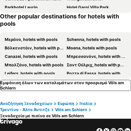
Parkhotel Laurin
Hotel Garni Villa Park
Other popular destinations for hotels with
GH Hotel Monzoni
Parc Hotel Miramonti
pools
Hotel Mayr
Residence Engel
Hotel Platz
Hotel Niblea Dolomites
Μεράνο, hotels with pools
Schenna, hotels with pools
Dolomites Living Hotel Tirler
Berglandhotel Untertheimerhof
Βόλκενστάιν, hotels with pools
Moena, hotels with pools
Green Luxury Hotel Pfösl
B&B Villa Angelino
Canazei, hotels with pools
Μπρεσσανόνε, hotels with pools
Diamant Spa Resort
Val Udai
Μπολζάνο, hotels with pools
Σαντ Ούλριχ, hotels with pools
Hotel Touring Dolomites - Val Gardena
Hotel Mandelhof
Leifers, hotels with pools
Pozza di Fassa, hotels with pools
The Lodge Sporthotel - Golfclub Eppan
Hotel Soreghes Gran Chalet
Dorf Tirol, hotels with pools
Brenner, hotels with pools
Εμφάνιση όλων των καταλυμάτων στον προορισμό Völs am
Hotel El Laresh
Hotel Alle Alpi
Schlern
Olang, hotels with pools
Kaltern am See, hotels with pools
Resort Dolce Casa - Family & Spa Hotel
Hotel Vallechiara
Sterzing, hotels with pools
Algund, hotels with pools
Hotel Scoiattolo
Αναζήτηση Ξενοδοχείων
Ευρώπη
Ιταλία
Mühlbach, hotels with pools
San Martino di Castrozza, hotels with pools
Τρεντίνο - Άλτο Άντιτζε
Völs am Schlern
Kastelruth, hotels with pools
Eppan an der Weinstraße, hotels with pools
Ξενοδοχεία με πισίνα σε Völs am Schlern
Predazzo, hotels with pools
Brunico, hotels with pools
Facebook
Twitter
Insta
Yo