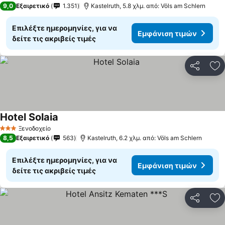
9,0
Εξαιρετικό
1.351
Kastelruth, 5.8 χλμ. από: Völs am Schlern
Επιλέξτε ημερομηνίες, για να
Εμφάνιση τιμών
δείτε τις ακριβείς τιμές
Κοινοποί
Πρ
Hotel Solaia
Ξενοδοχείο
3 Αστέρια
8,5
Εξαιρετικό
563
Kastelruth, 6.2 χλμ. από: Völs am Schlern
Επιλέξτε ημερομηνίες, για να
Εμφάνιση τιμών
δείτε τις ακριβείς τιμές
Κοινοποί
Πρ