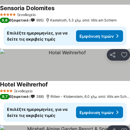
Sensoria Dolomites
Ξενοδοχείο
5 Αστέρια
9,6
Εξαιρετικό
995
Kastelruth, 5.3 χλμ. από: Völs am Schlern
Επιλέξτε ημερομηνίες, για να
Εμφάνιση τιμών
δείτε τις ακριβείς τιμές
Κοινοποί
Πρ
Hotel Weihrerhof
Ξενοδοχείο
4 Αστέρια
9,7
Εξαιρετικό
388
Ritten - Klobenstein, 6.0 χλμ. από: Völs am Schlern
Επιλέξτε ημερομηνίες, για να
Εμφάνιση τιμών
δείτε τις ακριβείς τιμές