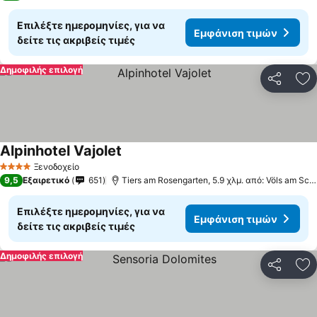
Επιλέξτε ημερομηνίες, για να
Εμφάνιση τιμών
δείτε τις ακριβείς τιμές
Δημοφιλής επιλογή
Κοινοποί
Πρ
Alpinhotel Vajolet
Ξενοδοχείο
4 Αστέρια
9,5
Εξαιρετικό
651
Tiers am Rosengarten, 5.9 χλμ. από: Völs am Schlern
Επιλέξτε ημερομηνίες, για να
Εμφάνιση τιμών
δείτε τις ακριβείς τιμές
Δημοφιλής επιλογή
Κοινοποί
Πρ