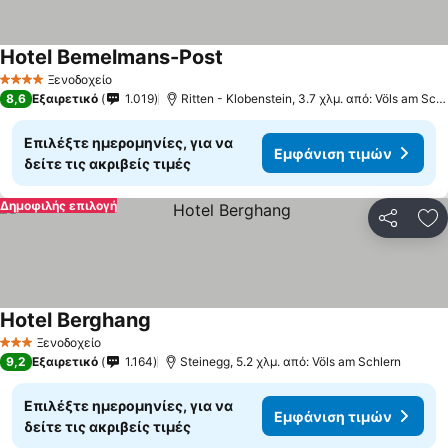
Hotel Bemelmans-Post
Ξενοδοχείο
4 Αστέρια
8,6
Εξαιρετικό
1.019
Ritten - Klobenstein, 3.7 χλμ. από: Völs am Schlern
Επιλέξτε ημερομηνίες, για να
Εμφάνιση τιμών
δείτε τις ακριβείς τιμές
Δημοφιλής επιλογή
Κοινοποί
Πρ
Hotel Berghang
Ξενοδοχείο
3 Αστέρια
9,2
Εξαιρετικό
1.164
Steinegg, 5.2 χλμ. από: Völs am Schlern
Επιλέξτε ημερομηνίες, για να
Εμφάνιση τιμών
δείτε τις ακριβείς τιμές