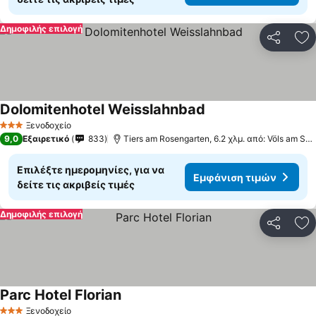
Δημοφιλής επιλογή
Κοινοποί
Πρ
Dolomitenhotel Weisslahnbad
Ξενοδοχείο
3 Αστέρια
9,0
Εξαιρετικό
833
Tiers am Rosengarten, 6.2 χλμ. από: Völs am Schlern
Επιλέξτε ημερομηνίες, για να
Εμφάνιση τιμών
δείτε τις ακριβείς τιμές
Δημοφιλής επιλογή
Κοινοποί
Πρ
Parc Hotel Florian
Ξενοδοχείο
3 Αστέρια