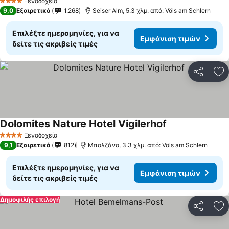
Ξενοδοχείο
4 Αστέρια
9,0
Εξαιρετικό
1.268
Seiser Alm, 5.3 χλμ. από: Völs am Schlern
Επιλέξτε ημερομηνίες, για να
Εμφάνιση τιμών
δείτε τις ακριβείς τιμές
Κοινοποί
Πρ
Dolomites Nature Hotel Vigilerhof
Ξενοδοχείο
4 Αστέρια
9,1
Εξαιρετικό
812
Μπολζάνο, 3.3 χλμ. από: Völs am Schlern
Επιλέξτε ημερομηνίες, για να
Εμφάνιση τιμών
δείτε τις ακριβείς τιμές
Δημοφιλής επιλογή
Κοινοποί
Πρ