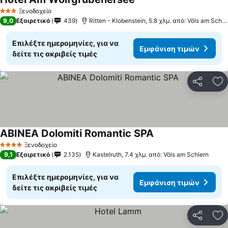
Ξενοδοχείο
3 Αστέρια
9,0
Εξαιρετικό
439
Ritten - Klobenstein, 5.8 χλμ. από: Völs am Schlern
Επιλέξτε ημερομηνίες, για να
Εμφάνιση τιμών
δείτε τις ακριβείς τιμές
Κοινοποί
Πρ
ABINEA Dolomiti Romantic SPA
Ξενοδοχείο
4 Αστέρια
9,1
Εξαιρετικό
2.135
Kastelruth, 7.4 χλμ. από: Völs am Schlern
Επιλέξτε ημερομηνίες, για να
Εμφάνιση τιμών
δείτε τις ακριβείς τιμές
Κοινοποί
Πρ