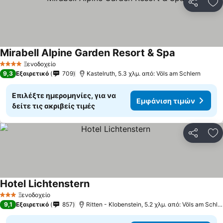
Κοινοποί
Πρ
Mirabell Alpine Garden Resort & Spa
Ξενοδοχείο
4 Αστέρια
9,3
Εξαιρετικό
709
Kastelruth, 5.3 χλμ. από: Völs am Schlern
Επιλέξτε ημερομηνίες, για να
Εμφάνιση τιμών
δείτε τις ακριβείς τιμές
Κοινοποί
Πρ
Hotel Lichtenstern
Ξενοδοχείο
3 Αστέρια
9,1
Εξαιρετικό
857
Ritten - Klobenstein, 5.2 χλμ. από: Völs am Schlern