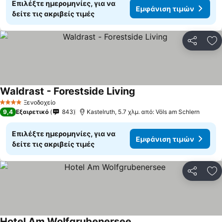
Επιλέξτε ημερομηνίες, για να
Εμφάνιση τιμών
δείτε τις ακριβείς τιμές
Κοινοποί
Πρ
Waldrast - Forestside Living
Ξενοδοχείο
4 Αστέρια
9,4
Εξαιρετικό
843
Kastelruth, 5.7 χλμ. από: Völs am Schlern
Επιλέξτε ημερομηνίες, για να
Εμφάνιση τιμών
δείτε τις ακριβείς τιμές
Κοινοποί
Πρ
Hotel Am Wolfgrubenersee