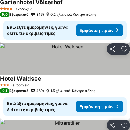
Gartenhotel Völserhof
Ξενοδοχείο
4 Αστέρια
9,0
Εξαιρετικό
846
0.2 χλμ. από: Κέντρο πόλης
Επιλέξτε ημερομηνίες, για να
Εμφάνιση τιμών
δείτε τις ακριβείς τιμές
Κοινοποί
Πρ
Hotel Waldsee
Ξενοδοχείο
3 Αστέρια
9,1
Εξαιρετικό
469
1.5 χλμ. από: Κέντρο πόλης
Επιλέξτε ημερομηνίες, για να
Εμφάνιση τιμών
δείτε τις ακριβείς τιμές
Κοινοποί
Πρ