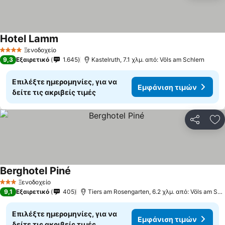
Hotel Lamm
Ξενοδοχείο
4 Αστέρια
9,3
Εξαιρετικό
1.645
Kastelruth, 7.1 χλμ. από: Völs am Schlern
Επιλέξτε ημερομηνίες, για να
Εμφάνιση τιμών
δείτε τις ακριβείς τιμές
Κοινοποί
Πρ
Berghotel Piné
Ξενοδοχείο
3 Αστέρια
9,1
Εξαιρετικό
405
Tiers am Rosengarten, 6.2 χλμ. από: Völs am Schlern
Επιλέξτε ημερομηνίες, για να
Εμφάνιση τιμών
δείτε τις ακριβείς τιμές