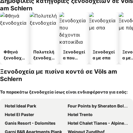
Δημοφιλείς κατηγορίες ξενοδοχείων σε Völs
άτων
am Schlern
Φθηνά
Πολυτελή
Ξενοδοχεί
Ξενοδοχεί
Ξενο
ξενοδοχεί
ξενοδοχεί
α που
α με σπα
α με
α
α
δέχονται
πάρκ
κατοικίδι
Ξενοδοχεία με πισίνα κοντά σε Völs am
α
Schlern
Τα παρακάτω ξενοδοχεία ίσως είναι ενδιαφέροντα για εσάς:
Hotel Ideal Park
Four Points by Sheraton Bolzano
Hotel El Paster
Hotel Trento
Ganis Resort - Dolomites
Hotel Chalet Tianes - Alpine Relax
Garni B&B Apartments Plank
Weingut Zundlhof