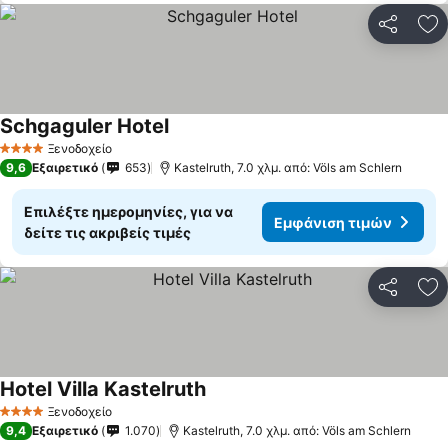
Κοινοποί
Πρ
Schgaguler Hotel
Ξενοδοχείο
4 Αστέρια
9,6
Εξαιρετικό
653
Kastelruth, 7.0 χλμ. από: Völs am Schlern
Επιλέξτε ημερομηνίες, για να
Εμφάνιση τιμών
δείτε τις ακριβείς τιμές
Κοινοποί
Πρ
Hotel Villa Kastelruth
Ξενοδοχείο
4 Αστέρια
9,4
Εξαιρετικό
1.070
Kastelruth, 7.0 χλμ. από: Völs am Schlern