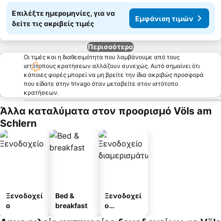
Επιλέξτε ημερομηνίες, για να
Εμφάνιση τιμών
δείτε τις ακριβείς τιμές
Περισσότερα
Οι τιμές και η διαθεσιμότητα που λαμβάνουμε από τους
ιστότοπους κρατήσεων αλλάζουν συνεχώς. Αυτό σημαίνει ότι
κάποιες φορές μπορεί να μη βρείτε την ίδια ακριβώς προσφορά
που είδατε στην trivago όταν μεταβείτε στον ιστότοπο
κρατήσεων.
Άλλα καταλύματα στον προορισμό Völs am
Schlern
Ξενοδοχεί
Bed &
Ξενοδοχεί
ο
breakfast
ο
διαμερισμ