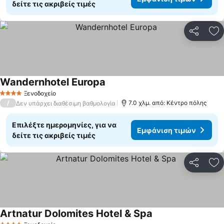
δείτε τις ακριβείς τιμές
Κοινοποί
Πρ
Wandernhotel Europa
Ξενοδοχείο
4 Αστέρια
/
7.0 χλμ. από: Κέντρο πόλης
Δεν υπάρχει διαθέσιμη βαθμολογία
Επιλέξτε ημερομηνίες, για να
Εμφάνιση τιμών
δείτε τις ακριβείς τιμές
Κοινοποί
Πρ
Artnatur Dolomites Hotel & Spa