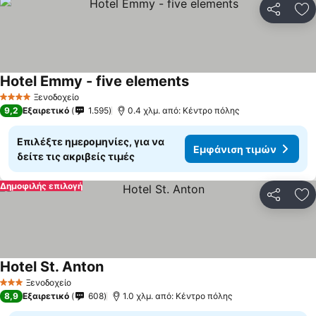
Κοινοποί
Πρ
Hotel Emmy - five elements
Ξενοδοχείο
4 Αστέρια
9,2
Εξαιρετικό
1.595
0.4 χλμ. από: Κέντρο πόλης
Επιλέξτε ημερομηνίες, για να
Εμφάνιση τιμών
δείτε τις ακριβείς τιμές
Δημοφιλής επιλογή
Κοινοποί
Πρ
Hotel St. Anton
Ξενοδοχείο
3 Αστέρια
8,9
Εξαιρετικό
608
1.0 χλμ. από: Κέντρο πόλης