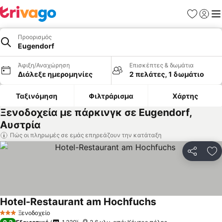
Αγαπημέν
Σύνδε
Με
Προορισμός
Eugendorf
Άφιξη/Αναχώρηση
Επισκέπτες & δωμάτια
Διάλεξε ημερομηνίες
2 πελάτες, 1 δωμάτιο
Ταξινόμηση
Φιλτράρισμα
Χάρτης
Ξενοδοχεία με πάρκινγκ σε Eugendorf,
Αυστρία
Πώς οι πληρωμές σε εμάς επηρεάζουν την κατάταξη
Κοινοποί
Πρ
Hotel-Restaurant am Hochfuchs
Εμφάνιση τιμών
Ξενοδοχείο
3 Αστέρια