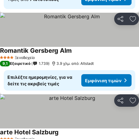
Κοινοποί
Πρ
Romantik Gersberg Alm
Εμφάνιση τιμών
Ξενοδοχείο
4 Αστέρια
9,1
Εξαιρετικό
1.739
3.9 χλμ. από: Altstadt
Επιλέξτε ημερομηνίες, για να
Εμφάνιση τιμών
δείτε τις ακριβείς τιμές
Κοινοποί
Πρ
arte Hotel Salzburg
Εμφάνιση τιμών