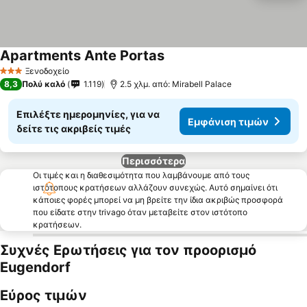
Apartments Ante Portas
Εμφάνιση τιμών
Ξενοδοχείο
3 Αστέρια
8,3
Πολύ καλό
1.119
2.5 χλμ. από: Mirabell Palace
Επιλέξτε ημερομηνίες, για να
Εμφάνιση τιμών
δείτε τις ακριβείς τιμές
Περισσότερα
Οι τιμές και η διαθεσιμότητα που λαμβάνουμε από τους
ιστότοπους κρατήσεων αλλάζουν συνεχώς. Αυτό σημαίνει ότι
κάποιες φορές μπορεί να μη βρείτε την ίδια ακριβώς προσφορά
που είδατε στην trivago όταν μεταβείτε στον ιστότοπο
κρατήσεων.
Συχνές Ερωτήσεις για τον προορισμό
Eugendorf
Εύρος τιμών