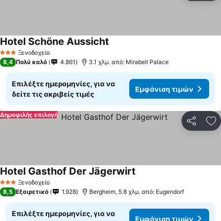
Hotel Schöne Aussicht
Εμφάνιση τιμών
Ξενοδοχείο
3 Αστέρια
8,4
Πολύ καλό
4.861
3.1 χλμ. από: Mirabell Palace
Επιλέξτε ημερομηνίες, για να
Εμφάνιση τιμών
δείτε τις ακριβείς τιμές
Δημοφιλής επιλογή
Κοινοποί
Πρ
Hotel Gasthof Der Jägerwirt
Εμφάνιση τιμών
Ξενοδοχείο
3 Αστέρια
8,5
Εξαιρετικό
1.928
Bergheim, 5.8 χλμ. από: Eugendorf
Επιλέξτε ημερομηνίες, για να
Εμφάνιση τιμών