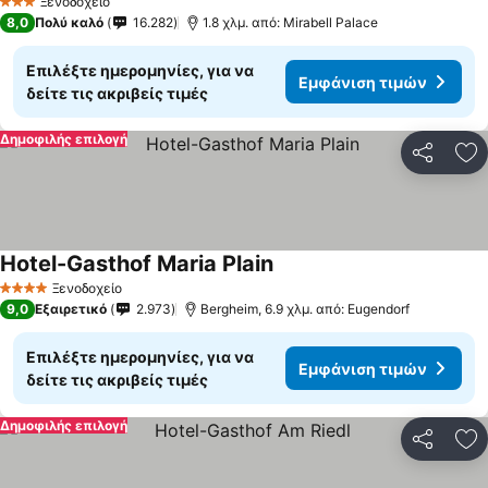
Ξενοδοχείο
3 Αστέρια
8,0
Πολύ καλό
16.282
1.8 χλμ. από: Mirabell Palace
Επιλέξτε ημερομηνίες, για να
Εμφάνιση τιμών
δείτε τις ακριβείς τιμές
Δημοφιλής επιλογή
Κοινοποί
Πρ
Hotel-Gasthof Maria Plain
Εμφάνιση τιμών
Ξενοδοχείο
4 Αστέρια
9,0
Εξαιρετικό
2.973
Bergheim, 6.9 χλμ. από: Eugendorf
Επιλέξτε ημερομηνίες, για να
Εμφάνιση τιμών
δείτε τις ακριβείς τιμές
Δημοφιλής επιλογή
Κοινοποί
Πρ