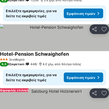
9,2
Εξαιρετικό
1.229
2.6 χλμ. από: Κέντρο πόλης
Επιλέξτε ημερομηνίες, για να
Εμφάνιση τιμών
δείτε τις ακριβείς τιμές
Κοινοποί
Πρ
Hotel-Pension Schwaighofen
Εμφάνιση τιμών
Ξενοδοχείο
3 Αστέρια
9,0
Εξαιρετικό
448
4.0 χλμ. από: Κέντρο πόλης
Επιλέξτε ημερομηνίες, για να
Εμφάνιση τιμών
δείτε τις ακριβείς τιμές
Δημοφιλής επιλογή
Κοινοποί
Πρ