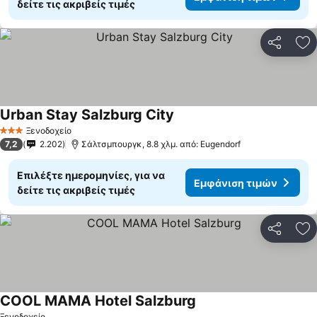
δείτε τις ακριβείς τιμές
Κοινοποί
Πρ
Urban Stay Salzburg City
Εμφάνιση τιμών
Ξενοδοχείο
3 Αστέρια
7,2
2.202
Σάλτσμπουργκ, 8.8 χλμ. από: Eugendorf
Επιλέξτε ημερομηνίες, για να
Εμφάνιση τιμών
δείτε τις ακριβείς τιμές
Κοινοποί
Πρ
COOL MAMA Hotel Salzburg
Εμφάνιση τιμών
Ξενοδοχείο