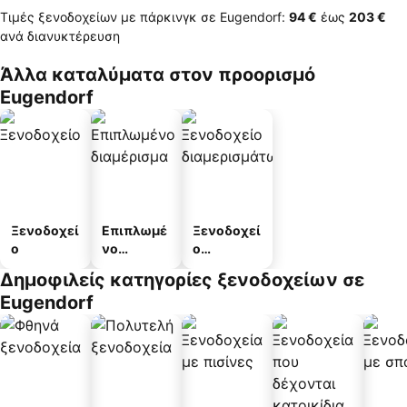
Τιμές ξενοδοχείων με πάρκινγκ σε Eugendorf:
‎94 €
έως
‎203 €
ανά διανυκτέρευση
Άλλα καταλύματα στον προορισμό
Eugendorf
Ξενοδοχεί
Επιπλωμέ
Ξενοδοχεί
ο
νο
ο
διαμέρισμ
διαμερισμ
Δημοφιλείς κατηγορίες ξενοδοχείων σε
α
άτων
Eugendorf