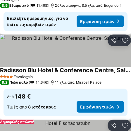
8,9
Εξαιρετικό
11.498
Σάλτσμπουργκ, 8.5 χλμ. από: Eugendorf
Επιλέξτε ημερομηνίες, για να
Εμφάνιση τιμών
δείτε τις ακριβείς τιμές
Κοινοποί
Πρ
Radisson Blu Hotel & Conference Centre, Salzburg
Εμφάνιση τιμών
Ξενοδοχείο
4 Αστέρια
8,2
Πολύ καλό
14.646
1.1 χλμ. από: Mirabell Palace
148 €
Από
Τιμές από
8 ιστότοπους
Εμφάνιση τιμών
Δημοφιλής επιλογή
Κοινοποί
Πρ