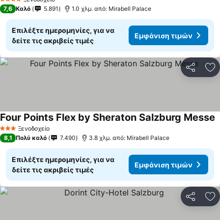
4 Αστέρια
7,6
Καλό
5.891
1.0 χλμ. από: Mirabell Palace
Επιλέξτε ημερομηνίες, για να
Εμφάνιση τιμών
δείτε τις ακριβείς τιμές
Κοινοποί
Πρ
Four Points Flex by Sheraton Salzburg Messe
Ε
Ξενοδοχείο
3 Αστέρια
8,1
Πολύ καλό
7.490
3.8 χλμ. από: Mirabell Palace
Επιλέξτε ημερομηνίες, για να
Εμφάνιση τιμών
δείτε τις ακριβείς τιμές
Κοινοποί
Πρ