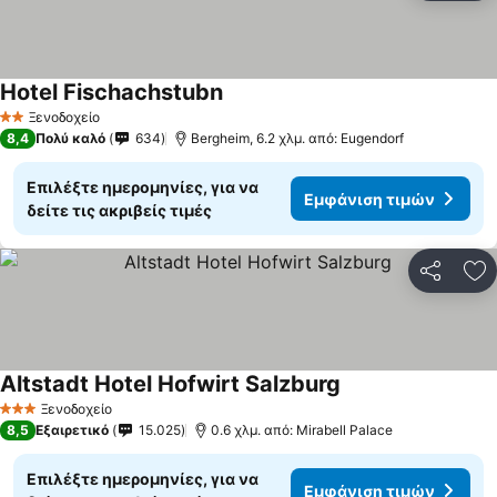
Hotel Fischachstubn
Εμφάνιση τιμών
Ξενοδοχείο
2 Αστέρια
8,4
Πολύ καλό
634
Bergheim, 6.2 χλμ. από: Eugendorf
Επιλέξτε ημερομηνίες, για να
Εμφάνιση τιμών
δείτε τις ακριβείς τιμές
Κοινοποί
Πρ
Altstadt Hotel Hofwirt Salzburg
Εμφάνιση τιμών
Ξενοδοχείο
3 Αστέρια
8,5
Εξαιρετικό
15.025
0.6 χλμ. από: Mirabell Palace
Επιλέξτε ημερομηνίες, για να
Εμφάνιση τιμών