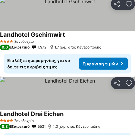
Κοινοποί
Πρ
Landhotel Gschirnwirt
Εμφάνιση τιμών
Ξενοδοχείο
4 Αστέρια
9,0
Εξαιρετικό
1.972
1.7 χλμ. από: Κέντρο πόλης
Επιλέξτε ημερομηνίες, για να
Εμφάνιση τιμών
δείτε τις ακριβείς τιμές
Κοινοποί
Πρ
Landhotel Drei Eichen
Εμφάνιση τιμών
Ξενοδοχείο
4 Αστέρια
8,8
Εξαιρετικό
553
4.0 χλμ. από: Κέντρο πόλης