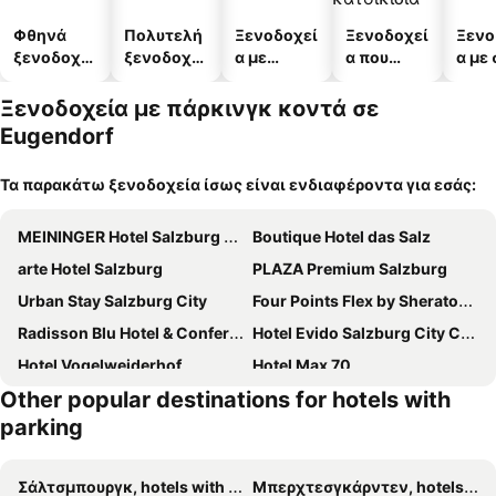
Φθηνά
Πολυτελή
Ξενοδοχεί
Ξενοδοχεί
Ξενο
ξενοδοχεί
ξενοδοχεί
α με
α που
α με
α
α
πισίνες
δέχονται
κατοικίδι
Ξενοδοχεία με πάρκινγκ κοντά σε
α
Eugendorf
Τα παρακάτω ξενοδοχεία ίσως είναι ενδιαφέροντα για εσάς:
MEININGER Hotel Salzburg City Center
Boutique Hotel das Salz
arte Hotel Salzburg
PLAZA Premium Salzburg
Urban Stay Salzburg City
Four Points Flex by Sheraton Salzburg Messe
Radisson Blu Hotel & Conference Centre, Salzburg
Hotel Evido Salzburg City Center
Hotel Vogelweiderhof
Hotel Max 70
Other popular destinations for hotels with
ibis budget Salzburg Airport
harry's home Salzburg
parking
Hotel Neutor Express
Dorint City-Hotel Salzburg
Altstadthotel Kasererbräu
Hotel Mercure Salzburg City
Σάλτσμπουργκ, hotels with parking
Μπερχτεσγκάρντεν, hotels with parking
Atel Hotel Lasserhof
Altstadt Hotel Hofwirt Salzburg