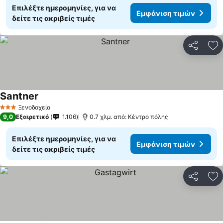
Επιλέξτε ημερομηνίες, για να
Εμφάνιση τιμών
δείτε τις ακριβείς τιμές
Κοινοποί
Πρ
Santner
Εμφάνιση τιμών
Ξενοδοχείο
3 Αστέρια
9,0
Εξαιρετικό
1.106
0.7 χλμ. από: Κέντρο πόλης
Επιλέξτε ημερομηνίες, για να
Εμφάνιση τιμών
δείτε τις ακριβείς τιμές
Κοινοποί
Πρ