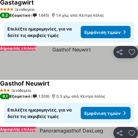
Gastagwirt
Εμφάνιση τιμών
Ξενοδοχείο
4 Αστέρια
9,2
Εξαιρετικό
1.645
1.4 χλμ. από: Κέντρο πόλης
Επιλέξτε ημερομηνίες, για να
Εμφάνιση τιμών
δείτε τις ακριβείς τιμές
Δημοφιλής επιλογή
Κοινοποί
Πρ
Gasthof Neuwirt
Εμφάνιση τιμών
Ξενοδοχείο
3 Αστέρια
9,1
Εξαιρετικό
1.309
0.3 χλμ. από: Κέντρο πόλης
Επιλέξτε ημερομηνίες, για να
Εμφάνιση τιμών
δείτε τις ακριβείς τιμές
Δημοφιλής επιλογή
Κοινοποί
Πρ