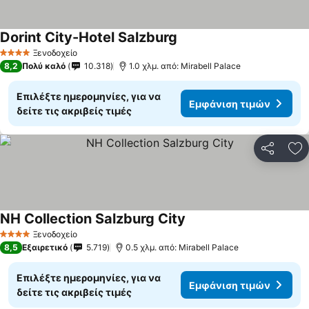
Dorint City-Hotel Salzburg
Εμφάνιση τιμών
Ξενοδοχείο
4 Αστέρια
8,2
Πολύ καλό
10.318
1.0 χλμ. από: Mirabell Palace
Επιλέξτε ημερομηνίες, για να
Εμφάνιση τιμών
δείτε τις ακριβείς τιμές
Κοινοποί
Πρ
NH Collection Salzburg City
Εμφάνιση τιμών
Ξενοδοχείο
4 Αστέρια
8,5
Εξαιρετικό
5.719
0.5 χλμ. από: Mirabell Palace
Επιλέξτε ημερομηνίες, για να
Εμφάνιση τιμών
δείτε τις ακριβείς τιμές