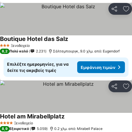
Κοινοποί
Πρ
Boutique Hotel das Salz
Εμφάνιση τιμών
Ξενοδοχείο
3 Αστέρια
8,2
Πολύ καλό
2.231
Σάλτσμπουργκ, 9.0 χλμ. από: Eugendorf
Επιλέξτε ημερομηνίες, για να
Εμφάνιση τιμών
δείτε τις ακριβείς τιμές
Κοινοποί
Πρ
Hotel am Mirabellplatz
Εμφάνιση τιμών
Ξενοδοχείο
4 Αστέρια
8,9
Εξαιρετικό
5.059
0.2 χλμ. από: Mirabell Palace