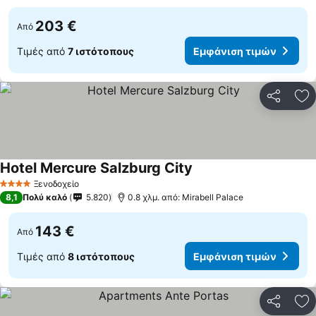
203 €
Από
Τιμές από
7 ιστότοπους
Εμφάνιση τιμών
Κοινοποί
Πρ
Hotel Mercure Salzburg City
Εμφάνιση τιμών
Ξενοδοχείο
4 Αστέρια
8,1
Πολύ καλό
5.820
0.8 χλμ. από: Mirabell Palace
143 €
Από
Τιμές από
8 ιστότοπους
Εμφάνιση τιμών
Κοινοποί
Πρ