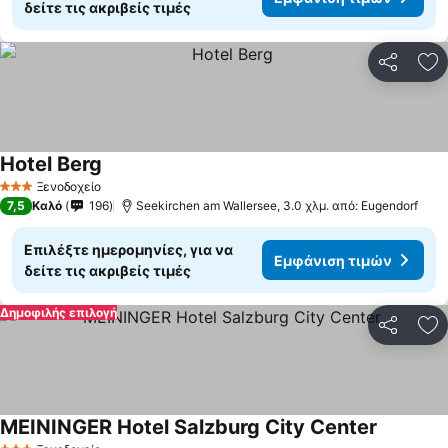
δείτε τις ακριβείς τιμές
Κοινοποί
Πρ
Hotel Berg
Εμφάνιση τιμών
Ξενοδοχείο
3 Αστέρια
7,5
Καλό
196
Seekirchen am Wallersee, 3.0 χλμ. από: Eugendorf
Επιλέξτε ημερομηνίες, για να
Εμφάνιση τιμών
δείτε τις ακριβείς τιμές
Δημοφιλής επιλογή
Κοινοποί
Πρ
MEININGER Hotel Salzburg City Center
Εμφάνιση