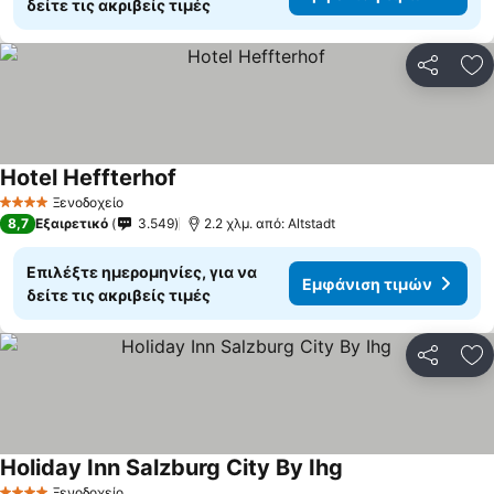
δείτε τις ακριβείς τιμές
Κοινοποί
Πρ
Hotel Heffterhof
Εμφάνιση τιμών
Ξενοδοχείο
4 Αστέρια
8,7
Εξαιρετικό
3.549
2.2 χλμ. από: Altstadt
Επιλέξτε ημερομηνίες, για να
Εμφάνιση τιμών
δείτε τις ακριβείς τιμές
Κοινοποί
Πρ
Holiday Inn Salzburg City By Ihg
Εμφάνιση τιμών
Ξενοδοχείο