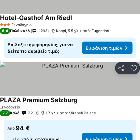
Hotel-Gasthof Am Riedl
Εμφάνιση τιμών
Ξενοδοχείο
3 Αστέρια
8,4
Πολύ καλό
1.293
Koppl, 5.5 χλμ. από: Eugendorf
Επιλέξτε ημερομηνίες, για να
Εμφάνιση τιμών
δείτε τις ακριβείς τιμές
Κοινοποί
Πρ
PLAZA Premium Salzburg
Εμφάνιση τιμών
Ξενοδοχείο
7,7
Καλό
7.210
1.7 χλμ. από: Mirabell Palace
94 €
Από
Τιμές από
7 ιστότοπους
Εμφάνιση τιμών