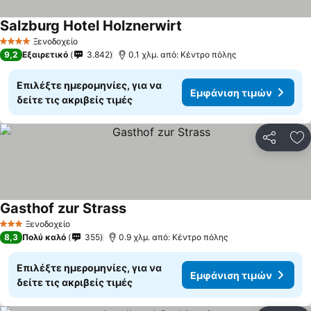
Salzburg Hotel Holznerwirt
Εμφάνιση τιμών
Ξενοδοχείο
4 Αστέρια
9,2
Εξαιρετικό
3.842
0.1 χλμ. από: Κέντρο πόλης
Επιλέξτε ημερομηνίες, για να
Εμφάνιση τιμών
δείτε τις ακριβείς τιμές
Κοινοποί
Πρ
Gasthof zur Strass
Εμφάνιση τιμών
Ξενοδοχείο
3 Αστέρια
8,3
Πολύ καλό
355
0.9 χλμ. από: Κέντρο πόλης
Επιλέξτε ημερομηνίες, για να
Εμφάνιση τιμών
δείτε τις ακριβείς τιμές