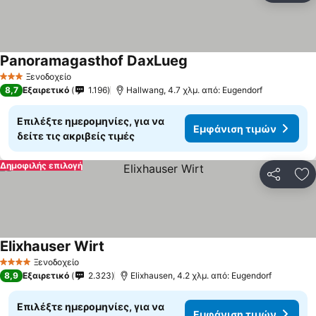
Panoramagasthof DaxLueg
Εμφάνιση τιμών
Ξενοδοχείο
3 Αστέρια
8,7
Εξαιρετικό
1.196
Hallwang, 4.7 χλμ. από: Eugendorf
Επιλέξτε ημερομηνίες, για να
Εμφάνιση τιμών
δείτε τις ακριβείς τιμές
Δημοφιλής επιλογή
Κοινοποί
Πρ
Elixhauser Wirt
Εμφάνιση τιμών
Ξενοδοχείο
4 Αστέρια
8,9
Εξαιρετικό
2.323
Elixhausen, 4.2 χλμ. από: Eugendorf
Επιλέξτε ημερομηνίες, για να
Εμφάνιση τιμών