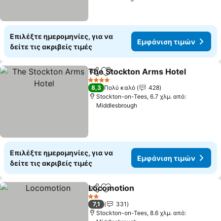
Επιλέξτε ημερομηνίες, για να
Εμφάνιση τιμών
δείτε τις ακριβείς τιμές
The Stockton Arms Hotel
Κοινοποίηση
Προσθήκη στα αγαπημένα
4 Αστέρια
8,3
Πολύ καλό
428
Stockton-on-Tees, 6.7 χλμ. από:
Middlesbrough
Επιλέξτε ημερομηνίες, για να
Εμφάνιση τιμών
δείτε τις ακριβείς τιμές
Locomotion
Κοινοποίηση
Προσθήκη στα αγαπημένα
Εμφάνιση τιμ
2 Αστέρια
7,1
331
Stockton-on-Tees, 8.6 χλμ. από: