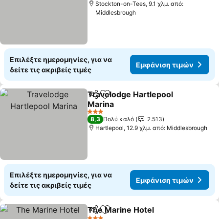
Stockton-on-Tees, 9.1 χλμ. από:
Middlesbrough
Επιλέξτε ημερομηνίες, για να
Εμφάνιση τιμών
δείτε τις ακριβείς τιμές
Travelodge Hartlepool
Κοινοποίηση
Προσθήκη στα αγαπημένα
Marina
Εμφάνιση τιμών
3 Αστέρια
8,3
Πολύ καλό
2.513
Hartlepool, 12.9 χλμ. από: Middlesbrough
Επιλέξτε ημερομηνίες, για να
Εμφάνιση τιμών
δείτε τις ακριβείς τιμές
The Marine Hotel
Κοινοποίηση
Προσθήκη στα αγαπημένα
Εμφάνισ