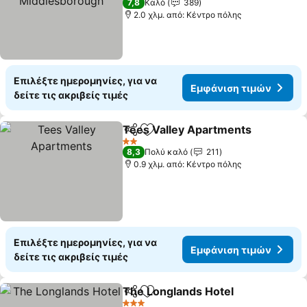
7,8
Καλό
389
2.0 χλμ. από: Κέντρο πόλης
Επιλέξτε ημερομηνίες, για να
Εμφάνιση τιμών
δείτε τις ακριβείς τιμές
Tees Valley Apartments
Κοινοποίηση
Προσθήκη στα αγαπημένα
Εμ
2 Αστέρια
8,3
Πολύ καλό
211
0.9 χλμ. από: Κέντρο πόλης
Επιλέξτε ημερομηνίες, για να
Εμφάνιση τιμών
δείτε τις ακριβείς τιμές
The Longlands Hotel
Κοινοποίηση
Προσθήκη στα αγαπημένα
Εμφά