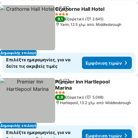
Crathorne Hall Hotel
Κοινοποίηση
Προσθήκη στα αγαπημένα
Εμφάν
4 Αστέρια
9,1
Εξαιρετικό
2.645
Yarm, 12.5 χλμ. από: Middlesbrough
Δημοφιλής επιλογή
Επιλέξτε ημερομηνίες, για να
Εμφάνιση τιμών
δείτε τις ακριβείς τιμές
Premier Inn Hartlepool
Κοινοποίηση
Προσθήκη στα αγαπημένα
Marina
Εμφάνιση τιμών
3 Αστέρια
8,9
Εξαιρετικό
5.068
Hartlepool, 13.2 χλμ. από: Middlesbrough
Δημοφιλής επιλογή
Επιλέξτε ημερομηνίες, για να
Εμφάνιση τιμών