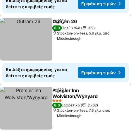
Επιλέξτε ημερομηνίες, για να
Εμφάνιση τιμών
δείτε τις ακριβείς τιμές
Outram 26
Κοινοποίηση
Προσθήκη στα αγαπημένα
Εμφάνιση τιμώ
8,3
Πολύ καλό
369
Stockton-on-Tees, 5.6 χλμ. από:
Middlesbrough
Επιλέξτε ημερομηνίες, για να
Εμφάνιση τιμών
δείτε τις ακριβείς τιμές
Premier Inn
Κοινοποίηση
Προσθήκη στα αγαπημένα
Wolviston/Wynyard
Εμφάνιση τιμών
3 Αστέρια
8,6
Εξαιρετικό
2.762
Stockton-on-Tees, 7.6 χλμ. από:
Middlesbrough