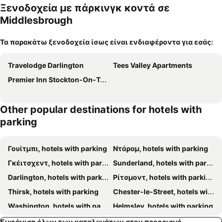
Ξενοδοχεία με πάρκινγκ κοντά σε
Middlesbrough
Τα παρακάτω ξενοδοχεία ίσως είναι ενδιαφέροντα για εσάς:
Travelodge Darlington
Tees Valley Apartments
Premier Inn Stockton-On-Tees (Teesside)
Other popular destinations for hotels with
parking
Γουίτμπι, hotels with parking
Ντάραμ, hotels with parking
Γκέιτσχεντ, hotels with parking
Sunderland, hotels with parking
Darlington, hotels with parking
Ρίτσμοντ, hotels with parking
Thirsk, hotels with parking
Chester-le-Street, hotels with parking
Washington, hotels with parking
Helmsley, hotels with parking
Pickering, hotels with parking
South Shields, hotels with parking
Εμφάνιση όλων των καταλυμάτων στον προορισμό