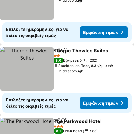
Middlesbrough
Επιλέξτε ημερομηνίες, για να
Εμφάνιση τιμών
δείτε τις ακριβείς τιμές
Thorpe Thewles Suites
Κοινοποίηση
Προσθήκη στα αγαπημένα
Εμ
2 Αστέρια
9,0
Εξαιρετικό
262
Stockton-on-Tees, 8.3 χλμ. από:
Middlesbrough
Επιλέξτε ημερομηνίες, για να
Εμφάνιση τιμών
δείτε τις ακριβείς τιμές
The Parkwood Hotel
Κοινοποίηση
Προσθήκη στα αγαπημένα
Εμφάν
3 Αστέρια
8,1
Πολύ καλό
988