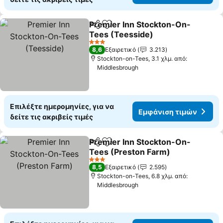
Premier Inn Stockton-On-
Κοινοποίηση
Προσθήκη στα αγαπημένα
Tees (Teesside)
Εμφάνιση τιμών
3 Αστέρια
8,6
Εξαιρετικό
3.213
Stockton-on-Tees, 3.1 χλμ. από:
Middlesbrough
Επιλέξτε ημερομηνίες, για να
Εμφάνιση τιμών
δείτε τις ακριβείς τιμές
Premier Inn Stockton-On-
Κοινοποίηση
Προσθήκη στα αγαπημένα
Tees (Preston Farm)
Εμφάνιση τιμών
3 Αστέρια
8,5
Εξαιρετικό
2.595
Stockton-on-Tees, 6.8 χλμ. από:
Middlesbrough