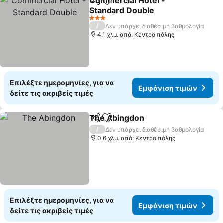
Commercial Hotel -
Κοινοποίηση
Προσθήκη στα αγαπημένα
Standard Double
Εμφάνιση τιμών
3 Αστέρια
/
Δεν υπάρχει διαθέσιμη βαθμολογία
4.1 χλμ. από: Κέντρο πόλης
Επιλέξτε ημερομηνίες, για να
Εμφάνιση τιμών
δείτε τις ακριβείς τιμές
The Abingdon
Κοινοποίηση
Προσθήκη στα αγαπημένα
Εμφάνιση τ
/
Δεν υπάρχει διαθέσιμη βαθμολογία
0.6 χλμ. από: Κέντρο πόλης
Επιλέξτε ημερομηνίες, για να
Εμφάνιση τιμών
δείτε τις ακριβείς τιμές