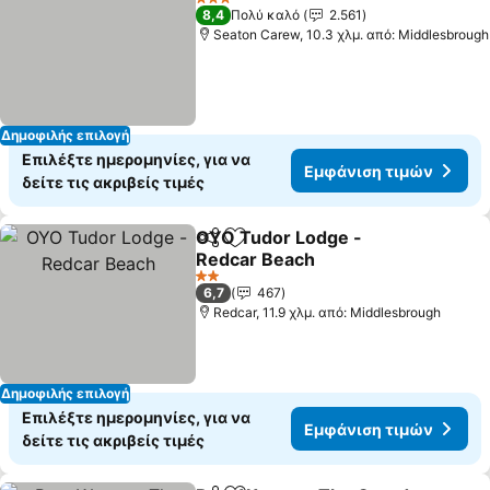
3 Αστέρια
8,4
Πολύ καλό
2.561
Seaton Carew, 10.3 χλμ. από: Middlesbrough
Δημοφιλής επιλογή
Επιλέξτε ημερομηνίες, για να
Εμφάνιση τιμών
δείτε τις ακριβείς τιμές
OYO Tudor Lodge -
Κοινοποίηση
Προσθήκη στα αγαπημένα
Redcar Beach
Εμφάνιση τιμών
2 Αστέρια
6,7
467
Redcar, 11.9 χλμ. από: Middlesbrough
Δημοφιλής επιλογή
Επιλέξτε ημερομηνίες, για να
Εμφάνιση τιμών
δείτε τις ακριβείς τιμές