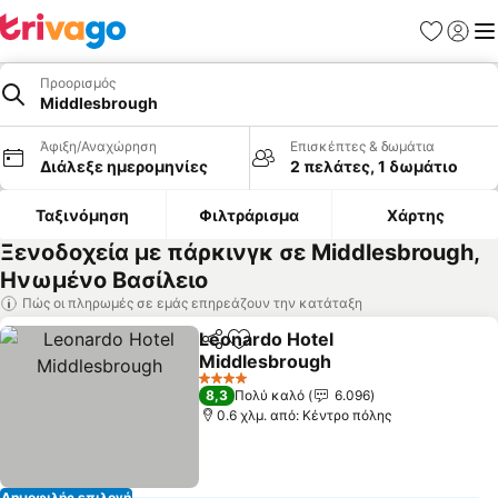
Αγαπημέν
Σύνδε
Με
Προορισμός
Middlesbrough
Άφιξη/Αναχώρηση
Επισκέπτες & δωμάτια
Διάλεξε ημερομηνίες
2 πελάτες, 1 δωμάτιο
Ταξινόμηση
Φιλτράρισμα
Χάρτης
Ξενοδοχεία με πάρκινγκ σε Middlesbrough,
Ηνωμένο Βασίλειο
Πώς οι πληρωμές σε εμάς επηρεάζουν την κατάταξη
Leonardo Hotel
Κοινοποίηση
Προσθήκη στα αγαπημένα
Middlesbrough
Εμφάνιση τιμών
4 Αστέρια
8,3
Πολύ καλό
6.096
0.6 χλμ. από: Κέντρο πόλης
Δημοφιλής επιλογή