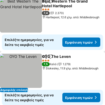
Best Western The Grand
Κοινοποίηση
Προσθήκη στα αγαπημένα
Hotel Hartlepool
Εμφάνιση τιμών
3 Αστέρια
7,4
2.370
Hartlepool, 12.6 χλμ. από: Middlesbrough
Επιλέξτε ημερομηνίες, για να
Εμφάνιση τιμών
δείτε τις ακριβείς τιμές
OYO The Leven
Κοινοποίηση
Προσθήκη στα αγαπημένα
Εμφάνιση 
3 Αστέρια
7,5
Καλό
1.279
Stokesley, 11.9 χλμ. από: Middlesbrough
Δημοφιλής επιλογή
Επιλέξτε ημερομηνίες, για να
Εμφάνιση τιμών
δείτε τις ακριβείς τιμές