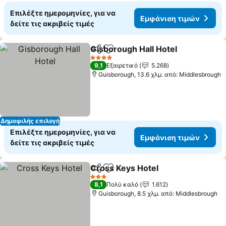
Επιλέξτε ημερομηνίες, για να
Εμφάνιση τιμών
δείτε τις ακριβείς τιμές
Gisborough Hall Hotel
Κοινοποίηση
Προσθήκη στα αγαπημένα
Εμφ
4 Αστέρια
9,1
Εξαιρετικό
5.268
Guisborough, 13.6 χλμ. από: Middlesbrough
Δημοφιλής επιλογή
Επιλέξτε ημερομηνίες, για να
Εμφάνιση τιμών
δείτε τις ακριβείς τιμές
Cross Keys Hotel
Κοινοποίηση
Προσθήκη στα αγαπημένα
Εμφάνιση
3 Αστέρια
8,1
Πολύ καλό
1.612
Guisborough, 8.5 χλμ. από: Middlesbrough