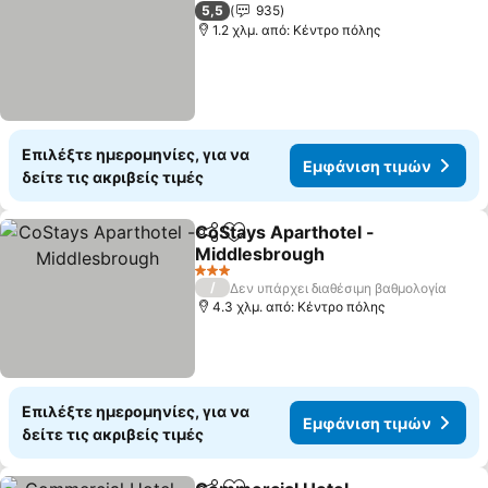
3 Αστέρια
5,5
935
1.2 χλμ. από: Κέντρο πόλης
Επιλέξτε ημερομηνίες, για να
Εμφάνιση τιμών
δείτε τις ακριβείς τιμές
CoStays Aparthotel -
Κοινοποίηση
Προσθήκη στα αγαπημένα
Middlesbrough
Εμφάνιση τιμών
3 Αστέρια
/
Δεν υπάρχει διαθέσιμη βαθμολογία
4.3 χλμ. από: Κέντρο πόλης
Επιλέξτε ημερομηνίες, για να
Εμφάνιση τιμών
δείτε τις ακριβείς τιμές