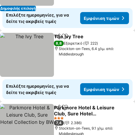
Δημοφιλής επιλογή
Επιλέξτε ημερομηνίες, για να
Εμφάνιση τιμών
δείτε τις ακριβείς τιμές
The Ivy Tree
Κοινοποίηση
Προσθήκη στα αγαπημένα
Εμφάνιση τιμ
8,8
Εξαιρετικό
222
Stockton-on-Tees, 6.4 χλμ. από:
Middlesbrough
Επιλέξτε ημερομηνίες, για να
Εμφάνιση τιμών
δείτε τις ακριβείς τιμές
Parkmore Hotel & Leisure
Κοινοποίηση
Προσθήκη στα αγαπημένα
Club, Sure Hotel
Collection by BW
Εμφάνιση τιμών
3 Αστέρια
7,4
2.386
Stockton-on-Tees, 9.1 χλμ. από:
Middlesbrough