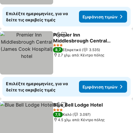
Επιλέξτε ημερομηνίες, για να
Εμφάνιση τιμών
δείτε τις ακριβείς τιμές
Premier Inn
Κοινοποίηση
Προσθήκη στα αγαπημένα
Middlesbrough Central
(James Cook Hospital)
Εμφάνιση τιμών
3 Αστέρια
8,7
Εξαιρετικό
3.535
hotel
2.7 χλμ. από: Κέντρο πόλης
Επιλέξτε ημερομηνίες, για να
Εμφάνιση τιμών
δείτε τις ακριβείς τιμές
Blue Bell Lodge Hotel
Κοινοποίηση
Προσθήκη στα αγαπημένα
Εμφά
3 Αστέρια
7,5
Καλό
3.097
4.5 χλμ. από: Κέντρο πόλης