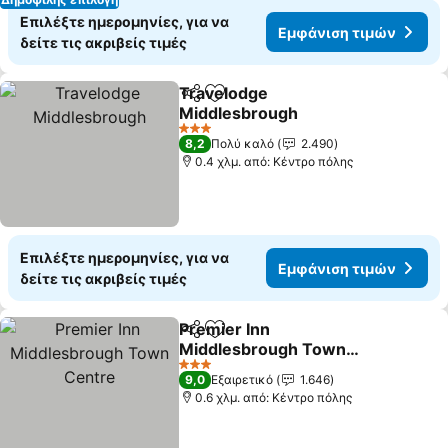
Επιλέξτε ημερομηνίες, για να
Εμφάνιση τιμών
δείτε τις ακριβείς τιμές
Travelodge
Κοινοποίηση
Προσθήκη στα αγαπημένα
Middlesbrough
Εμφάνιση τιμών
3 Αστέρια
8,2
Πολύ καλό
2.490
0.4 χλμ. από: Κέντρο πόλης
Επιλέξτε ημερομηνίες, για να
Εμφάνιση τιμών
δείτε τις ακριβείς τιμές
Premier Inn
Κοινοποίηση
Προσθήκη στα αγαπημένα
Middlesbrough Town
Centre
Εμφάνιση τιμών
3 Αστέρια
9,0
Εξαιρετικό
1.646
0.6 χλμ. από: Κέντρο πόλης