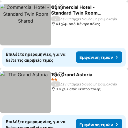
Commercial Hotel -
Κοινοποίηση
Προσθήκη στα αγαπημένα
Standard Twin Room
Shared
Εμφάνιση τιμών
/
Δεν υπάρχει διαθέσιμη βαθμολογία
4.1 χλμ. από: Κέντρο πόλης
Επιλέξτε ημερομηνίες, για να
Εμφάνιση τιμών
δείτε τις ακριβείς τιμές
The Grand Astoria
Κοινοποίηση
Προσθήκη στα αγαπημένα
Εμφάνισ
2 Αστέρια
/
Δεν υπάρχει διαθέσιμη βαθμολογία
0.6 χλμ. από: Κέντρο πόλης
Επιλέξτε ημερομηνίες, για να
Εμφάνιση τιμών
δείτε τις ακριβείς τιμές