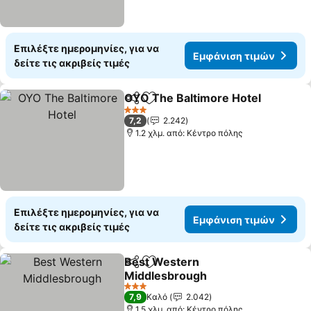
Επιλέξτε ημερομηνίες, για να
Εμφάνιση τιμών
δείτε τις ακριβείς τιμές
OYO The Baltimore Hotel
Κοινοποίηση
Προσθήκη στα αγαπημένα
Ε
3 Αστέρια
7,2
2.242
1.2 χλμ. από: Κέντρο πόλης
Επιλέξτε ημερομηνίες, για να
Εμφάνιση τιμών
δείτε τις ακριβείς τιμές
Best Western
Κοινοποίηση
Προσθήκη στα αγαπημένα
Middlesbrough
Εμφάνιση τιμών
3 Αστέρια
7,9
Καλό
2.042
1.5 χλμ. από: Κέντρο πόλης