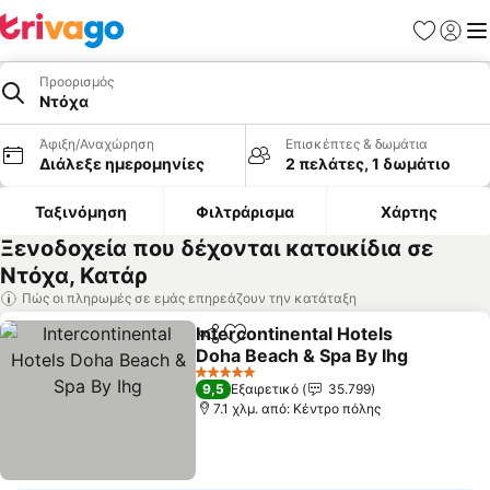
Αγαπημέν
Σύνδε
Με
Προορισμός
Ντόχα
Άφιξη/Αναχώρηση
Επισκέπτες & δωμάτια
Διάλεξε ημερομηνίες
2 πελάτες, 1 δωμάτιο
Ταξινόμηση
Φιλτράρισμα
Χάρτης
Ξενοδοχεία που δέχονται κατοικίδια σε
Ντόχα, Κατάρ
Πώς οι πληρωμές σε εμάς επηρεάζουν την κατάταξη
Intercontinental Hotels
Κοινοποίηση
Προσθήκη στα αγαπημένα
Doha Beach & Spa By Ihg
Εμφάνιση τιμών
5 Αστέρια
9,5
Εξαιρετικό
35.799
7.1 χλμ. από: Κέντρο πόλης