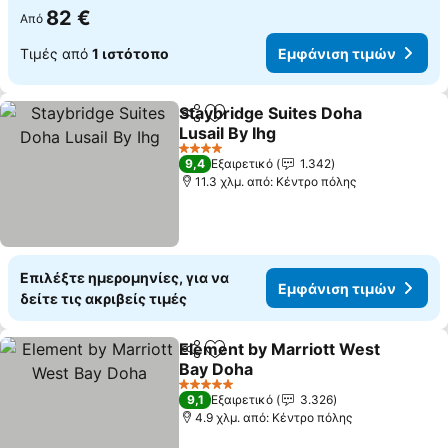
82 €
Από
Τιμές από
1 ιστότοπο
Εμφάνιση τιμών
Staybridge Suites Doha
Κοινοποίηση
Προσθήκη στα αγαπημένα
Lusail By Ihg
Εμφάνιση τιμών
4 Αστέρια
9,4
Εξαιρετικό
1.342
11.3 χλμ. από: Κέντρο πόλης
Επιλέξτε ημερομηνίες, για να
Εμφάνιση τιμών
δείτε τις ακριβείς τιμές
Element by Marriott West
Κοινοποίηση
Προσθήκη στα αγαπημένα
Bay Doha
Εμφάνιση τιμών
5 Αστέρια
9,1
Εξαιρετικό
3.326
4.9 χλμ. από: Κέντρο πόλης