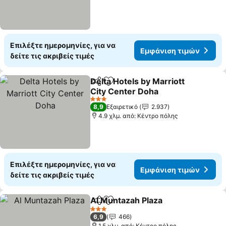
Επιλέξτε ημερομηνίες, για να
Εμφάνιση τιμών
δείτε τις ακριβείς τιμές
Delta Hotels by Marriott
Κοινοποίηση
Προσθήκη στα αγαπημένα
City Center Doha
Εμφάνιση τιμών
3 Αστέρια
8,9
Εξαιρετικό
2.937
4.9 χλμ. από: Κέντρο πόλης
Επιλέξτε ημερομηνίες, για να
Εμφάνιση τιμών
δείτε τις ακριβείς τιμές
Al Muntazah Plaza
Κοινοποίηση
Προσθήκη στα αγαπημένα
Εμφάνισ
3 Αστέρια
6,9
466
1.5 χλμ. από: Κέντρο πόλης