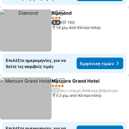
Diamond
Κοινοποίηση
Προσθήκη στα αγαπημένα
Εμφάνιση τιμών
3 Αστέρια
5,4
120
1.6 χλμ. από: Κέντρο πόλης
Επιλέξτε ημερομηνίες, για να
Εμφάνιση τιμών
δείτε τις ακριβείς τιμές
Mercure Grand Hotel
Κοινοποίηση
Προσθήκη στα αγαπημένα
Εμφά
4 Αστέρια
/
Δεν υπάρχει διαθέσιμη βαθμολογία
0.2 χλμ. από: Κέντρο πόλης
Επιλέξτε ημερομηνίες, για να