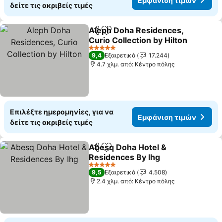
Εμφάνιση τιμών
δείτε τις ακριβείς τιμές
Aleph Doha Residences,
Κοινοποίηση
Προσθήκη στα αγαπημένα
Curio Collection by Hilton
Εμφάνιση τιμών
5 Αστέρια
9,4
Εξαιρετικό
17.244
4.7 χλμ. από: Κέντρο πόλης
Επιλέξτε ημερομηνίες, για να
Εμφάνιση τιμών
δείτε τις ακριβείς τιμές
Abesq Doha Hotel &
Κοινοποίηση
Προσθήκη στα αγαπημένα
Residences By Ihg
Εμφάνιση τιμών
5 Αστέρια
9,5
Εξαιρετικό
4.508
2.4 χλμ. από: Κέντρο πόλης