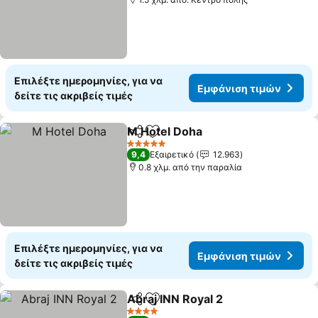
Επιλέξτε ημερομηνίες, για να
Εμφάνιση τιμών
δείτε τις ακριβείς τιμές
M Hotel Doha
Κοινοποίηση
Προσθήκη στα αγαπημένα
Εμφάνιση τι
5 Αστέρια
9,4
Εξαιρετικό
12.963
0.8 χλμ. από την παραλία
Επιλέξτε ημερομηνίες, για να
Εμφάνιση τιμών
δείτε τις ακριβείς τιμές
Abraj INN Royal 2
Κοινοποίηση
Προσθήκη στα αγαπημένα
Εμφάνιση
4 Αστέρια