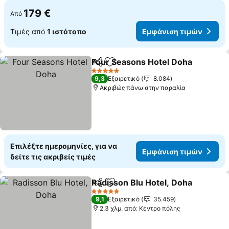
179 €
Από
Τιμές από
1 ιστότοπο
Εμφάνιση τιμών
Four Seasons Hotel Doha
Κοινοποίηση
Προσθήκη στα αγαπημένα
Ε
5 Αστέρια
9,3
Εξαιρετικό
8.084
Ακριβώς πάνω στην παραλία
Επιλέξτε ημερομηνίες, για να
Εμφάνιση τιμών
δείτε τις ακριβείς τιμές
Radisson Blu Hotel, Doha
Κοινοποίηση
Προσθήκη στα αγαπημένα
Ε
5 Αστέρια
9,1
Εξαιρετικό
35.459
2.3 χλμ. από: Κέντρο πόλης