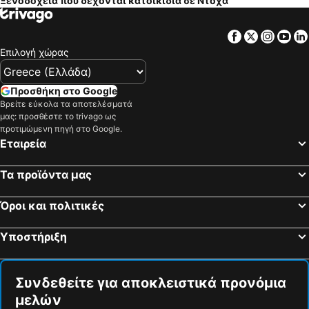
Ξενοδοχεία που δέχονται κατοικίδια σε Ντόχα
Facebook
Twitter
Insta
Yo
Επιλογή χώρας
Προσθήκη στο Google
Βρείτε εύκολα τα αποτελέσματά
μας: προσθέστε το trivago ως
προτιμώμενη πηγή στο Google.
Εταιρεία
Τα προϊόντα μας
Όροι και πολιτικές
Υποστήριξη
Συνδεθείτε για αποκλειστικά προνόμια
μελών