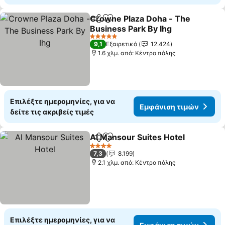
Crowne Plaza Doha - The
Κοινοποίηση
Προσθήκη στα αγαπημένα
Business Park By Ihg
Εμφάνιση τιμών
5 Αστέρια
9,1
Εξαιρετικό
12.424
1.6 χλμ. από: Κέντρο πόλης
Επιλέξτε ημερομηνίες, για να
Εμφάνιση τιμών
δείτε τις ακριβείς τιμές
Al Mansour Suites Hotel
Κοινοποίηση
Προσθήκη στα αγαπημένα
Ε
4 Αστέρια
7,3
8.199
2.1 χλμ. από: Κέντρο πόλης
Επιλέξτε ημερομηνίες, για να