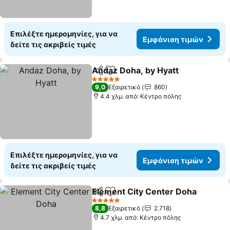
Επιλέξτε ημερομηνίες, για να
Εμφάνιση τιμών
δείτε τις ακριβείς τιμές
Andaz Doha, by Hyatt
Κοινοποίηση
Προσθήκη στα αγαπημένα
Εμφά
5 Αστέρια
9,0
Εξαιρετικό
860
4.4 χλμ. από: Κέντρο πόλης
Επιλέξτε ημερομηνίες, για να
Εμφάνιση τιμών
δείτε τις ακριβείς τιμές
Element City Center Doha
Κοινοποίηση
Προσθήκη στα αγαπημένα
5 Αστέρια
8,8
Εξαιρετικό
2.718
4.7 χλμ. από: Κέντρο πόλης