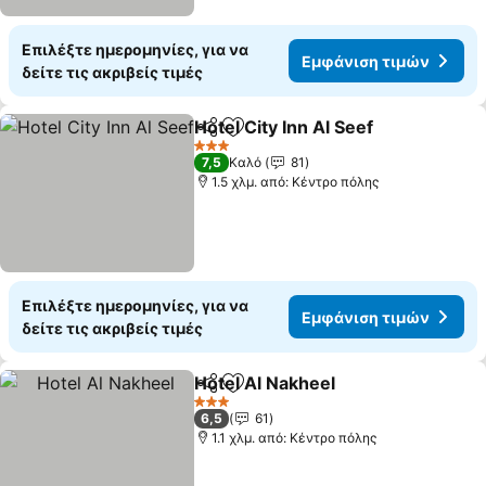
Επιλέξτε ημερομηνίες, για να
Εμφάνιση τιμών
δείτε τις ακριβείς τιμές
Hotel City Inn Al Seef
Κοινοποίηση
Προσθήκη στα αγαπημένα
Εμφά
3 Αστέρια
7,5
Καλό
81
1.5 χλμ. από: Κέντρο πόλης
Επιλέξτε ημερομηνίες, για να
Εμφάνιση τιμών
δείτε τις ακριβείς τιμές
Hotel Al Nakheel
Κοινοποίηση
Προσθήκη στα αγαπημένα
Εμφάνιση
3 Αστέρια
6,5
61
1.1 χλμ. από: Κέντρο πόλης