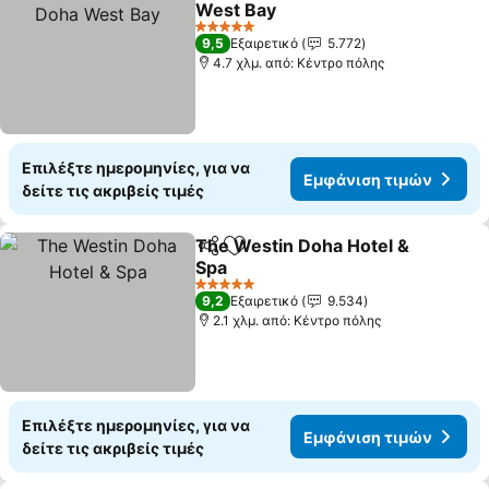
West Bay
Εμφάνιση τιμών
5 Αστέρια
9,5
Εξαιρετικό
5.772
4.7 χλμ. από: Κέντρο πόλης
Επιλέξτε ημερομηνίες, για να
Εμφάνιση τιμών
δείτε τις ακριβείς τιμές
The Westin Doha Hotel &
Κοινοποίηση
Προσθήκη στα αγαπημένα
Spa
Εμφάνιση τιμών
5 Αστέρια
9,2
Εξαιρετικό
9.534
2.1 χλμ. από: Κέντρο πόλης
Επιλέξτε ημερομηνίες, για να
Εμφάνιση τιμών
δείτε τις ακριβείς τιμές