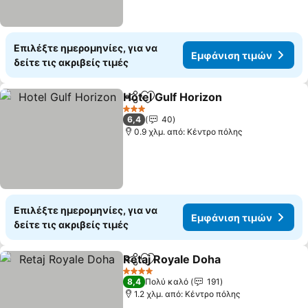
Επιλέξτε ημερομηνίες, για να
Εμφάνιση τιμών
δείτε τις ακριβείς τιμές
Hotel Gulf Horizon
Κοινοποίηση
Προσθήκη στα αγαπημένα
Εμφάνισ
3 Αστέρια
6,4
40
0.9 χλμ. από: Κέντρο πόλης
Επιλέξτε ημερομηνίες, για να
Εμφάνιση τιμών
δείτε τις ακριβείς τιμές
Retaj Royale Doha
Κοινοποίηση
Προσθήκη στα αγαπημένα
Εμφάνισ
4 Αστέρια
8,4
Πολύ καλό
191
1.2 χλμ. από: Κέντρο πόλης