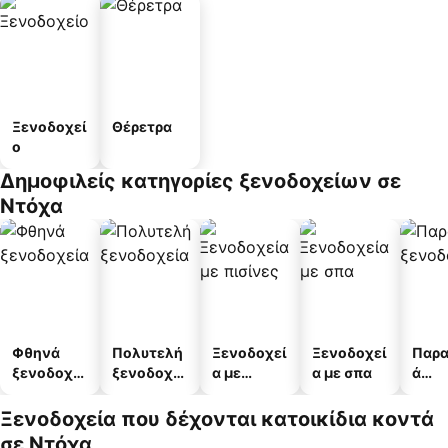
Ξενοδοχεί
Θέρετρα
ο
Δημοφιλείς κατηγορίες ξενοδοχείων σε
Ντόχα
Φθηνά
Πολυτελή
Ξενοδοχεί
Ξενοδοχεί
Παρα
ξενοδοχεί
ξενοδοχεί
α με
α με σπα
ά
α
α
πισίνες
ξενο
α
Ξενοδοχεία που δέχονται κατοικίδια κοντά
σε Ντόχα