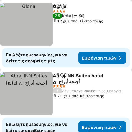
Gloria
Κοινοποίηση
Προσθήκη στα αγαπημένα
Εμφάνιση τιμών
4 Αστέρια
7,5
Καλό
56
1.2 χλμ. από: Κέντρο πόλης
Επιλέξτε ημερομηνίες, για να
Εμφάνιση τιμών
δείτε τις ακριβείς τιμές
Abraj INN Suites hotel
Κοινοποίηση
Προσθήκη στα αγαπημένα
أجنحة أبراج ان
Εμφάνιση τιμών
4 Αστέρια
/
Δεν υπάρχει διαθέσιμη βαθμολογία
2.0 χλμ. από: Κέντρο πόλης
Επιλέξτε ημερομηνίες, για να
Εμφάνιση τιμών
δείτε τις ακριβείς τιμές