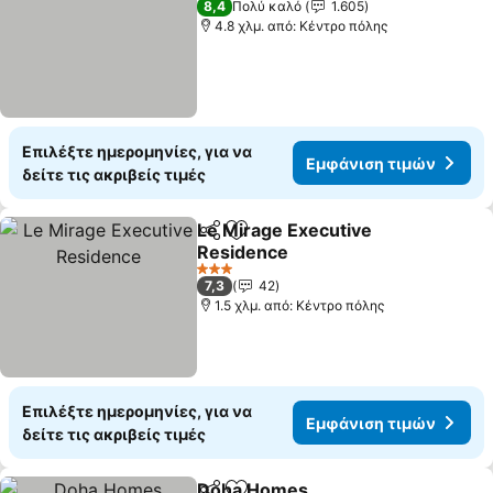
8,4
Πολύ καλό
1.605
4.8 χλμ. από: Κέντρο πόλης
Επιλέξτε ημερομηνίες, για να
Εμφάνιση τιμών
δείτε τις ακριβείς τιμές
Le Mirage Executive
Κοινοποίηση
Προσθήκη στα αγαπημένα
Residence
Εμφάνιση τιμών
3 Αστέρια
7,3
42
1.5 χλμ. από: Κέντρο πόλης
Επιλέξτε ημερομηνίες, για να
Εμφάνιση τιμών
δείτε τις ακριβείς τιμές
Doha Homes