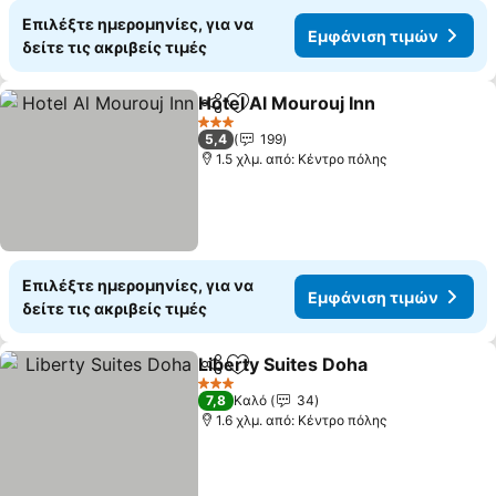
Επιλέξτε ημερομηνίες, για να
Εμφάνιση τιμών
δείτε τις ακριβείς τιμές
Hotel Al Mourouj Inn
Κοινοποίηση
Προσθήκη στα αγαπημένα
Εμφάν
3 Αστέρια
5,4
199
1.5 χλμ. από: Κέντρο πόλης
Επιλέξτε ημερομηνίες, για να
Εμφάνιση τιμών
δείτε τις ακριβείς τιμές
Liberty Suites Doha
Κοινοποίηση
Προσθήκη στα αγαπημένα
Εμφάνι
3 Αστέρια
7,8
Καλό
34
1.6 χλμ. από: Κέντρο πόλης