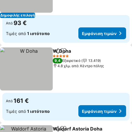
Δημοφιλής επιλογή
93 €
Από
Τιμές από
1 ιστότοπο
Εμφάνιση τιμών
W Doha
Κοινοποίηση
Προσθήκη στα αγαπημένα
Εμφάνιση τιμών
5 Αστέρια
9,4
Εξαιρετικό
13.419
4.8 χλμ. από: Κέντρο πόλης
161 €
Από
Τιμές από
1 ιστότοπο
Εμφάνιση τιμών
Waldorf Astoria Doha
Κοινοποίηση
Προσθήκη στα αγαπημένα