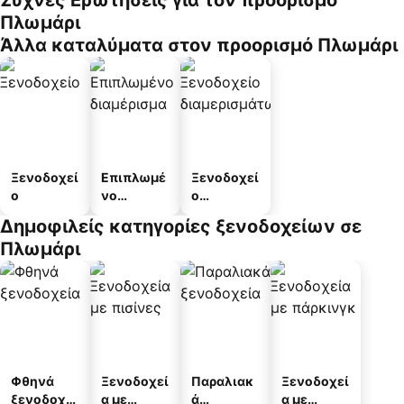
Συχνές Ερωτήσεις για τον προορισμό
Πλωμάρι
Άλλα καταλύματα στον προορισμό Πλωμάρι
Ξενοδοχεί
Επιπλωμέ
Ξενοδοχεί
ο
νο
ο
διαμέρισμ
διαμερισμ
Δημοφιλείς κατηγορίες ξενοδοχείων σε
α
άτων
Πλωμάρι
Φθηνά
Ξενοδοχεί
Παραλιακ
Ξενοδοχεί
ξενοδοχεί
α με
ά
α με