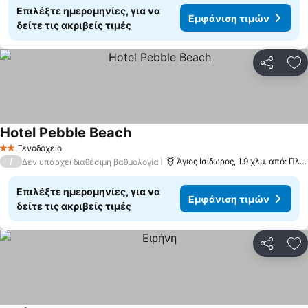
Επιλέξτε ημερομηνίες, για να
Εμφάνιση τιμών
δείτε τις ακριβείς τιμές
Κοινοποί
Πρ
Hotel Pebble Beach
Εμφάνιση τιμών
Ξενοδοχείο
2 Αστέρια
/
Άγιος Ισίδωρος, 1.9 χλμ. από: Πλω
Δεν υπάρχει διαθέσιμη βαθμολογία
Επιλέξτε ημερομηνίες, για να
Εμφάνιση τιμών
δείτε τις ακριβείς τιμές
Κοινοποί
Πρ