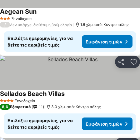
Aegean Sun
Εμφάνιση τιμών
Ξενοδοχείο
3 Αστέρια
/
1.6 χλμ. από: Κέντρο πόλης
Δεν υπάρχει διαθέσιμη βαθμολογία
Επιλέξτε ημερομηνίες, για να
Εμφάνιση τιμών
δείτε τις ακριβείς τιμές
Κοινοποί
Πρ
Sellados Beach Villas
Εμφάνιση τιμών
Ξενοδοχείο
4 Αστέρια
8,6
Εξαιρετικό
11
3.0 χλμ. από: Κέντρο πόλης
Επιλέξτε ημερομηνίες, για να
Εμφάνιση τιμών
δείτε τις ακριβείς τιμές