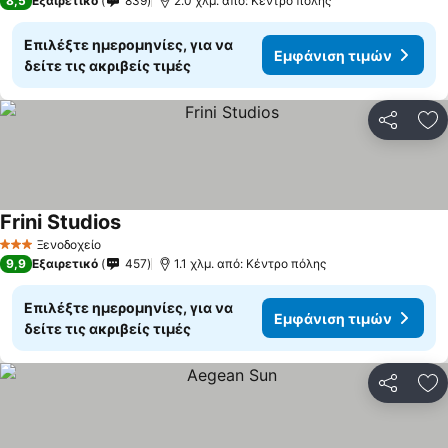
8,5
Εξαιρετικό
839
2.0 χλμ. από: Κέντρο πόλης
Επιλέξτε ημερομηνίες, για να
Εμφάνιση τιμών
δείτε τις ακριβείς τιμές
Κοινοποί
Πρ
Frini Studios
Εμφάνιση τιμών
Ξενοδοχείο
3 Αστέρια
9,9
Εξαιρετικό
457
1.1 χλμ. από: Κέντρο πόλης
Επιλέξτε ημερομηνίες, για να
Εμφάνιση τιμών
δείτε τις ακριβείς τιμές
Κοινοποί
Πρ