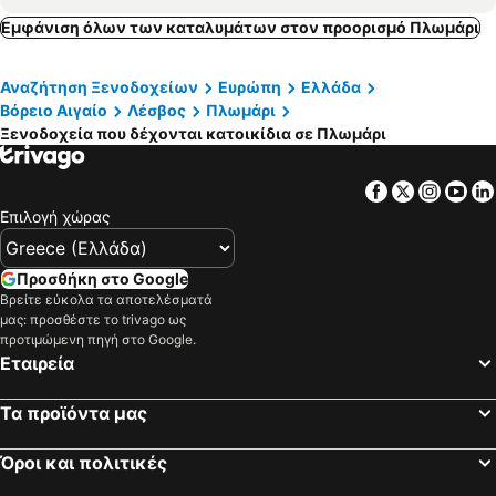
Εφταλού, pet friendly hotels
Σκάλα Καλλονής, pet friendly hotels
Εμφάνιση όλων των καταλυμάτων στον προορισμό Πλωμάρι
Μανταμάδος, pet friendly hotels
Σκάλα Ερεσού, pet friendly hotels
Αναζήτηση Ξενοδοχείων
Ευρώπη
Ελλάδα
Βατερά, pet friendly hotels
΄Αναξος, pet friendly hotels
Βόρειο Αιγαίο
Λέσβος
Πλωμάρι
Μυστεγνά, pet friendly hotels
Βαφειός, pet friendly hotels
Ξενοδοχεία που δέχονται κατοικίδια σε Πλωμάρι
Πολιχνίτος, pet friendly hotels
Αγιάσος, pet friendly hotels
Μεσότοπος, pet friendly hotels
Facebook
Twitter
Insta
Yo
Επιλογή χώρας
Προσθήκη στο Google
Βρείτε εύκολα τα αποτελέσματά
μας: προσθέστε το trivago ως
προτιμώμενη πηγή στο Google.
Εταιρεία
Τα προϊόντα μας
Όροι και πολιτικές