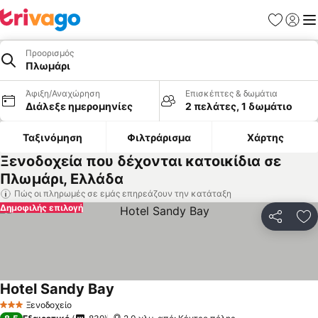
Αγαπημέν
Σύνδε
Με
Προορισμός
Πλωμάρι
Άφιξη/Αναχώρηση
Επισκέπτες & δωμάτια
Διάλεξε ημερομηνίες
2 πελάτες, 1 δωμάτιο
Ταξινόμηση
Φιλτράρισμα
Χάρτης
Ξενοδοχεία που δέχονται κατοικίδια σε
Πλωμάρι, Ελλάδα
Πώς οι πληρωμές σε εμάς επηρεάζουν την κατάταξη
Δημοφιλής επιλογή
Κοινοποί
Πρ
Hotel Sandy Bay
Εμφάνιση τιμών
Ξενοδοχείο
3 Αστέρια