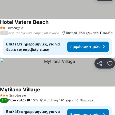
Hotel Vatera Beach
Εμφάνιση τιμών
Ξενοδοχείο
2 Αστέρια
/
Βατερά, 16.4 χλμ. από: Πλωμάρι
Δεν υπάρχει διαθέσιμη βαθμολογία
Επιλέξτε ημερομηνίες, για να
Εμφάνιση τιμών
δείτε τις ακριβείς τιμές
Κοινοποί
Πρ
Mytilana Village
Εμφάνιση τιμών
Ξενοδοχείο
3 Αστέρια
8,4
Πολύ καλό
107
Μυτιλήνη, 19.1 χλμ. από: Πλωμάρι
Επιλέξτε ημερομηνίες, για να
Εμφάνιση τιμών