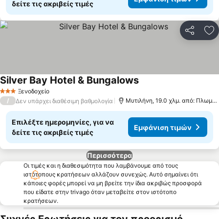
δείτε τις ακριβείς τιμές
Κοινοποί
Πρ
Silver Bay Hotel & Bungalows
Εμφάνιση τιμών
Ξενοδοχείο
3 Αστέρια
/
Μυτιλήνη, 19.0 χλμ. από: Πλωμάρ
Δεν υπάρχει διαθέσιμη βαθμολογία
Επιλέξτε ημερομηνίες, για να
Εμφάνιση τιμών
δείτε τις ακριβείς τιμές
Περισσότερα
Οι τιμές και η διαθεσιμότητα που λαμβάνουμε από τους
ιστότοπους κρατήσεων αλλάζουν συνεχώς. Αυτό σημαίνει ότι
κάποιες φορές μπορεί να μη βρείτε την ίδια ακριβώς προσφορά
που είδατε στην trivago όταν μεταβείτε στον ιστότοπο
κρατήσεων.