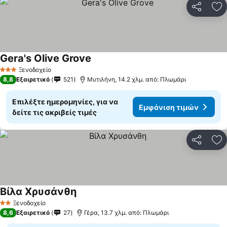
Κοινοποί
Πρ
Gera's Olive Grove
Εμφάνιση τιμών
Ξενοδοχείο
3 Αστέρια
8,8
Εξαιρετικό
521
Μυτιλήνη, 14.2 χλμ. από: Πλωμάρι
Επιλέξτε ημερομηνίες, για να
Εμφάνιση τιμών
δείτε τις ακριβείς τιμές
Κοινοποί
Πρ
Βίλα Χρυσάνθη
Εμφάνιση τιμών
Ξενοδοχείο
2 Αστέρια
8,6
Εξαιρετικό
27
Γέρα, 13.7 χλμ. από: Πλωμάρι