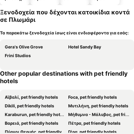
α
πισίνες
ξενοδοχεί
πάρκινγκ
α
Ξενοδοχεία που δέχονται κατοικίδια κοντά
σε Πλωμάρι
Τα παρακάτω ξενοδοχεία ίσως είναι ενδιαφέροντα για εσάς:
Gera's Olive Grove
Hotel Sandy Bay
Frini Studios
Other popular destinations with pet friendly
hotels
Αϊβαλί, pet friendly hotels
Foca, pet friendly hotels
Dikili, pet friendly hotels
Μυτιλήνη, pet friendly hotels
Karaburun, pet friendly hotels
Μήθυμνα - Μόλυβος, pet friendly hotels
Βαρειά, pet friendly hotels
Πέτρα, pet friendly hotels
Πύργοι Θερμής, pet friendly hotels
Γέρα, pet friendly hotels