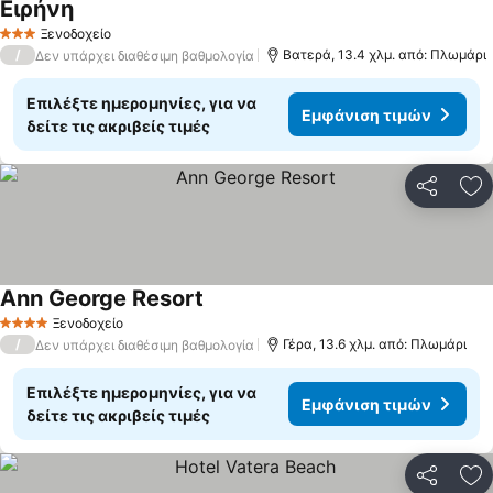
Ειρήνη
Εμφάνιση τιμών
Ξενοδοχείο
3 Αστέρια
/
Βατερά, 13.4 χλμ. από: Πλωμάρι
Δεν υπάρχει διαθέσιμη βαθμολογία
Επιλέξτε ημερομηνίες, για να
Εμφάνιση τιμών
δείτε τις ακριβείς τιμές
Κοινοποί
Πρ
Ann George Resort
Εμφάνιση τιμών
Ξενοδοχείο
4 Αστέρια
/
Γέρα, 13.6 χλμ. από: Πλωμάρι
Δεν υπάρχει διαθέσιμη βαθμολογία
Επιλέξτε ημερομηνίες, για να
Εμφάνιση τιμών
δείτε τις ακριβείς τιμές
Κοινοποί
Πρ