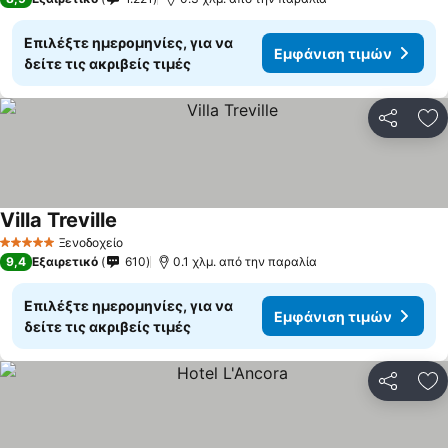
Επιλέξτε ημερομηνίες, για να
Εμφάνιση τιμών
δείτε τις ακριβείς τιμές
Κοινοποί
Πρ
Villa Treville
Εμφάνιση τιμών
Ξενοδοχείο
5 Αστέρια
9,4
Εξαιρετικό
610
0.1 χλμ. από την παραλία
Επιλέξτε ημερομηνίες, για να
Εμφάνιση τιμών
δείτε τις ακριβείς τιμές
Κοινοποί
Πρ