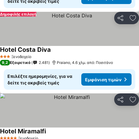
δείτε τις ακριβείς τιμές
Δημοφιλής επιλογή
Κοινοποί
Πρ
Hotel Costa Diva
Εμφάνιση τιμών
Ξενοδοχείο
3 Αστέρια
9,2
Εξαιρετικό
2.481
Praiano, 4.6 χλμ. από: Ποσιτάνο
Επιλέξτε ημερομηνίες, για να
Εμφάνιση τιμών
δείτε τις ακριβείς τιμές
Κοινοποί
Πρ
Hotel Miramalfi
Εμφάνιση τιμών
Ξενοδοχείο