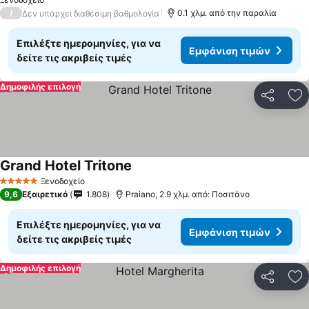
/
0.1 χλμ. από την παραλία
Δεν υπάρχει διαθέσιμη βαθμολογία
Επιλέξτε ημερομηνίες, για να
Εμφάνιση τιμών
δείτε τις ακριβείς τιμές
Δημοφιλής επιλογή
Κοινοποί
Πρ
Grand Hotel Tritone
Εμφάνιση τιμών
Ξενοδοχείο
5 Αστέρια
9,6
Εξαιρετικό
1.808
Praiano, 2.9 χλμ. από: Ποσιτάνο
Επιλέξτε ημερομηνίες, για να
Εμφάνιση τιμών
δείτε τις ακριβείς τιμές
Δημοφιλής επιλογή
Κοινοποί
Πρ