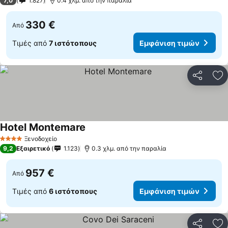
7,0
1.827
0.4 χλμ. από την παραλία
330 €
Από
Τιμές από
7 ιστότοπους
Εμφάνιση τιμών
Κοινοποί
Πρ
Hotel Montemare
Εμφάνιση τιμών
Ξενοδοχείο
4 Αστέρια
9,2
Εξαιρετικό
1.123
0.3 χλμ. από την παραλία
957 €
Από
Τιμές από
6 ιστότοπους
Εμφάνιση τιμών