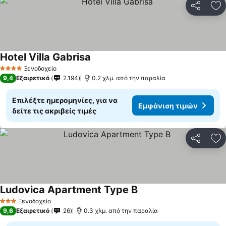
Κοινοποί
Πρ
Hotel Villa Gabrisa
Εμφάνιση τιμών
Ξενοδοχείο
4 Αστέρια
9,4
Εξαιρετικό
2.194
0.2 χλμ. από την παραλία
Επιλέξτε ημερομηνίες, για να
Εμφάνιση τιμών
δείτε τις ακριβείς τιμές
Κοινοποί
Πρ
Ludovica Apartment Type B
Εμφάνιση τιμών
Ξενοδοχείο
3 Αστέρια
9,6
Εξαιρετικό
26
0.3 χλμ. από την παραλία