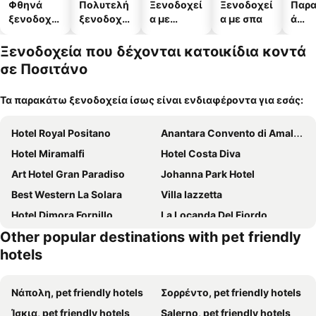
Φθηνά
Πολυτελή
Ξενοδοχεί
Ξενοδοχεί
Παρα
ξενοδοχεί
ξενοδοχεί
α με
α με σπα
ά
α
α
πισίνες
ξενο
α
Ξενοδοχεία που δέχονται κατοικίδια κοντά
σε Ποσιτάνο
Τα παρακάτω ξενοδοχεία ίσως είναι ενδιαφέροντα για εσάς:
Hotel Royal Positano
Anantara Convento di Amalfi Grand Hotel
Hotel Miramalfi
Hotel Costa Diva
Art Hotel Gran Paradiso
Johanna Park Hotel
Best Western La Solara
Villa Iazzetta
Hotel Dimora Fornillo
La Locanda Del Fiordo
Other popular destinations with pet friendly
Grand Hotel Cesare Augusto
Hotel Il Nido
hotels
Hotel Fontana
Grand Hotel Vesuvio
Hotel Bonadies
Hotel Margherita
Νάπολη, pet friendly hotels
Σορρέντο, pet friendly hotels
Albergo Diffuso Bacco Furore
Furore Grand Hotel
Ίσκια, pet friendly hotels
Salerno, pet friendly hotels