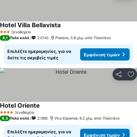
Hotel Villa Bellavista
Εμφάνιση τιμών
Ξενοδοχείο
3 Αστέρια
8,1
Πολύ καλό
2.014
Praiano, 3.8 χλμ. από: Ποσιτάνο
Επιλέξτε ημερομηνίες, για να
Εμφάνιση τιμών
δείτε τις ακριβείς τιμές
Κοινοποί
Πρ
Hotel Oriente
Εμφάνιση τιμών
Ξενοδοχείο
4 Αστέρια
8,3
Πολύ καλό
2.189
Vico Equense, 6.2 χλμ. από: Ποσιτάνο
Επιλέξτε ημερομηνίες, για να
Εμφάνιση τιμών