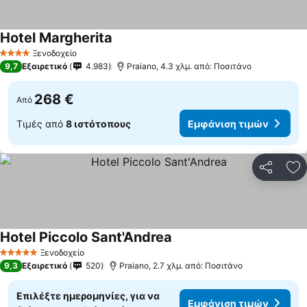
Hotel Margherita
Εμφάνιση τιμών
Ξενοδοχείο
4 Αστέρια
9,7
Εξαιρετικό
4.983
Praiano, 4.3 χλμ. από: Ποσιτάνο
268 €
Από
Τιμές από
8 ιστότοπους
Εμφάνιση τιμών
Κοινοποί
Πρ
Hotel Piccolo Sant'Andrea
Εμφάνιση τιμών
Ξενοδοχείο
5 Αστέρια
9,3
Εξαιρετικό
520
Praiano, 2.7 χλμ. από: Ποσιτάνο
Επιλέξτε ημερομηνίες, για να
Εμφάνιση τιμών