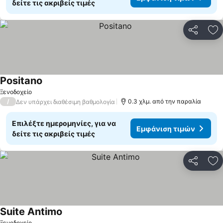
δείτε τις ακριβείς τιμές
Κοινοποί
Πρ
Positano
Εμφάνιση τιμών
Ξενοδοχείο
/
0.3 χλμ. από την παραλία
Δεν υπάρχει διαθέσιμη βαθμολογία
Επιλέξτε ημερομηνίες, για να
Εμφάνιση τιμών
δείτε τις ακριβείς τιμές
Κοινοποί
Πρ
Suite Antimo
Εμφάνιση τιμών
Ξενοδοχείο