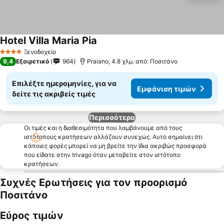
Hotel Villa Maria Pia
Εμφάνιση τιμών
Ξενοδοχείο
4 Αστέρια
9,4
Εξαιρετικό
964
Praiano, 4.8 χλμ. από: Ποσιτάνο
Επιλέξτε ημερομηνίες, για να
Εμφάνιση τιμών
δείτε τις ακριβείς τιμές
Περισσότερα
Οι τιμές και η διαθεσιμότητα που λαμβάνουμε από τους
ιστότοπους κρατήσεων αλλάζουν συνεχώς. Αυτό σημαίνει ότι
κάποιες φορές μπορεί να μη βρείτε την ίδια ακριβώς προσφορά
που είδατε στην trivago όταν μεταβείτε στον ιστότοπο
κρατήσεων.
Συχνές Ερωτήσεις για τον προορισμό
Ποσιτάνο
Εύρος τιμών