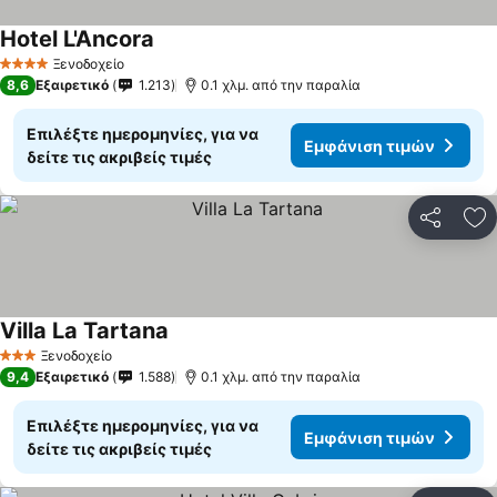
Hotel L'Ancora
Εμφάνιση τιμών
Ξενοδοχείο
4 Αστέρια
8,6
Εξαιρετικό
1.213
0.1 χλμ. από την παραλία
Επιλέξτε ημερομηνίες, για να
Εμφάνιση τιμών
δείτε τις ακριβείς τιμές
Κοινοποί
Πρ
Villa La Tartana
Εμφάνιση τιμών
Ξενοδοχείο
3 Αστέρια
9,4
Εξαιρετικό
1.588
0.1 χλμ. από την παραλία
Επιλέξτε ημερομηνίες, για να
Εμφάνιση τιμών
δείτε τις ακριβείς τιμές