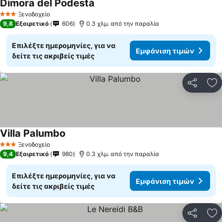
Dimora del Podestà
Εμφάνιση τιμών
Ξενοδοχείο
3 Αστέρια
9,8
Εξαιρετικό
606
0.3 χλμ. από την παραλία
Επιλέξτε ημερομηνίες, για να
Εμφάνιση τιμών
δείτε τις ακριβείς τιμές
Κοινοποί
Πρ
Villa Palumbo
Εμφάνιση τιμών
Ξενοδοχείο
3 Αστέρια
9,4
Εξαιρετικό
980
0.3 χλμ. από την παραλία
Επιλέξτε ημερομηνίες, για να
Εμφάνιση τιμών
δείτε τις ακριβείς τιμές
Κοινοποί
Πρ