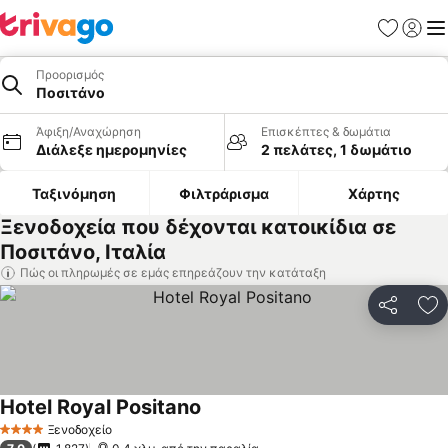
Αγαπημέν
Σύνδε
Με
Προορισμός
Ποσιτάνο
Άφιξη/Αναχώρηση
Επισκέπτες & δωμάτια
Διάλεξε ημερομηνίες
2 πελάτες, 1 δωμάτιο
Ταξινόμηση
Φιλτράρισμα
Χάρτης
Ξενοδοχεία που δέχονται κατοικίδια σε
Ποσιτάνο, Ιταλία
Πώς οι πληρωμές σε εμάς επηρεάζουν την κατάταξη
Κοινοποί
Πρ
Hotel Royal Positano
Εμφάνιση τιμών
Ξενοδοχείο
4 Αστέρια