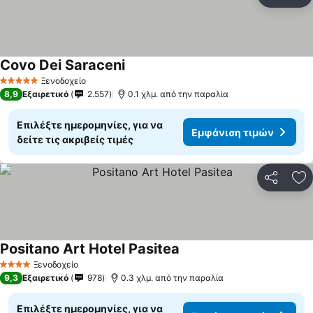
Κοινοποί
Πρ
Covo Dei Saraceni
Εμφάνιση τιμών
Ξενοδοχείο
5 Αστέρια
8,9
Εξαιρετικό
2.557
0.1 χλμ. από την παραλία
Επιλέξτε ημερομηνίες, για να
Εμφάνιση τιμών
δείτε τις ακριβείς τιμές
Κοινοποί
Πρ
Positano Art Hotel Pasitea
Εμφάνιση τιμών
Ξενοδοχείο
4 Αστέρια
9,3
Εξαιρετικό
978
0.3 χλμ. από την παραλία
Επιλέξτε ημερομηνίες, για να