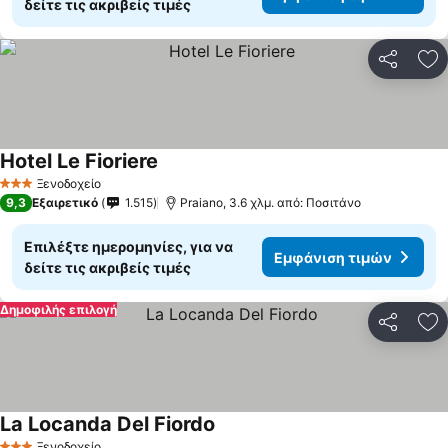
δείτε τις ακριβείς τιμές
Κοινοποί
Πρ
Hotel Le Fioriere
Εμφάνιση τιμών
Ξενοδοχείο
3 Αστέρια
9,3
Εξαιρετικό
1.515
Praiano, 3.6 χλμ. από: Ποσιτάνο
Επιλέξτε ημερομηνίες, για να
Εμφάνιση τιμών
δείτε τις ακριβείς τιμές
Δημοφιλής επιλογή
Κοινοποί
Πρ
La Locanda Del Fiordo
Εμφάνιση τιμών
Ξενοδοχείο