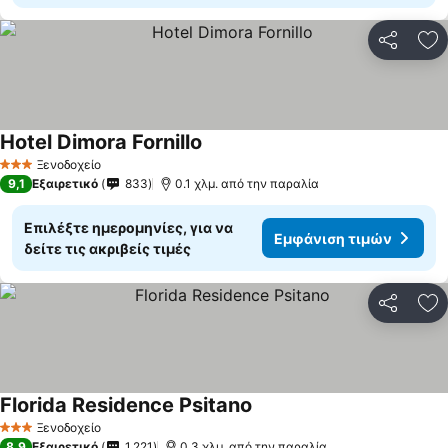
Κοινοποί
Πρ
Hotel Dimora Fornillo
Εμφάνιση τιμών
Ξενοδοχείο
3 Αστέρια
9,1
Εξαιρετικό
833
0.1 χλμ. από την παραλία
Επιλέξτε ημερομηνίες, για να
Εμφάνιση τιμών
δείτε τις ακριβείς τιμές
Κοινοποί
Πρ
Florida Residence Psitano
Εμφάνιση τιμών
Ξενοδοχείο
3 Αστέρια
8,9
Εξαιρετικό
1.221
0.3 χλμ. από την παραλία