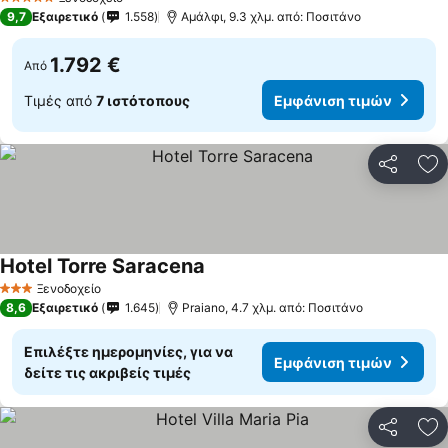
5 Αστέρια
9,7
Εξαιρετικό
1.558
Αμάλφι, 9.3 χλμ. από: Ποσιτάνο
1.792 €
Από
Τιμές από
7 ιστότοπους
Εμφάνιση τιμών
Κοινοποί
Πρ
Hotel Torre Saracena
Εμφάνιση τιμών
Ξενοδοχείο
3 Αστέρια
8,6
Εξαιρετικό
1.645
Praiano, 4.7 χλμ. από: Ποσιτάνο
Επιλέξτε ημερομηνίες, για να
Εμφάνιση τιμών
δείτε τις ακριβείς τιμές
Κοινοποί
Πρ