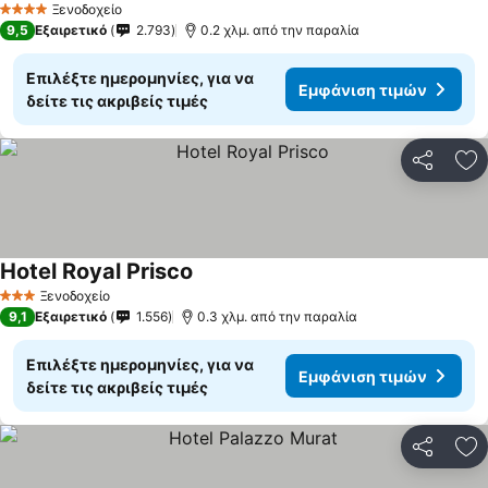
Ξενοδοχείο
4 Αστέρια
9,5
Εξαιρετικό
2.793
0.2 χλμ. από την παραλία
Επιλέξτε ημερομηνίες, για να
Εμφάνιση τιμών
δείτε τις ακριβείς τιμές
Κοινοποί
Πρ
Hotel Royal Prisco
Εμφάνιση τιμών
Ξενοδοχείο
3 Αστέρια
9,1
Εξαιρετικό
1.556
0.3 χλμ. από την παραλία
Επιλέξτε ημερομηνίες, για να
Εμφάνιση τιμών
δείτε τις ακριβείς τιμές
Κοινοποί
Πρ