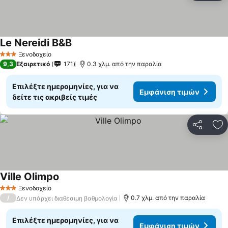
Le Nereidi B&B
Εμφάνιση τιμών
Ξενοδοχείο
3 Αστέρια
9,3
Εξαιρετικό
171
0.3 χλμ. από την παραλία
Επιλέξτε ημερομηνίες, για να
Εμφάνιση τιμών
δείτε τις ακριβείς τιμές
Κοινοποί
Πρ
Ville Olimpo
Εμφάνιση τιμών
Ξενοδοχείο
3 Αστέρια
/
0.7 χλμ. από την παραλία
Δεν υπάρχει διαθέσιμη βαθμολογία
Επιλέξτε ημερομηνίες, για να
Εμφάνιση τιμών