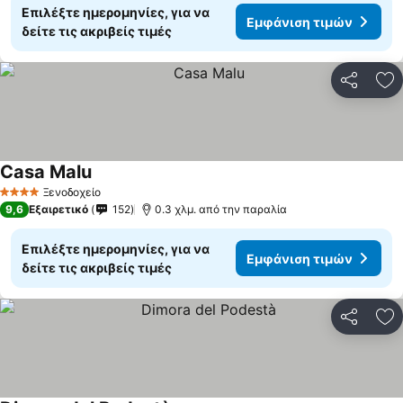
Επιλέξτε ημερομηνίες, για να
Εμφάνιση τιμών
δείτε τις ακριβείς τιμές
Κοινοποί
Πρ
Casa Malu
Εμφάνιση τιμών
Ξενοδοχείο
4 Αστέρια
9,6
Εξαιρετικό
152
0.3 χλμ. από την παραλία
Επιλέξτε ημερομηνίες, για να
Εμφάνιση τιμών
δείτε τις ακριβείς τιμές
Κοινοποί
Πρ