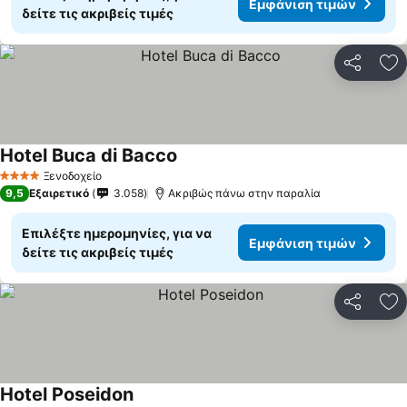
Εμφάνιση τιμών
δείτε τις ακριβείς τιμές
Κοινοποί
Πρ
Hotel Buca di Bacco
Εμφάνιση τιμών
Ξενοδοχείο
4 Αστέρια
9,5
Εξαιρετικό
3.058
Ακριβώς πάνω στην παραλία
Επιλέξτε ημερομηνίες, για να
Εμφάνιση τιμών
δείτε τις ακριβείς τιμές
Κοινοποί
Πρ
Hotel Poseidon
Εμφάνιση τιμών