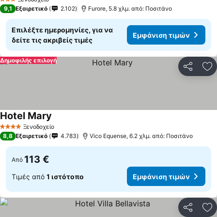
3 Αστέρια
9,1
Εξαιρετικό
2.102
Furore, 5.8 χλμ. από: Ποσιτάνο
Επιλέξτε ημερομηνίες, για να
Εμφάνιση τιμών
δείτε τις ακριβείς τιμές
Δημοφιλής επιλογή
Κοινοποί
Πρ
Hotel Mary
Εμφάνιση τιμών
Ξενοδοχείο
4 Αστέρια
8,8
Εξαιρετικό
4.783
Vico Equense, 6.2 χλμ. από: Ποσιτάνο
113 €
Από
Τιμές από
1 ιστότοπο
Εμφάνιση τιμών
Κοινοποί
Πρ