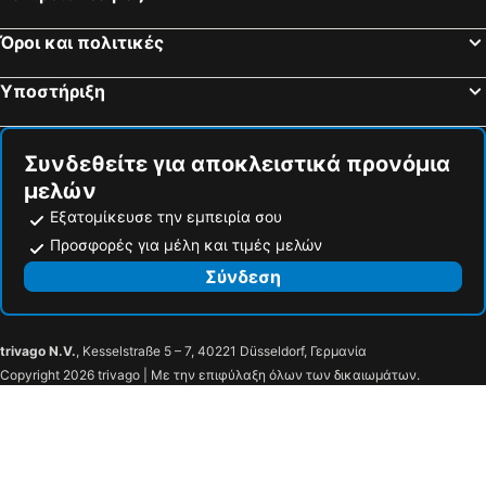
Torre Annunziata, pet friendly hotels
Anacapri, pet friendly hotels
Hotel Villa Gabrisa
Hotel Smeraldo
Όροι και πολιτικές
Aversa, pet friendly hotels
Tramonti, pet friendly hotels
Hotel Le Fioriere
Hotel Villa Bellavista
Calvizzano, pet friendly hotels
Bacoli, pet friendly hotels
Casa Pendola
Hotel Gentile
Υποστήριξη
Gragnano, pet friendly hotels
Meta, pet friendly hotels
Il Casale Del Mirto
Hotel Ristorante Montuori
Mercato San Severino, pet friendly hotels
Conca dei Marini, pet friendly hotels
Hotel Imperiale
Hotel Diana
Συνδεθείτε για αποκλειστικά προνόμια
Laqua by the Sea
μελών
Εξατομίκευσε την εμπειρία σου
Προσφορές για μέλη και τιμές μελών
Σύνδεση
trivago N.V.
, Kesselstraße 5 – 7, 40221 Düsseldorf, Γερμανία
Copyright 2026 trivago | Με την επιφύλαξη όλων των δικαιωμάτων.