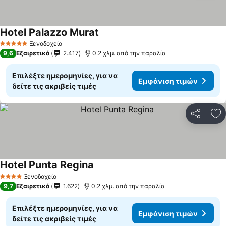
Hotel Palazzo Murat
Εμφάνιση τιμών
Ξενοδοχείο
5 Αστέρια
9,6
Εξαιρετικό
2.417
0.2 χλμ. από την παραλία
Επιλέξτε ημερομηνίες, για να
Εμφάνιση τιμών
δείτε τις ακριβείς τιμές
Κοινοποί
Πρ
Hotel Punta Regina
Εμφάνιση τιμών
Ξενοδοχείο
4 Αστέρια
9,7
Εξαιρετικό
1.622
0.2 χλμ. από την παραλία
Επιλέξτε ημερομηνίες, για να
Εμφάνιση τιμών
δείτε τις ακριβείς τιμές