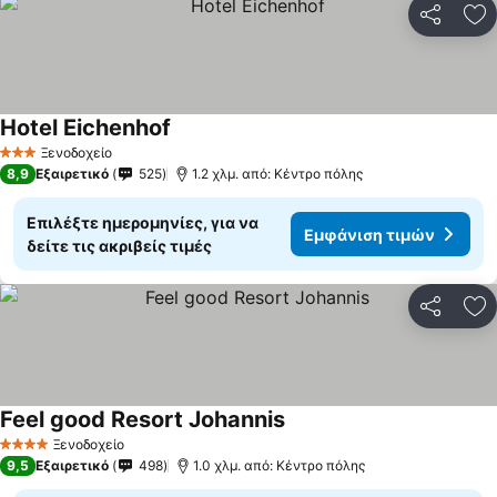
Κοινοποί
Πρ
Hotel Eichenhof
Ξενοδοχείο
3 Αστέρια
8,9
Εξαιρετικό
525
1.2 χλμ. από: Κέντρο πόλης
Επιλέξτε ημερομηνίες, για να
Εμφάνιση τιμών
δείτε τις ακριβείς τιμές
Κοινοποί
Πρ
Feel good Resort Johannis
Ξενοδοχείο
4 Αστέρια
9,5
Εξαιρετικό
498
1.0 χλμ. από: Κέντρο πόλης