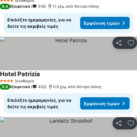
Ξενοδοχείο
4 Αστέρια
9,4
Εξαιρετικό
518
1.1 χλμ. από: Κέντρο πόλης
Επιλέξτε ημερομηνίες, για να
Εμφάνιση τιμών
δείτε τις ακριβείς τιμές
Κοινοποί
Πρ
Hotel Patrizia
Ξενοδοχείο
4 Αστέρια
9,8
Εξαιρετικό
422
0.6 χλμ. από: Κέντρο πόλης
Επιλέξτε ημερομηνίες, για να
Εμφάνιση τιμών
δείτε τις ακριβείς τιμές
Κοινοποί
Πρ