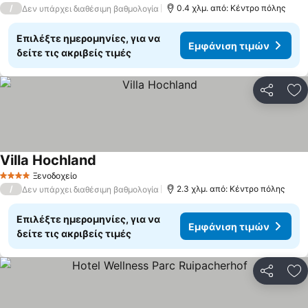
/
0.4 χλμ. από: Κέντρο πόλης
Δεν υπάρχει διαθέσιμη βαθμολογία
Επιλέξτε ημερομηνίες, για να
Εμφάνιση τιμών
δείτε τις ακριβείς τιμές
Κοινοποί
Πρ
Villa Hochland
Ξενοδοχείο
4 Αστέρια
/
2.3 χλμ. από: Κέντρο πόλης
Δεν υπάρχει διαθέσιμη βαθμολογία
Επιλέξτε ημερομηνίες, για να
Εμφάνιση τιμών
δείτε τις ακριβείς τιμές
Κοινοποί
Πρ