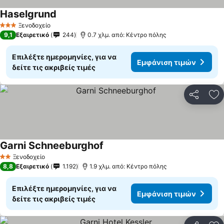
Haselgrund
Ξενοδοχείο
3 Αστέρια
9,1
Εξαιρετικό
244
0.7 χλμ. από: Κέντρο πόλης
Επιλέξτε ημερομηνίες, για να
Εμφάνιση τιμών
δείτε τις ακριβείς τιμές
Κοινοποί
Πρ
Garni Schneeburghof
Ξενοδοχείο
2 Αστέρια
8,8
Εξαιρετικό
1.192
1.9 χλμ. από: Κέντρο πόλης
Επιλέξτε ημερομηνίες, για να
Εμφάνιση τιμών
δείτε τις ακριβείς τιμές