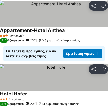
Κοινοποί
Πρ
Appartement-Hotel Anthea
Ξενοδοχείο
3 Αστέρια
9,5
Εξαιρετικό
250
0.8 χλμ. από: Κέντρο πόλης
Επιλέξτε ημερομηνίες, για να
Εμφάνιση τιμών
δείτε τις ακριβείς τιμές
Κοινοποί
Πρ
Hotel Hofer
Ξενοδοχείο
3 Αστέρια
8,6
Εξαιρετικό
208
1.1 χλμ. από: Κέντρο πόλης