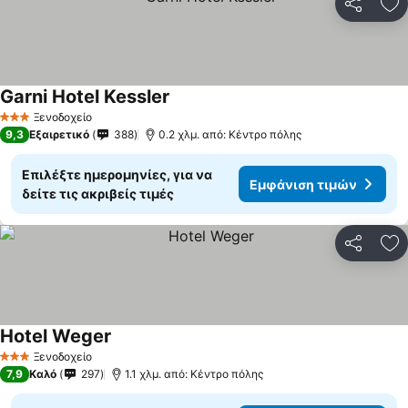
Κοινοποί
Πρ
Garni Hotel Kessler
Ξενοδοχείο
3 Αστέρια
9,3
Εξαιρετικό
388
0.2 χλμ. από: Κέντρο πόλης
Επιλέξτε ημερομηνίες, για να
Εμφάνιση τιμών
δείτε τις ακριβείς τιμές
Κοινοποί
Πρ
Hotel Weger
Ξενοδοχείο
3 Αστέρια
7,9
Καλό
297
1.1 χλμ. από: Κέντρο πόλης