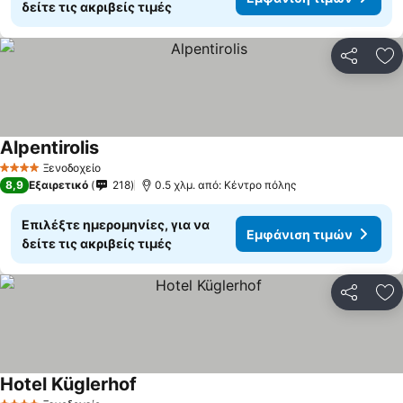
δείτε τις ακριβείς τιμές
Κοινοποί
Πρ
Alpentirolis
Ξενοδοχείο
4 Αστέρια
8,9
Εξαιρετικό
218
0.5 χλμ. από: Κέντρο πόλης
Επιλέξτε ημερομηνίες, για να
Εμφάνιση τιμών
δείτε τις ακριβείς τιμές
Κοινοποί
Πρ
Hotel Küglerhof