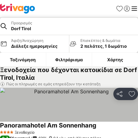
Αγαπημέν
Σύνδε
Με
Προορισμός
Dorf Tirol
Άφιξη/Αναχώρηση
Επισκέπτες & δωμάτια
Διάλεξε ημερομηνίες
2 πελάτες, 1 δωμάτιο
Ταξινόμηση
Φιλτράρισμα
Χάρτης
Ξενοδοχεία που δέχονται κατοικίδια σε Dorf
Tirol, Ιταλία
Πώς οι πληρωμές σε εμάς επηρεάζουν την κατάταξη
Κοινοποί
Πρ
Panoramahotel Am Sonnenhang
Ξενοδοχείο
4 Αστέρια