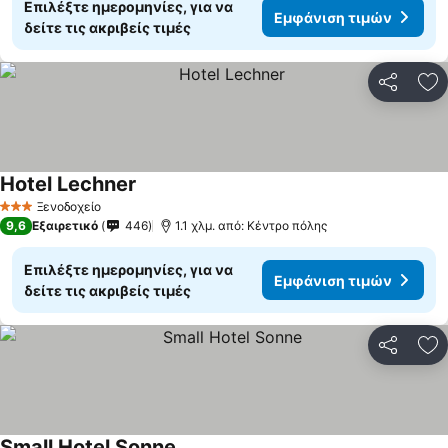
Επιλέξτε ημερομηνίες, για να
Εμφάνιση τιμών
δείτε τις ακριβείς τιμές
Κοινοποί
Πρ
Hotel Lechner
Ξενοδοχείο
3 Αστέρια
9,6
Εξαιρετικό
446
1.1 χλμ. από: Κέντρο πόλης
Επιλέξτε ημερομηνίες, για να
Εμφάνιση τιμών
δείτε τις ακριβείς τιμές
Κοινοποί
Πρ
Small Hotel Sonne