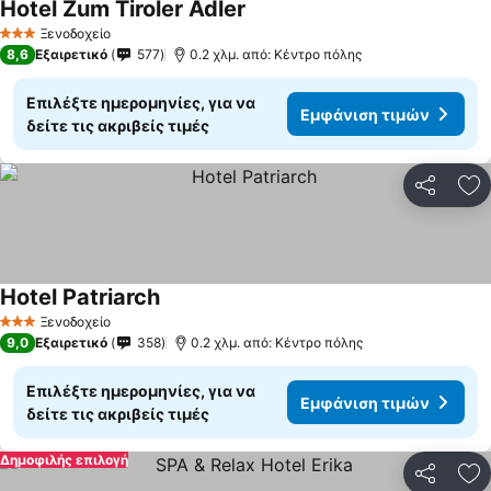
Hotel Zum Tiroler Adler
Ξενοδοχείο
3 Αστέρια
8,6
Εξαιρετικό
577
0.2 χλμ. από: Κέντρο πόλης
Επιλέξτε ημερομηνίες, για να
Εμφάνιση τιμών
δείτε τις ακριβείς τιμές
Κοινοποί
Πρ
Hotel Patriarch
Ξενοδοχείο
3 Αστέρια
9,0
Εξαιρετικό
358
0.2 χλμ. από: Κέντρο πόλης
Επιλέξτε ημερομηνίες, για να
Εμφάνιση τιμών
δείτε τις ακριβείς τιμές
Δημοφιλής επιλογή
Κοινοποί
Πρ