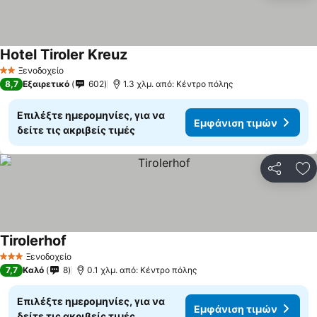
Hotel Tiroler Kreuz
Ξενοδοχείο
2 Αστέρια
8,7
Εξαιρετικό
602
1.3 χλμ. από: Κέντρο πόλης
Επιλέξτε ημερομηνίες, για να
Εμφάνιση τιμών
δείτε τις ακριβείς τιμές
Κοινοποί
Πρ
Tirolerhof
Ξενοδοχείο
3 Αστέρια
7,7
Καλό
8
0.1 χλμ. από: Κέντρο πόλης
Επιλέξτε ημερομηνίες, για να
Εμφάνιση τιμών
δείτε τις ακριβείς τιμές