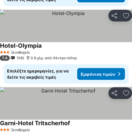
Κοινοποί
Πρ
Hotel-Olympia
Ξενοδοχείο
3 Αστέρια
7,4
106
0.9 χλμ. από: Κέντρο πόλης
Επιλέξτε ημερομηνίες, για να
Εμφάνιση τιμών
δείτε τις ακριβείς τιμές
Κοινοποί
Πρ
Garni-Hotel Tritscherhof
Ξενοδοχείο
3 Αστέρια