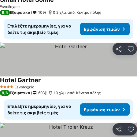
Ξενοδοχείο
9,4
Εξαιρετικό
109
0.2 χλμ. από: Κέντρο πόλης
Επιλέξτε ημερομηνίες, για να
Εμφάνιση τιμών
δείτε τις ακριβείς τιμές
Κοινοποί
Πρ
Hotel Gartner
Ξενοδοχείο
4 Αστέρια
9,6
Εξαιρετικό
693
1.0 χλμ. από: Κέντρο πόλης
Επιλέξτε ημερομηνίες, για να
Εμφάνιση τιμών
δείτε τις ακριβείς τιμές
Κοινοποί
Πρ