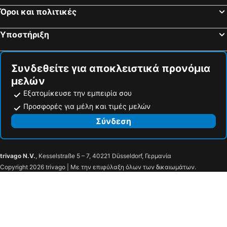
Monclassico, pet friendly hotels
Campo di Trens, pet friendly hotels
Όροι και πολιτικές
Dimaro, pet friendly hotels
Natz-Schabs, pet friendly hotels
Stilfs, pet friendly hotels
Schlanders, pet friendly hotels
Υποστήριξη
Funes, pet friendly hotels
Mazzin, pet friendly hotels
Συνδεθείτε για αποκλειστικά προνόμια
μελών
Εξατομίκευσε την εμπειρία σου
Προσφορές για μέλη και τιμές μελών
Σύνδεση
trivago N.V.
, Kesselstraße 5 – 7, 40221 Düsseldorf, Γερμανία
Copyright 2026 trivago | Με την επιφύλαξη όλων των δικαιωμάτων.