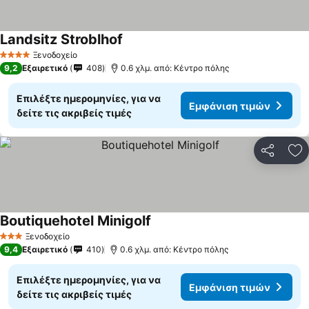
Landsitz Stroblhof
Ξενοδοχείο
4 Αστέρια
9,2
Εξαιρετικό
408
0.6 χλμ. από: Κέντρο πόλης
Επιλέξτε ημερομηνίες, για να
Εμφάνιση τιμών
δείτε τις ακριβείς τιμές
Κοινοποί
Πρ
Boutiquehotel Minigolf
Ξενοδοχείο
3 Αστέρια
9,4
Εξαιρετικό
410
0.6 χλμ. από: Κέντρο πόλης
Επιλέξτε ημερομηνίες, για να
Εμφάνιση τιμών
δείτε τις ακριβείς τιμές