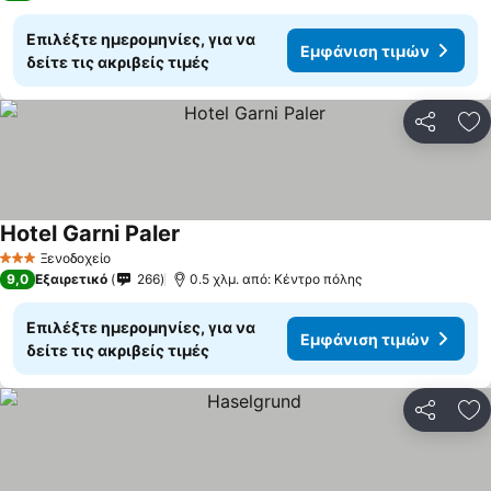
Επιλέξτε ημερομηνίες, για να
Εμφάνιση τιμών
δείτε τις ακριβείς τιμές
Κοινοποί
Πρ
Hotel Garni Paler
Ξενοδοχείο
3 Αστέρια
9,0
Εξαιρετικό
266
0.5 χλμ. από: Κέντρο πόλης
Επιλέξτε ημερομηνίες, για να
Εμφάνιση τιμών
δείτε τις ακριβείς τιμές
Κοινοποί
Πρ