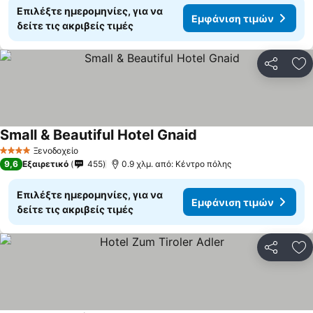
Επιλέξτε ημερομηνίες, για να
Εμφάνιση τιμών
δείτε τις ακριβείς τιμές
Κοινοποί
Πρ
Small & Beautiful Hotel Gnaid
Ξενοδοχείο
4 Αστέρια
9,6
Εξαιρετικό
455
0.9 χλμ. από: Κέντρο πόλης
Επιλέξτε ημερομηνίες, για να
Εμφάνιση τιμών
δείτε τις ακριβείς τιμές
Κοινοποί
Πρ