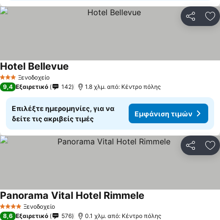
Κοινοποί
Πρ
Hotel Bellevue
Ξενοδοχείο
3 Αστέρια
9,4
Εξαιρετικό
142
1.8 χλμ. από: Κέντρο πόλης
Επιλέξτε ημερομηνίες, για να
Εμφάνιση τιμών
δείτε τις ακριβείς τιμές
Κοινοποί
Πρ
Panorama Vital Hotel Rimmele
Ξενοδοχείο
4 Αστέρια
8,6
Εξαιρετικό
576
0.1 χλμ. από: Κέντρο πόλης