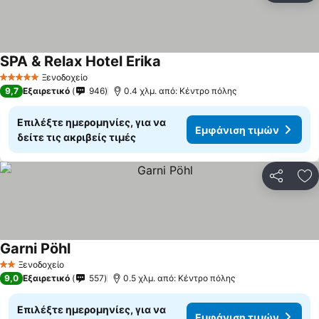
SPA & Relax Hotel Erika
Ξενοδοχείο
5 Αστέρια
9,7
Εξαιρετικό
946
0.4 χλμ. από: Κέντρο πόλης
Επιλέξτε ημερομηνίες, για να
Εμφάνιση τιμών
δείτε τις ακριβείς τιμές
Κοινοποί
Πρ
Garni Pöhl
Ξενοδοχείο
2 Αστέρια
9,0
Εξαιρετικό
557
0.5 χλμ. από: Κέντρο πόλης
Επιλέξτε ημερομηνίες, για να
Εμφάνιση τιμών