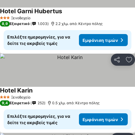
Hotel Garni Hubertus
Ξενοδοχείο
3 Αστέρια
8,9
Εξαιρετικό
1.003
2.2 χλμ. από: Κέντρο πόλης
Επιλέξτε ημερομηνίες, για να
Εμφάνιση τιμών
δείτε τις ακριβείς τιμές
Κοινοποί
Πρ
Hotel Karin
Ξενοδοχείο
3 Αστέρια
9,4
Εξαιρετικό
252
0.5 χλμ. από: Κέντρο πόλης
Επιλέξτε ημερομηνίες, για να
Εμφάνιση τιμών
δείτε τις ακριβείς τιμές