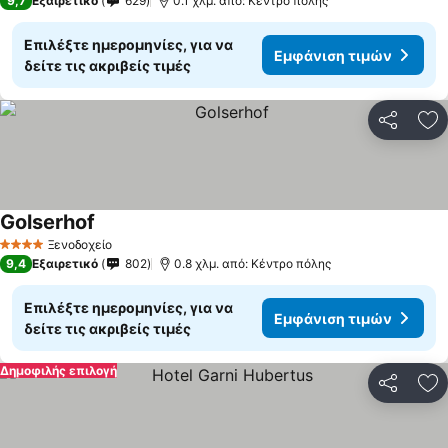
9,7
Εξαιρετικό
629
0.1 χλμ. από: Κέντρο πόλης
Επιλέξτε ημερομηνίες, για να
Εμφάνιση τιμών
δείτε τις ακριβείς τιμές
Κοινοποί
Πρ
Golserhof
Ξενοδοχείο
4 Αστέρια
9,4
Εξαιρετικό
802
0.8 χλμ. από: Κέντρο πόλης
Επιλέξτε ημερομηνίες, για να
Εμφάνιση τιμών
δείτε τις ακριβείς τιμές
Δημοφιλής επιλογή
Κοινοποί
Πρ