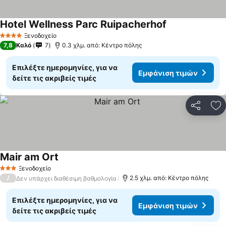
Hotel Wellness Parc Ruipacherhof
Ξενοδοχείο
4 Αστέρια
7,8
Καλό
7
0.3 χλμ. από: Κέντρο πόλης
Επιλέξτε ημερομηνίες, για να
Εμφάνιση τιμών
δείτε τις ακριβείς τιμές
Κοινοποί
Πρ
Mair am Ort
Ξενοδοχείο
3 Αστέρια
/
2.5 χλμ. από: Κέντρο πόλης
Δεν υπάρχει διαθέσιμη βαθμολογία
Επιλέξτε ημερομηνίες, για να
Εμφάνιση τιμών
δείτε τις ακριβείς τιμές