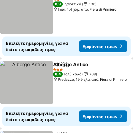
2 Αστέρια
8,9
Εξαιρετικό
136
Imer, 4.4 χλμ. από: Fiera di Primiero
Επιλέξτε ημερομηνίες, για να
Εμφάνιση τιμών
δείτε τις ακριβείς τιμές
Albergo Antico
Κοινοποίηση
Προσθήκη στα αγαπημένα
3 Αστέρια
8,4
Πολύ καλό
709
Predazzo, 19.9 χλμ. από: Fiera di Primiero
Επιλέξτε ημερομηνίες, για να
Εμφάνιση τιμών
δείτε τις ακριβείς τιμές