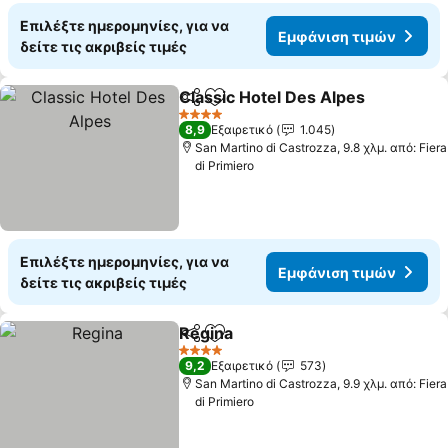
Επιλέξτε ημερομηνίες, για να
Εμφάνιση τιμών
δείτε τις ακριβείς τιμές
Classic Hotel Des Alpes
Κοινοποίηση
Προσθήκη στα αγαπημένα
4 Αστέρια
8,9
Εξαιρετικό
1.045
San Martino di Castrozza, 9.8 χλμ. από: Fiera
di Primiero
Επιλέξτε ημερομηνίες, για να
Εμφάνιση τιμών
δείτε τις ακριβείς τιμές
Regina
Κοινοποίηση
Προσθήκη στα αγαπημένα
4 Αστέρια
9,2
Εξαιρετικό
573
San Martino di Castrozza, 9.9 χλμ. από: Fiera
di Primiero