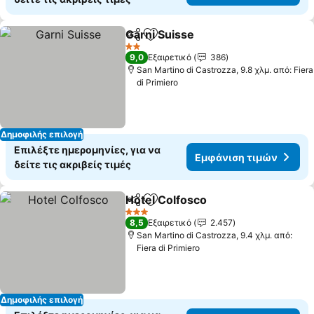
Garni Suisse
Κοινοποίηση
Προσθήκη στα αγαπημένα
2 Αστέρια
9,0
Εξαιρετικό
386
San Martino di Castrozza, 9.8 χλμ. από: Fiera
di Primiero
Δημοφιλής επιλογή
Επιλέξτε ημερομηνίες, για να
Εμφάνιση τιμών
δείτε τις ακριβείς τιμές
Hotel Colfosco
Κοινοποίηση
Προσθήκη στα αγαπημένα
3 Αστέρια
8,5
Εξαιρετικό
2.457
San Martino di Castrozza, 9.4 χλμ. από:
Fiera di Primiero
Δημοφιλής επιλογή