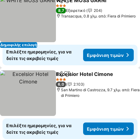
WHITE MOSS GARNì
Κοινοποίηση
Προσθήκη στα αγαπημένα
3 Αστέρια
8,7
Εξαιρετικό
204
Transacqua, 0.8 χλμ. από: Fiera di Primiero
Δημοφιλής επιλογή
Επιλέξτε ημερομηνίες, για να
Εμφάνιση τιμών
δείτε τις ακριβείς τιμές
Excelsior Hotel Cimone
Κοινοποίηση
Προσθήκη στα αγαπημένα
3 Αστέρια
6,0
2.103
San Martino di Castrozza, 9.7 χλμ. από: Fiera
di Primiero
Επιλέξτε ημερομηνίες, για να
Εμφάνιση τιμών
δείτε τις ακριβείς τιμές