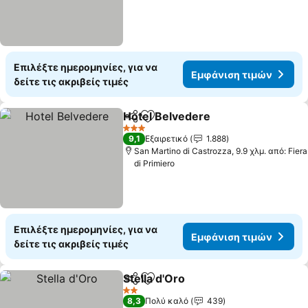
Επιλέξτε ημερομηνίες, για να
Εμφάνιση τιμών
δείτε τις ακριβείς τιμές
Hotel Belvedere
Κοινοποίηση
Προσθήκη στα αγαπημένα
3 Αστέρια
9,1
Εξαιρετικό
1.888
San Martino di Castrozza, 9.9 χλμ. από: Fiera
di Primiero
Επιλέξτε ημερομηνίες, για να
Εμφάνιση τιμών
δείτε τις ακριβείς τιμές
Stella d'Oro
Κοινοποίηση
Προσθήκη στα αγαπημένα
2 Αστέρια
8,3
Πολύ καλό
439