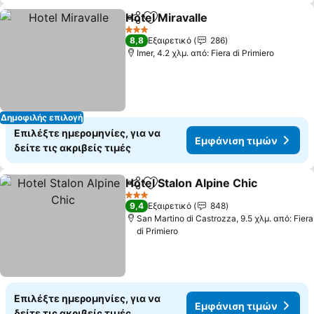
Hotel Miravalle
Κοινοποίηση
Προσθήκη στα αγαπημένα
3 Αστέρια
8,8
Εξαιρετικό
286
Imer, 4.2 χλμ. από: Fiera di Primiero
Δημοφιλής επιλογή
Επιλέξτε ημερομηνίες, για να
Εμφάνιση τιμών
δείτε τις ακριβείς τιμές
Hotel Stalon Alpine Chic
Κοινοποίηση
Προσθήκη στα αγαπημένα
3 Αστέρια
9,4
Εξαιρετικό
848
San Martino di Castrozza, 9.5 χλμ. από: Fiera
di Primiero
Επιλέξτε ημερομηνίες, για να
Εμφάνιση τιμών
δείτε τις ακριβείς τιμές