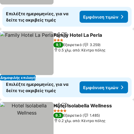
Επιλέξτε ημερομηνίες, για να
Εμφάνιση τιμών
δείτε τις ακριβείς τιμές
Family Hotel La Perla
Κοινοποίηση
Προσθήκη στα αγαπημένα
3 Αστέρια
9,1
Εξαιρετικό
3.259
0.5 χλμ. από: Κέντρο πόλης
Δημοφιλής επιλογή
Επιλέξτε ημερομηνίες, για να
Εμφάνιση τιμών
δείτε τις ακριβείς τιμές
Hotel Isolabella Wellness
Κοινοποίηση
Προσθήκη στα αγαπημένα
4 Αστέρια
9,3
Εξαιρετικό
1.485
0.2 χλμ. από: Κέντρο πόλης