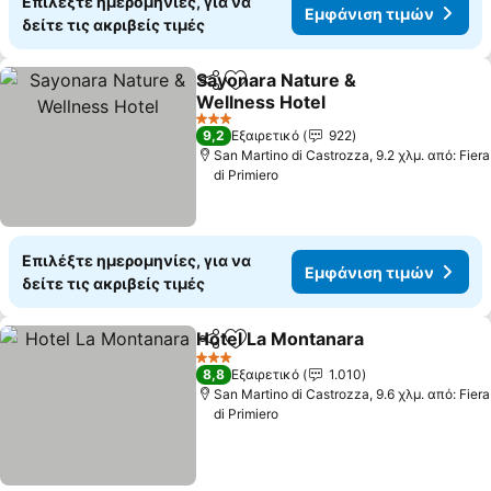
Επιλέξτε ημερομηνίες, για να
Εμφάνιση τιμών
δείτε τις ακριβείς τιμές
Sayonara Nature &
Κοινοποίηση
Προσθήκη στα αγαπημένα
Wellness Hotel
3 Αστέρια
9,2
Εξαιρετικό
922
San Martino di Castrozza, 9.2 χλμ. από: Fiera
di Primiero
Επιλέξτε ημερομηνίες, για να
Εμφάνιση τιμών
δείτε τις ακριβείς τιμές
Hotel La Montanara
Κοινοποίηση
Προσθήκη στα αγαπημένα
3 Αστέρια
8,8
Εξαιρετικό
1.010
San Martino di Castrozza, 9.6 χλμ. από: Fiera
di Primiero