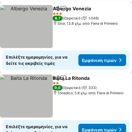
Albergo Venezia
Κοινοποίηση
Προσθήκη στα αγαπημένα
3 Αστέρια
8,7
Εξαιρετικό
1.046
Siror, 13.8 χλμ. από: Fiera di Primiero
Επιλέξτε ημερομηνίες, για να
Εμφάνιση τιμών
δείτε τις ακριβείς τιμές
Baita La Ritonda
Κοινοποίηση
Προσθήκη στα αγαπημένα
2 Αστέρια
9,0
Εξαιρετικό
333
Tonadico, 5.8 χλμ. από: Fiera di Primiero
Επιλέξτε ημερομηνίες, για να
Εμφάνιση τιμών