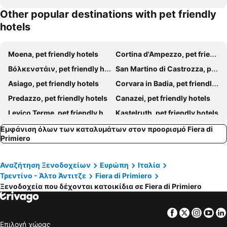
Other popular destinations with pet friendly
hotels
Moena, pet friendly hotels
Cortina d'Ampezzo, pet friendly hotels
Βόλκενστάιν, pet friendly hotels
San Martino di Castrozza, pet friendly hotels
Asiago, pet friendly hotels
Corvara in Badia, pet friendly hotels
Predazzo, pet friendly hotels
Canazei, pet friendly hotels
Levico Terme, pet friendly hotels
Kastelruth, pet friendly hotels
Leifers, pet friendly hotels
Campitello di Fassa, pet friendly hotels
Εμφάνιση όλων των καταλυμάτων στον προορισμό Fiera di
Primiero
Vigo di Fassa, pet friendly hotels
Σαντ Ούλριχ, pet friendly hotels
Chies d'Alpago, pet friendly hotels
Bassano del Grappa, pet friendly hotels
Αναζήτηση Ξενοδοχείων
Ευρώπη
Ιταλία
Völs am Schlern, pet friendly hotels
Pozza di Fassa, pet friendly hotels
Τρεντίνο - Άλτο Άντιτζε
Fiera di Primiero
Cavalese, pet friendly hotels
St. Christina, pet friendly hotels
Ξενοδοχεία που δέχονται κατοικίδια σε Fiera di Primiero
Ritten - Klobenstein, pet friendly hotels
Nova Ponente, pet friendly hotels
Facebook
Twitter
Insta
Yo
Tesero, pet friendly hotels
Falcade, pet friendly hotels
Επιλογή χώρας