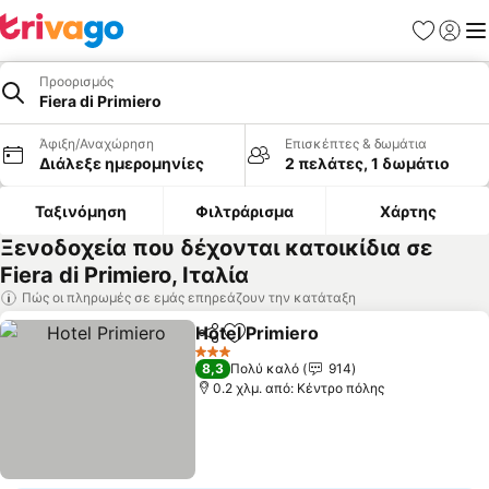
Αγαπημέν
Σύνδε
Με
Προορισμός
Fiera di Primiero
Άφιξη/Αναχώρηση
Επισκέπτες & δωμάτια
Διάλεξε ημερομηνίες
2 πελάτες, 1 δωμάτιο
Ταξινόμηση
Φιλτράρισμα
Χάρτης
Ξενοδοχεία που δέχονται κατοικίδια σε
Fiera di Primiero, Ιταλία
Πώς οι πληρωμές σε εμάς επηρεάζουν την κατάταξη
Hotel Primiero
Κοινοποίηση
Προσθήκη στα αγαπημένα
3 Αστέρια
8,3
Πολύ καλό
914
0.2 χλμ. από: Κέντρο πόλης