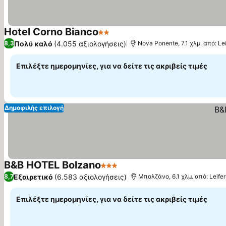
Hotel Corno Bianco
2 Αστέρια
Εμφάνιση τιμών
Πολύ καλό
(4.055 αξιολογήσεις)
8,3
Nova Ponente, 7.1 χλμ. από: Lei
Επιλέξτε ημερομηνίες, για να δείτε τις ακριβείς τιμές
Δημοφιλής επιλογή
B&B HOTEL Bolzano
3 Αστέρια
Εμφάνιση τιμών
Εξαιρετικό
(6.583 αξιολογήσεις)
8,7
Μπολζάνο, 6.1 χλμ. από: Leifer
Επιλέξτε ημερομηνίες, για να δείτε τις ακριβείς τιμές