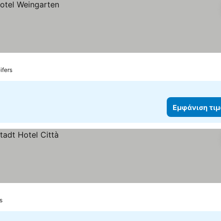
ifers
Εμφάνιση τι
s