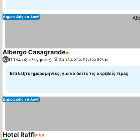
Δημοφιλής επιλογή
Albergo Casagrande
1 Αστέρια
Εμφάνιση τιμών
(1.154 αξιολογήσεις)
6,3
0.2 χλμ. από: Κέντρο πόλης
Επιλέξτε ημερομηνίες, για να δείτε τις ακριβείς τιμές
Δημοφιλής επιλογή
Hotel Raffl
3 Αστέρια
Εμφάνιση τιμών