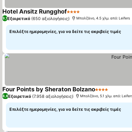
Hotel Ansitz Rungghof
4 Αστέρια
Εμφάνιση τιμών
Εξαιρετικό
(650 αξιολογήσεις)
9,1
Μπολζάνο, 4.5 χλμ. από: Leifers
Επιλέξτε ημερομηνίες, για να δείτε τις ακριβείς τιμές
Four Points by Sheraton Bolzano
4 Αστέρια
Εμφάνιση
Εξαιρετικό
(7.958 αξιολογήσεις)
8,6
Μπολζάνο, 5.1 χλμ. από: Leifer
Επιλέξτε ημερομηνίες, για να δείτε τις ακριβείς τιμές