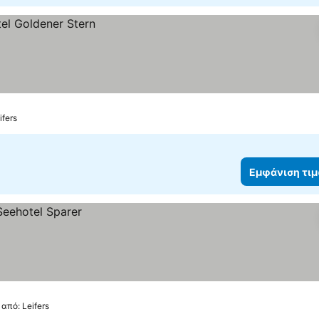
ifers
Εμφάνιση τι
 από: Leifers