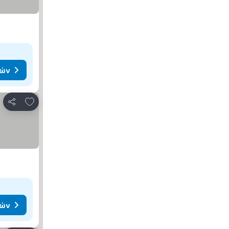
μών
Προσθήκη στα αγαπημένα
Κοινοποίηση
μών