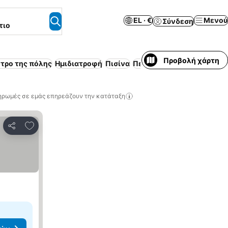
EL · €
Μενού
Σύνδεση
τιο
Προβολή χάρτη
ντρο της πόλης
Ημιδιατροφή
Πισίνα
Περιλαμβάνεται πρωινό
ηρωμές σε εμάς επηρεάζουν την κατάταξη
Προσθήκη στα αγαπημένα
Κοινοποίηση