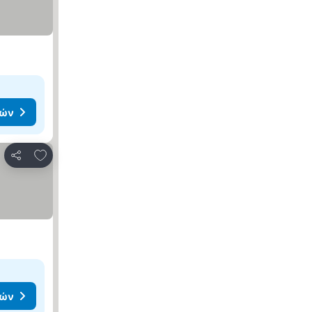
μών
Προσθήκη στα αγαπημένα
Κοινοποίηση
μών