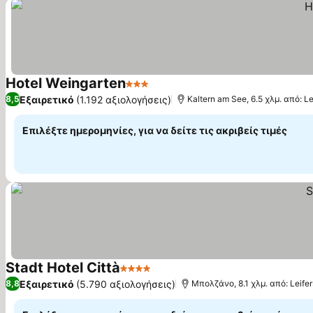
Hotel Weingarten
3 Αστέρια
Εμφάνιση τιμών
Εξαιρετικό
(1.192 αξιολογήσεις)
8,5
Kaltern am See, 6.5 χλμ. από: Le
Επιλέξτε ημερομηνίες, για να δείτε τις ακριβείς τιμές
Stadt Hotel Città
4 Αστέρια
Εμφάνιση τιμών
Εξαιρετικό
(5.790 αξιολογήσεις)
8,8
Μπολζάνο, 8.1 χλμ. από: Leifer