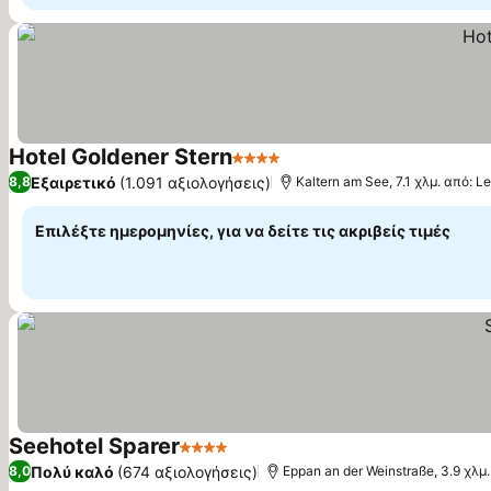
Hotel Goldener Stern
4 Αστέρια
Εμφάνιση τιμών
Εξαιρετικό
(1.091 αξιολογήσεις)
8,8
Kaltern am See, 7.1 χλμ. από: Le
Επιλέξτε ημερομηνίες, για να δείτε τις ακριβείς τιμές
Seehotel Sparer
4 Αστέρια
Εμφάνιση τιμών
Πολύ καλό
(674 αξιολογήσεις)
8,0
Eppan an der Weinstraße, 3.9 χλμ.