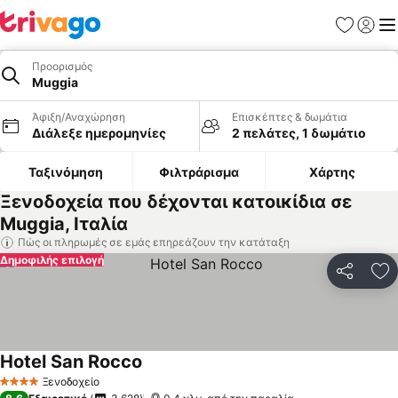
Αγαπημέν
Σύνδε
Με
Προορισμός
Muggia
Άφιξη/Αναχώρηση
Επισκέπτες & δωμάτια
Διάλεξε ημερομηνίες
2 πελάτες, 1 δωμάτιο
Ταξινόμηση
Φιλτράρισμα
Χάρτης
Ξενοδοχεία που δέχονται κατοικίδια σε
Muggia, Ιταλία
Πώς οι πληρωμές σε εμάς επηρεάζουν την κατάταξη
Δημοφιλής επιλογή
Κοινοποί
Πρ
Hotel San Rocco
Ξενοδοχείο
4 Αστέρια