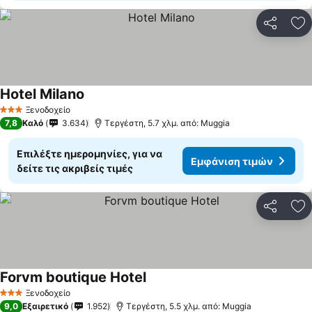
Κοινοποί
Πρ
Hotel Milano
Ξενοδοχείο
3 Αστέρια
7,8
Καλό
3.634
Τεργέστη, 5.7 χλμ. από: Muggia
Επιλέξτε ημερομηνίες, για να
Εμφάνιση τιμών
δείτε τις ακριβείς τιμές
Κοινοποί
Πρ
Forvm boutique Hotel
Ξενοδοχείο
3 Αστέρια
9,0
Εξαιρετικό
1.952
Τεργέστη, 5.5 χλμ. από: Muggia