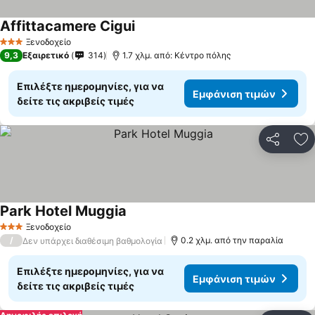
Affittacamere Cigui
Ξενοδοχείο
3 Αστέρια
9,3
Εξαιρετικό
314
1.7 χλμ. από: Κέντρο πόλης
Επιλέξτε ημερομηνίες, για να
Εμφάνιση τιμών
δείτε τις ακριβείς τιμές
Κοινοποί
Πρ
Park Hotel Muggia
Ξενοδοχείο
3 Αστέρια
/
0.2 χλμ. από την παραλία
Δεν υπάρχει διαθέσιμη βαθμολογία
Επιλέξτε ημερομηνίες, για να
Εμφάνιση τιμών
δείτε τις ακριβείς τιμές