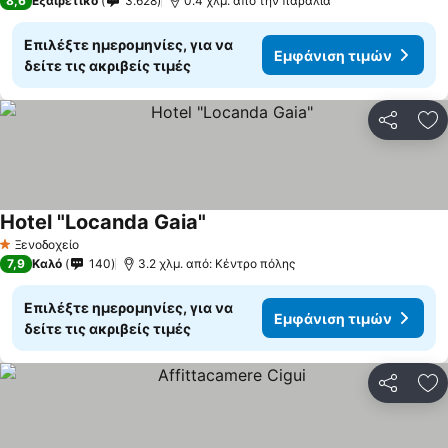
8,6
Εξαιρετικό
3.628
0.4 χλμ. από την παραλία
Επιλέξτε ημερομηνίες, για να
Εμφάνιση τιμών
δείτε τις ακριβείς τιμές
Κοινοποί
Πρ
Hotel "Locanda Gaia"
Ξενοδοχείο
1 Αστέρια
7,9
Καλό
140
3.2 χλμ. από: Κέντρο πόλης
Επιλέξτε ημερομηνίες, για να
Εμφάνιση τιμών
δείτε τις ακριβείς τιμές
Κοινοποί
Πρ