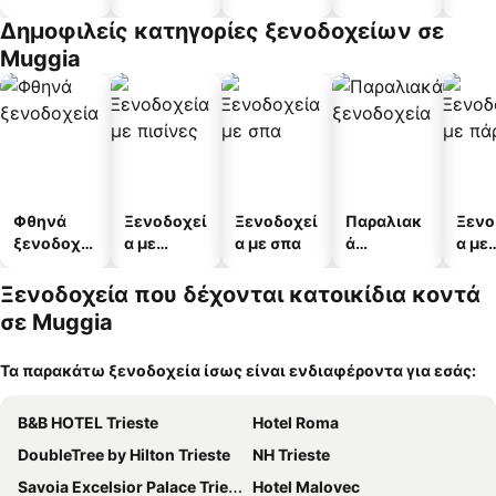
διαμ
Δημοφιλείς κατηγορίες ξενοδοχείων σε
άτω
Muggia
Φθηνά
Ξενοδοχεί
Ξενοδοχεί
Παραλιακ
Ξενο
ξενοδοχεί
α με
α με σπα
ά
α με
α
πισίνες
ξενοδοχεί
πάρκ
α
Ξενοδοχεία που δέχονται κατοικίδια κοντά
σε Muggia
Τα παρακάτω ξενοδοχεία ίσως είναι ενδιαφέροντα για εσάς:
B&B HOTEL Trieste
Hotel Roma
DoubleTree by Hilton Trieste
NH Trieste
Savoia Excelsior Palace Trieste - Starhotels Collezione
Hotel Malovec