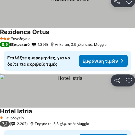
Κοινοποί
Πρ
Rezidenca Ortus
Ξενοδοχείο
3 Αστέρια
8,9
Εξαιρετικό
1.396
Ankaran, 3.9 χλμ. από: Muggia
Επιλέξτε ημερομηνίες, για να
Εμφάνιση τιμών
δείτε τις ακριβείς τιμές
Κοινοποί
Πρ
Hotel Istria
Ξενοδοχείο
1 Αστέρια
7,2
2.207
Τεργέστη, 5.3 χλμ. από: Muggia