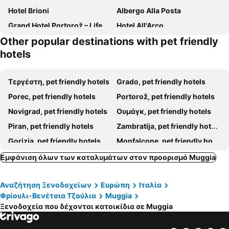
Hotel Brioni
Albergo Alla Posta
Grand Hotel Portorož – LifeClass Hotels & Spa, Portorož
Hotel All'Arco
Other popular destinations with pet friendly
Hotel Centrale
Hotel Istria
hotels
Hotel Bristol
Hotel Miramare - Adults Only
Wellness Hotel Apollo - LifeClass Hotels & Spa, Portorož
Hotel Marko
Τεργέστη, pet friendly hotels
Grado, pet friendly hotels
Hotel Histrion
Hotel James Joyce
Porec, pet friendly hotels
Portorož, pet friendly hotels
Urban Hotel Design
Ritter'S Rooms & Apartments
Novigrad, pet friendly hotels
Ουμάγκ, pet friendly hotels
Grand Hotel Duchi d'Aosta
Hotel Città di Parenzo
Piran, pet friendly hotels
Zambratija, pet friendly hotels
Hotel Duchi Vis a Vis
The Modernist Hotel
Gorizia, pet friendly hotels
Monfalcone, pet friendly hotels
Affittacamere San Lazzaro
Nuovo Albergo Centro
Izola, pet friendly hotels
Tar-Vabriga, pet friendly hotels
Εμφάνιση όλων των καταλυμάτων στον προορισμό Muggia
Hotel Milano
Hotel Colombia
Koper, pet friendly hotels
Duino-Aurisina, pet friendly hotels
Hotel Greif Maria Theresia
Guest House Hisa Robida
Αναζήτηση Ξενοδοχείων
Ευρώπη
Ιταλία
Strunjan, pet friendly hotels
Savudrija, pet friendly hotels
Safir Hotel Casino
Barbara Piran Beach Hotel
Φρίουλι-Βενέτσια Τζούλια
Muggia
Postojna, pet friendly hotels
San Dorligo della Valle, pet friendly hotels
Ξενοδοχεία που δέχονται κατοικίδια σε Muggia
Nova Gorica, pet friendly hotels
Motovun, pet friendly hotels