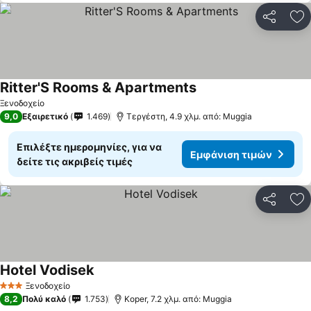
Κοινοποί
Πρ
Ritter'S Rooms & Apartments
Ξενοδοχείο
9,0
Εξαιρετικό
1.469
Τεργέστη, 4.9 χλμ. από: Muggia
Επιλέξτε ημερομηνίες, για να
Εμφάνιση τιμών
δείτε τις ακριβείς τιμές
Κοινοποί
Πρ
Hotel Vodisek
Ξενοδοχείο
3 Αστέρια
8,2
Πολύ καλό
1.753
Koper, 7.2 χλμ. από: Muggia