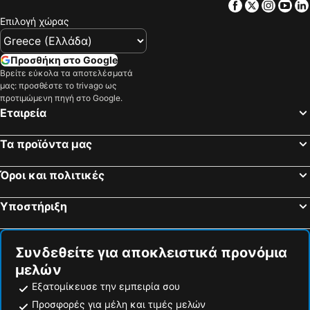
Aquileia, pet friendly hotels
Cervignano del Friuli, pet friendly hotels
Facebook
Twitter
Insta
Yo
Επιλογή χώρας
Ankaran, pet friendly hotels
Ronchi dei Legionari, pet friendly hotels
Cormons, pet friendly hotels
Sezana, pet friendly hotels
Προσθήκη στο Google
Funtana, pet friendly hotels
Fogliano Redipuglia, pet friendly hotels
Βρείτε εύκολα τα αποτελέσματά
Kaštelir-Labinci, pet friendly hotels
Buje, pet friendly hotels
μας: προσθέστε το trivago ως
προτιμώμενη πηγή στο Google.
Marano Lagunare, pet friendly hotels
Brda, pet friendly hotels
Εταιρεία
Staranzano, pet friendly hotels
Hrpelje-Kozina, pet friendly hotels
Buzet, pet friendly hotels
Divača, pet friendly hotels
Τα προϊόντα μας
Brtonigla, pet friendly hotels
Solkan, pet friendly hotels
Όροι και πολιτικές
Rakek, pet friendly hotels
Turriaco, pet friendly hotels
Palmanova, pet friendly hotels
Kozina, pet friendly hotels
Υποστήριξη
San Canzian d'Isonzo, pet friendly hotels
San Floriano del Collio, pet friendly hotels
Συνδεθείτε για αποκλειστικά προνόμια
μελών
Εξατομίκευσε την εμπειρία σου
Προσφορές για μέλη και τιμές μελών