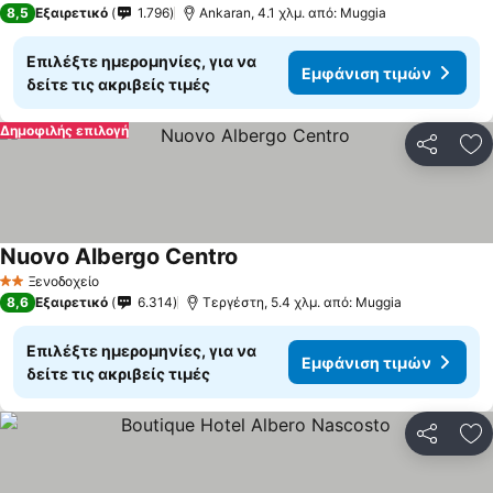
8,5
Εξαιρετικό
1.796
Ankaran, 4.1 χλμ. από: Muggia
Επιλέξτε ημερομηνίες, για να
Εμφάνιση τιμών
δείτε τις ακριβείς τιμές
Δημοφιλής επιλογή
Κοινοποί
Πρ
Nuovo Albergo Centro
Ξενοδοχείο
2 Αστέρια
8,6
Εξαιρετικό
6.314
Τεργέστη, 5.4 χλμ. από: Muggia
Επιλέξτε ημερομηνίες, για να
Εμφάνιση τιμών
δείτε τις ακριβείς τιμές
Κοινοποί
Πρ