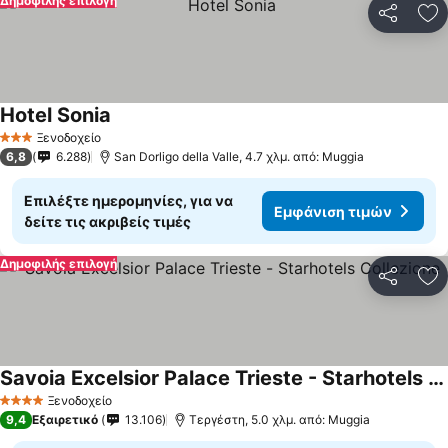
Δημοφιλής επιλογή
Κοινοποί
Πρ
Hotel Sonia
Ξενοδοχείο
3 Αστέρια
6,8
6.288
San Dorligo della Valle, 4.7 χλμ. από: Muggia
Επιλέξτε ημερομηνίες, για να
Εμφάνιση τιμών
δείτε τις ακριβείς τιμές
Δημοφιλής επιλογή
Κοινοποί
Πρ
Savoia Excelsior Palace Trieste - Starhotels Collezione
Ξενοδοχείο
4 Αστέρια
9,4
Εξαιρετικό
13.106
Τεργέστη, 5.0 χλμ. από: Muggia