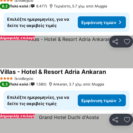
Ξενοδοχείο
4 Αστέρια
8,2
Πολύ καλό
8.477
Τεργέστη, 5.7 χλμ. από: Muggia
Επιλέξτε ημερομηνίες, για να
Εμφάνιση τιμών
δείτε τις ακριβείς τιμές
Δημοφιλής επιλογή
Κοινοποί
Πρ
Villas - Hotel & Resort Adria Ankaran
Ξενοδοχείο
4 Αστέρια
8,3
Πολύ καλό
1.580
Ankaran, 3.7 χλμ. από: Muggia
Επιλέξτε ημερομηνίες, για να
Εμφάνιση τιμών
δείτε τις ακριβείς τιμές
Δημοφιλής επιλογή
Κοινοποί
Πρ