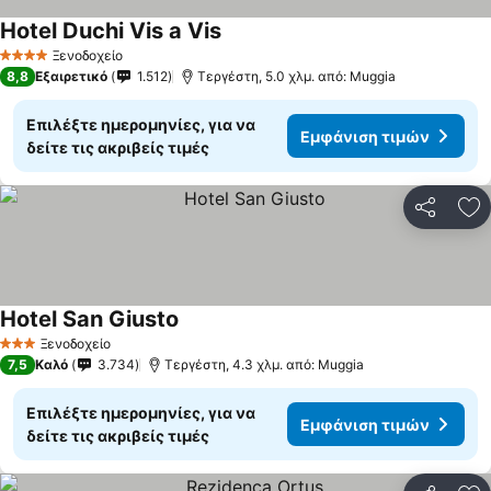
Hotel Duchi Vis a Vis
Ξενοδοχείο
4 Αστέρια
8,8
Εξαιρετικό
1.512
Τεργέστη, 5.0 χλμ. από: Muggia
Επιλέξτε ημερομηνίες, για να
Εμφάνιση τιμών
δείτε τις ακριβείς τιμές
Κοινοποί
Πρ
Hotel San Giusto
Ξενοδοχείο
3 Αστέρια
7,5
Καλό
3.734
Τεργέστη, 4.3 χλμ. από: Muggia
Επιλέξτε ημερομηνίες, για να
Εμφάνιση τιμών
δείτε τις ακριβείς τιμές