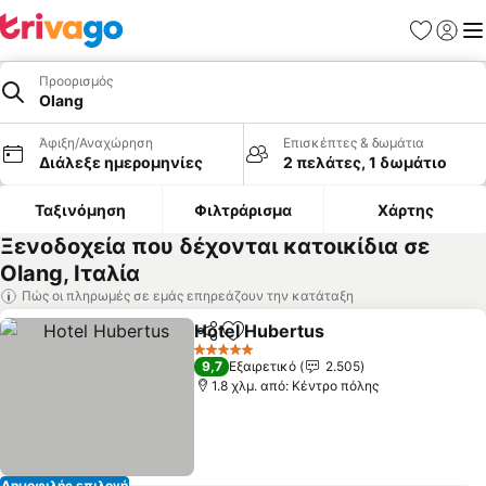
Αγαπημέν
Σύνδε
Με
Προορισμός
Olang
Άφιξη/Αναχώρηση
Επισκέπτες & δωμάτια
Διάλεξε ημερομηνίες
2 πελάτες, 1 δωμάτιο
Ταξινόμηση
Φιλτράρισμα
Χάρτης
Ξενοδοχεία που δέχονται κατοικίδια σε
Olang, Ιταλία
Πώς οι πληρωμές σε εμάς επηρεάζουν την κατάταξη
Hotel Hubertus
Κοινοποίηση
Προσθήκη στα αγαπημένα
Εμφάνιση 
5 Αστέρια
9,7
Εξαιρετικό
2.505
1.8 χλμ. από: Κέντρο πόλης
Δημοφιλής επιλογή