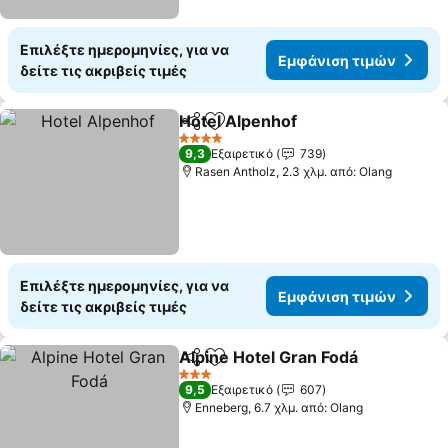
Επιλέξτε ημερομηνίες, για να
Εμφάνιση τιμών
δείτε τις ακριβείς τιμές
Hotel Alpenhof
Κοινοποίηση
Προσθήκη στα αγαπημένα
Εμφάνιση 
4 Αστέρια
9,3
Εξαιρετικό
739
Rasen Antholz, 2.3 χλμ. από: Olang
Επιλέξτε ημερομηνίες, για να
Εμφάνιση τιμών
δείτε τις ακριβείς τιμές
Alpine Hotel Gran Fodá
Κοινοποίηση
Προσθήκη στα αγαπημένα
Εμφ
3 Αστέρια
9,5
Εξαιρετικό
607
Enneberg, 6.7 χλμ. από: Olang