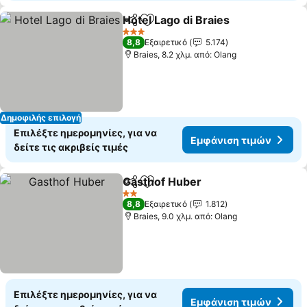
Hotel Lago di Braies
Κοινοποίηση
Προσθήκη στα αγαπημένα
Εμφάν
3 Αστέρια
8,8
Εξαιρετικό
5.174
Braies, 8.2 χλμ. από: Olang
Δημοφιλής επιλογή
Επιλέξτε ημερομηνίες, για να
Εμφάνιση τιμών
δείτε τις ακριβείς τιμές
Gasthof Huber
Κοινοποίηση
Προσθήκη στα αγαπημένα
Εμφάνιση τ
2 Αστέρια
8,8
Εξαιρετικό
1.812
Braies, 9.0 χλμ. από: Olang
Επιλέξτε ημερομηνίες, για να
Εμφάνιση τιμών