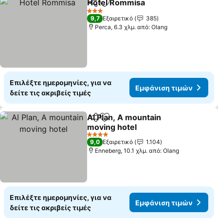
Hotel Rommisa
Κοινοποίηση
Προσθήκη στα αγαπημένα
Εμφάνιση 
3 Αστέρια
9,7
Εξαιρετικό
385
Perca, 6.3 χλμ. από: Olang
Επιλέξτε ημερομηνίες, για να
Εμφάνιση τιμών
δείτε τις ακριβείς τιμές
Al Plan, A mountain
Κοινοποίηση
Προσθήκη στα αγαπημένα
moving hotel
Εμφάνιση τιμών
4 Αστέρια
9,0
Εξαιρετικό
1.104
Enneberg, 10.1 χλμ. από: Olang
Επιλέξτε ημερομηνίες, για να
Εμφάνιση τιμών
δείτε τις ακριβείς τιμές