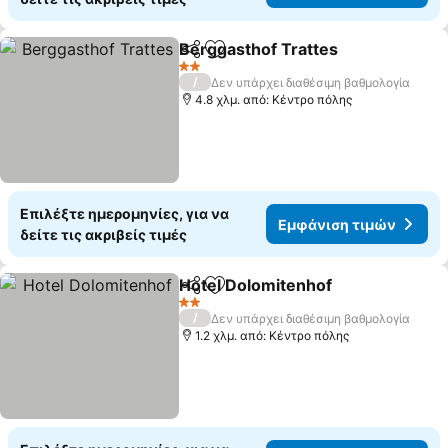
Berggasthof Trattes
Κοινοποίηση
Προσθήκη στα αγαπημένα
Εμφάν
2 Αστέρια
/
Δεν υπάρχει διαθέσιμη βαθμολογία
4.8 χλμ. από: Κέντρο πόλης
Επιλέξτε ημερομηνίες, για να
Εμφάνιση τιμών
δείτε τις ακριβείς τιμές
Hotel Dolomitenhof
Κοινοποίηση
Προσθήκη στα αγαπημένα
Εμφάνι
2 Αστέρια
/
Δεν υπάρχει διαθέσιμη βαθμολογία
1.2 χλμ. από: Κέντρο πόλης