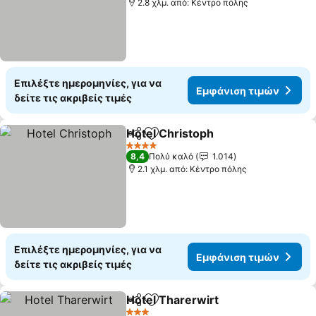
2.8 χλμ. από: Κέντρο πόλης
Επιλέξτε ημερομηνίες, για να
Εμφάνιση τιμών
δείτε τις ακριβείς τιμές
Hotel Christoph
Κοινοποίηση
Προσθήκη στα αγαπημένα
Εμφάνιση 
4 Αστέρια
8,4
Πολύ καλό
1.014
2.1 χλμ. από: Κέντρο πόλης
Επιλέξτε ημερομηνίες, για να
Εμφάνιση τιμών
δείτε τις ακριβείς τιμές
Hotel Tharerwirt
Κοινοποίηση
Προσθήκη στα αγαπημένα
Εμφάνιση