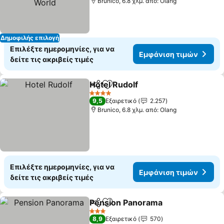
Brunico, 6.8 χλμ. από: Olang
Δημοφιλής επιλογή
Επιλέξτε ημερομηνίες, για να
Εμφάνιση τιμών
δείτε τις ακριβείς τιμές
Hotel Rudolf
Κοινοποίηση
Προσθήκη στα αγαπημένα
Εμφάνιση τιμ
4 Αστέρια
9,5
Εξαιρετικό
2.257
Brunico, 6.8 χλμ. από: Olang
Επιλέξτε ημερομηνίες, για να
Εμφάνιση τιμών
δείτε τις ακριβείς τιμές
Pension Panorama
Κοινοποίηση
Προσθήκη στα αγαπημένα
Εμφάνι
3 Αστέρια
8,9
Εξαιρετικό
570