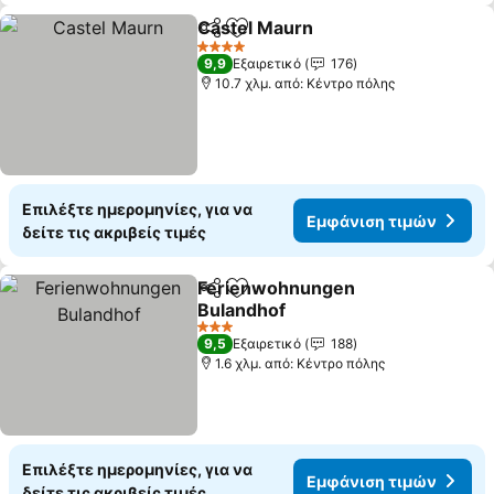
Castel Maurn
Κοινοποίηση
Προσθήκη στα αγαπημένα
Εμφάνιση τι
4 Αστέρια
9,9
Εξαιρετικό
176
10.7 χλμ. από: Κέντρο πόλης
Επιλέξτε ημερομηνίες, για να
Εμφάνιση τιμών
δείτε τις ακριβείς τιμές
Ferienwohnungen
Κοινοποίηση
Προσθήκη στα αγαπημένα
Bulandhof
Εμφάνιση τιμών
3 Αστέρια
9,5
Εξαιρετικό
188
1.6 χλμ. από: Κέντρο πόλης
Επιλέξτε ημερομηνίες, για να
Εμφάνιση τιμών
δείτε τις ακριβείς τιμές