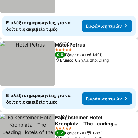
Επιλέξτε ημερομηνίες, για να
Εμφάνιση τιμών
δείτε τις ακριβείς τιμές
Hotel Petrus
Κοινοποίηση
Προσθήκη στα αγαπημένα
Εμφάνιση τιμ
5 Αστέρια
9,5
Εξαιρετικό
1.491
Brunico, 6.2 χλμ. από: Olang
Επιλέξτε ημερομηνίες, για να
Εμφάνιση τιμών
δείτε τις ακριβείς τιμές
Falkensteiner Hotel
Κοινοποίηση
Προσθήκη στα αγαπημένα
Kronplatz - The Leading
Hotels of the World
Εμφάνιση τιμών
5 Αστέρια
9,2
Εξαιρετικό
1.789