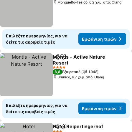
Monguelfo-Tesido, 6.2 χλμ. από: Olang
Επιλέξτε ημερομηνίες, για να
Εμφάνιση τιμών
δείτε τις ακριβείς τιμές
Montis - Active Nature
Κοινοποίηση
Προσθήκη στα αγαπημένα
Resort
Εμφάνιση τιμών
4 Αστέρια
8,8
Εξαιρετικό
1.948
Brunico, 6.7 χλμ. από: Olang
Επιλέξτε ημερομηνίες, για να
Εμφάνιση τιμών
δείτε τις ακριβείς τιμές
Hotel Reipertingerhof
Κοινοποίηση
Προσθήκη στα αγαπημένα
Εμφ