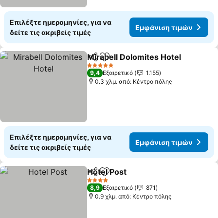
Επιλέξτε ημερομηνίες, για να
Εμφάνιση τιμών
δείτε τις ακριβείς τιμές
Mirabell Dolomites Hotel
Κοινοποίηση
Προσθήκη στα αγαπημένα
Ε
5 Αστέρια
9,4
Εξαιρετικό
1.155
0.3 χλμ. από: Κέντρο πόλης
Επιλέξτε ημερομηνίες, για να
Εμφάνιση τιμών
δείτε τις ακριβείς τιμές
Hotel Post
Κοινοποίηση
Προσθήκη στα αγαπημένα
Εμφάνιση τιμών
4 Αστέρια
8,9
Εξαιρετικό
871
0.9 χλμ. από: Κέντρο πόλης