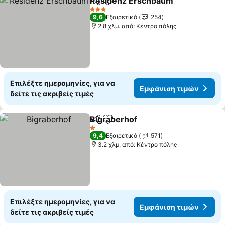
Residenz Erschbaum
Κοινοποίηση
Προσθήκη στα αγαπημένα
Εμφά
3 Αστέρια
9,6
Εξαιρετικό
254
2.8 χλμ. από: Κέντρο πόλης
Επιλέξτε ημερομηνίες, για να
Εμφάνιση τιμών
δείτε τις ακριβείς τιμές
Bigraberhof
Κοινοποίηση
Προσθήκη στα αγαπημένα
Εμφάνιση τιμ
1 Αστέρια
9,4
Εξαιρετικό
571
3.2 χλμ. από: Κέντρο πόλης
Επιλέξτε ημερομηνίες, για να
Εμφάνιση τιμών
δείτε τις ακριβείς τιμές