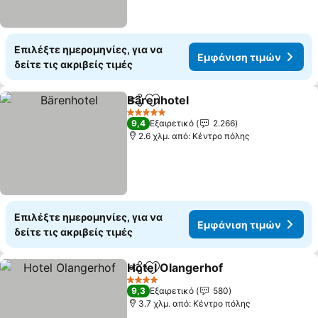
Επιλέξτε ημερομηνίες, για να
Εμφάνιση τιμών
δείτε τις ακριβείς τιμές
Bärenhotel
Κοινοποίηση
Προσθήκη στα αγαπημένα
Εμφάνιση τιμώ
5 Αστέρια
9,4
Εξαιρετικό
2.266
2.6 χλμ. από: Κέντρο πόλης
Επιλέξτε ημερομηνίες, για να
Εμφάνιση τιμών
δείτε τις ακριβείς τιμές
Hotel Olangerhof
Κοινοποίηση
Προσθήκη στα αγαπημένα
Εμφάνιση
4 Αστέρια
9,3
Εξαιρετικό
580
3.7 χλμ. από: Κέντρο πόλης