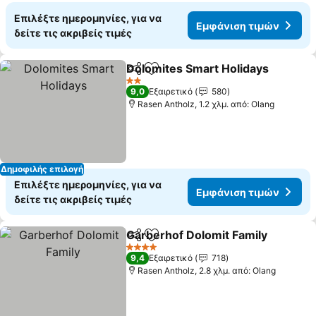
Επιλέξτε ημερομηνίες, για να
Εμφάνιση τιμών
δείτε τις ακριβείς τιμές
Dolomites Smart Holidays
Κοινοποίηση
Προσθήκη στα αγαπημένα
2 Αστέρια
9,0
Εξαιρετικό
580
Rasen Antholz, 1.2 χλμ. από: Olang
Δημοφιλής επιλογή
Επιλέξτε ημερομηνίες, για να
Εμφάνιση τιμών
δείτε τις ακριβείς τιμές
Garberhof Dolomit Family
Κοινοποίηση
Προσθήκη στα αγαπημένα
4 Αστέρια
9,4
Εξαιρετικό
718
Rasen Antholz, 2.8 χλμ. από: Olang