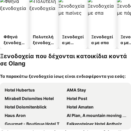
Φθηνά
Πολυτελή
Ξενοδοχεί
Ξενοδοχεί
Ξενο
ξενοδοχεί
ξενοδοχεί
α με
α με σπα
α με
α
α
πισίνες
πάρκ
Ξενοδοχεία που δέχονται κατοικίδια κοντά
σε Olang
Τα παρακάτω ξενοδοχεία ίσως είναι ενδιαφέροντα για εσάς:
Hotel Hubertus
AMA Stay
Mirabell Dolomites Hotel
Hotel Post
Hotel Dolomitenblick
Hotel Amaten
Haus Aron
Al Plan, A mountain moving hotel
Gourmet - Boutique Hotel Tanzer
Falkensteiner Hotel Antholz