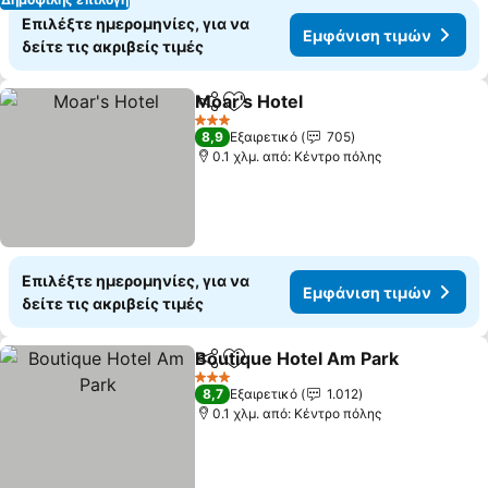
Επιλέξτε ημερομηνίες, για να
Εμφάνιση τιμών
δείτε τις ακριβείς τιμές
Moar's Hotel
Κοινοποίηση
Προσθήκη στα αγαπημένα
Εμφάνιση τιμ
3 Αστέρια
8,9
Εξαιρετικό
705
0.1 χλμ. από: Κέντρο πόλης
Επιλέξτε ημερομηνίες, για να
Εμφάνιση τιμών
δείτε τις ακριβείς τιμές
Boutique Hotel Am Park
Κοινοποίηση
Προσθήκη στα αγαπημένα
Εμ
3 Αστέρια
8,7
Εξαιρετικό
1.012
0.1 χλμ. από: Κέντρο πόλης