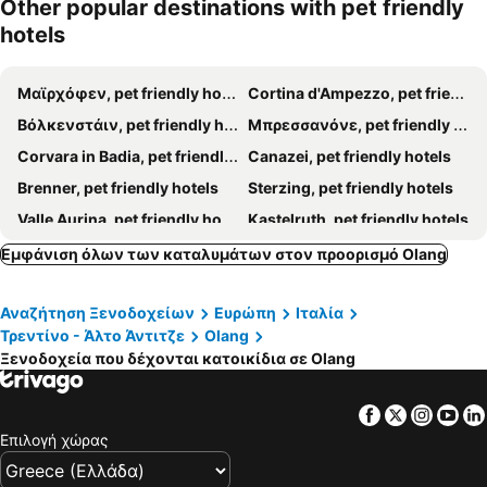
Other popular destinations with pet friendly
Gasthof Residence Brugghof & Erlhof
Hotel Drumlerhof
hotels
Aussermairhof
Pension Wirt am Bach
Naturhotel Leitlhof
Μαϊρχόφεν, pet friendly hotels
Cortina d'Ampezzo, pet friendly hotels
Βόλκενστάιν, pet friendly hotels
Μπρεσσανόνε, pet friendly hotels
Corvara in Badia, pet friendly hotels
Canazei, pet friendly hotels
Brenner, pet friendly hotels
Sterzing, pet friendly hotels
Valle Aurina, pet friendly hotels
Kastelruth, pet friendly hotels
Campitello di Fassa, pet friendly hotels
Innichen, pet friendly hotels
Εμφάνιση όλων των καταλυμάτων στον προορισμό Olang
Vigo di Fassa, pet friendly hotels
Σαντ Ούλριχ, pet friendly hotels
Αναζήτηση Ξενοδοχείων
Ευρώπη
Ιταλία
Brunico, pet friendly hotels
Rasen Antholz, pet friendly hotels
Τρεντίνο - Άλτο Άντιτζε
Olang
Ratschings, pet friendly hotels
Völs am Schlern, pet friendly hotels
Ξενοδοχεία που δέχονται κατοικίδια σε Olang
Mühlbach, pet friendly hotels
Auronzo di Cadore, pet friendly hotels
Pozza di Fassa, pet friendly hotels
Toblach, pet friendly hotels
Facebook
Twitter
Insta
Yo
Επιλογή χώρας
Enneberg, pet friendly hotels
St. Christina, pet friendly hotels
Sexten, pet friendly hotels
Ritten - Klobenstein, pet friendly hotels