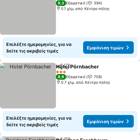
3 Αστέρια
9,3
Εξαιρετικό
394
0.1 χλμ. από: Κέντρο πόλης
Επιλέξτε ημερομηνίες, για να
Εμφάνιση τιμών
δείτε τις ακριβείς τιμές
Hotel Pörnbacher
Κοινοποίηση
Προσθήκη στα αγαπημένα
Εμφάνισ
3 Αστέρια
8,9
Εξαιρετικό
708
0.7 χλμ. από: Κέντρο πόλης
Επιλέξτε ημερομηνίες, για να
Εμφάνιση τιμών
δείτε τις ακριβείς τιμές