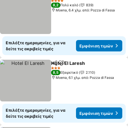
4 Αστέρια
8,2
Πολύ καλό
839
Moena, 6.4 χλμ. από: Pozza di Fassa
Επιλέξτε ημερομηνίες, για να
Εμφάνιση τιμών
δείτε τις ακριβείς τιμές
Hotel El Laresh
Κοινοποίηση
Προσθήκη στα αγαπημένα
Εμφάνιση 
3 Αστέρια
8,5
Εξαιρετικό
2.110
Moena, 6.1 χλμ. από: Pozza di Fassa
Επιλέξτε ημερομηνίες, για να
Εμφάνιση τιμών
δείτε τις ακριβείς τιμές