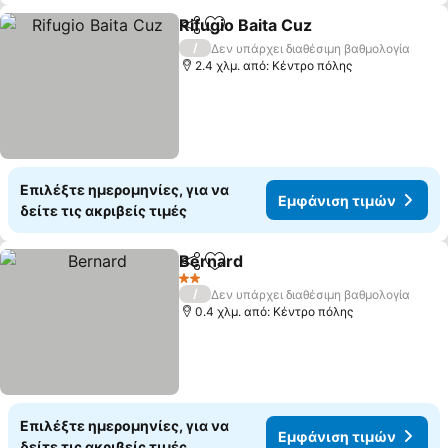
Rifugio Baita Cuz
Κοινοποίηση
Προσθήκη στα αγαπημένα
Εμφάνιση
/
Δεν υπάρχει διαθέσιμη βαθμολογία
2.4 χλμ. από: Κέντρο πόλης
Επιλέξτε ημερομηνίες, για να
Εμφάνιση τιμών
δείτε τις ακριβείς τιμές
Bernard
Κοινοποίηση
Προσθήκη στα αγαπημένα
Εμφάνιση τιμών
2 Αστέρια
/
Δεν υπάρχει διαθέσιμη βαθμολογία
0.4 χλμ. από: Κέντρο πόλης
Επιλέξτε ημερομηνίες, για να
Εμφάνιση τιμών
δείτε τις ακριβείς τιμές