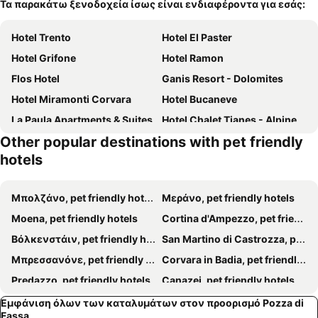
Τα παρακάτω ξενοδοχεία ίσως είναι ενδιαφέροντα για εσάς:
Hotel Trento
Hotel El Paster
Hotel Grifone
Hotel Ramon
Flos Hotel
Ganis Resort - Dolomites
Hotel Miramonti Corvara
Hotel Bucaneve
La Paula Apartments & Suites
Hotel Chalet Tianes - Alpine Relax
Other popular destinations with pet friendly
Hotel San Giovanni
Hotel Fontana
hotels
Hotel El Laresh
Resort Dolce Casa - Family & Spa Hotel
Park & Club Diamant
Hotel Soreghes Gran Chalet
Μπολζάνο, pet friendly hotels
Μεράνο, pet friendly hotels
Al Sole Clubresidence
Residence Engel
Moena, pet friendly hotels
Cortina d'Ampezzo, pet friendly hotels
Albergo Antico
Park Hotel Sancelso
Βόλκενστάιν, pet friendly hotels
San Martino di Castrozza, pet friendly hotels
Hotel Casa Alpina - Alpin Haus
Hotel Touring Dolomites - Val Gardena
Μπρεσσανόνε, pet friendly hotels
Corvara in Badia, pet friendly hotels
Alpstay - Smart Hotel Saslong
ArtHotel Anterleghes - Gardenahotels
Predazzo, pet friendly hotels
Canazei, pet friendly hotels
Sunny Arabba Apartment
Diamant Spa Resort
Schenna, pet friendly hotels
Kastelruth, pet friendly hotels
Εμφάνιση όλων των καταλυμάτων στον προορισμό Pozza di
Hotel Scoiattolo
Grifone Dolomiti Resort
Fassa