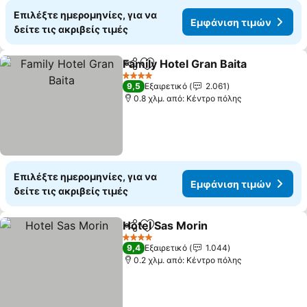
Επιλέξτε ημερομηνίες, για να
Εμφάνιση τιμών
δείτε τις ακριβείς τιμές
Family Hotel Gran Baita
Κοινοποίηση
Προσθήκη στα αγαπημένα
Εμ
4 Αστέρια
9,5
Εξαιρετικό
2.061
0.8 χλμ. από: Κέντρο πόλης
Επιλέξτε ημερομηνίες, για να
Εμφάνιση τιμών
δείτε τις ακριβείς τιμές
Hotel Sas Morin
Κοινοποίηση
Προσθήκη στα αγαπημένα
Εμφάνιση 
4 Αστέρια
9,4
Εξαιρετικό
1.044
0.2 χλμ. από: Κέντρο πόλης