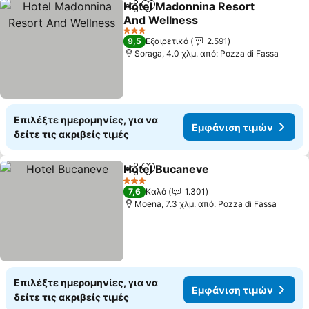
Hotel Madonnina Resort
Κοινοποίηση
Προσθήκη στα αγαπημένα
And Wellness
Εμφάνιση τιμών
3 Αστέρια
9,5
Εξαιρετικό
2.591
Soraga, 4.0 χλμ. από: Pozza di Fassa
Επιλέξτε ημερομηνίες, για να
Εμφάνιση τιμών
δείτε τις ακριβείς τιμές
Hotel Bucaneve
Κοινοποίηση
Προσθήκη στα αγαπημένα
Εμφάνιση 
3 Αστέρια
7,6
Καλό
1.301
Moena, 7.3 χλμ. από: Pozza di Fassa
Επιλέξτε ημερομηνίες, για να
Εμφάνιση τιμών
δείτε τις ακριβείς τιμές