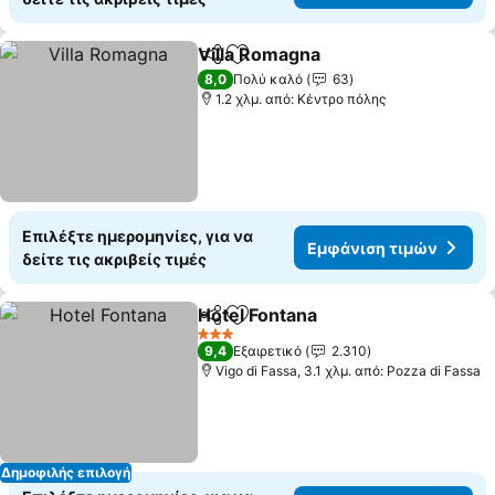
Villa Romagna
Κοινοποίηση
Προσθήκη στα αγαπημένα
Εμφάνιση τ
8,0
Πολύ καλό
63
1.2 χλμ. από: Κέντρο πόλης
Επιλέξτε ημερομηνίες, για να
Εμφάνιση τιμών
δείτε τις ακριβείς τιμές
Hotel Fontana
Κοινοποίηση
Προσθήκη στα αγαπημένα
Εμφάνιση τι
3 Αστέρια
9,4
Εξαιρετικό
2.310
Vigo di Fassa, 3.1 χλμ. από: Pozza di Fassa
Δημοφιλής επιλογή