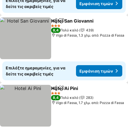
Επιλέξτε ημερομηνίες, για να
Εμφάνιση τιμών
δείτε τις ακριβείς τιμές
Hotel San Giovanni
Κοινοποίηση
Προσθήκη στα αγαπημένα
Εμφάνι
3 Αστέρια
8,4
Πολύ καλό
439
Vigo di Fassa, 1.3 χλμ. από: Pozza di Fassa
Επιλέξτε ημερομηνίες, για να
Εμφάνιση τιμών
δείτε τις ακριβείς τιμές
Hotel Ai Pini
Κοινοποίηση
Προσθήκη στα αγαπημένα
Εμφάνιση τιμ
3 Αστέρια
8,4
Πολύ καλό
283
Vigo di Fassa, 1.7 χλμ. από: Pozza di Fassa