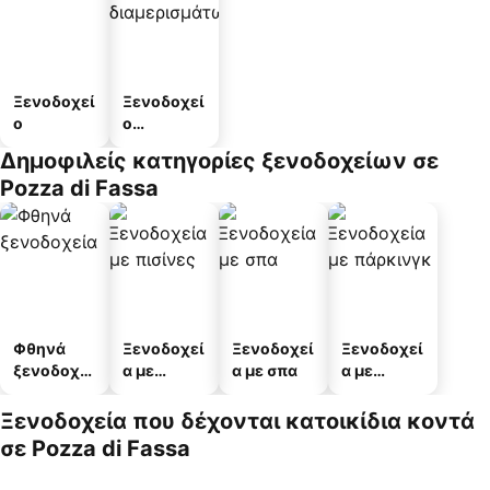
Ξενοδοχεί
Ξενοδοχεί
ο
ο
διαμερισμ
Δημοφιλείς κατηγορίες ξενοδοχείων σε
άτων
Pozza di Fassa
Φθηνά
Ξενοδοχεί
Ξενοδοχεί
Ξενοδοχεί
ξενοδοχεί
α με
α με σπα
α με
α
πισίνες
πάρκινγκ
Ξενοδοχεία που δέχονται κατοικίδια κοντά
σε Pozza di Fassa