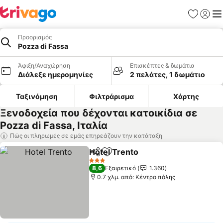
Αγαπημέν
Σύνδε
Με
Προορισμός
Pozza di Fassa
Άφιξη/Αναχώρηση
Επισκέπτες & δωμάτια
Διάλεξε ημερομηνίες
2 πελάτες, 1 δωμάτιο
Ταξινόμηση
Φιλτράρισμα
Χάρτης
Ξενοδοχεία που δέχονται κατοικίδια σε
Pozza di Fassa, Ιταλία
Πώς οι πληρωμές σε εμάς επηρεάζουν την κατάταξη
Hotel Trento
Κοινοποίηση
Προσθήκη στα αγαπημένα
Εμφάνιση τιμ
3 Αστέρια
8,6
Εξαιρετικό
1.360
0.7 χλμ. από: Κέντρο πόλης