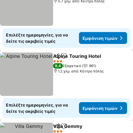
0.7 χλμ. από: Κέντρο πόλης
Επιλέξτε ημερομηνίες, για να
Εμφάνιση τιμών
δείτε τις ακριβείς τιμές
Alpine Touring Hotel
Κοινοποίηση
Προσθήκη στα αγαπημένα
Εμφάν
3 Αστέρια
9,4
Εξαιρετικό
961
1.2 χλμ. από: Κέντρο πόλης
Επιλέξτε ημερομηνίες, για να
Εμφάνιση τιμών
δείτε τις ακριβείς τιμές
Villa Gemmy
Κοινοποίηση
Προσθήκη στα αγαπημένα
Εμφάνιση τιμ