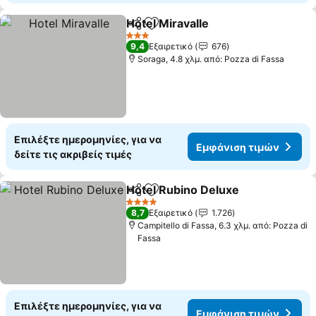
Hotel Miravalle
Κοινοποίηση
Προσθήκη στα αγαπημένα
Εμφάνιση τ
3 Αστέρια
9,4
Εξαιρετικό
676
Soraga, 4.8 χλμ. από: Pozza di Fassa
Επιλέξτε ημερομηνίες, για να
Εμφάνιση τιμών
δείτε τις ακριβείς τιμές
Hotel Rubino Deluxe
Κοινοποίηση
Προσθήκη στα αγαπημένα
Εμφάν
4 Αστέρια
8,7
Εξαιρετικό
1.726
Campitello di Fassa, 6.3 χλμ. από: Pozza di
Fassa
Επιλέξτε ημερομηνίες, για να
Εμφάνιση τιμών