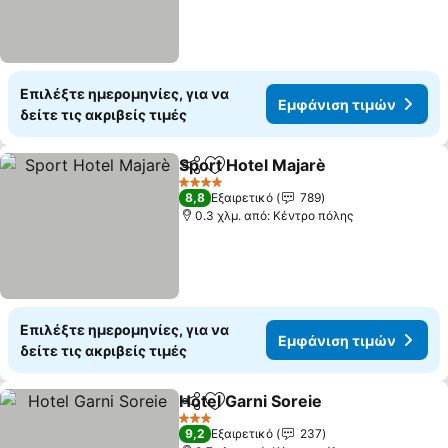
Επιλέξτε ημερομηνίες, για να
Εμφάνιση τιμών
δείτε τις ακριβείς τιμές
Sport Hotel Majarè
Κοινοποίηση
Προσθήκη στα αγαπημένα
Εμφάνι
4 Αστέρια
8,8
Εξαιρετικό
789
0.3 χλμ. από: Κέντρο πόλης
Επιλέξτε ημερομηνίες, για να
Εμφάνιση τιμών
δείτε τις ακριβείς τιμές
Hotel Garni Soreie
Κοινοποίηση
Προσθήκη στα αγαπημένα
Εμφάνισ
3 Αστέρια
9,2
Εξαιρετικό
237