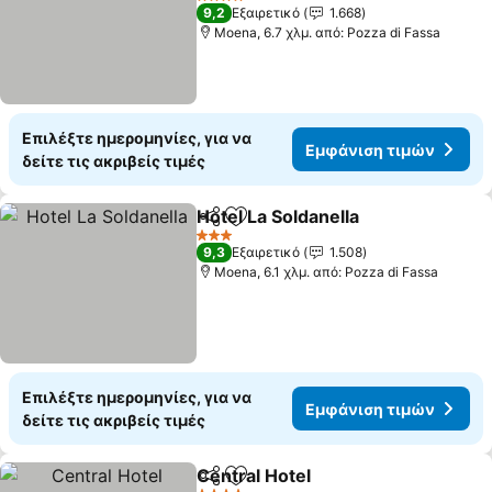
Εμφάνιση τιμών
4 Αστέρια
9,2
Εξαιρετικό
1.668
Moena, 6.7 χλμ. από: Pozza di Fassa
Επιλέξτε ημερομηνίες, για να
Εμφάνιση τιμών
δείτε τις ακριβείς τιμές
Hotel La Soldanella
Κοινοποίηση
Προσθήκη στα αγαπημένα
Εμφάνι
3 Αστέρια
9,3
Εξαιρετικό
1.508
Moena, 6.1 χλμ. από: Pozza di Fassa
Επιλέξτε ημερομηνίες, για να
Εμφάνιση τιμών
δείτε τις ακριβείς τιμές
Central Hotel
Κοινοποίηση
Προσθήκη στα αγαπημένα
Εμφάνιση τι