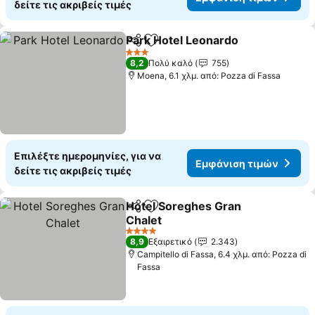
δείτε τις ακριβείς τιμές
Park Hotel Leonardo
Κοινοποίηση
Προσθήκη στα αγαπημένα
Εμφάν
3 Αστέρια
8,2
Πολύ καλό
755
Moena, 6.1 χλμ. από: Pozza di Fassa
Επιλέξτε ημερομηνίες, για να
Εμφάνιση τιμών
δείτε τις ακριβείς τιμές
Hotel Soreghes Gran
Κοινοποίηση
Προσθήκη στα αγαπημένα
Chalet
Εμφάνιση τιμών
4 Αστέρια
8,9
Εξαιρετικό
2.343
Campitello di Fassa, 6.4 χλμ. από: Pozza di
Fassa