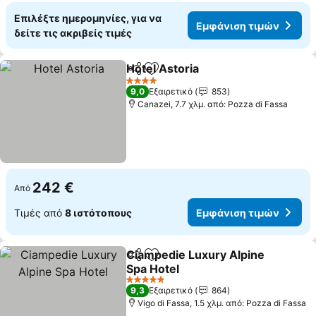
Επιλέξτε ημερομηνίες, για να
Εμφάνιση τιμών
δείτε τις ακριβείς τιμές
Hotel Astoria
Κοινοποίηση
Προσθήκη στα αγαπημένα
Εμφάνιση τι
4 Αστέρια
9,0
Εξαιρετικό
853
Canazei, 7.7 χλμ. από: Pozza di Fassa
242 €
Από
Τιμές από
8 ιστότοπους
Εμφάνιση τιμών
Ciampedie Luxury Alpine
Κοινοποίηση
Προσθήκη στα αγαπημένα
Spa Hotel
Εμφάνιση τιμών
5 Αστέρια
9,3
Εξαιρετικό
864
Vigo di Fassa, 1.5 χλμ. από: Pozza di Fassa