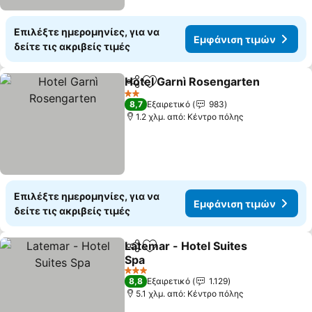
Επιλέξτε ημερομηνίες, για να
Εμφάνιση τιμών
δείτε τις ακριβείς τιμές
Hotel Garnì Rosengarten
Κοινοποίηση
Προσθήκη στα αγαπημένα
Ε
2 Αστέρια
8,7
Εξαιρετικό
983
1.2 χλμ. από: Κέντρο πόλης
Επιλέξτε ημερομηνίες, για να
Εμφάνιση τιμών
δείτε τις ακριβείς τιμές
Latemar - Hotel Suites
Κοινοποίηση
Προσθήκη στα αγαπημένα
Spa
Εμφάνιση τιμών
3 Αστέρια
8,8
Εξαιρετικό
1.129
5.1 χλμ. από: Κέντρο πόλης