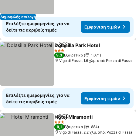
Δημοφιλής επιλογή
Επιλέξτε ημερομηνίες, για να
Εμφάνιση τιμών
δείτε τις ακριβείς τιμές
Dolasilla Park Hotel
Κοινοποίηση
Προσθήκη στα αγαπημένα
Εμφάνι
3 Αστέρια
9,3
Εξαιρετικό
1.071
Vigo di Fassa, 1.6 χλμ. από: Pozza di Fassa
Επιλέξτε ημερομηνίες, για να
Εμφάνιση τιμών
δείτε τις ακριβείς τιμές
Hotel Miramonti
Κοινοποίηση
Προσθήκη στα αγαπημένα
Εμφάνιση 
3 Αστέρια
9,1
Εξαιρετικό
884
Vigo di Fassa, 2.2 χλμ. από: Pozza di Fassa