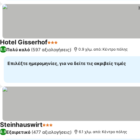
Hotel Gisserhof
3 Αστέρια
Πολύ καλό
(597 αξιολογήσεις)
8,0
0.9 χλμ. από: Κέντρο πόλης
Επιλέξτε ημερομηνίες, για να δείτε τις ακριβείς τιμές
Steinhauswirt
3 Αστέρια
Εξαιρετικό
(477 αξιολογήσεις)
8,9
6.1 χλμ. από: Κέντρο πόλης