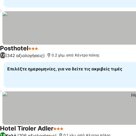
Posthotel
3 Αστέρια
(342 αξιολογήσεις)
7,0
0.2 χλμ. από: Κέντρο πόλης
Επιλέξτε ημερομηνίες, για να δείτε τις ακριβείς τιμές
Hotel Tiroler Adler
3 Αστέρια
Καλό
(206 αξιολογήσεις)
7,8
0.1 χλμ. από: Κέντρο πόλης