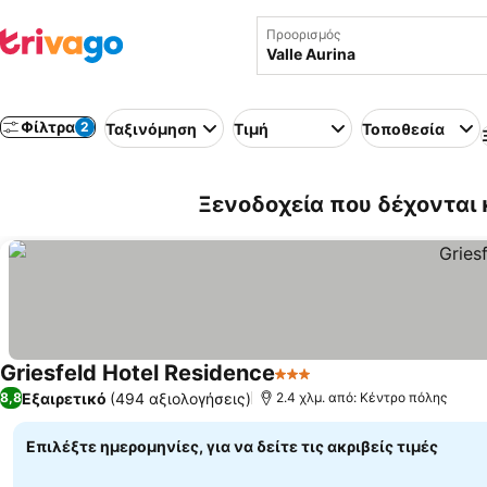
Προορισμός
Φίλτρα
2
Ταξινόμηση
Τιμή
Τοποθεσία
Ξενοδοχεία που δέχονται κα
Griesfeld Hotel Residence
3 Αστέρια
Εξαιρετικό
(494 αξιολογήσεις)
8,8
2.4 χλμ. από: Κέντρο πόλης
Επιλέξτε ημερομηνίες, για να δείτε τις ακριβείς τιμές