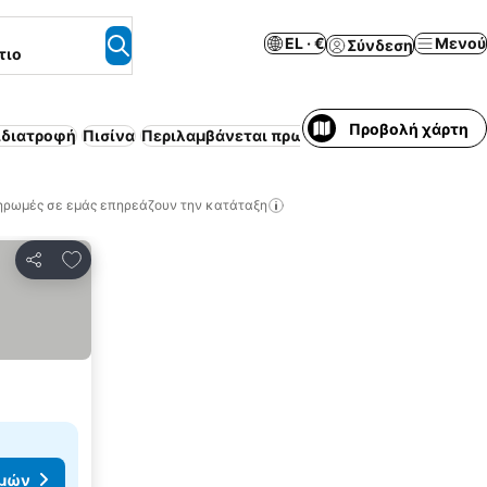
EL · €
Μενού
Σύνδεση
τιο
Προβολή χάρτη
ιδιατροφή
Πισίνα
Περιλαμβάνεται πρωινό
Επιπλωμένο διαμέ
ηρωμές σε εμάς επηρεάζουν την κατάταξη
Προσθήκη στα αγαπημένα
Κοινοποίηση
ιμών