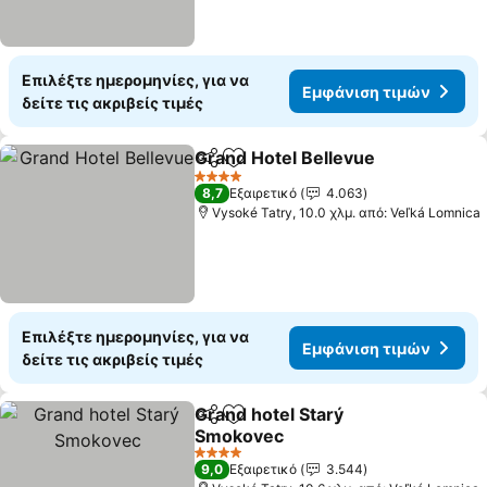
Επιλέξτε ημερομηνίες, για να
Εμφάνιση τιμών
δείτε τις ακριβείς τιμές
Grand Hotel Bellevue
Κοινοποίηση
Προσθήκη στα αγαπημένα
4 Αστέρια
8,7
Εξαιρετικό
4.063
Vysoké Tatry, 10.0 χλμ. από: Veľká Lomnica
Επιλέξτε ημερομηνίες, για να
Εμφάνιση τιμών
δείτε τις ακριβείς τιμές
Grand hotel Starý
Κοινοποίηση
Προσθήκη στα αγαπημένα
Smokovec
4 Αστέρια
9,0
Εξαιρετικό
3.544