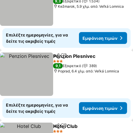
9,3
Εξαιρετικό
1.534
Kežmarok, 5.9 χλμ. από: Veľká Lomnica
Επιλέξτε ημερομηνίες, για να
Εμφάνιση τιμών
δείτε τις ακριβείς τιμές
Penzion Plesnivec
Κοινοποίηση
Προσθήκη στα αγαπημένα
3 Αστέρια
9,1
Εξαιρετικό
389
Poprad, 6.4 χλμ. από: Veľká Lomnica
Επιλέξτε ημερομηνίες, για να
Εμφάνιση τιμών
δείτε τις ακριβείς τιμές
Hotel Club
Κοινοποίηση
Προσθήκη στα αγαπημένα