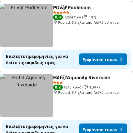
Privat Podlesom
Κοινοποίηση
Προσθήκη στα αγαπημένα
5 Αστέρια
8,8
Εξαιρετικό
101
Poprad, 6.5 χλμ. από: Veľká Lomnica
Επιλέξτε ημερομηνίες, για να
Εμφάνιση τιμών
δείτε τις ακριβείς τιμές
Hotel Aquacity Riverside
Κοινοποίηση
Προσθήκη στα αγαπημένα
3 Αστέρια
8,2
Πολύ καλό
1.347
Poprad, 6.7 χλμ. από: Veľká Lomnica
Επιλέξτε ημερομηνίες, για να
Εμφάνιση τιμών
δείτε τις ακριβείς τιμές