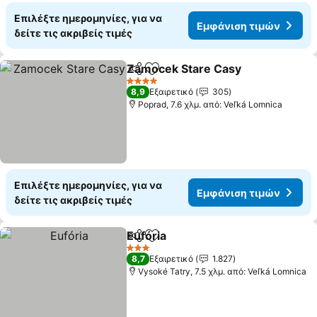
Επιλέξτε ημερομηνίες, για να
Εμφάνιση τιμών
δείτε τις ακριβείς τιμές
Zamocek Stare Casy
Κοινοποίηση
Προσθήκη στα αγαπημένα
4 Αστέρια
8,9
Εξαιρετικό
305
Poprad, 7.6 χλμ. από: Veľká Lomnica
Επιλέξτε ημερομηνίες, για να
Εμφάνιση τιμών
δείτε τις ακριβείς τιμές
Eufória
Κοινοποίηση
Προσθήκη στα αγαπημένα
3 Αστέρια
8,7
Εξαιρετικό
1.827
Vysoké Tatry, 7.5 χλμ. από: Veľká Lomnica