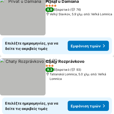
Privat u Damiana
Κοινοποίηση
Προσθήκη στα αγαπημένα
4 Αστέρια
8,9
Εξαιρετικό
76
Veľký Slavkov, 5.9 χλμ. από: Veľká Lomnica
Επιλέξτε ημερομηνίες, για να
Εμφάνιση τιμών
δείτε τις ακριβείς τιμές
Chaty Rozprávkovo
Κοινοποίηση
Προσθήκη στα αγαπημένα
3 Αστέρια
9,3
Εξαιρετικό
93
Tatranská Lomnica, 5.0 χλμ. από: Veľká
Lomnica
Επιλέξτε ημερομηνίες, για να
Εμφάνιση τιμών
δείτε τις ακριβείς τιμές