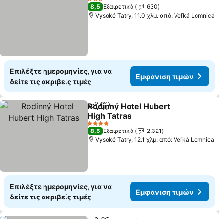
3 Αστέρια
8,5
Εξαιρετικό
630
Vysoké Tatry, 11.0 χλμ. από: Veľká Lomnica
Επιλέξτε ημερομηνίες, για να
Εμφάνιση τιμών
δείτε τις ακριβείς τιμές
Rodinný Hotel Hubert
Κοινοποίηση
Προσθήκη στα αγαπημένα
High Tatras
4 Αστέρια
8,5
Εξαιρετικό
2.321
Vysoké Tatry, 12.1 χλμ. από: Veľká Lomnica
Επιλέξτε ημερομηνίες, για να
Εμφάνιση τιμών
δείτε τις ακριβείς τιμές