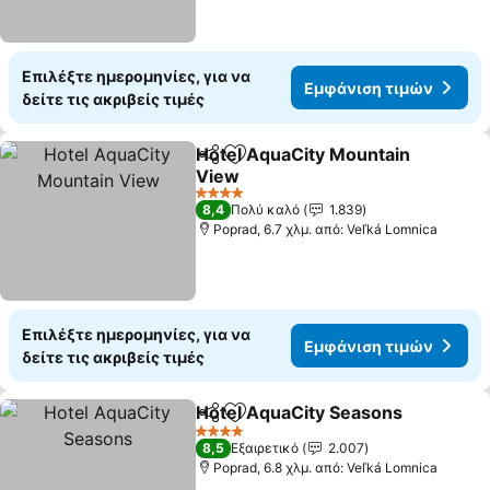
Επιλέξτε ημερομηνίες, για να
Εμφάνιση τιμών
δείτε τις ακριβείς τιμές
Hotel AquaCity Mountain
Κοινοποίηση
Προσθήκη στα αγαπημένα
View
4 Αστέρια
8,4
Πολύ καλό
1.839
Poprad, 6.7 χλμ. από: Veľká Lomnica
Επιλέξτε ημερομηνίες, για να
Εμφάνιση τιμών
δείτε τις ακριβείς τιμές
Hotel AquaCity Seasons
Κοινοποίηση
Προσθήκη στα αγαπημένα
4 Αστέρια
8,5
Εξαιρετικό
2.007
Poprad, 6.8 χλμ. από: Veľká Lomnica