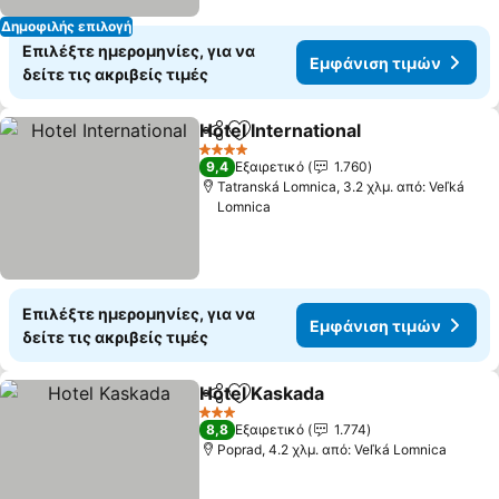
Δημοφιλής επιλογή
Επιλέξτε ημερομηνίες, για να
Εμφάνιση τιμών
δείτε τις ακριβείς τιμές
Hotel International
Κοινοποίηση
Προσθήκη στα αγαπημένα
4 Αστέρια
9,4
Εξαιρετικό
1.760
Tatranská Lomnica, 3.2 χλμ. από: Veľká
Lomnica
Επιλέξτε ημερομηνίες, για να
Εμφάνιση τιμών
δείτε τις ακριβείς τιμές
Hotel Kaskada
Κοινοποίηση
Προσθήκη στα αγαπημένα
3 Αστέρια
8,8
Εξαιρετικό
1.774
Poprad, 4.2 χλμ. από: Veľká Lomnica