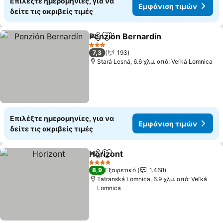
Επιλέξτε ημερομηνίες, για να
Εμφάνιση τιμών
δείτε τις ακριβείς τιμές
Penzión Bernardín
Κοινοποίηση
Προσθήκη στα αγαπημένα
3 Αστέρια
7,3
193
Stará Lesná, 6.6 χλμ. από: Veľká Lomnica
Επιλέξτε ημερομηνίες, για να
Εμφάνιση τιμών
δείτε τις ακριβείς τιμές
Horizont
Κοινοποίηση
Προσθήκη στα αγαπημένα
4 Αστέρια
8,9
Εξαιρετικό
1.468
Tatranská Lomnica, 6.9 χλμ. από: Veľká
Lomnica