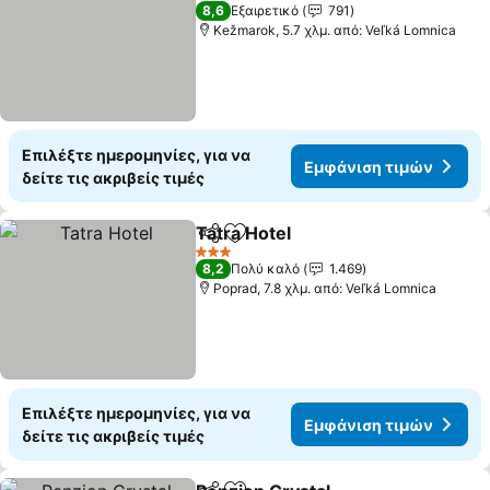
3 Αστέρια
8,6
Εξαιρετικό
791
Kežmarok, 5.7 χλμ. από: Veľká Lomnica
Επιλέξτε ημερομηνίες, για να
Εμφάνιση τιμών
δείτε τις ακριβείς τιμές
Tatra Hotel
Κοινοποίηση
Προσθήκη στα αγαπημένα
3 Αστέρια
8,2
Πολύ καλό
1.469
Poprad, 7.8 χλμ. από: Veľká Lomnica
Επιλέξτε ημερομηνίες, για να
Εμφάνιση τιμών
δείτε τις ακριβείς τιμές