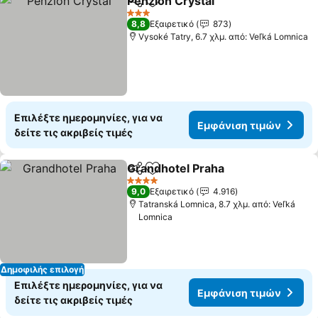
Penzion Crystal
Κοινοποίηση
Προσθήκη στα αγαπημένα
3 Αστέρια
8,8
Εξαιρετικό
873
Vysoké Tatry, 6.7 χλμ. από: Veľká Lomnica
Επιλέξτε ημερομηνίες, για να
Εμφάνιση τιμών
δείτε τις ακριβείς τιμές
Grandhotel Praha
Κοινοποίηση
Προσθήκη στα αγαπημένα
4 Αστέρια
9,0
Εξαιρετικό
4.916
Tatranská Lomnica, 8.7 χλμ. από: Veľká
Lomnica
Δημοφιλής επιλογή
Επιλέξτε ημερομηνίες, για να
Εμφάνιση τιμών
δείτε τις ακριβείς τιμές