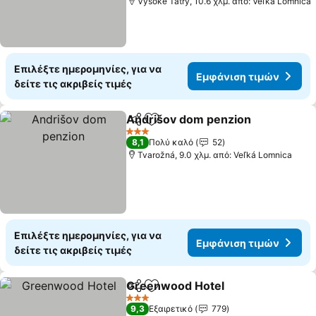
Vysoké Tatry, 10.6 χλμ. από: Veľká Lomnica
Επιλέξτε ημερομηνίες, για να
Εμφάνιση τιμών
δείτε τις ακριβείς τιμές
Andrišov dom penzion
Κοινοποίηση
Προσθήκη στα αγαπημένα
3 Αστέρια
8,1
Πολύ καλό
52
Tvarožná, 9.0 χλμ. από: Veľká Lomnica
Επιλέξτε ημερομηνίες, για να
Εμφάνιση τιμών
δείτε τις ακριβείς τιμές
Greenwood Hotel
Κοινοποίηση
Προσθήκη στα αγαπημένα
3 Αστέρια
9,3
Εξαιρετικό
779