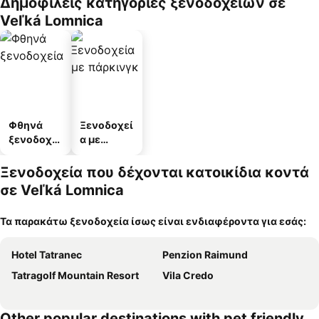
Δημοφιλείς κατηγορίες ξενοδοχείων σε
Veľká Lomnica
Φθηνά
Ξενοδοχεί
ξενοδοχεί
α με
α
πάρκινγκ
Ξενοδοχεία που δέχονται κατοικίδια κοντά
σε Veľká Lomnica
Τα παρακάτω ξενοδοχεία ίσως είναι ενδιαφέροντα για εσάς:
Hotel Tatranec
Penzion Raimund
Tatragolf Mountain Resort
Vila Credo
Other popular destinations with pet friendly