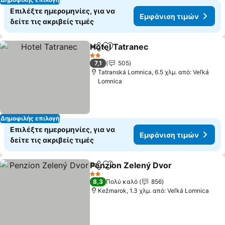
Επιλέξτε ημερομηνίες, για να
Εμφάνιση τιμών
δείτε τις ακριβείς τιμές
Hotel Tatranec
Κοινοποίηση
Προσθήκη στα αγαπημένα
2 Αστέρια
7,1
505
Tatranská Lomnica, 6.5 χλμ. από: Veľká
Lomnica
Δημοφιλής επιλογή
Επιλέξτε ημερομηνίες, για να
Εμφάνιση τιμών
δείτε τις ακριβείς τιμές
Penzion Zelený Dvor
Κοινοποίηση
Προσθήκη στα αγαπημένα
2 Αστέρια
8,3
Πολύ καλό
856
Kežmarok, 1.3 χλμ. από: Veľká Lomnica