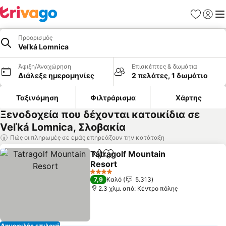
Αγαπημέν
Σύνδε
Με
Προορισμός
Veľká Lomnica
Άφιξη/Αναχώρηση
Επισκέπτες & δωμάτια
Διάλεξε ημερομηνίες
2 πελάτες, 1 δωμάτιο
Ταξινόμηση
Φιλτράρισμα
Χάρτης
Ξενοδοχεία που δέχονται κατοικίδια σε
Veľká Lomnica, Σλοβακία
Πώς οι πληρωμές σε εμάς επηρεάζουν την κατάταξη
Tatragolf Mountain
Κοινοποίηση
Προσθήκη στα αγαπημένα
Resort
4 Αστέρια
7,9
Καλό
5.313
2.3 χλμ. από: Κέντρο πόλης
Δημοφιλής επιλογή