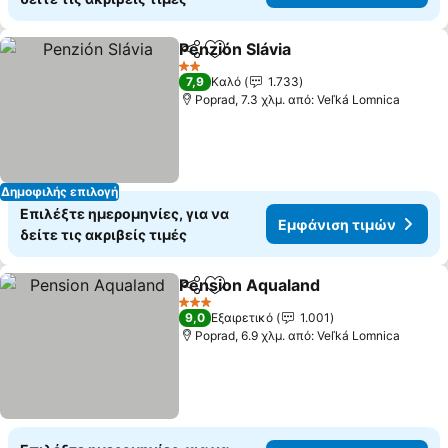
Penzión Slávia
Κοινοποίηση
Προσθήκη στα αγαπημένα
2 Αστέρια
7,9
Καλό
1.733
Poprad, 7.3 χλμ. από: Veľká Lomnica
Δημοφιλής επιλογή
Επιλέξτε ημερομηνίες, για να
Εμφάνιση τιμών
δείτε τις ακριβείς τιμές
Pension Aqualand
Κοινοποίηση
Προσθήκη στα αγαπημένα
3 Αστέρια
9,0
Εξαιρετικό
1.001
Poprad, 6.9 χλμ. από: Veľká Lomnica