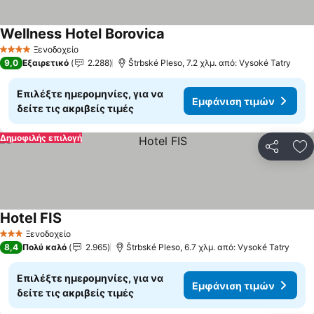
Wellness Hotel Borovica
Εμφάνιση τιμών
Ξενοδοχείο
4 Αστέρια
9,0
Εξαιρετικό
2.288
Štrbské Pleso, 7.2 χλμ. από: Vysoké Tatry
Επιλέξτε ημερομηνίες, για να
Εμφάνιση τιμών
δείτε τις ακριβείς τιμές
Δημοφιλής επιλογή
Κοινοποί
Πρ
Hotel FIS
Εμφάνιση τιμών
Ξενοδοχείο
3 Αστέρια
8,4
Πολύ καλό
2.965
Štrbské Pleso, 6.7 χλμ. από: Vysoké Tatry
Επιλέξτε ημερομηνίες, για να
Εμφάνιση τιμών
δείτε τις ακριβείς τιμές