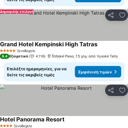
Δημοφιλής επιλογή
Κοινοποί
Πρ
Grand Hotel Kempinski High Tatras
Εμφάνιση τιμ
Ξενοδοχείο
5 Αστέρια
9,4
Εξαιρετικό
4.116
Štrbské Pleso, 7.5 χλμ. από: Vysoké Tatry
Επιλέξτε ημερομηνίες, για να
Εμφάνιση τιμών
δείτε τις ακριβείς τιμές
Κοινοποί
Πρ
Hotel Panorama Resort
Εμφάνιση τιμών
Ξενοδοχείο
4 Αστέρια