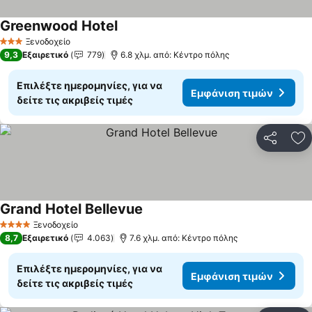
Greenwood Hotel
Εμφάνιση τιμών
Ξενοδοχείο
3 Αστέρια
9,3
Εξαιρετικό
779
6.8 χλμ. από: Κέντρο πόλης
Επιλέξτε ημερομηνίες, για να
Εμφάνιση τιμών
δείτε τις ακριβείς τιμές
Κοινοποί
Πρ
Grand Hotel Bellevue
Εμφάνιση τιμών
Ξενοδοχείο
4 Αστέρια
8,7
Εξαιρετικό
4.063
7.6 χλμ. από: Κέντρο πόλης
Επιλέξτε ημερομηνίες, για να
Εμφάνιση τιμών
δείτε τις ακριβείς τιμές