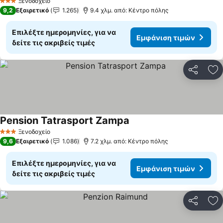
Ξενοδοχείο
3 Αστέρια
9,2
Εξαιρετικό
1.265
9.4 χλμ. από: Κέντρο πόλης
Επιλέξτε ημερομηνίες, για να
Εμφάνιση τιμών
δείτε τις ακριβείς τιμές
Κοινοποί
Πρ
Pension Tatrasport Zampa
Εμφάνιση τιμών
Ξενοδοχείο
3 Αστέρια
9,6
Εξαιρετικό
1.086
7.2 χλμ. από: Κέντρο πόλης
Επιλέξτε ημερομηνίες, για να
Εμφάνιση τιμών
δείτε τις ακριβείς τιμές
Κοινοποί
Πρ