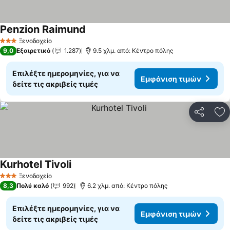
Penzion Raimund
Εμφάνιση τιμών
Ξενοδοχείο
3 Αστέρια
9,0
Εξαιρετικό
1.287
9.5 χλμ. από: Κέντρο πόλης
Επιλέξτε ημερομηνίες, για να
Εμφάνιση τιμών
δείτε τις ακριβείς τιμές
Κοινοποί
Πρ
Kurhotel Tivoli
Εμφάνιση τιμών
Ξενοδοχείο
3 Αστέρια
8,3
Πολύ καλό
992
6.2 χλμ. από: Κέντρο πόλης
Επιλέξτε ημερομηνίες, για να
Εμφάνιση τιμών
δείτε τις ακριβείς τιμές