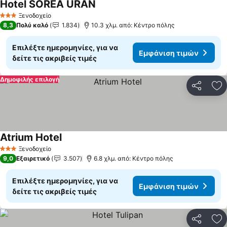
Hotel SOREA URÁN
Εμφάνιση τιμών
Ξενοδοχείο
3 Αστέρια
8,3
Πολύ καλό
1.834
10.3 χλμ. από: Κέντρο πόλης
Επιλέξτε ημερομηνίες, για να
Εμφάνιση τιμών
δείτε τις ακριβείς τιμές
Δημοφιλής επιλογή
Κοινοποί
Πρ
Atrium Hotel
Εμφάνιση τιμών
Ξενοδοχείο
3 Αστέρια
9,0
Εξαιρετικό
3.507
6.8 χλμ. από: Κέντρο πόλης
Επιλέξτε ημερομηνίες, για να
Εμφάνιση τιμών
δείτε τις ακριβείς τιμές
Κοινοποί
Πρ