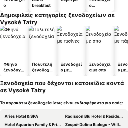
ο
breakfast
ο
διαμερισμ
Δημοφιλείς κατηγορίες ξενοδοχείων σε
άτων
Vysoké Tatry
Φθηνά
Πολυτελή
Ξενοδοχεί
Ξενοδοχεί
Ξενο
ξενοδοχεί
ξενοδοχεί
α με
α με σπα
α με
α
α
πισίνες
πάρκ
Ξενοδοχεία που δέχονται κατοικίδια κοντά
σε Vysoké Tatry
Τα παρακάτω ξενοδοχεία ίσως είναι ενδιαφέροντα για εσάς:
Aries Hotel & SPA
Radisson Blu Hotel & Residences Zakopane
Hotel Aquarion Family & Friends - Destigo Hotels
Zespół Dolina Białego - Willa Pan Tadeusz