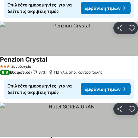
Επιλέξτε ημερομηνίες, για να
Εμφάνιση τιμών
δείτε τις ακριβείς τιμές
Κοινοποί
Πρ
Penzion Crystal
Εμφάνιση τιμών
Ξενοδοχείο
3 Αστέρια
8,8
Εξαιρετικό
873
11.1 χλμ. από: Κέντρο πόλης
Επιλέξτε ημερομηνίες, για να
Εμφάνιση τιμών
δείτε τις ακριβείς τιμές
Κοινοποί
Πρ