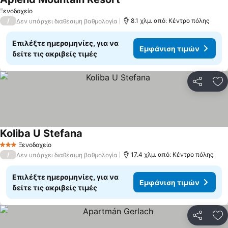
Εμφάνιση τιμών
Ξενοδοχείο
/
8.1 χλμ. από: Κέντρο πόλης
Δεν υπάρχει διαθέσιμη βαθμολογία
Επιλέξτε ημερομηνίες, για να
Εμφάνιση τιμών
δείτε τις ακριβείς τιμές
Κοινοποί
Πρ
Koliba U Stefana
Εμφάνιση τιμών
Ξενοδοχείο
3 Αστέρια
/
17.4 χλμ. από: Κέντρο πόλης
Δεν υπάρχει διαθέσιμη βαθμολογία
Επιλέξτε ημερομηνίες, για να
Εμφάνιση τιμών
δείτε τις ακριβείς τιμές
Κοινοποί
Πρ