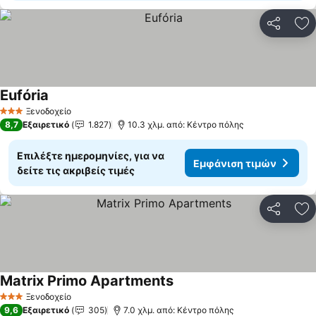
Κοινοποί
Πρ
Eufória
Εμφάνιση τιμών
Ξενοδοχείο
3 Αστέρια
8,7
Εξαιρετικό
1.827
10.3 χλμ. από: Κέντρο πόλης
Επιλέξτε ημερομηνίες, για να
Εμφάνιση τιμών
δείτε τις ακριβείς τιμές
Κοινοποί
Πρ
Matrix Primo Apartments
Εμφάνιση τιμών
Ξενοδοχείο
3 Αστέρια
9,6
Εξαιρετικό
305
7.0 χλμ. από: Κέντρο πόλης