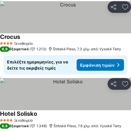
Κοινοποί
Πρ
Crocus
Εμφάνιση τιμών
Ξενοδοχείο
4 Αστέρια
8,9
Εξαιρετικό
1.213
Štrbské Pleso, 7.3 χλμ. από: Vysoké Tatry
Επιλέξτε ημερομηνίες, για να
Εμφάνιση τιμών
δείτε τις ακριβείς τιμές
Κοινοποί
Πρ
Hotel Solisko
Εμφάνιση τιμών
Ξενοδοχείο
4 Αστέρια
8,8
Εξαιρετικό
1.348
Štrbské Pleso, 7.6 χλμ. από: Vysoké Tatry