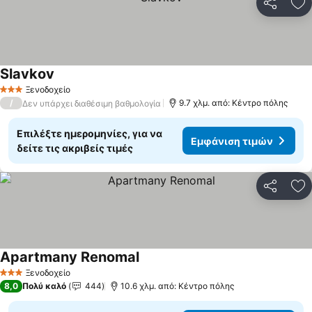
Κοινοποί
Πρ
Slavkov
Εμφάνιση τιμών
Ξενοδοχείο
3 Αστέρια
/
9.7 χλμ. από: Κέντρο πόλης
Δεν υπάρχει διαθέσιμη βαθμολογία
Επιλέξτε ημερομηνίες, για να
Εμφάνιση τιμών
δείτε τις ακριβείς τιμές
Κοινοποί
Πρ
Apartmany Renomal
Εμφάνιση τιμών
Ξενοδοχείο
3 Αστέρια
8,0
Πολύ καλό
444
10.6 χλμ. από: Κέντρο πόλης