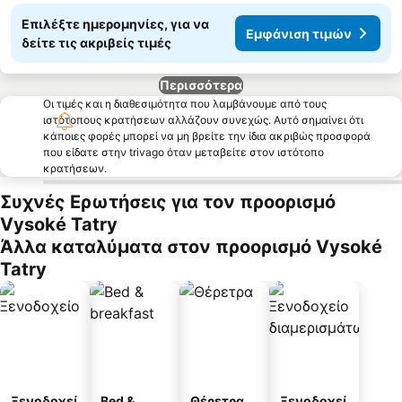
Επιλέξτε ημερομηνίες, για να
Εμφάνιση τιμών
δείτε τις ακριβείς τιμές
Περισσότερα
Οι τιμές και η διαθεσιμότητα που λαμβάνουμε από τους
ιστότοπους κρατήσεων αλλάζουν συνεχώς. Αυτό σημαίνει ότι
κάποιες φορές μπορεί να μη βρείτε την ίδια ακριβώς προσφορά
που είδατε στην trivago όταν μεταβείτε στον ιστότοπο
κρατήσεων.
Συχνές Ερωτήσεις για τον προορισμό
Vysoké Tatry
Άλλα καταλύματα στον προορισμό Vysoké
Tatry
Ξενοδοχεί
Bed &
Θέρετρα
Ξενοδοχεί