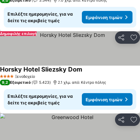
9,0
Εξαιρετικό
3.544
7.0 χλμ. από: Κέντρο πόλης
Επιλέξτε ημερομηνίες, για να
Εμφάνιση τιμών
δείτε τις ακριβείς τιμές
Δημοφιλής επιλογή
Κοινοποί
Πρ
Horsky Hotel Sliezsky Dom
Εμφάνιση τιμών
Ξενοδοχείο
4 Αστέρια
9,2
Εξαιρετικό
5.423
2.1 χλμ. από: Κέντρο πόλης
Επιλέξτε ημερομηνίες, για να
Εμφάνιση τιμών
δείτε τις ακριβείς τιμές
Κοινοποί
Πρ