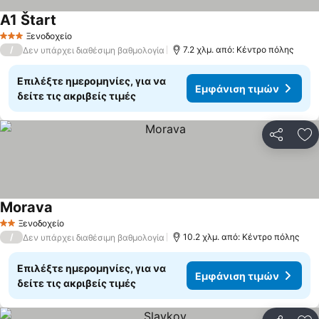
A1 Štart
Εμφάνιση τιμών
Ξενοδοχείο
3 Αστέρια
/
7.2 χλμ. από: Κέντρο πόλης
Δεν υπάρχει διαθέσιμη βαθμολογία
Επιλέξτε ημερομηνίες, για να
Εμφάνιση τιμών
δείτε τις ακριβείς τιμές
Κοινοποί
Πρ
Morava
Εμφάνιση τιμών
Ξενοδοχείο
2 Αστέρια
/
10.2 χλμ. από: Κέντρο πόλης
Δεν υπάρχει διαθέσιμη βαθμολογία
Επιλέξτε ημερομηνίες, για να
Εμφάνιση τιμών
δείτε τις ακριβείς τιμές