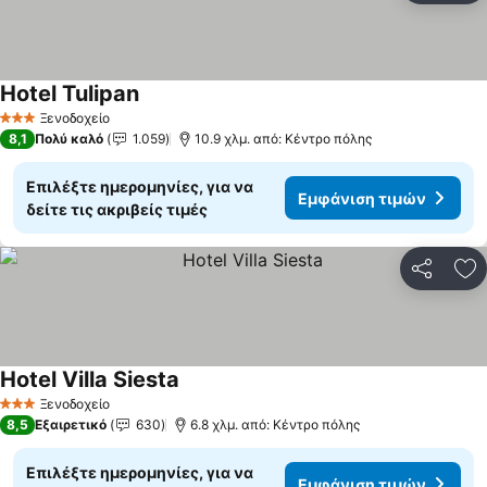
Hotel Tulipan
Εμφάνιση τιμών
Ξενοδοχείο
3 Αστέρια
8,1
Πολύ καλό
1.059
10.9 χλμ. από: Κέντρο πόλης
Επιλέξτε ημερομηνίες, για να
Εμφάνιση τιμών
δείτε τις ακριβείς τιμές
Κοινοποί
Πρ
Hotel Villa Siesta
Εμφάνιση τιμών
Ξενοδοχείο
3 Αστέρια
8,5
Εξαιρετικό
630
6.8 χλμ. από: Κέντρο πόλης
Επιλέξτε ημερομηνίες, για να
Εμφάνιση τιμών