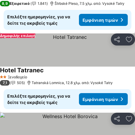
8,9
Εξαιρετικό
1.841
Štrbské Pleso, 7.5 χλμ. από: Vysoké Tatry
Επιλέξτε ημερομηνίες, για να
Εμφάνιση τιμών
δείτε τις ακριβείς τιμές
Δημοφιλής επιλογή
Κοινοποί
Πρ
Hotel Tatranec
Εμφάνιση τιμών
Ξενοδοχείο
2 Αστέρια
7,1
505
Tatranská Lomnica, 12.8 χλμ. από: Vysoké Tatry
Επιλέξτε ημερομηνίες, για να
Εμφάνιση τιμών
δείτε τις ακριβείς τιμές
Κοινοποί
Πρ