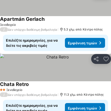
Apartmán Gerlach
Εμφάνιση τιμών
Ξενοδοχείο
/
5.3 χλμ. από: Κέντρο πόλης
Δεν υπάρχει διαθέσιμη βαθμολογία
Επιλέξτε ημερομηνίες, για να
Εμφάνιση τιμών
δείτε τις ακριβείς τιμές
Κοινοποί
Πρ
Chata Retro
Εμφάνιση τιμών
Ξενοδοχείο
2 Αστέρια
/
11.3 χλμ. από: Κέντρο πόλης
Δεν υπάρχει διαθέσιμη βαθμολογία
Επιλέξτε ημερομηνίες, για να
Εμφάνιση τιμών
δείτε τις ακριβείς τιμές