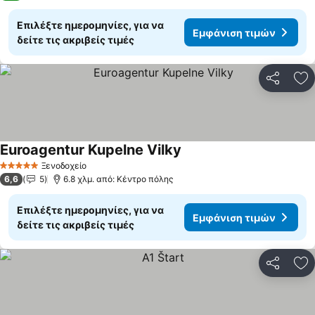
Επιλέξτε ημερομηνίες, για να
Εμφάνιση τιμών
δείτε τις ακριβείς τιμές
Κοινοποί
Πρ
Euroagentur Kupelne Vilky
Εμφάνιση τιμών
Ξενοδοχείο
5 Αστέρια
6,6
5
6.8 χλμ. από: Κέντρο πόλης
Επιλέξτε ημερομηνίες, για να
Εμφάνιση τιμών
δείτε τις ακριβείς τιμές
Κοινοποί
Πρ