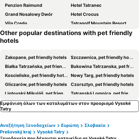
Penzion Raimund
Hotel Tatranec
Grand Nosalowy Dwór
Hotel Crocus
Vila Credo
Tatragolf Mountain Resort
Other popular destinations with pet friendly
Pensjonat u Ani
Hotel Tatra
hotels
Hotel BUKOVINA
Hotel Boruta
Hotel Patria
Rysy
Zakopane, pet friendly hotels
Szczawnica, pet friendly hotels
Bachleda Residence Zakopane
Resort Kasprowy Wierch
Białka Tatrzańska, pet friendly hotels
Bukowina Tatrzanska, pet friendly hotels
Dom Wczasowy Jasny Palac
Tatrytop Kaszelewski
Koscielisko, pet friendly hotels
Nowy Targ, pet friendly hotels
Gliczarów, pet friendly hotels
Czorsztyn, pet friendly hotels
Liptovský Mikuláš, pet friendly hotels
Tatranská Lomnica, pet friendly hotels
Poronin, pet friendly hotels
Štrbské Pleso, pet friendly hotels
Εμφάνιση όλων των καταλυμάτων στον προορισμό Vysoké
Tatry
Poprad, pet friendly hotels
Bialy Dunajec, pet friendly hotels
Kroscienko nad Dunajcem, pet friendly hotels
Demänovská Dolina, pet friendly hotels
Αναζήτηση Ξενοδοχείων
Ευρώπη
Σλοβακία
Veľká Lomnica, pet friendly hotels
Niedzica, pet friendly hotels
Prešovský kraj
Vysoké Tatry
Ždiar, pet friendly hotels
Červený Kláštor, pet friendly hotels
Ξενοδοχεία που δέχονται κατοικίδια σε Vysoké Tatry