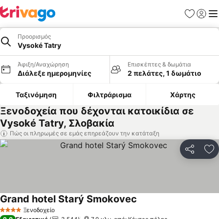
Αγαπημέν
Σύνδε
Με
Προορισμός
Vysoké Tatry
Άφιξη/Αναχώρηση
Επισκέπτες & δωμάτια
Διάλεξε ημερομηνίες
2 πελάτες, 1 δωμάτιο
Ταξινόμηση
Φιλτράρισμα
Χάρτης
Ξενοδοχεία που δέχονται κατοικίδια σε
Vysoké Tatry, Σλοβακία
Πώς οι πληρωμές σε εμάς επηρεάζουν την κατάταξη
Κοινοποί
Πρ
Grand hotel Starý Smokovec
Εμφάνιση τιμών
Ξενοδοχείο
4 Αστέρια