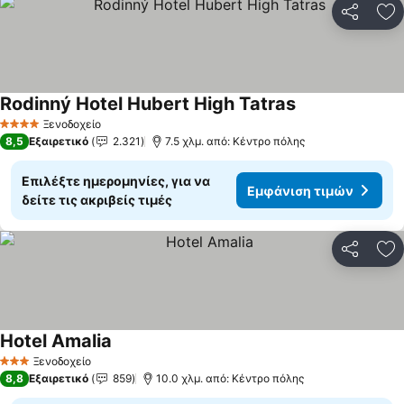
Κοινοποί
Πρ
Rodinný Hotel Hubert High Tatras
Εμφάνιση τιμώ
Ξενοδοχείο
4 Αστέρια
8,5
Εξαιρετικό
2.321
7.5 χλμ. από: Κέντρο πόλης
Επιλέξτε ημερομηνίες, για να
Εμφάνιση τιμών
δείτε τις ακριβείς τιμές
Κοινοποί
Πρ
Hotel Amalia
Εμφάνιση τιμών
Ξενοδοχείο
3 Αστέρια
8,8
Εξαιρετικό
859
10.0 χλμ. από: Κέντρο πόλης