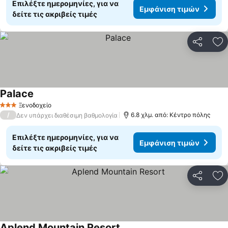
Επιλέξτε ημερομηνίες, για να
Εμφάνιση τιμών
δείτε τις ακριβείς τιμές
Κοινοποί
Πρ
Palace
Εμφάνιση τιμών
Ξενοδοχείο
3 Αστέρια
/
6.8 χλμ. από: Κέντρο πόλης
Δεν υπάρχει διαθέσιμη βαθμολογία
Επιλέξτε ημερομηνίες, για να
Εμφάνιση τιμών
δείτε τις ακριβείς τιμές
Κοινοποί
Πρ
Aplend Mountain Resort