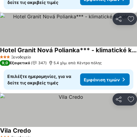
δείτε τις ακριβείς τιμές
Κοινοποί
Πρ
Hotel Granit Nová Polianka*** - klimatické kúpele
Εμφάνιση τιμών
Ξενοδοχείο
3 Αστέρια
9,0
Εξαιρετικό
347
5.4 χλμ. από: Κέντρο πόλης
Επιλέξτε ημερομηνίες, για να
Εμφάνιση τιμών
δείτε τις ακριβείς τιμές
Κοινοποί
Πρ
Vila Credo
Εμφάνιση τιμών