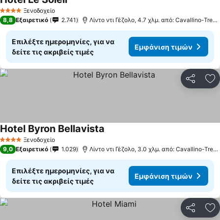
Εμφάνιση τιμών
Ξενοδοχείο
4 Αστέρια
8,8
Εξαιρετικό
2.741
Λίντο ντι Γέζολο, 4.7 χλμ. από: Cavallino-Trepor
Επιλέξτε ημερομηνίες, για να
Εμφάνιση τιμών
δείτε τις ακριβείς τιμές
Κοινοποί
Πρ
Hotel Byron Bellavista
Εμφάνιση τιμών
Ξενοδοχείο
4 Αστέρια
9,0
Εξαιρετικό
1.029
Λίντο ντι Γέζολο, 3.0 χλμ. από: Cavallino-Trepo
Επιλέξτε ημερομηνίες, για να
Εμφάνιση τιμών
δείτε τις ακριβείς τιμές
Κοινοποί
Πρ