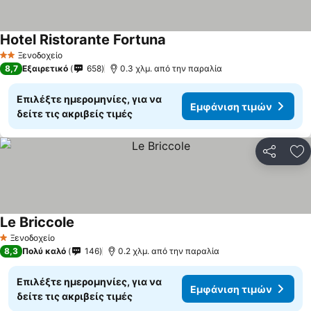
Hotel Ristorante Fortuna
Εμφάνιση τιμών
Ξενοδοχείο
2 Αστέρια
8,7
Εξαιρετικό
658
0.3 χλμ. από την παραλία
Επιλέξτε ημερομηνίες, για να
Εμφάνιση τιμών
δείτε τις ακριβείς τιμές
Κοινοποί
Πρ
Le Briccole
Εμφάνιση τιμών
Ξενοδοχείο
1 Αστέρια
8,3
Πολύ καλό
146
0.2 χλμ. από την παραλία
Επιλέξτε ημερομηνίες, για να
Εμφάνιση τιμών
δείτε τις ακριβείς τιμές