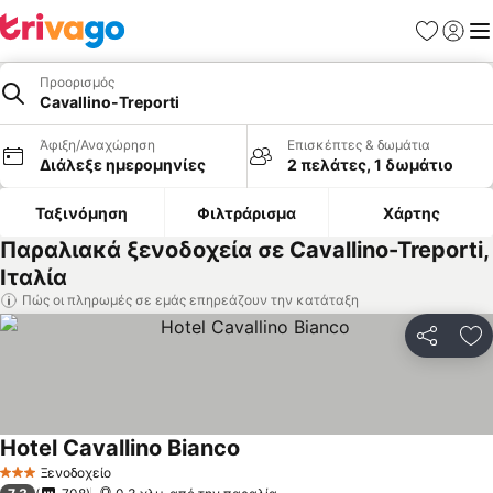
Αγαπημέν
Σύνδε
Με
Προορισμός
Cavallino-Treporti
Άφιξη/Αναχώρηση
Επισκέπτες & δωμάτια
Διάλεξε ημερομηνίες
2 πελάτες, 1 δωμάτιο
Ταξινόμηση
Φιλτράρισμα
Χάρτης
Παραλιακά ξενοδοχεία σε Cavallino-Treporti,
Ιταλία
Πώς οι πληρωμές σε εμάς επηρεάζουν την κατάταξη
Κοινοποί
Πρ
Hotel Cavallino Bianco
Εμφάνιση τιμών
Ξενοδοχείο
3 Αστέρια