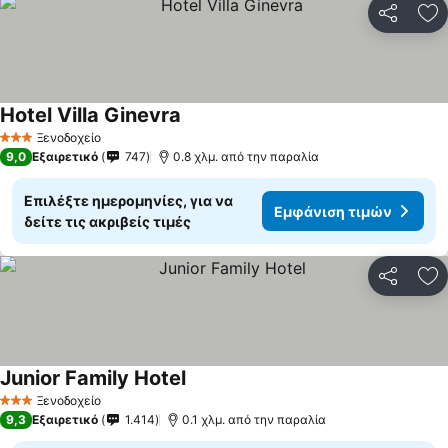
Κοινοποί
Πρ
Hotel Villa Ginevra
Εμφάνιση τιμών
Ξενοδοχείο
3 Αστέρια
9,0
Εξαιρετικό
747
0.8 χλμ. από την παραλία
Επιλέξτε ημερομηνίες, για να
Εμφάνιση τιμών
δείτε τις ακριβείς τιμές
Κοινοποί
Πρ
Junior Family Hotel
Εμφάνιση τιμών
Ξενοδοχείο
3 Αστέρια
9,3
Εξαιρετικό
1.414
0.1 χλμ. από την παραλία