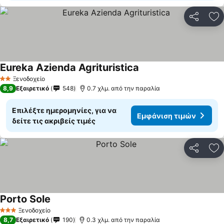
Κοινοποί
Πρ
Eureka Azienda Agrituristica
Εμφάνιση τιμών
Ξενοδοχείο
2 Αστέρια
8,9
Εξαιρετικό
548
0.7 χλμ. από την παραλία
Επιλέξτε ημερομηνίες, για να
Εμφάνιση τιμών
δείτε τις ακριβείς τιμές
Κοινοποί
Πρ
Porto Sole
Εμφάνιση τιμών
Ξενοδοχείο
3 Αστέρια
8,7
Εξαιρετικό
190
0.3 χλμ. από την παραλία