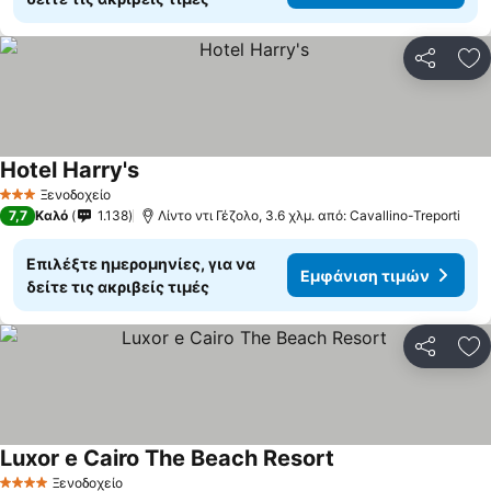
Κοινοποί
Πρ
Hotel Harry's
Εμφάνιση τιμών
Ξενοδοχείο
3 Αστέρια
7,7
Καλό
1.138
Λίντο ντι Γέζολο, 3.6 χλμ. από: Cavallino-Treporti
Επιλέξτε ημερομηνίες, για να
Εμφάνιση τιμών
δείτε τις ακριβείς τιμές
Κοινοποί
Πρ
Luxor e Cairo The Beach Resort
Εμφάνιση τιμών
Ξενοδοχείο
4 Αστέρια