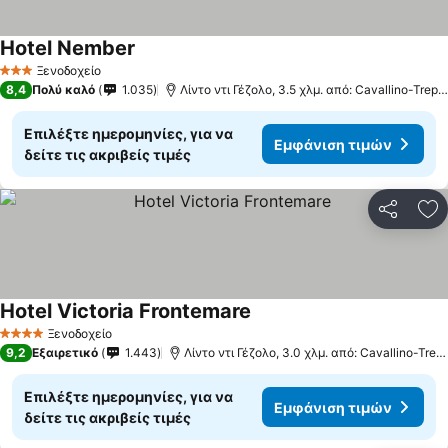
Hotel Nember
Εμφάνιση τιμών
Ξενοδοχείο
3 Αστέρια
8,4
Πολύ καλό
1.035
Λίντο ντι Γέζολο, 3.5 χλμ. από: Cavallino-Trepor
Επιλέξτε ημερομηνίες, για να
Εμφάνιση τιμών
δείτε τις ακριβείς τιμές
Κοινοποί
Πρ
Hotel Victoria Frontemare
Εμφάνιση τιμών
Ξενοδοχείο
4 Αστέρια
9,2
Εξαιρετικό
1.443
Λίντο ντι Γέζολο, 3.0 χλμ. από: Cavallino-Trepo
Επιλέξτε ημερομηνίες, για να
Εμφάνιση τιμών
δείτε τις ακριβείς τιμές