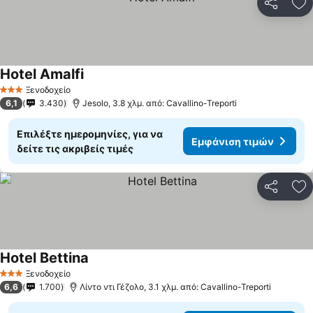
Κοινοποί
Πρ
Hotel Amalfi
Εμφάνιση τιμών
Ξενοδοχείο
3 Αστέρια
6,1
3.430
Jesolo, 3.8 χλμ. από: Cavallino-Treporti
Επιλέξτε ημερομηνίες, για να
Εμφάνιση τιμών
δείτε τις ακριβείς τιμές
Κοινοποί
Πρ
Hotel Bettina
Εμφάνιση τιμών
Ξενοδοχείο
3 Αστέρια
6,6
1.700
Λίντο ντι Γέζολο, 3.1 χλμ. από: Cavallino-Treporti