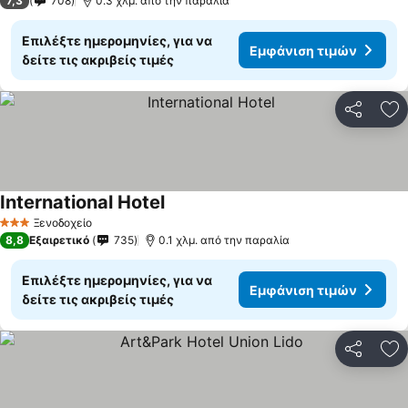
7,3
708
0.3 χλμ. από την παραλία
Επιλέξτε ημερομηνίες, για να
Εμφάνιση τιμών
δείτε τις ακριβείς τιμές
Κοινοποί
Πρ
International Hotel
Εμφάνιση τιμών
Ξενοδοχείο
3 Αστέρια
8,8
Εξαιρετικό
735
0.1 χλμ. από την παραλία
Επιλέξτε ημερομηνίες, για να
Εμφάνιση τιμών
δείτε τις ακριβείς τιμές
Κοινοποί
Πρ