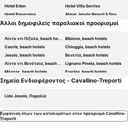
Hotel Eden
Hotel Villa Sorriso
Hotel Panorama
Almar Jesolo Resort & Spa
Άλλοι δημοφιλείς παραλιακοί προορισμοί
Russo Palace Hotel
Villa Albertina
Hotel Colombo
Hotel Villa Eugenia
Λίντο ντι Γέζολο, beach hotels
Bibione, beach hotels
Hotel Valdor
Hotel Adlon
Caorle, beach hotels
Chioggia, beach hotels
Hotel Villa Dina
Hotel Villa Pannonia
Jesolo, beach hotels
Βενετία, beach hotels
Hotel Rivamare
Hotel Savoia
Λίντο ντι Βενέτσια, beach hotels
Lignano Pineta, beach hotels
Hotel Azzorre & Antille
Hotel Brioni Mare
Μέστρε, beach hotels
Eraclea, beach hotels
Hotel Albatros 3 Stelle Superior
Hotel La Pergola di Venezia
Σημεία Ενδιαφέροντος - Cavallino-Treporti
San Michele al Tagliamento, beach hotels
Albarella, beach hotels
Biasutti
Hotel Cavallino Bianco
Eraclea Mare, beach hotels
Murano, beach hotels
Hotel Harry's
Ute Hotel
Lido Jesolo, Παραλία
Hotel Amalfi
Hotel Bristol
Hotel Verdi
Hotel Ginevra
Εμφάνιση όλων των καταλυμάτων στον προορισμό Cavallino-
Domino Suite Hotel
Hotel Le Soleil
Treporti
Hotel Da Bepi
Hotel Manila