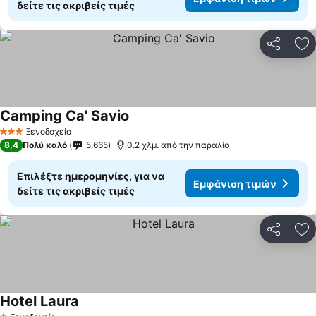
δείτε τις ακριβείς τιμές
Κοινοποί
Πρ
Camping Ca' Savio
Εμφάνιση τιμών
Ξενοδοχείο
3 Αστέρια
8,4
Πολύ καλό
5.665
0.2 χλμ. από την παραλία
Επιλέξτε ημερομηνίες, για να
Εμφάνιση τιμών
δείτε τις ακριβείς τιμές
Κοινοποί
Πρ
Hotel Laura
Εμφάνιση τιμών