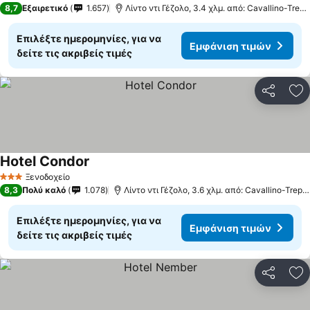
8,7
Εξαιρετικό
1.657
Λίντο ντι Γέζολο, 3.4 χλμ. από: Cavallino-Trepor
Επιλέξτε ημερομηνίες, για να
Εμφάνιση τιμών
δείτε τις ακριβείς τιμές
Κοινοποί
Πρ
Hotel Condor
Εμφάνιση τιμών
Ξενοδοχείο
3 Αστέρια
8,3
Πολύ καλό
1.078
Λίντο ντι Γέζολο, 3.6 χλμ. από: Cavallino-Trepor
Επιλέξτε ημερομηνίες, για να
Εμφάνιση τιμών
δείτε τις ακριβείς τιμές
Κοινοποί
Πρ