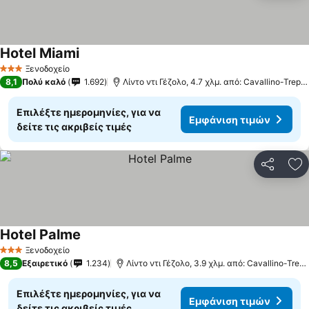
Hotel Miami
Εμφάνιση τιμών
Ξενοδοχείο
3 Αστέρια
8,1
Πολύ καλό
1.692
Λίντο ντι Γέζολο, 4.7 χλμ. από: Cavallino-Trepor
Επιλέξτε ημερομηνίες, για να
Εμφάνιση τιμών
δείτε τις ακριβείς τιμές
Κοινοποί
Πρ
Hotel Palme
Εμφάνιση τιμών
Ξενοδοχείο
3 Αστέρια
8,5
Εξαιρετικό
1.234
Λίντο ντι Γέζολο, 3.9 χλμ. από: Cavallino-Trepo
Επιλέξτε ημερομηνίες, για να
Εμφάνιση τιμών
δείτε τις ακριβείς τιμές