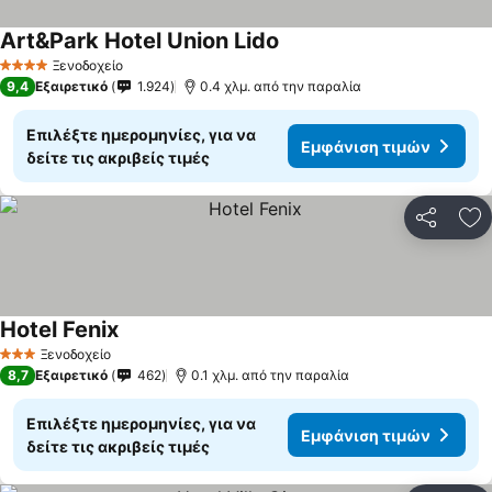
Art&Park Hotel Union Lido
Εμφάνιση τιμών
Ξενοδοχείο
4 Αστέρια
9,4
Εξαιρετικό
1.924
0.4 χλμ. από την παραλία
Επιλέξτε ημερομηνίες, για να
Εμφάνιση τιμών
δείτε τις ακριβείς τιμές
Κοινοποί
Πρ
Hotel Fenix
Εμφάνιση τιμών
Ξενοδοχείο
3 Αστέρια
8,7
Εξαιρετικό
462
0.1 χλμ. από την παραλία
Επιλέξτε ημερομηνίες, για να
Εμφάνιση τιμών
δείτε τις ακριβείς τιμές