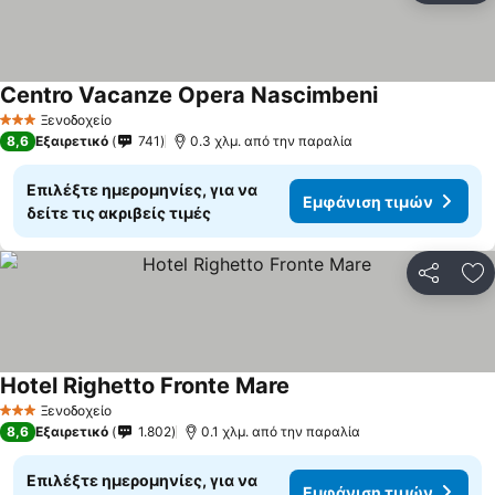
Centro Vacanze Opera Nascimbeni
Εμφάνιση τιμ
Ξενοδοχείο
3 Αστέρια
8,6
Εξαιρετικό
741
0.3 χλμ. από την παραλία
Επιλέξτε ημερομηνίες, για να
Εμφάνιση τιμών
δείτε τις ακριβείς τιμές
Κοινοποί
Πρ
Hotel Righetto Fronte Mare
Εμφάνιση τιμών
Ξενοδοχείο
3 Αστέρια
8,6
Εξαιρετικό
1.802
0.1 χλμ. από την παραλία
Επιλέξτε ημερομηνίες, για να
Εμφάνιση τιμών