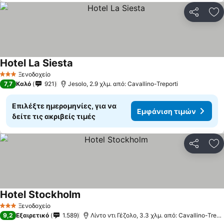
Κοινοποί
Πρ
Hotel La Siesta
Εμφάνιση τιμών
Ξενοδοχείο
3 Αστέρια
7,7
Καλό
921
Jesolo, 2.9 χλμ. από: Cavallino-Treporti
Επιλέξτε ημερομηνίες, για να
Εμφάνιση τιμών
δείτε τις ακριβείς τιμές
Κοινοποί
Πρ
Hotel Stockholm
Εμφάνιση τιμών
Ξενοδοχείο
3 Αστέρια
9,2
Εξαιρετικό
1.589
Λίντο ντι Γέζολο, 3.3 χλμ. από: Cavallino-Trepor