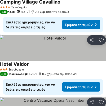
Camping Village Cavallino
Εμφάνιση τιμών
Ξενοδοχείο
4 Αστέρια
7,8
Καλό
4.612
0.2 χλμ. από την παραλία
Επιλέξτε ημερομηνίες, για να
Εμφάνιση τιμών
δείτε τις ακριβείς τιμές
Κοινοποί
Πρ
Hotel Valdor
Εμφάνιση τιμών
Ξενοδοχείο
3 Αστέρια
8,0
Πολύ καλό
1.797
0.7 χλμ. από την παραλία
Επιλέξτε ημερομηνίες, για να
Εμφάνιση τιμών
δείτε τις ακριβείς τιμές
Κοινοποί
Πρ