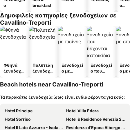
ο
breakfast
ο
διαμ
Δημοφιλείς κατηγορίες ξενοδοχείων σε
άτω
Cavallino-Treporti
Φθηνά
Πολυτελή
Ξενοδοχεί
Ξενοδοχεί
Ξενο
ξενοδοχεί
ξενοδοχεί
α με
α που
α με
α
α
πισίνες
δέχονται
κατοικίδι
Beach hotels near Cavallino-Treporti
α
Τα παρακάτω ξενοδοχεία ίσως είναι ενδιαφέροντα για εσάς:
Hotel Principe
Hotel Villa Edera
Hotel Sorriso
Hotel & Residence Venezia 2000
Hotel Il Lato Azzurro - Isola di Sant'Erasmo - NO VEHICLES ACCESS
Residenza d'Epoca Albergo Quattro Fontane