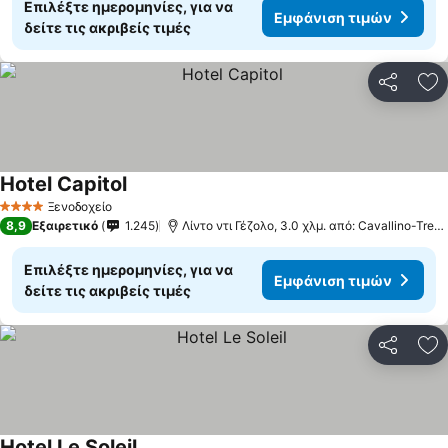
Επιλέξτε ημερομηνίες, για να
Εμφάνιση τιμών
δείτε τις ακριβείς τιμές
Κοινοποί
Πρ
Hotel Capitol
Εμφάνιση τιμών
Ξενοδοχείο
4 Αστέρια
8,9
Εξαιρετικό
1.245
Λίντο ντι Γέζολο, 3.0 χλμ. από: Cavallino-Trepo
Επιλέξτε ημερομηνίες, για να
Εμφάνιση τιμών
δείτε τις ακριβείς τιμές
Κοινοποί
Πρ
Hotel Le Soleil