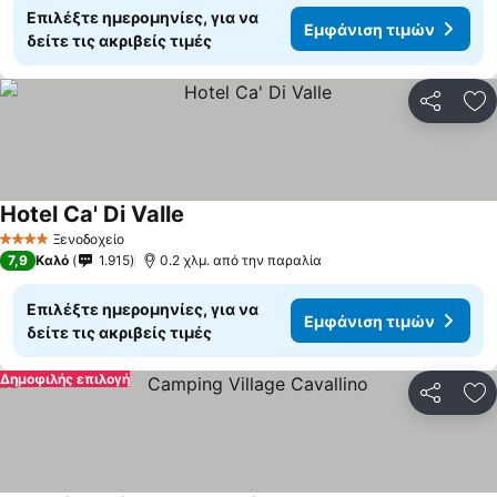
Επιλέξτε ημερομηνίες, για να
Εμφάνιση τιμών
δείτε τις ακριβείς τιμές
Κοινοποί
Πρ
Hotel Ca' Di Valle
Εμφάνιση τιμών
Ξενοδοχείο
4 Αστέρια
7,9
Καλό
1.915
0.2 χλμ. από την παραλία
Επιλέξτε ημερομηνίες, για να
Εμφάνιση τιμών
δείτε τις ακριβείς τιμές
Δημοφιλής επιλογή
Κοινοποί
Πρ