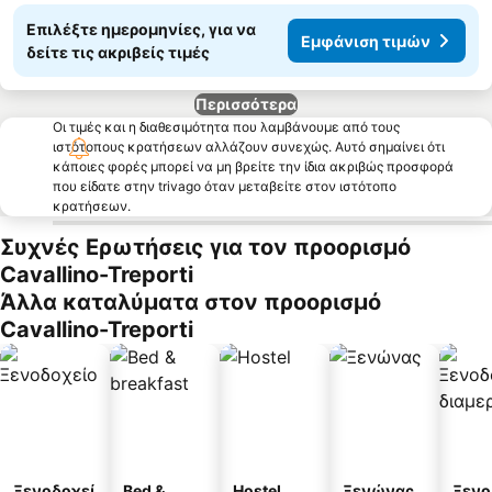
Επιλέξτε ημερομηνίες, για να
Εμφάνιση τιμών
δείτε τις ακριβείς τιμές
Περισσότερα
Οι τιμές και η διαθεσιμότητα που λαμβάνουμε από τους
ιστότοπους κρατήσεων αλλάζουν συνεχώς. Αυτό σημαίνει ότι
κάποιες φορές μπορεί να μη βρείτε την ίδια ακριβώς προσφορά
που είδατε στην trivago όταν μεταβείτε στον ιστότοπο
κρατήσεων.
Συχνές Ερωτήσεις για τον προορισμό
Cavallino-Treporti
Άλλα καταλύματα στον προορισμό
Cavallino-Treporti
Ξενοδοχεί
Bed &
Hostel
Ξενώνας
Ξενο