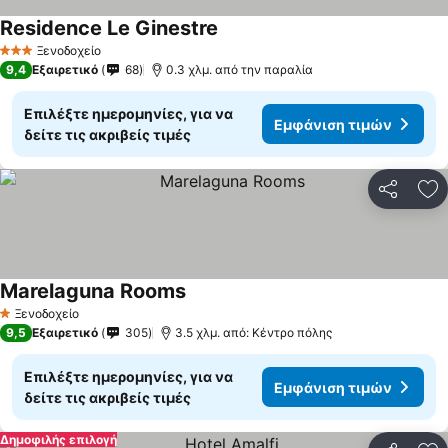
Residence Le Ginestre
Εμφάνιση τιμών
Ξενοδοχείο
3 Αστέρια
9,4
Εξαιρετικό
68
0.3 χλμ. από την παραλία
Επιλέξτε ημερομηνίες, για να
Εμφάνιση τιμών
δείτε τις ακριβείς τιμές
Κοινοποί
Πρ
Marelaguna Rooms
Εμφάνιση τιμών
Ξενοδοχείο
1 Αστέρια
9,5
Εξαιρετικό
305
3.5 χλμ. από: Κέντρο πόλης
Επιλέξτε ημερομηνίες, για να
Εμφάνιση τιμών
δείτε τις ακριβείς τιμές
Δημοφιλής επιλογή