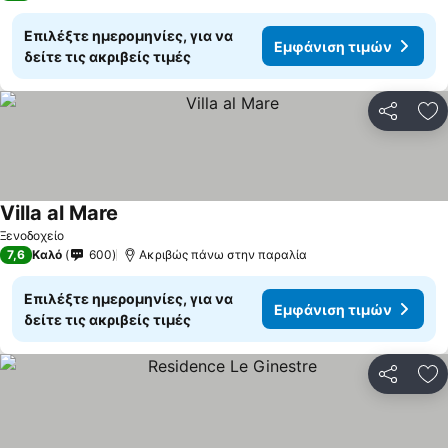
Επιλέξτε ημερομηνίες, για να
Εμφάνιση τιμών
δείτε τις ακριβείς τιμές
Κοινοποί
Πρ
Villa al Mare
Εμφάνιση τιμών
Ξενοδοχείο
7,6
Καλό
600
Ακριβώς πάνω στην παραλία
Επιλέξτε ημερομηνίες, για να
Εμφάνιση τιμών
δείτε τις ακριβείς τιμές
Κοινοποί
Πρ