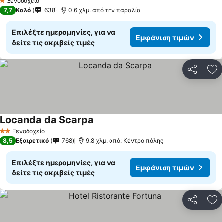
Ξενοδοχείο
1 Αστέρια
7,7
Καλό
638
0.6 χλμ. από την παραλία
Επιλέξτε ημερομηνίες, για να
Εμφάνιση τιμών
δείτε τις ακριβείς τιμές
Κοινοποί
Πρ
Locanda da Scarpa
Εμφάνιση τιμών
Ξενοδοχείο
2 Αστέρια
8,5
Εξαιρετικό
768
9.8 χλμ. από: Κέντρο πόλης
Επιλέξτε ημερομηνίες, για να
Εμφάνιση τιμών
δείτε τις ακριβείς τιμές
Κοινοποί
Πρ