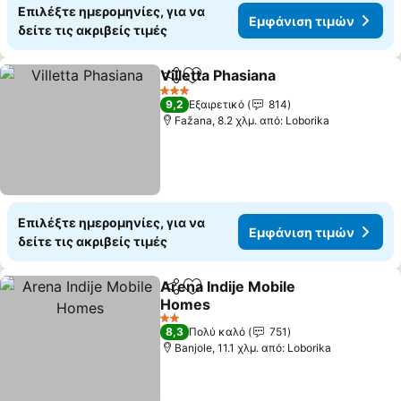
Επιλέξτε ημερομηνίες, για να
Εμφάνιση τιμών
δείτε τις ακριβείς τιμές
Villetta Phasiana
Κοινοποίηση
Προσθήκη στα αγαπημένα
3 Αστέρια
9,2
Εξαιρετικό
814
Fažana, 8.2 χλμ. από: Loborika
Επιλέξτε ημερομηνίες, για να
Εμφάνιση τιμών
δείτε τις ακριβείς τιμές
Arena Indije Mobile
Κοινοποίηση
Προσθήκη στα αγαπημένα
Homes
2 Αστέρια
8,3
Πολύ καλό
751
Banjole, 11.1 χλμ. από: Loborika