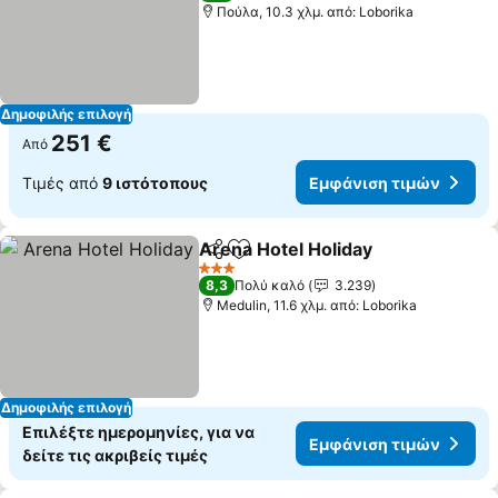
Πούλα, 10.3 χλμ. από: Loborika
Δημοφιλής επιλογή
251 €
Από
Τιμές από
9 ιστότοπους
Εμφάνιση τιμών
Arena Hotel Holiday
Κοινοποίηση
Προσθήκη στα αγαπημένα
3 Αστέρια
8,3
Πολύ καλό
3.239
Medulin, 11.6 χλμ. από: Loborika
Δημοφιλής επιλογή
Επιλέξτε ημερομηνίες, για να
Εμφάνιση τιμών
δείτε τις ακριβείς τιμές