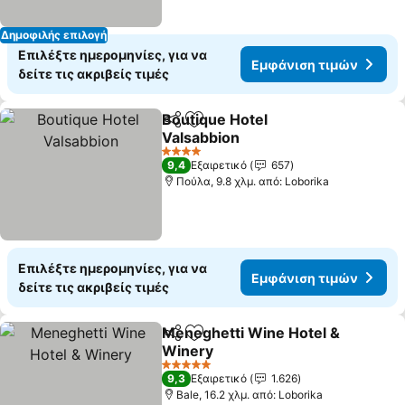
Δημοφιλής επιλογή
Επιλέξτε ημερομηνίες, για να
Εμφάνιση τιμών
δείτε τις ακριβείς τιμές
Boutique Hotel
Κοινοποίηση
Προσθήκη στα αγαπημένα
Valsabbion
4 Αστέρια
9,4
Εξαιρετικό
657
Πούλα, 9.8 χλμ. από: Loborika
Επιλέξτε ημερομηνίες, για να
Εμφάνιση τιμών
δείτε τις ακριβείς τιμές
Meneghetti Wine Hotel &
Κοινοποίηση
Προσθήκη στα αγαπημένα
Winery
5 Αστέρια
9,3
Εξαιρετικό
1.626
Bale, 16.2 χλμ. από: Loborika