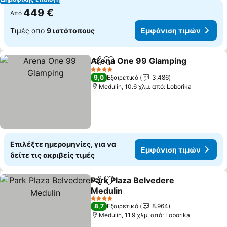
449 €
Από
Τιμές από
9 ιστότοπους
Εμφάνιση τιμών
Arena One 99 Glamping
Κοινοποίηση
Προσθήκη στα αγαπημένα
4 Αστέρια
9,0
Εξαιρετικό
3.486
Medulin, 10.6 χλμ. από: Loborika
Επιλέξτε ημερομηνίες, για να
Εμφάνιση τιμών
δείτε τις ακριβείς τιμές
Park Plaza Belvedere
Κοινοποίηση
Προσθήκη στα αγαπημένα
Medulin
4 Αστέρια
8,7
Εξαιρετικό
8.964
Medulin, 11.9 χλμ. από: Loborika