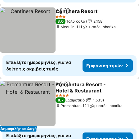
Centinera Resort
Κοινοποίηση
Προσθήκη στα αγαπημένα
3 Αστέρια
8,0
Πολύ καλό
2.158
Medulin, 11.1 χλμ. από: Loborika
Επιλέξτε ημερομηνίες, για να
Εμφάνιση τιμών
δείτε τις ακριβείς τιμές
Premantura Resort -
Κοινοποίηση
Προσθήκη στα αγαπημένα
Hotel & Restaurant
4 Αστέρια
8,7
Εξαιρετικό
1.533
Premantura, 12.1 χλμ. από: Loborika
Δημοφιλής επιλογή
Επιλέξτε ημερομηνίες, για να
Εμφάνιση τιμών