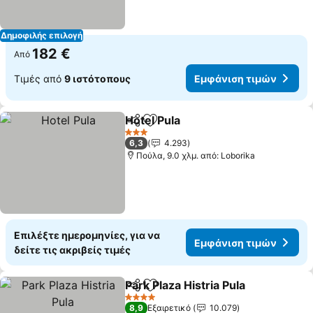
Δημοφιλής επιλογή
182 €
Από
Τιμές από
9 ιστότοπους
Εμφάνιση τιμών
Hotel Pula
Κοινοποίηση
Προσθήκη στα αγαπημένα
3 Αστέρια
6,3
4.293
Πούλα, 9.0 χλμ. από: Loborika
Επιλέξτε ημερομηνίες, για να
Εμφάνιση τιμών
δείτε τις ακριβείς τιμές
Park Plaza Histria Pula
Κοινοποίηση
Προσθήκη στα αγαπημένα
4 Αστέρια
8,9
Εξαιρετικό
10.079