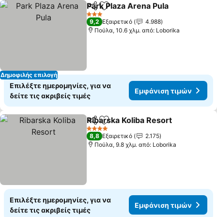
Park Plaza Arena Pula
Κοινοποίηση
Προσθήκη στα αγαπημένα
3 Αστέρια
9,2
Εξαιρετικό
4.988
Πούλα, 10.6 χλμ. από: Loborika
Δημοφιλής επιλογή
Επιλέξτε ημερομηνίες, για να
Εμφάνιση τιμών
δείτε τις ακριβείς τιμές
Ribarska Koliba Resort
Κοινοποίηση
Προσθήκη στα αγαπημένα
4 Αστέρια
8,8
Εξαιρετικό
2.175
Πούλα, 9.8 χλμ. από: Loborika
Επιλέξτε ημερομηνίες, για να
Εμφάνιση τιμών
δείτε τις ακριβείς τιμές