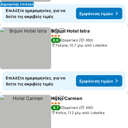
Δημοφιλής επιλογή
Επιλέξτε ημερομηνίες, για να
Εμφάνιση τιμών
δείτε τις ακριβείς τιμές
Brijuni Hotel Istra
Κοινοποίηση
Προσθήκη στα αγαπημένα
3 Αστέρια
8,6
Εξαιρετικό
650
Fažana, 10.7 χλμ. από: Loborika
Επιλέξτε ημερομηνίες, για να
Εμφάνιση τιμών
δείτε τις ακριβείς τιμές
Hotel Carmen
Κοινοποίηση
Προσθήκη στα αγαπημένα
3 Αστέρια
8,7
Εξαιρετικό
492
Krnica, 11.2 χλμ. από: Loborika