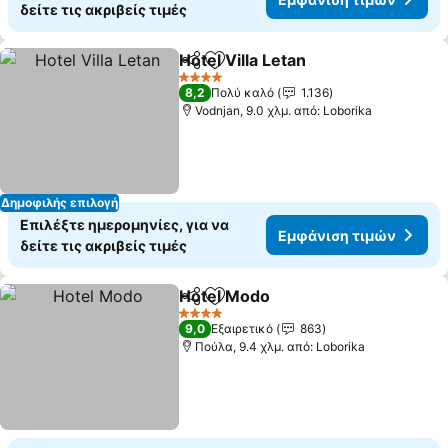
δείτε τις ακριβείς τιμές
Hotel Villa Letan
Κοινοποίηση
Προσθήκη στα αγαπημένα
4 Αστέρια
8,2
Πολύ καλό
1.136
Vodnjan, 9.0 χλμ. από: Loborika
Δημοφιλής επιλογή
Επιλέξτε ημερομηνίες, για να
Εμφάνιση τιμών
δείτε τις ακριβείς τιμές
Hotel Modo
Κοινοποίηση
Προσθήκη στα αγαπημένα
4 Αστέρια
9,0
Εξαιρετικό
863
Πούλα, 9.4 χλμ. από: Loborika