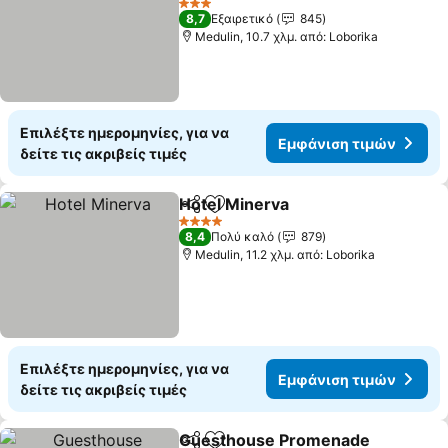
3 Αστέρια
8,7
Εξαιρετικό
845
Medulin, 10.7 χλμ. από: Loborika
Επιλέξτε ημερομηνίες, για να
Εμφάνιση τιμών
δείτε τις ακριβείς τιμές
Hotel Minerva
Κοινοποίηση
Προσθήκη στα αγαπημένα
4 Αστέρια
8,4
Πολύ καλό
879
Medulin, 11.2 χλμ. από: Loborika
Επιλέξτε ημερομηνίες, για να
Εμφάνιση τιμών
δείτε τις ακριβείς τιμές
Guesthouse Promenade