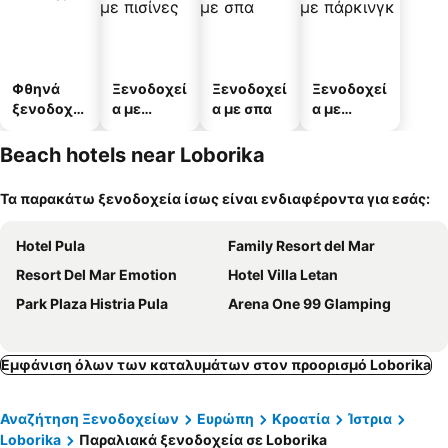
Φθηνά
Ξενοδοχεί
Ξενοδοχεί
Ξενοδοχεί
ξενοδοχεί
α με
α με σπα
α με
α
πισίνες
πάρκινγκ
Beach hotels near Loborika
Τα παρακάτω ξενοδοχεία ίσως είναι ενδιαφέροντα για εσάς:
Hotel Pula
Family Resort del Mar
Resort Del Mar Emotion
Hotel Villa Letan
Park Plaza Histria Pula
Arena One 99 Glamping
Εμφάνιση όλων των καταλυμάτων στον προορισμό Loborika
Αναζήτηση Ξενοδοχείων
Ευρώπη
Κροατία
Ίστρια
Loborika
Παραλιακά ξενοδοχεία σε Loborika