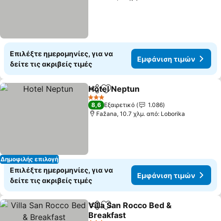
Επιλέξτε ημερομηνίες, για να
Εμφάνιση τιμών
δείτε τις ακριβείς τιμές
Hotel Neptun
Κοινοποίηση
Προσθήκη στα αγαπημένα
3 Αστέρια
8,6
Εξαιρετικό
1.086
Fažana, 10.7 χλμ. από: Loborika
Δημοφιλής επιλογή
Επιλέξτε ημερομηνίες, για να
Εμφάνιση τιμών
δείτε τις ακριβείς τιμές
Villa San Rocco Bed &
Κοινοποίηση
Προσθήκη στα αγαπημένα
Breakfast