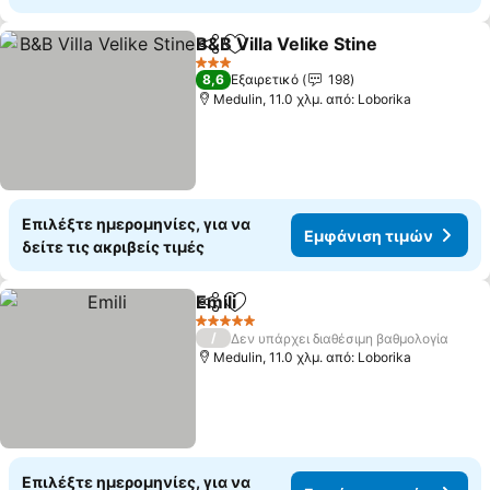
B&B Villa Velike Stine
Κοινοποίηση
Προσθήκη στα αγαπημένα
3 Αστέρια
8,6
Εξαιρετικό
198
Medulin, 11.0 χλμ. από: Loborika
Επιλέξτε ημερομηνίες, για να
Εμφάνιση τιμών
δείτε τις ακριβείς τιμές
Emili
Κοινοποίηση
Προσθήκη στα αγαπημένα
5 Αστέρια
/
Δεν υπάρχει διαθέσιμη βαθμολογία
Medulin, 11.0 χλμ. από: Loborika
Επιλέξτε ημερομηνίες, για να