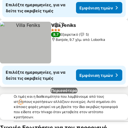
Επιλέξτε ημερομηνίες, για να
Εμφάνιση τιμών
δείτε τις ακριβείς τιμές
Villa Feniks
Κοινοποίηση
Προσθήκη στα αγαπημένα
3 Αστέρια
8,7
Εξαιρετικό
5
Banjole, 9.7 χλμ. από: Loborika
Επιλέξτε ημερομηνίες, για να
Εμφάνιση τιμών
δείτε τις ακριβείς τιμές
Περισσότερα
Οι τιμές και η διαθεσιμότητα που λαμβάνουμε από τους
ιστότοπους κρατήσεων αλλάζουν συνεχώς. Αυτό σημαίνει ότι
κάποιες φορές μπορεί να μη βρείτε την ίδια ακριβώς προσφορά
που είδατε στην trivago όταν μεταβείτε στον ιστότοπο
κρατήσεων.
Συχνές Ερωτήσεις για τον προορισμό