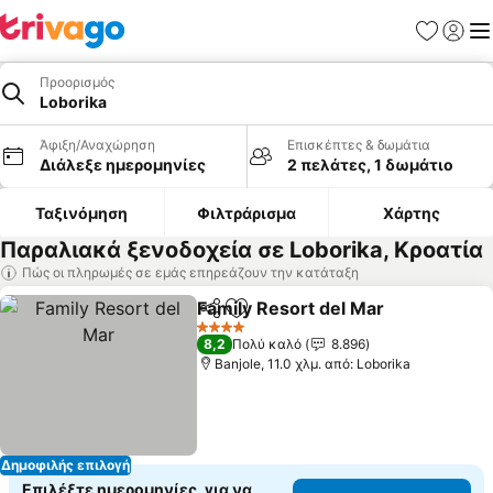
Αγαπημέν
Σύνδε
Με
Προορισμός
Loborika
Άφιξη/Αναχώρηση
Επισκέπτες & δωμάτια
Διάλεξε ημερομηνίες
2 πελάτες, 1 δωμάτιο
Ταξινόμηση
Φιλτράρισμα
Χάρτης
Παραλιακά ξενοδοχεία σε Loborika, Κροατία
Πώς οι πληρωμές σε εμάς επηρεάζουν την κατάταξη
Family Resort del Mar
Κοινοποίηση
Προσθήκη στα αγαπημένα
4 Αστέρια
8,2
Πολύ καλό
8.896
Banjole, 11.0 χλμ. από: Loborika
Δημοφιλής επιλογή
Επιλέξτε ημερομηνίες, για να