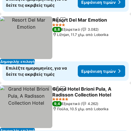
Εμφάνιση τιμών
δείτε τις ακριβείς τιμές
Resort Del Mar Emotion
Κοινοποίηση
Προσθήκη στα αγαπημένα
4 Αστέρια
8,8
Εξαιρετικό
3.082
Ližnjan, 11.7 χλμ. από: Loborika
Δημοφιλής επιλογή
Επιλέξτε ημερομηνίες, για να
Εμφάνιση τιμών
δείτε τις ακριβείς τιμές
Grand Hotel Brioni Pula, A
Κοινοποίηση
Προσθήκη στα αγαπημένα
Radisson Collection Hotel
5 Αστέρια
9,4
Εξαιρετικό
4.262
Πούλα, 10.5 χλμ. από: Loborika
Δημοφιλής επιλογή