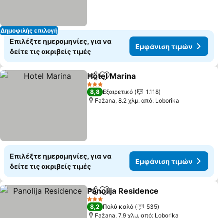
Δημοφιλής επιλογή
Επιλέξτε ημερομηνίες, για να
Εμφάνιση τιμών
δείτε τις ακριβείς τιμές
Hotel Marina
Κοινοποίηση
Προσθήκη στα αγαπημένα
3 Αστέρια
8,8
Εξαιρετικό
1.118
Fažana, 8.2 χλμ. από: Loborika
Επιλέξτε ημερομηνίες, για να
Εμφάνιση τιμών
δείτε τις ακριβείς τιμές
Panolija Residence
Κοινοποίηση
Προσθήκη στα αγαπημένα
3 Αστέρια
8,2
Πολύ καλό
535
Fažana, 7.9 χλμ. από: Loborika