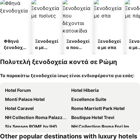
Φθηνά
Ξενοδοχεί
Ξενοδοχεί
Ξενοδοχεί
Ξενο
ξενοδοχεί
α με
α που
α με σπα
α με
α
πισίνες
δέχονται
πάρκ
κατοικίδι
Πολυτελή ξενοδοχεία κοντά σε Ρώμη
α
Τα παρακάτω ξενοδοχεία ίσως είναι ενδιαφέροντα για εσάς:
Hotel Forum
Hotel Hiberia
Monti Palace Hotel
Excellence Suite
Hotel Caravel
Rome Marriott Park Hotel
NH Collection Roma Palazzo Cinquecento
Boutique Hotel Trevi
Six Senses ROME by IHG
NH Collection Roma Fori Imperiali
Other popular destinations with luxury hotels
Ginevra Palace Hotel
Boutique Centrale Palace Hotel