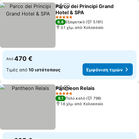
Parco dei Principi Grand
Κοινοποίηση
Προσθήκη στα αγαπημένα
Hotel & SPA
5 Αστέρια
8,8
Εξαιρετικό
5.181
3.1 χλμ. από: Κολοσσαίο
470 €
Από
Τιμές από
10 ιστότοπους
Εμφάνιση τιμών
Pantheon Relais
Κοινοποίηση
Προσθήκη στα αγαπημένα
5 Αστέρια
8,1
Πολύ καλό
798
1.6 χλμ. από: Κολοσσαίο