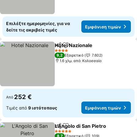
Επιλέξτε ημερομηνίες, για να
Εμφάνιση τιμών
δείτε τις ακριβείς τιμές
Hotel Nazionale
Κοινοποίηση
Προσθήκη στα αγαπημένα
4 Αστέρια
9,2
Εξαιρετικό
7.602
1.6 χλμ. από: Κολοσσαίο
252 €
Από
Τιμές από
9 ιστότοπους
Εμφάνιση τιμών
L'Angolo di San Pietro
Κοινοποίηση
Προσθήκη στα αγαπημένα
5 Αστέρια
8,7
Εξαιρετικό
109