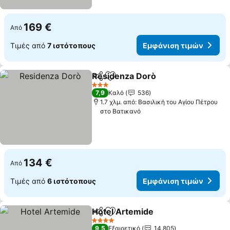
169 €
Από
Τιμές από
7 ιστότοπους
Εμφάνιση τιμών
Residenza Dorò
Κοινοποίηση
Προσθήκη στα αγαπημένα
3 Αστέρια
7,9
Καλό
536
1.7 χλμ. από: Βασιλική του Αγίου Πέτρου
στο Βατικανό
134 €
Από
Τιμές από
6 ιστότοπους
Εμφάνιση τιμών
Hotel Artemide
Κοινοποίηση
Προσθήκη στα αγαπημένα
4 Αστέρια
9,5
Εξαιρετικό
14.805