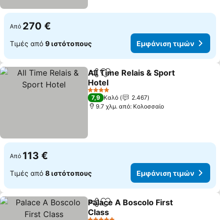
270 €
Από
Τιμές από
9 ιστότοπους
Εμφάνιση τιμών
All Time Relais & Sport
Κοινοποίηση
Προσθήκη στα αγαπημένα
Hotel
4 Αστέρια
7,9
Καλό
2.467
9.7 χλμ. από: Κολοσσαίο
113 €
Από
Τιμές από
8 ιστότοπους
Εμφάνιση τιμών
Palace A Boscolo First
Κοινοποίηση
Προσθήκη στα αγαπημένα
Class