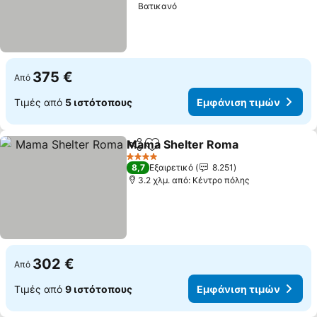
Βατικανό
375 €
Από
Τιμές από
5 ιστότοπους
Εμφάνιση τιμών
Mama Shelter Roma
Κοινοποίηση
Προσθήκη στα αγαπημένα
4 Αστέρια
8,7
Εξαιρετικό
8.251
3.2 χλμ. από: Κέντρο πόλης
302 €
Από
Τιμές από
9 ιστότοπους
Εμφάνιση τιμών