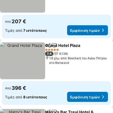
207 €
Από
Τιμές από
7 ιστότοπους
Εμφάνιση τιμών
Grand Hotel Plaza
Κοινοποίηση
Προσθήκη στα αγαπημένα
5 Αστέρια
7,4
6.138
1.8 χλμ. από: Βασιλική του Αγίου Πέτρου
στο Βατικανό
396 €
Από
Τιμές από
8 ιστότοπους
Εμφάνιση τιμών
Harry's Bar Trevi Hotel &