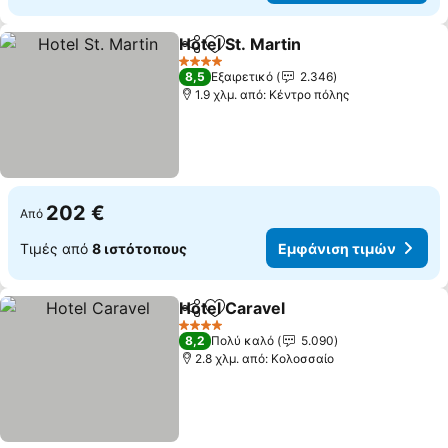
Hotel St. Martin
Κοινοποίηση
Προσθήκη στα αγαπημένα
4 Αστέρια
8,5
Εξαιρετικό
2.346
1.9 χλμ. από: Κέντρο πόλης
202 €
Από
Τιμές από
8 ιστότοπους
Εμφάνιση τιμών
Hotel Caravel
Κοινοποίηση
Προσθήκη στα αγαπημένα
4 Αστέρια
8,2
Πολύ καλό
5.090
2.8 χλμ. από: Κολοσσαίο