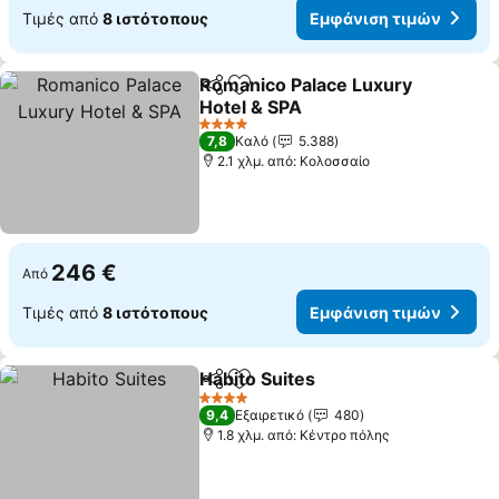
Τιμές από
8 ιστότοπους
Εμφάνιση τιμών
Romanico Palace Luxury
Κοινοποίηση
Προσθήκη στα αγαπημένα
Hotel & SPA
4 Αστέρια
7,8
Καλό
5.388
2.1 χλμ. από: Κολοσσαίο
246 €
Από
Τιμές από
8 ιστότοπους
Εμφάνιση τιμών
Habito Suites
Κοινοποίηση
Προσθήκη στα αγαπημένα
4 Αστέρια
9,4
Εξαιρετικό
480
1.8 χλμ. από: Κέντρο πόλης