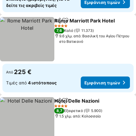
Εμφάνιση τιμών
δείτε τις ακριβείς τιμές
Rome Marriott Park Hotel
Κοινοποίηση
Προσθήκη στα αγαπημένα
4 Αστέρια
7,6
Καλό
11.373
9.6 χλμ. από: Βασιλική του Αγίου Πέτρου
στο Βατικανό
225 €
Από
Τιμές από
4 ιστότοπους
Εμφάνιση τιμών
Hotel Delle Nazioni
Κοινοποίηση
Προσθήκη στα αγαπημένα
4 Αστέρια
8,7
Εξαιρετικό
5.900
1.5 χλμ. από: Κολοσσαίο