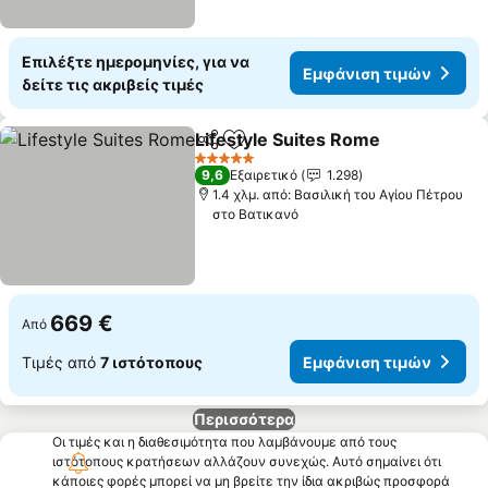
Επιλέξτε ημερομηνίες, για να
Εμφάνιση τιμών
δείτε τις ακριβείς τιμές
Lifestyle Suites Rome
Κοινοποίηση
Προσθήκη στα αγαπημένα
5 Αστέρια
9,6
Εξαιρετικό
1.298
1.4 χλμ. από: Βασιλική του Αγίου Πέτρου
στο Βατικανό
669 €
Από
Τιμές από
7 ιστότοπους
Εμφάνιση τιμών
Περισσότερα
Οι τιμές και η διαθεσιμότητα που λαμβάνουμε από τους
ιστότοπους κρατήσεων αλλάζουν συνεχώς. Αυτό σημαίνει ότι
κάποιες φορές μπορεί να μη βρείτε την ίδια ακριβώς προσφορά