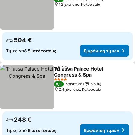
1.2 χλμ. από: Κολοσσαίο
504 €
Από
Τιμές από
5 ιστότοπους
Εμφάνιση τιμών
Trilussa Palace Hotel
Κοινοποίηση
Προσθήκη στα αγαπημένα
Congress & Spa
4 Αστέρια
8,9
Εξαιρετικό
5.506
2.4 χλμ. από: Κολοσσαίο
248 €
Από
Τιμές από
8 ιστότοπους
Εμφάνιση τιμών