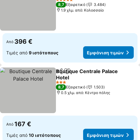
5 Αστέρια
8,7
Εξαιρετικό
3.484
1.9 χλμ. από: Κολοσσαίο
396 €
Από
Τιμές από
9 ιστότοπους
Εμφάνιση τιμών
Boutique Centrale Palace
Κοινοποίηση
Προσθήκη στα αγαπημένα
Hotel
3 Αστέρια
8,7
Εξαιρετικό
1.503
0.5 χλμ. από: Κέντρο πόλης
167 €
Από
Τιμές από
10 ιστότοπους
Εμφάνιση τιμών