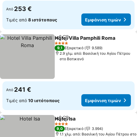
253 €
Από
Τιμές από
8 ιστότοπους
Εμφάνιση τιμών
Hotel Villa Pamphili Roma
Κοινοποίηση
Προσθήκη στα αγαπημένα
4 Αστέρια
9,1
Εξαιρετικό
9.589
2.9 χλμ. από: Βασιλική του Αγίου Πέτρου
στο Βατικανό
241 €
Από
Τιμές από
10 ιστότοπους
Εμφάνιση τιμών
Hotel Isa
Κοινοποίηση
Προσθήκη στα αγαπημένα
4 Αστέρια
9,0
Εξαιρετικό
3.994
1.1 χλμ. από: Βασιλική του Αγίου Πέτρου στο