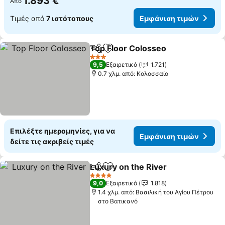
1.893 €
Από
Τιμές από
7 ιστότοπους
Εμφάνιση τιμών
Top Floor Colosseo
Κοινοποίηση
Προσθήκη στα αγαπημένα
3 Αστέρια
9,5
Εξαιρετικό
1.721
0.7 χλμ. από: Κολοσσαίο
Επιλέξτε ημερομηνίες, για να
Εμφάνιση τιμών
δείτε τις ακριβείς τιμές
Luxury on the River
Κοινοποίηση
Προσθήκη στα αγαπημένα
4 Αστέρια
9,0
Εξαιρετικό
1.818
1.4 χλμ. από: Βασιλική του Αγίου Πέτρου
στο Βατικανό