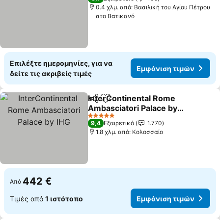
0.4 χλμ. από: Βασιλική του Αγίου Πέτρου
στο Βατικανό
Επιλέξτε ημερομηνίες, για να
Εμφάνιση τιμών
δείτε τις ακριβείς τιμές
InterContinental Rome
Κοινοποίηση
Προσθήκη στα αγαπημένα
Ambasciatori Palace by
IHG
5 Αστέρια
9,4
Εξαιρετικό
1.770
1.8 χλμ. από: Κολοσσαίο
442 €
Από
Τιμές από
1 ιστότοπο
Εμφάνιση τιμών