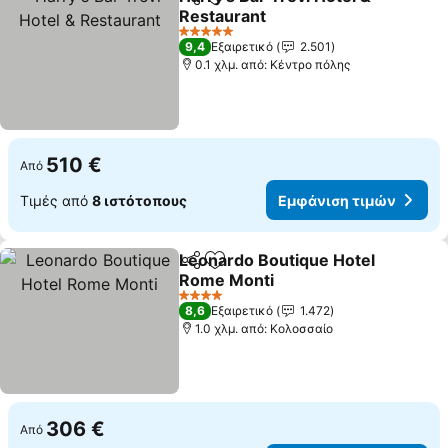
Κοινοποίηση
Προσθήκη στα αγαπημένα
Restaurant
5 Αστέρια
9,4
Εξαιρετικό
2.501
0.1 χλμ. από: Κέντρο πόλης
510 €
Από
Τιμές από
8 ιστότοπους
Εμφάνιση τιμών
Leonardo Boutique Hotel
Κοινοποίηση
Προσθήκη στα αγαπημένα
Rome Monti
4 Αστέρια
8,6
Εξαιρετικό
1.472
1.0 χλμ. από: Κολοσσαίο
306 €
Από