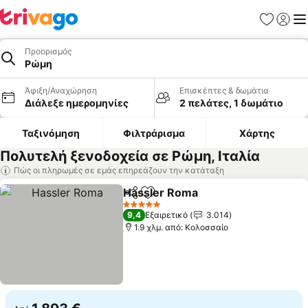
Αγαπημέν
Σύνδε
Με
Προορισμός
Ρώμη
Άφιξη/Αναχώρηση
Επισκέπτες & δωμάτια
Διάλεξε ημερομηνίες
2 πελάτες, 1 δωμάτιο
Ταξινόμηση
Φιλτράρισμα
Χάρτης
Πολυτελή ξενοδοχεία σε Ρώμη, Ιταλία
Πώς οι πληρωμές σε εμάς επηρεάζουν την κατάταξη
Hassler Roma
Κοινοποίηση
Προσθήκη στα αγαπημένα
5 Αστέρια
9,4
Εξαιρετικό
3.014
1.9 χλμ. από: Κολοσσαίο