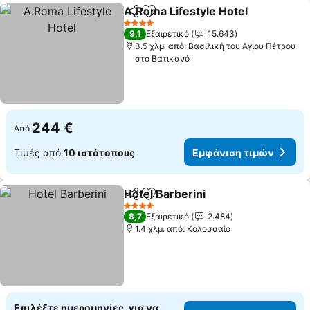
A.Roma Lifestyle Hotel
Κοινοποίηση
Προσθήκη στα αγαπημένα
4 Αστέρια
9,1
Εξαιρετικό
15.643
3.5 χλμ. από: Βασιλική του Αγίου Πέτρου
στο Βατικανό
244 €
Από
Τιμές από
10 ιστότοπους
Εμφάνιση τιμών
Hotel Barberini
Κοινοποίηση
Προσθήκη στα αγαπημένα
4 Αστέρια
8,7
Εξαιρετικό
2.484
1.4 χλμ. από: Κολοσσαίο
Επιλέξτε ημερομηνίες, για να