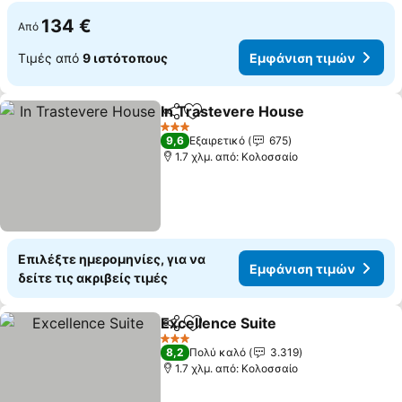
134 €
Από
Τιμές από
9 ιστότοπους
Εμφάνιση τιμών
In Trastevere House
Κοινοποίηση
Προσθήκη στα αγαπημένα
3 Αστέρια
9,6
Εξαιρετικό
675
1.7 χλμ. από: Κολοσσαίο
Επιλέξτε ημερομηνίες, για να
Εμφάνιση τιμών
δείτε τις ακριβείς τιμές
Excellence Suite
Κοινοποίηση
Προσθήκη στα αγαπημένα
3 Αστέρια
8,2
Πολύ καλό
3.319
1.7 χλμ. από: Κολοσσαίο