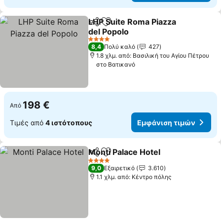
LHP Suite Roma Piazza
Κοινοποίηση
Προσθήκη στα αγαπημένα
del Popolo
4 Αστέρια
8,4
Πολύ καλό
427
1.8 χλμ. από: Βασιλική του Αγίου Πέτρου
στο Βατικανό
198 €
Από
Τιμές από
4 ιστότοπους
Εμφάνιση τιμών
Monti Palace Hotel
Κοινοποίηση
Προσθήκη στα αγαπημένα
4 Αστέρια
9,0
Εξαιρετικό
3.610
1.1 χλμ. από: Κέντρο πόλης