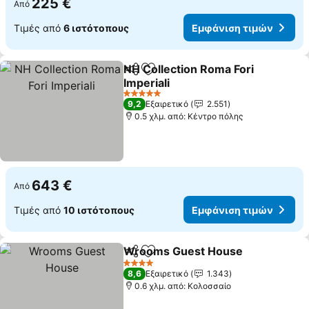
225 €
Από
Τιμές από
6 ιστότοπους
Εμφάνιση τιμών
NH Collection Roma Fori
Κοινοποίηση
Προσθήκη στα αγαπημένα
Imperiali
5 Αστέρια
9,2
Εξαιρετικό
2.551
0.5 χλμ. από: Κέντρο πόλης
643 €
Από
Τιμές από
10 ιστότοπους
Εμφάνιση τιμών
Wrooms Guest House
Κοινοποίηση
Προσθήκη στα αγαπημένα
4 Αστέρια
8,6
Εξαιρετικό
1.343
0.6 χλμ. από: Κολοσσαίο