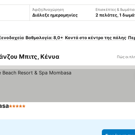
Άφιξη/Αναχώρηση
Επισκέπτες & δωμάτια
Διάλεξε ημερομηνίες
2 πελάτες, 1 δωμά
Ξενοδοχεία
Βαθμολογία: 8,0+
Κοντά στο κέντρο της πόλης
Πε
άνζου Μπιτς, Κένυα
Πώς οι πλ
asa
5 Αστέρια
Εμφάνιση τιμών