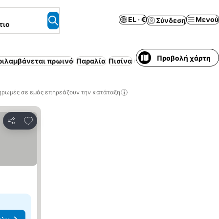
EL · €
Μενού
Σύνδεση
τιο
Προβολή χάρτη
ριλαμβάνεται πρωινό
Παραλία
Πισίνα
Ημιδιατροφή
ηρωμές σε εμάς επηρεάζουν την κατάταξη
Προσθήκη στα αγαπημένα
Κοινοποίηση