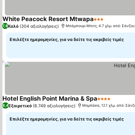
White Peacock Resort Mtwapa
3 Αστέρια
Εμφάνιση τι
Καλό
(304 αξιολογήσεις)
7,8
Μπάμπουρι Μπιτς, 4.7 χλμ. από: Σάνζου
Επιλέξτε ημερομηνίες, για να δείτε τις ακριβείς τιμές
Hotel English Point Marina & Spa
4 Αστέρια
Εμφάνιση
Εξαιρετικό
(8.749 αξιολογήσεις)
8,4
Μομπάσα, 12.1 χλμ. από: Σάνζ
Επιλέξτε ημερομηνίες, για να δείτε τις ακριβείς τιμές