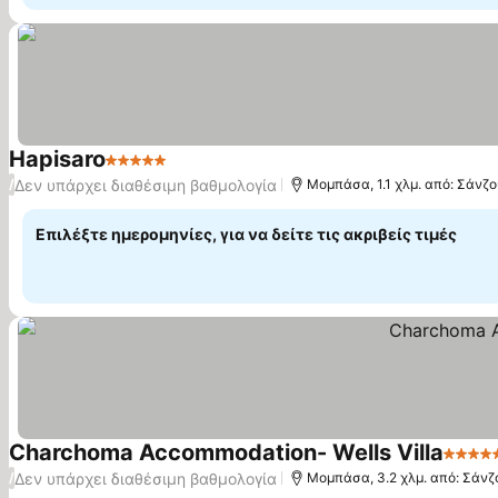
Hapisaro
5 Αστέρια
Εμφάνιση τιμών
Δεν υπάρχει διαθέσιμη βαθμολογία
/
Μομπάσα, 1.1 χλμ. από: Σάνζο
Επιλέξτε ημερομηνίες, για να δείτε τις ακριβείς τιμές
Charchoma Accommodation- Wells Villa
5 Αστ
Δεν υπάρχει διαθέσιμη βαθμολογία
/
Μομπάσα, 3.2 χλμ. από: Σάνζ