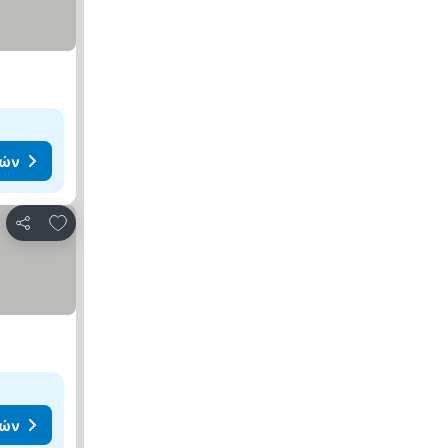
μών
Προσθήκη στα αγαπημένα
Κοινοποίηση
μών