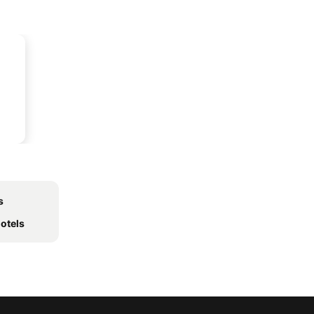
s
otels