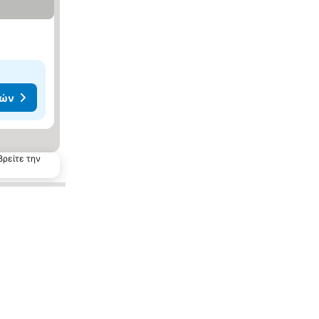
μών
βρείτε την