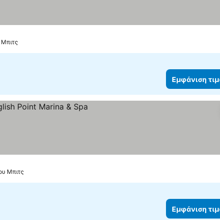
μών
 Μπιτς
Εμφάνιση τι
 τιμών
ου Μπιτς
Εμφάνιση τι