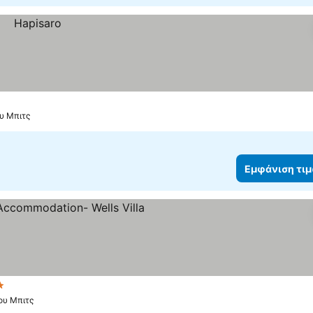
υ Μπιτς
Εμφάνιση τι
έρια
Εμφάνιση τιμών
ου Μπιτς