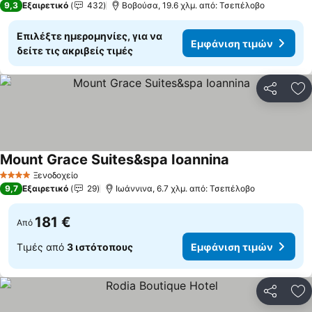
9,3
Εξαιρετικό
432
Βοβούσα, 19.6 χλμ. από: Τσεπέλοβο
Επιλέξτε ημερομηνίες, για να
Εμφάνιση τιμών
δείτε τις ακριβείς τιμές
Κοινοποί
Πρ
Mount Grace Suites&spa Ioannina
Εμφάνιση τιμώ
Ξενοδοχείο
4 Αστέρια
9,7
Εξαιρετικό
29
Ιωάννινα, 6.7 χλμ. από: Τσεπέλοβο
181 €
Από
Τιμές από
3 ιστότοπους
Εμφάνιση τιμών
Κοινοποί
Πρ