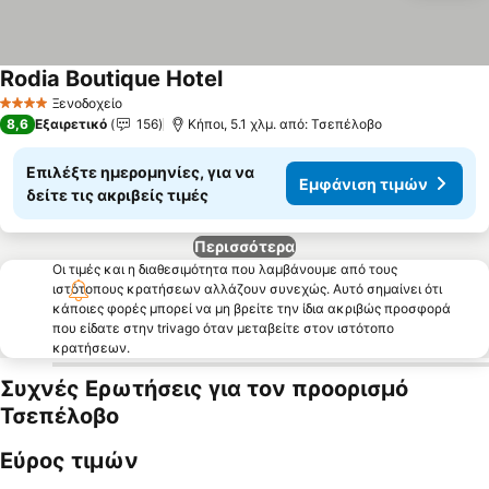
Rodia Boutique Hotel
Εμφάνιση τιμών
Ξενοδοχείο
4 Αστέρια
8,6
Εξαιρετικό
156
Κήποι, 5.1 χλμ. από: Τσεπέλοβο
Επιλέξτε ημερομηνίες, για να
Εμφάνιση τιμών
δείτε τις ακριβείς τιμές
Περισσότερα
Οι τιμές και η διαθεσιμότητα που λαμβάνουμε από τους
ιστότοπους κρατήσεων αλλάζουν συνεχώς. Αυτό σημαίνει ότι
κάποιες φορές μπορεί να μη βρείτε την ίδια ακριβώς προσφορά
που είδατε στην trivago όταν μεταβείτε στον ιστότοπο
κρατήσεων.
Συχνές Ερωτήσεις για τον προορισμό
Τσεπέλοβο
Εύρος τιμών