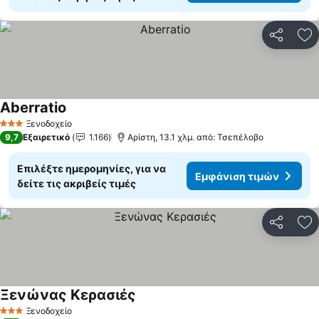
Κοινοποί
Πρ
Aberratio
Εμφάνιση τιμών
Ξενοδοχείο
3 Αστέρια
9,7
Εξαιρετικό
1.166
Αρίστη, 13.1 χλμ. από: Τσεπέλοβο
Επιλέξτε ημερομηνίες, για να
Εμφάνιση τιμών
δείτε τις ακριβείς τιμές
Κοινοποί
Πρ
Ξενώνας Κερασιές
Εμφάνιση τιμών
Ξενοδοχείο
3 Αστέρια