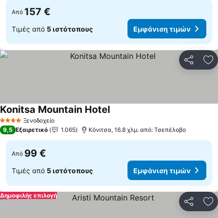
157 €
Από
Τιμές από
5 ιστότοπους
Εμφάνιση τιμών
Κοινοποί
Πρ
Konitsa Mountain Hotel
Εμφάνιση τιμών
Ξενοδοχείο
4 Αστέρια
9,5
Εξαιρετικό
1.065
Κόνιτσα, 16.8 χλμ. από: Τσεπέλοβο
99 €
Από
Τιμές από
5 ιστότοπους
Εμφάνιση τιμών
Δημοφιλής επιλογή
Κοινοποί
Πρ