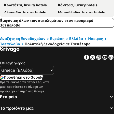
Κωστήτσι, luxury hotels
Κόνιτσα, luxury hotels
Λέσκοβικ, luxury hotels
Μονοδένδρι, luxury hotels
Άνω Πεδινά, luxury hotels
Ελάτη, luxury hotels
Εμφάνιση όλων των καταλυμάτων στον προορισμό
Τσεπέλοβο
Δωδώνη, luxury hotels
Συρράκο, luxury hotels
Βοβούσα, luxury hotels
Αναζήτηση Ξενοδοχείων
Ευρώπη
Ελλάδα
Ήπειρος
Τσεπέλοβο
Πολυτελή ξενοδοχεία σε Τσεπέλοβο
Facebook
Twitter
Insta
Yo
Επιλογή χώρας
Προσθήκη στο Google
Βρείτε εύκολα τα αποτελέσματά
μας: προσθέστε το trivago ως
προτιμώμενη πηγή στο Google.
Εταιρεία
Τα προϊόντα μας