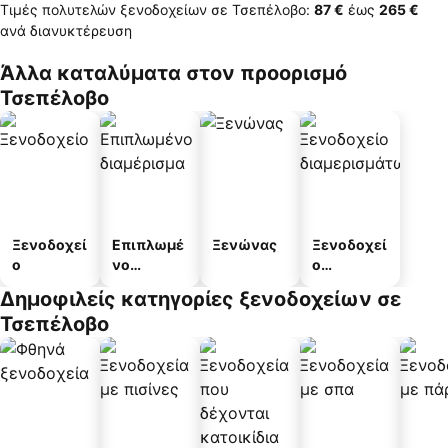
Τιμές πολυτελών ξενοδοχείων σε Τσεπέλοβο:
‎87 €
έως
‎265 €
ανά διανυκτέρευση
Άλλα καταλύματα στον προορισμό
Τσεπέλοβο
Ξενοδοχεί
Επιπλωμέ
Ξενώνας
Ξενοδοχεί
ο
νο
ο
διαμέρισμ
διαμερισμ
Δημοφιλείς κατηγορίες ξενοδοχείων σε
α
άτων
Τσεπέλοβο