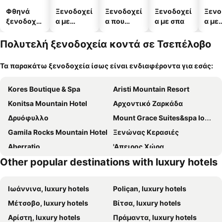
Φθηνά
Ξενοδοχεί
Ξενοδοχεί
Ξενοδοχεί
Ξενο
ξενοδοχεί
α με
α που
α με σπα
α με
α
πισίνες
δέχονται
πάρκ
κατοικίδι
Πολυτελή ξενοδοχεία κοντά σε Τσεπέλοβο
α
Τα παρακάτω ξενοδοχεία ίσως είναι ενδιαφέροντα για εσάς:
Kores Boutique & Spa
Aristi Mountain Resort
Konitsa Mountain Hotel
Αρχοντικό Ζαρκάδα
Δρυόφυλλο
Mount Grace Suites&spa Ioannina
Gamila Rocks Mountain Hotel
Ξενώνας Κερασιές
Aberratio
'Απειρος Χώρα
Other popular destinations with luxury hotels
Ιωάννινα, luxury hotels
Poliçan, luxury hotels
Μέτσοβο, luxury hotels
Βίτσα, luxury hotels
Αρίστη, luxury hotels
Πράμαντα, luxury hotels