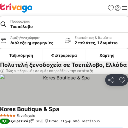
Αγαπημέν
Σύνδε
Με
Προορισμός
Τσεπέλοβο
Άφιξη/Αναχώρηση
Επισκέπτες & δωμάτια
Διάλεξε ημερομηνίες
2 πελάτες, 1 δωμάτιο
Ταξινόμηση
Φιλτράρισμα
Χάρτης
Πολυτελή ξενοδοχεία σε Τσεπέλοβο, Ελλάδα
Πώς οι πληρωμές σε εμάς επηρεάζουν την κατάταξη
Κοινοποί
Πρ
Kores Boutique & Spa
Εμφάνιση τιμών
Ξενοδοχείο
5 Αστέρια
9,0
Εξαιρετικό
619
Βίτσα, 7.1 χλμ. από: Τσεπέλοβο