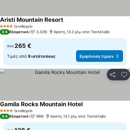
Aristi Mountain Resort
Εμφάνιση τιμών
Ξενοδοχείο
4 Αστέρια
9,6
Εξαιρετικό
3.329
Αρίστη, 13.2 χλμ. από: Τσεπέλοβο
265 €
Από
Τιμές από
9 ιστότοπους
Εμφάνιση τιμών
Κοινοποί
Πρ
Gamila Rocks Mountain Hotel
Εμφάνιση τιμών
Ξενοδοχείο
4 Αστέρια
9,6
Εξαιρετικό
969
Αρίστη, 13.1 χλμ. από: Τσεπέλοβο