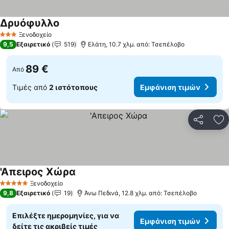
Δρυόφυλλο
Εμφάνιση τιμών
Ξενοδοχείο
3 Αστέρια
9,5
Εξαιρετικό
519
Ελάτη, 10.7 χλμ. από: Τσεπέλοβο
89 €
Από
Τιμές από
2 ιστότοπους
Εμφάνιση τιμών
Κοινοποί
Πρ
'Απειρος Χώρα
Εμφάνιση τιμών
Ξενοδοχείο
5 Αστέρια
9,8
Εξαιρετικό
19
Άνω Πεδινά, 12.8 χλμ. από: Τσεπέλοβο
Επιλέξτε ημερομηνίες, για να
Εμφάνιση τιμών
δείτε τις ακριβείς τιμές