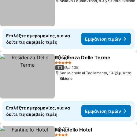
Λινιάνο Σαμπιαντόρο, 8.3 χλμ. από: Bibione
Επιλέξτε ημερομηνίες, για να
Εμφάνιση τιμών
δείτε τις ακριβείς τιμές
Residenza Delle Terme
Κοινοποίηση
Προσθήκη στα αγαπημένα
Εμ
5 Αστέρια
7,1
105
San Michele al Tagliamento, 1.4 χλμ. από:
Bibione
Επιλέξτε ημερομηνίες, για να
Εμφάνιση τιμών
δείτε τις ακριβείς τιμές
Fantinello Hotel
Κοινοποίηση
Προσθήκη στα αγαπημένα
Εμφάνιση 