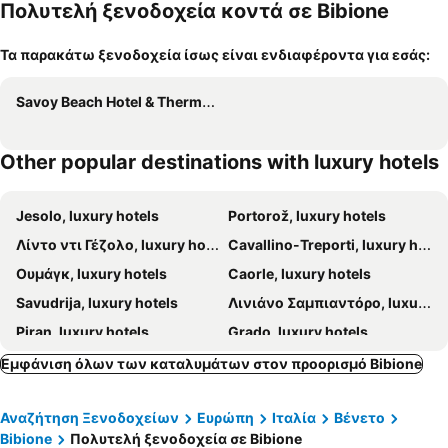
α
Πολυτελή ξενοδοχεία κοντά σε Bibione
Τα παρακάτω ξενοδοχεία ίσως είναι ενδιαφέροντα για εσάς:
Savoy Beach Hotel & Thermal Spa
Other popular destinations with luxury hotels
Jesolo, luxury hotels
Portorož, luxury hotels
Λίντο ντι Γέζολο, luxury hotels
Cavallino-Treporti, luxury hotels
Ουμάγκ, luxury hotels
Caorle, luxury hotels
Savudrija, luxury hotels
Λινιάνο Σαμπιαντόρο, luxury hotels
Piran, luxury hotels
Grado, luxury hotels
Udine, luxury hotels
Duino-Aurisina, luxury hotels
Εμφάνιση όλων των καταλυμάτων στον προορισμό Bibione
Noventa di Piave, luxury hotels
Codroipo, luxury hotels
Αναζήτηση Ξενοδοχείων
Ευρώπη
Ιταλία
Βένετο
Izola, luxury hotels
Pordenone, luxury hotels
Bibione
Πολυτελή ξενοδοχεία σε Bibione
Cormons, luxury hotels
Monfalcone, luxury hotels