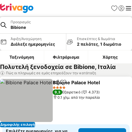
Αγαπημέν
Σύνδε
Με
Προορισμός
Bibione
Άφιξη/Αναχώρηση
Επισκέπτες & δωμάτια
Διάλεξε ημερομηνίες
2 πελάτες, 1 δωμάτιο
Ταξινόμηση
Φιλτράρισμα
Χάρτης
Πολυτελή ξενοδοχεία σε Bibione, Ιταλία
Πώς οι πληρωμές σε εμάς επηρεάζουν την κατάταξη
Bibione Palace Hotel
Κοινοποίηση
Προσθήκη στα αγαπημένα
Εμφάν
4 Αστέρια
9,3
Εξαιρετικό
4.373
0.1 χλμ. από την παραλία
Δημοφιλής επιλογή
Επιλέξτε ημερομηνίες, για να