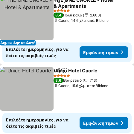
THE ONE CAORLE - Hotel
Κοινοποίηση
Προσθήκη στα αγαπημένα
& Apartments
Εμφάνιση τιμών
5 Αστέρια
8,4
Πολύ καλό
2.600
Caorle, 14.6 χλμ. από: Bibione
Δημοφιλής επιλογή
Επιλέξτε ημερομηνίες, για να
Εμφάνιση τιμών
δείτε τις ακριβείς τιμές
Unico Hotel Caorle
Κοινοποίηση
Προσθήκη στα αγαπημένα
Εμφάνι
5 Αστέρια
8,6
Εξαιρετικό
713
Caorle, 15.6 χλμ. από: Bibione
Επιλέξτε ημερομηνίες, για να
Εμφάνιση τιμών
δείτε τις ακριβείς τιμές