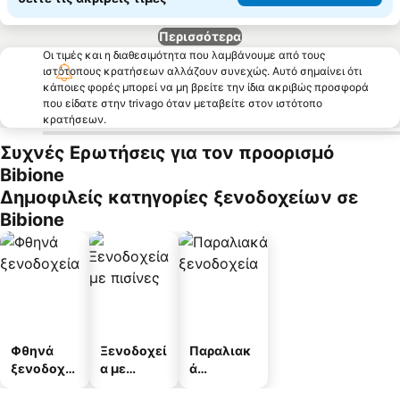
Περισσότερα
Οι τιμές και η διαθεσιμότητα που λαμβάνουμε από τους
ιστότοπους κρατήσεων αλλάζουν συνεχώς. Αυτό σημαίνει ότι
κάποιες φορές μπορεί να μη βρείτε την ίδια ακριβώς προσφορά
που είδατε στην trivago όταν μεταβείτε στον ιστότοπο
κρατήσεων.
Συχνές Ερωτήσεις για τον προορισμό
Bibione
Δημοφιλείς κατηγορίες ξενοδοχείων σε
Bibione
Φθηνά
Ξενοδοχεί
Παραλιακ
ξενοδοχεί
α με
ά
α
πισίνες
ξενοδοχεί