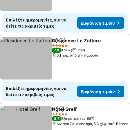
Επιλέξτε ημερομηνίες, για να
Εμφάνιση τιμών
δείτε τις ακριβείς τιμές
Residence Le Zattere
Κοινοποίηση
Προσθήκη στα αγαπημένα
Εμφά
5 Αστέρια
7,9
Καλό
266
0.1 χλμ. από την παραλία
Επιλέξτε ημερομηνίες, για να
Εμφάνιση τιμών
δείτε τις ακριβείς τιμές
Hotel Greif
Κοινοποίηση
Προσθήκη στα αγαπημένα
Εμφάνιση τιμώ
5 Αστέρια
8,7
Εξαιρετικό
957
Λινιάνο Σαμπιαντόρο, 5.3 χλμ. από: Bibione