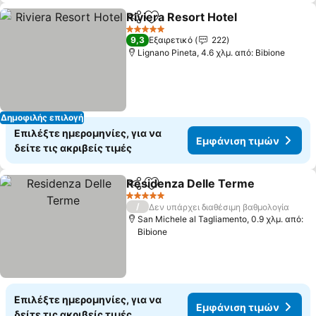
Riviera Resort Hotel
Κοινοποίηση
Προσθήκη στα αγαπημένα
Εμφάν
5 Αστέρια
9,3
Εξαιρετικό
222
Lignano Pineta, 4.6 χλμ. από: Bibione
Δημοφιλής επιλογή
Επιλέξτε ημερομηνίες, για να
Εμφάνιση τιμών
δείτε τις ακριβείς τιμές
Residenza Delle Terme
Κοινοποίηση
Προσθήκη στα αγαπημένα
Εμ
5 Αστέρια
/
Δεν υπάρχει διαθέσιμη βαθμολογία
San Michele al Tagliamento, 0.9 χλμ. από:
Bibione
Επιλέξτε ημερομηνίες, για να
Εμφάνιση τιμών
δείτε τις ακριβείς τιμές