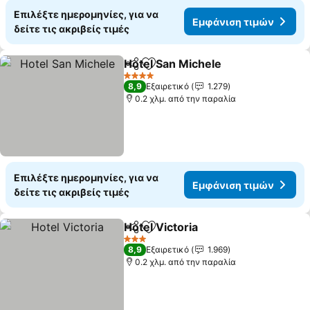
Επιλέξτε ημερομηνίες, για να
Εμφάνιση τιμών
δείτε τις ακριβείς τιμές
Hotel San Michele
Κοινοποίηση
Προσθήκη στα αγαπημένα
Εμφάνισ
4 Αστέρια
8,9
Εξαιρετικό
1.279
0.2 χλμ. από την παραλία
Επιλέξτε ημερομηνίες, για να
Εμφάνιση τιμών
δείτε τις ακριβείς τιμές
Hotel Victoria
Κοινοποίηση
Προσθήκη στα αγαπημένα
Εμφάνιση τι
3 Αστέρια
8,9
Εξαιρετικό
1.969
0.2 χλμ. από την παραλία