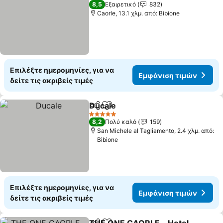
4 Αστέρια
8,5
Εξαιρετικό
832
Caorle, 13.1 χλμ. από: Bibione
Επιλέξτε ημερομηνίες, για να
Εμφάνιση τιμών
δείτε τις ακριβείς τιμές
Ducale
Κοινοποίηση
Προσθήκη στα αγαπημένα
Εμφάνιση τιμών
5 Αστέρια
8,2
Πολύ καλό
159
San Michele al Tagliamento, 2.4 χλμ. από:
Bibione
Επιλέξτε ημερομηνίες, για να
Εμφάνιση τιμών
δείτε τις ακριβείς τιμές