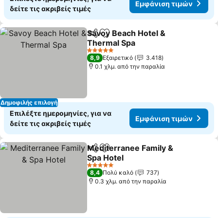
Εμφάνιση τιμών
δείτε τις ακριβείς τιμές
Savoy Beach Hotel &
Κοινοποίηση
Προσθήκη στα αγαπημένα
Thermal Spa
Εμφάνιση τιμών
5 Αστέρια
8,9
Εξαιρετικό
3.418
0.1 χλμ. από την παραλία
Δημοφιλής επιλογή
Επιλέξτε ημερομηνίες, για να
Εμφάνιση τιμών
δείτε τις ακριβείς τιμές
Mediterranee Family &
Κοινοποίηση
Προσθήκη στα αγαπημένα
Spa Hotel
Εμφάνιση τιμών
5 Αστέρια
8,4
Πολύ καλό
737
0.3 χλμ. από την παραλία