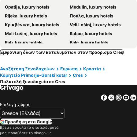
Opatija, luxury hotels
Medulin, luxury hotels
Rijeka, luxury hotels
Πούλα, luxury hotels
Κρικβένικα, luxury hotels
Veli Lošinj, luxury hotels
Mali Lošinj, luxury hotels
Rabac, luxury hotels
Rab, luxury hotels
Bale, luxury hotels
Selce, luxury hotels
Malinska, luxury hotels
Εμφάνιση όλων των καταλυμάτων στον προορισμό Cres
Krk, luxury hotels
Lovran, luxury hotels
Αναζήτηση Ξενοδοχείων
Ευρώπη
Κροατία
Dobrinj, luxury hotels
Baška, luxury hotels
Κομητεία Primorje-Gorski kotar
Cres
Krnica, luxury hotels
Omišalj, luxury hotels
Πολυτελή ξενοδοχεία σε Cres
Loborika, luxury hotels
Njivice, luxury hotels
Punat, luxury hotels
Νόβι Βινοντόλσκι, luxury hotels
Facebook
Twitter
Insta
Yo
Επιλογή χώρας
Ližnjan, luxury hotels
Premantura, luxury hotels
Banjol, luxury hotels
Senj, luxury hotels
Προσθήκη στο Google
Matulji, luxury hotels
Fažana, luxury hotels
Βρείτε εύκολα τα αποτελέσματά
Nerezine, luxury hotels
Vrbnik, luxury hotels
μας: προσθέστε το trivago ως