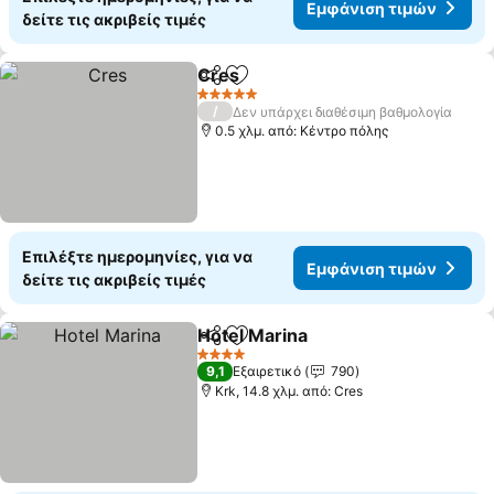
Εμφάνιση τιμών
δείτε τις ακριβείς τιμές
Cres
Κοινοποίηση
Προσθήκη στα αγαπημένα
Εμφάνιση τιμών
5 Αστέρια
/
Δεν υπάρχει διαθέσιμη βαθμολογία
0.5 χλμ. από: Κέντρο πόλης
Επιλέξτε ημερομηνίες, για να
Εμφάνιση τιμών
δείτε τις ακριβείς τιμές
Hotel Marina
Κοινοποίηση
Προσθήκη στα αγαπημένα
Εμφάνιση τιμ
4 Αστέρια
9,1
Εξαιρετικό
790
Krk, 14.8 χλμ. από: Cres