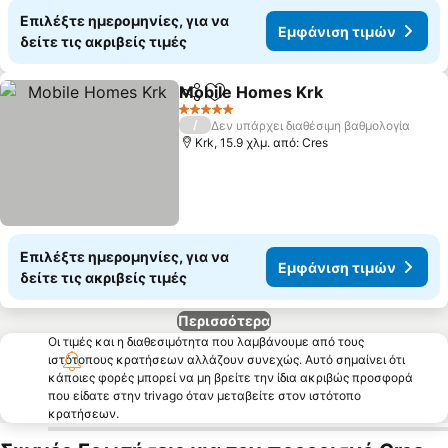
Επιλέξτε ημερομηνίες, για να
Εμφάνιση τιμών
δείτε τις ακριβείς τιμές
Mobile Homes Krk
Κοινοποίηση
Προσθήκη στα αγαπημένα
Εμφάνισ
5 Αστέρια
/
Δεν υπάρχει διαθέσιμη βαθμολογία
Krk, 15.9 χλμ. από: Cres
Επιλέξτε ημερομηνίες, για να
Εμφάνιση τιμών
δείτε τις ακριβείς τιμές
Περισσότερα
Οι τιμές και η διαθεσιμότητα που λαμβάνουμε από τους
ιστότοπους κρατήσεων αλλάζουν συνεχώς. Αυτό σημαίνει ότι
κάποιες φορές μπορεί να μη βρείτε την ίδια ακριβώς προσφορά
που είδατε στην trivago όταν μεταβείτε στον ιστότοπο
κρατήσεων.