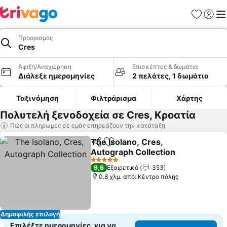
Αγαπημέν
Σύνδε
Με
Προορισμός
Cres
Άφιξη/Αναχώρηση
Επισκέπτες & δωμάτια
Διάλεξε ημερομηνίες
2 πελάτες, 1 δωμάτιο
Ταξινόμηση
Φιλτράρισμα
Χάρτης
Πολυτελή ξενοδοχεία σε Cres, Κροατία
Πώς οι πληρωμές σε εμάς επηρεάζουν την κατάταξη
The Isolano, Cres,
Κοινοποίηση
Προσθήκη στα αγαπημένα
Autograph Collection
Εμφάνιση τιμών
5 Αστέρια
9,6
Εξαιρετικό
353
0.8 χλμ. από: Κέντρο πόλης
Δημοφιλής επιλογή
Επιλέξτε ημερομηνίες, για να