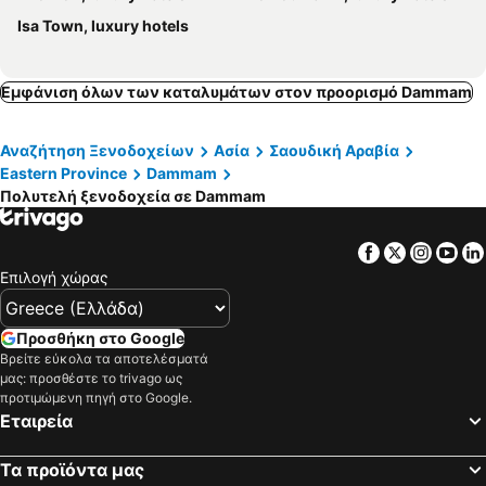
Isa Town, luxury hotels
Εμφάνιση όλων των καταλυμάτων στον προορισμό Dammam
Αναζήτηση Ξενοδοχείων
Ασία
Σαουδική Αραβία
Eastern Province
Dammam
Πολυτελή ξενοδοχεία σε Dammam
Facebook
Twitter
Insta
Yo
Επιλογή χώρας
Προσθήκη στο Google
Βρείτε εύκολα τα αποτελέσματά
μας: προσθέστε το trivago ως
προτιμώμενη πηγή στο Google.
Εταιρεία
Τα προϊόντα μας