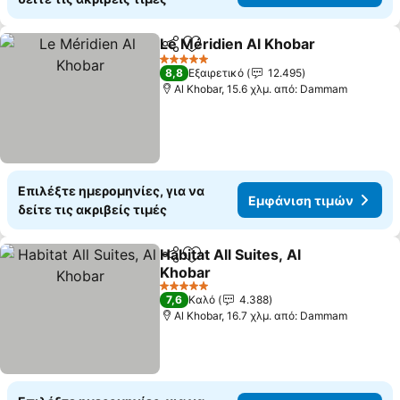
Le Méridien Al Khobar
Κοινοποίηση
Προσθήκη στα αγαπημένα
5 Αστέρια
8,8
Εξαιρετικό
12.495
Al Khobar, 15.6 χλμ. από: Dammam
Επιλέξτε ημερομηνίες, για να
Εμφάνιση τιμών
δείτε τις ακριβείς τιμές
Habitat All Suites, Al
Κοινοποίηση
Προσθήκη στα αγαπημένα
Khobar
5 Αστέρια
7,6
Καλό
4.388
Al Khobar, 16.7 χλμ. από: Dammam