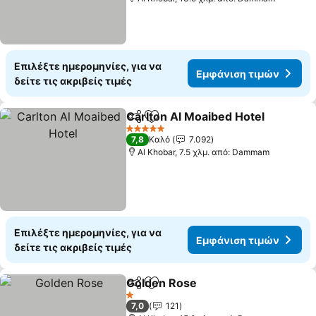
Επιλέξτε ημερομηνίες, για να
Εμφάνιση τιμών
δείτε τις ακριβείς τιμές
Carlton Al Moaibed Hotel
Κοινοποίηση
Προσθήκη στα αγαπημένα
5 Αστέρια
7,8
Καλό
7.092
Al Khobar, 7.5 χλμ. από: Dammam
Επιλέξτε ημερομηνίες, για να
Εμφάνιση τιμών
δείτε τις ακριβείς τιμές
Golden Rose
Κοινοποίηση
Προσθήκη στα αγαπημένα
1 Αστέρια
7,0
121