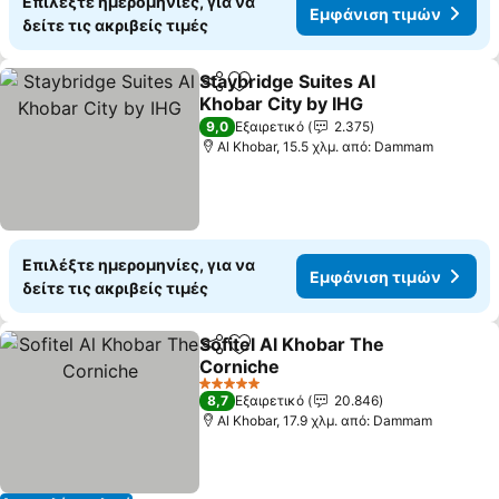
Επιλέξτε ημερομηνίες, για να
Εμφάνιση τιμών
δείτε τις ακριβείς τιμές
Staybridge Suites Al
Κοινοποίηση
Προσθήκη στα αγαπημένα
Khobar City by IHG
9,0
Εξαιρετικό
2.375
Al Khobar, 15.5 χλμ. από: Dammam
Επιλέξτε ημερομηνίες, για να
Εμφάνιση τιμών
δείτε τις ακριβείς τιμές
Sofitel Al Khobar The
Κοινοποίηση
Προσθήκη στα αγαπημένα
Corniche
5 Αστέρια
8,7
Εξαιρετικό
20.846
Al Khobar, 17.9 χλμ. από: Dammam