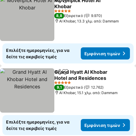
Movenpick Hotel Al
Κοινοποίηση
Προσθήκη στα αγαπημένα
Khobar
5 Αστέρια
8,8
Εξαιρετικό
9.970
Al Khobar, 13.3 χλμ. από: Dammam
Επιλέξτε ημερομηνίες, για να
Εμφάνιση τιμών
δείτε τις ακριβείς τιμές
Grand Hyatt Al Khobar
Κοινοποίηση
Προσθήκη στα αγαπημένα
Hotel and Residences
5 Αστέρια
9,1
Εξαιρετικό
12.762
Al Khobar, 15.1 χλμ. από: Dammam
Επιλέξτε ημερομηνίες, για να
Εμφάνιση τιμών
δείτε τις ακριβείς τιμές