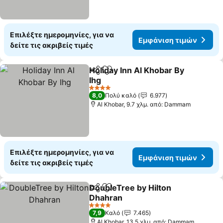
Επιλέξτε ημερομηνίες, για να
Εμφάνιση τιμών
δείτε τις ακριβείς τιμές
Holiday Inn Al Khobar By
Κοινοποίηση
Προσθήκη στα αγαπημένα
Ihg
4 Αστέρια
8,0
Πολύ καλό
6.977
Al Khobar, 9.7 χλμ. από: Dammam
Επιλέξτε ημερομηνίες, για να
Εμφάνιση τιμών
δείτε τις ακριβείς τιμές
DoubleTree by Hilton
Κοινοποίηση
Προσθήκη στα αγαπημένα
Dhahran
4 Αστέρια
7,9
Καλό
7.465
Al Khobar, 13.5 χλμ. από: Dammam