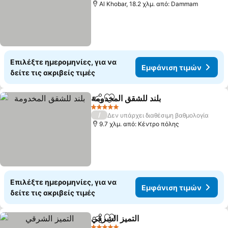
Al Khobar, 18.2 χλμ. από: Dammam
Επιλέξτε ημερομηνίες, για να
Εμφάνιση τιμών
δείτε τις ακριβείς τιμές
بلند للشقق المخدومة
Κοινοποίηση
Προσθήκη στα αγαπημένα
5 Αστέρια
/
Δεν υπάρχει διαθέσιμη βαθμολογία
9.7 χλμ. από: Κέντρο πόλης
Επιλέξτε ημερομηνίες, για να
Εμφάνιση τιμών
δείτε τις ακριβείς τιμές
التميز الشرقي
Κοινοποίηση
Προσθήκη στα αγαπημένα