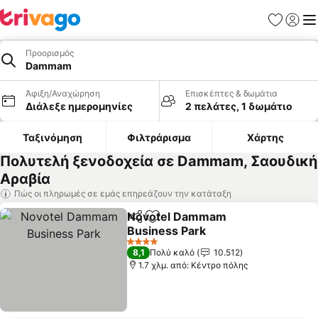
Αγαπημέν
Σύνδε
Με
Προορισμός
Dammam
Άφιξη/Αναχώρηση
Επισκέπτες & δωμάτια
Διάλεξε ημερομηνίες
2 πελάτες, 1 δωμάτιο
Ταξινόμηση
Φιλτράρισμα
Χάρτης
Πολυτελή ξενοδοχεία σε Dammam, Σαουδική
Αραβία
Πώς οι πληρωμές σε εμάς επηρεάζουν την κατάταξη
Novotel Dammam
Κοινοποίηση
Προσθήκη στα αγαπημένα
Business Park
4 Αστέρια
8,1
Πολύ καλό
10.512
1.7 χλμ. από: Κέντρο πόλης