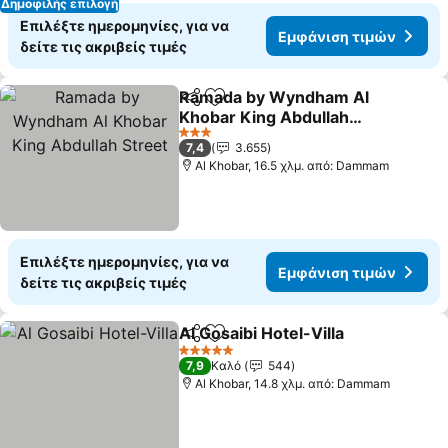
Δημοφιλής επιλογή
Επιλέξτε ημερομηνίες, για να
Εμφάνιση τιμών
δείτε τις ακριβείς τιμές
Ramada by Wyndham Al
Κοινοποίηση
Προσθήκη στα αγαπημένα
Khobar King Abdullah
Street
3 Αστέρια
7,4
3.655
Al Khobar, 16.5 χλμ. από: Dammam
Επιλέξτε ημερομηνίες, για να
Εμφάνιση τιμών
δείτε τις ακριβείς τιμές
Al Gosaibi Hotel-Villa
Κοινοποίηση
Προσθήκη στα αγαπημένα
5 Αστέρια
7,9
Καλό
544
Al Khobar, 14.8 χλμ. από: Dammam