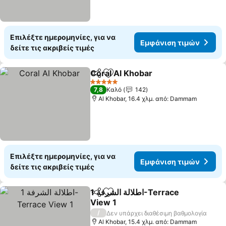
Επιλέξτε ημερομηνίες, για να
Εμφάνιση τιμών
δείτε τις ακριβείς τιμές
Coral Al Khobar
Κοινοποίηση
Προσθήκη στα αγαπημένα
5 Αστέρια
7,8
Καλό
142
Al Khobar, 16.4 χλμ. από: Dammam
Επιλέξτε ημερομηνίες, για να
Εμφάνιση τιμών
δείτε τις ακριβείς τιμές
اطلالة الشرفة 1-Terrace
Κοινοποίηση
Προσθήκη στα αγαπημένα
View 1
/
Δεν υπάρχει διαθέσιμη βαθμολογία
Al Khobar, 15.4 χλμ. από: Dammam