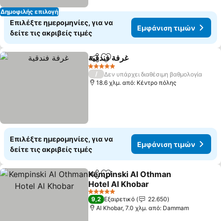
Δημοφιλής επιλογή
Επιλέξτε ημερομηνίες, για να
Εμφάνιση τιμών
δείτε τις ακριβείς τιμές
غرفة فندقية
Κοινοποίηση
Προσθήκη στα αγαπημένα
5 Αστέρια
/
Δεν υπάρχει διαθέσιμη βαθμολογία
18.6 χλμ. από: Κέντρο πόλης
Επιλέξτε ημερομηνίες, για να
Εμφάνιση τιμών
δείτε τις ακριβείς τιμές
Kempinski Al Othman
Κοινοποίηση
Προσθήκη στα αγαπημένα
Hotel Al Khobar
5 Αστέρια
9,2
Εξαιρετικό
22.650
Al Khobar, 7.0 χλμ. από: Dammam