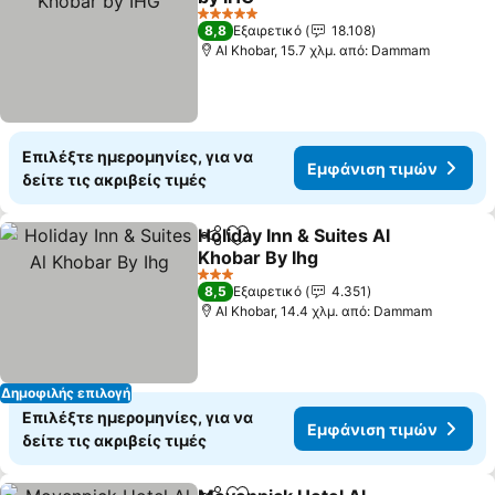
5 Αστέρια
8,8
Εξαιρετικό
18.108
Al Khobar, 15.7 χλμ. από: Dammam
Επιλέξτε ημερομηνίες, για να
Εμφάνιση τιμών
δείτε τις ακριβείς τιμές
Holiday Inn & Suites Al
Κοινοποίηση
Προσθήκη στα αγαπημένα
Khobar By Ihg
3 Αστέρια
8,5
Εξαιρετικό
4.351
Al Khobar, 14.4 χλμ. από: Dammam
Δημοφιλής επιλογή
Επιλέξτε ημερομηνίες, για να
Εμφάνιση τιμών
δείτε τις ακριβείς τιμές