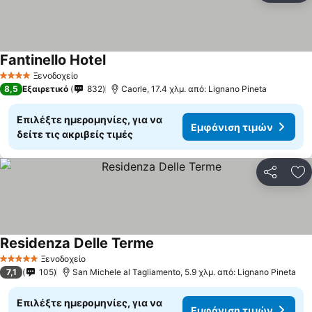
Fantinello Hotel
Εμφάνιση τιμών
Ξενοδοχείο
4 Αστέρια
8,5
Εξαιρετικό
832
Caorle, 17.4 χλμ. από: Lignano Pineta
Επιλέξτε ημερομηνίες, για να
Εμφάνιση τιμών
δείτε τις ακριβείς τιμές
Κοινοποί
Πρ
Residenza Delle Terme
Εμφάνιση τιμών
Ξενοδοχείο
5 Αστέρια
7,1
105
San Michele al Tagliamento, 5.9 χλμ. από: Lignano Pineta
Επιλέξτε ημερομηνίες, για να
Εμφάνιση τιμών