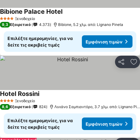
Bibione Palace Hotel
Εμφάνιση τιμών
Ξενοδοχείο
4 Αστέρια
9,3
Εξαιρετικό
4.373
Bibione, 5.2 χλμ. από: Lignano Pineta
Επιλέξτε ημερομηνίες, για να
Εμφάνιση τιμών
δείτε τις ακριβείς τιμές
Κοινοποί
Πρ
Hotel Rossini
Εμφάνιση τιμών
Ξενοδοχείο
4 Αστέρια
8,6
Εξαιρετικό
824
Λινιάνο Σαμπιαντόρο, 3.7 χλμ. από: Lignano Pin
Επιλέξτε ημερομηνίες, για να
Εμφάνιση τιμών
δείτε τις ακριβείς τιμές