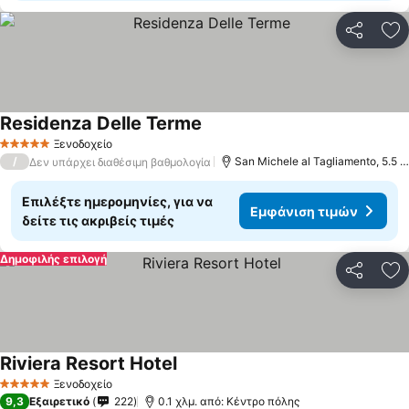
Κοινοποί
Πρ
Residenza Delle Terme
Εμφάνιση τιμών
Ξενοδοχείο
5 Αστέρια
/
San Michele al Tagliamento, 5.5 χ
Δεν υπάρχει διαθέσιμη βαθμολογία
Επιλέξτε ημερομηνίες, για να
Εμφάνιση τιμών
δείτε τις ακριβείς τιμές
Δημοφιλής επιλογή
Κοινοποί
Πρ
Riviera Resort Hotel
Εμφάνιση τιμών
Ξενοδοχείο
5 Αστέρια
9,3
Εξαιρετικό
222
0.1 χλμ. από: Κέντρο πόλης