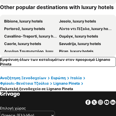
Other popular destinations with luxury hotels
Bibione, luxury hotels
Jesolo, luxury hotels
Portorož, luxury hotels
Λίντο ντι Γέζολο, luxury hotels
Cavallino-Treporti, luxury hotels
Ουμάγκ, luxury hotels
Caorle, luxury hotels
Savudrija, luxury hotels
Λινιάνο Σαμπιαντόρο, luxury hotels
Piran, luxury hotels
Grado, luxury hotels
Udine, luxury hotels
Εμφάνιση όλων των καταλυμάτων στον προορισμό Lignano
Pineta
Duino-Aurisina, luxury hotels
Noventa di Piave, luxury hotels
Codroipo, luxury hotels
Izola, luxury hotels
Αναζήτηση Ξενοδοχείων
Ευρώπη
Ιταλία
Pordenone, luxury hotels
Cormons, luxury hotels
Φρίουλι-Βενέτσια Τζούλια
Lignano Pineta
Monfalcone, luxury hotels
Premariacco, luxury hotels
Πολυτελή ξενοδοχεία σε Lignano Pineta
Gradisca d'Isonzo, luxury hotels
Casarsa della Delizia, luxury hotels
Facebook
Twitter
Insta
Yo
San Michele al Tagliamento, luxury hotels
Buttrio, luxury hotels
Επιλογή χώρας
Palazzolo dello Stella, luxury hotels
Portogruaro, luxury hotels