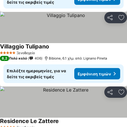
δείτε τις ακριβείς τιμές
Κοινοποί
Πρ
Villaggio Tulipano
Εμφάνιση τιμών
Ξενοδοχείο
5 Αστέρια
8,2
Πολύ καλό
406
Bibione, 6.1 χλμ. από: Lignano Pineta
Επιλέξτε ημερομηνίες, για να
Εμφάνιση τιμών
δείτε τις ακριβείς τιμές
Κοινοποί
Πρ
Residence Le Zattere
Εμφάνιση τιμών