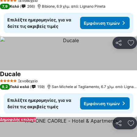
Ξενοδοχείο
5 Αστέρια
7,9
Καλό
266
Bibione, 6.9 χλμ. από: Lignano Pineta
Επιλέξτε ημερομηνίες, για να
Εμφάνιση τιμών
δείτε τις ακριβείς τιμές
Κοινοποί
Πρ
Ducale
Εμφάνιση τιμών
Ξενοδοχείο
5 Αστέρια
8,2
Πολύ καλό
159
San Michele al Tagliamento, 6.7 χλμ. από: Lignan
Επιλέξτε ημερομηνίες, για να
Εμφάνιση τιμών
δείτε τις ακριβείς τιμές
Δημοφιλής επιλογή
Κοινοποί
Πρ