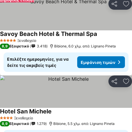
Δημοφιλής επιλογή
Κοινοποί
Πρ
Savoy Beach Hotel & Thermal Spa
Εμφάνιση τιμώ
Ξενοδοχείο
5 Αστέρια
8,9
Εξαιρετικό
3.418
Bibione, 6.0 χλμ. από: Lignano Pineta
Επιλέξτε ημερομηνίες, για να
Εμφάνιση τιμών
δείτε τις ακριβείς τιμές
Κοινοποί
Πρ
Hotel San Michele
Εμφάνιση τιμών
Ξενοδοχείο
4 Αστέρια
8,9
Εξαιρετικό
1.279
Bibione, 5.5 χλμ. από: Lignano Pineta