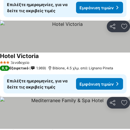
Επιλέξτε ημερομηνίες, για να
Εμφάνιση τιμών
δείτε τις ακριβείς τιμές
Κοινοποί
Πρ
Hotel Victoria
Εμφάνιση τιμών
Ξενοδοχείο
3 Αστέρια
8,9
Εξαιρετικό
1.969
Bibione, 4.5 χλμ. από: Lignano Pineta
Επιλέξτε ημερομηνίες, για να
Εμφάνιση τιμών
δείτε τις ακριβείς τιμές
Κοινοποί
Πρ