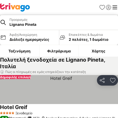
Αγαπημέν
Σύνδε
Με
Προορισμός
Lignano Pineta
Άφιξη/Αναχώρηση
Επισκέπτες & δωμάτια
Διάλεξε ημερομηνίες
2 πελάτες, 1 δωμάτιο
Ταξινόμηση
Φιλτράρισμα
Χάρτης
Πολυτελή ξενοδοχεία σε Lignano Pineta,
Ιταλία
Πώς οι πληρωμές σε εμάς επηρεάζουν την κατάταξη
Δημοφιλής επιλογή
Κοινοποί
Πρ
Hotel Greif
Εμφάνιση τιμών
Ξενοδοχείο
5 Αστέρια