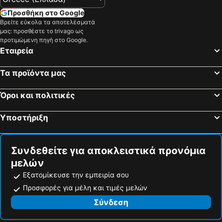
Eraclea Mare, luxury hotels
Savogna d'Isonzo, luxury hotels
Προσθήκη στο Google
Azzano Decimo, luxury hotels
Fiume Veneto, luxury hotels
Βρείτε εύκολα τα αποτελέσματά
μας: προσθέστε το trivago ως
Gorgo al Monticano, luxury hotels
Pasiano di Pordenone, luxury hotels
προτιμώμενη πηγή στο Google.
Marano Lagunare, luxury hotels
Manzano, luxury hotels
Εταιρεία
San Donà di Piave, luxury hotels
Jagodje, luxury hotels
Τα προϊόντα μας
Palmanova, luxury hotels
Motta di Livenza, luxury hotels
Aquileia, luxury hotels
Όροι και πολιτικές
Υποστήριξη
Συνδεθείτε για αποκλειστικά προνόμια
μελών
Εξατομίκευσε την εμπειρία σου
Προσφορές για μέλη και τιμές μελών
Σύνδεση