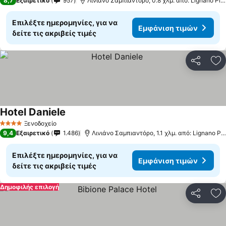
8,7
Εξαιρετικό
957
Λινιάνο Σαμπιαντόρο, 0.8 χλμ. από: Lignano Pin
Επιλέξτε ημερομηνίες, για να
Εμφάνιση τιμών
δείτε τις ακριβείς τιμές
Κοινοποί
Πρ
Hotel Daniele
Εμφάνιση τιμών
Ξενοδοχείο
4 Αστέρια
9,4
Εξαιρετικό
1.486
Λινιάνο Σαμπιαντόρο, 1.1 χλμ. από: Lignano Pi
Επιλέξτε ημερομηνίες, για να
Εμφάνιση τιμών
δείτε τις ακριβείς τιμές
Δημοφιλής επιλογή
Κοινοποί
Πρ