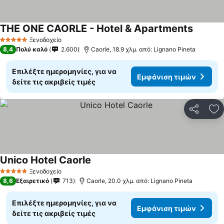
THE ONE CAORLE - Hotel & Apartments
Εμφάνισ
Ξενοδοχείο
5 Αστέρια
8,4
Πολύ καλό
2.600
Caorle, 18.9 χλμ. από: Lignano Pineta
Επιλέξτε ημερομηνίες, για να
Εμφάνιση τιμών
δείτε τις ακριβείς τιμές
Κοινοποί
Πρ
Unico Hotel Caorle
Εμφάνιση τιμών
Ξενοδοχείο
5 Αστέρια
8,6
Εξαιρετικό
713
Caorle, 20.0 χλμ. από: Lignano Pineta
Επιλέξτε ημερομηνίες, για να
Εμφάνιση τιμών
δείτε τις ακριβείς τιμές