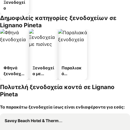
Ξενοδοχεί
ο
Δημοφιλείς κατηγορίες ξενοδοχείων σε
Lignano Pineta
Φθηνά
Ξενοδοχεί
Παραλιακ
ξενοδοχεί
α με
ά
α
πισίνες
ξενοδοχεί
α
Πολυτελή ξενοδοχεία κοντά σε Lignano
Pineta
Τα παρακάτω ξενοδοχεία ίσως είναι ενδιαφέροντα για εσάς:
Savoy Beach Hotel & Thermal Spa