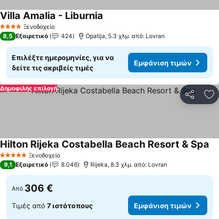
Villa Amalia - Liburnia
Εμφάνιση τιμών
Ξενοδοχείο
4 Αστέρια
8,5
Εξαιρετικό
424
Opatija, 5.3 χλμ. από: Lovran
Επιλέξτε ημερομηνίες, για να
Εμφάνιση τιμών
δείτε τις ακριβείς τιμές
Δημοφιλής επιλογή
Κοινοποί
Πρ
Hilton Rijeka Costabella Beach Resort & Spa
Εμ
Ξενοδοχείο
5 Αστέρια
9,1
Εξαιρετικό
8.046
Rijeka, 8.3 χλμ. από: Lovran
306 €
Από
Τιμές από
7 ιστότοπους
Εμφάνιση τιμών