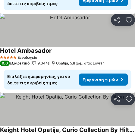
Εμφάνιση τιμών
δείτε τις ακριβείς τιμές
Κοινοποί
Πρ
Hotel Ambasador
Εμφάνιση τιμών
Ξενοδοχείο
5 Αστέρια
9,0
Εξαιρετικό
9.344
Opatija, 5.8 χλμ. από: Lovran
Επιλέξτε ημερομηνίες, για να
Εμφάνιση τιμών
δείτε τις ακριβείς τιμές
Κοινοποί
Πρ
Keight Hotel Opatija, Curio Collection By Hilton