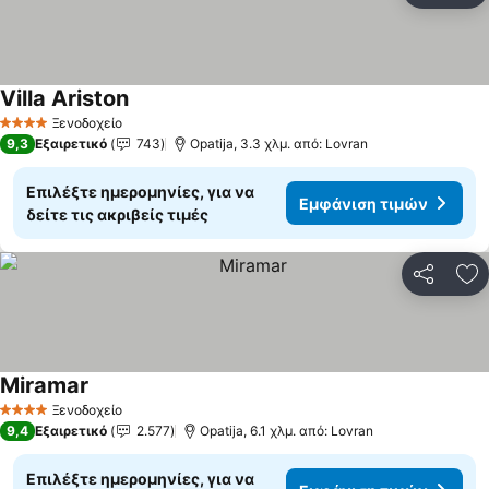
Villa Ariston
Εμφάνιση τιμών
Ξενοδοχείο
4 Αστέρια
9,3
Εξαιρετικό
743
Opatija, 3.3 χλμ. από: Lovran
Επιλέξτε ημερομηνίες, για να
Εμφάνιση τιμών
δείτε τις ακριβείς τιμές
Κοινοποί
Πρ
Miramar
Εμφάνιση τιμών
Ξενοδοχείο
4 Αστέρια
9,4
Εξαιρετικό
2.577
Opatija, 6.1 χλμ. από: Lovran
Επιλέξτε ημερομηνίες, για να