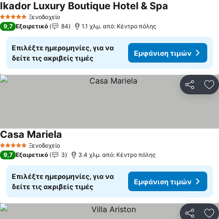
Ikador Luxury Boutique Hotel & Spa
Εμφάνιση τι
Ξενοδοχείο
5 Αστέρια
9,7
Εξαιρετικό
84
1.1 χλμ. από: Κέντρο πόλης
Επιλέξτε ημερομηνίες, για να
Εμφάνιση τιμών
δείτε τις ακριβείς τιμές
Κοινοποί
Πρ
Casa Mariela
Εμφάνιση τιμών
Ξενοδοχείο
5 Αστέρια
9,7
Εξαιρετικό
3
3.4 χλμ. από: Κέντρο πόλης
Επιλέξτε ημερομηνίες, για να
Εμφάνιση τιμών
δείτε τις ακριβείς τιμές
Κοινοποί
Πρ