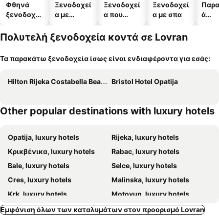
Φθηνά
Ξενοδοχεί
Ξενοδοχεί
Ξενοδοχεί
Παρα
ξενοδοχεί
α με
α που
α με σπα
ά
α
πισίνες
δέχονται
ξενο
κατοικίδι
α
Πολυτελή ξενοδοχεία κοντά σε Lovran
α
Τα παρακάτω ξενοδοχεία ίσως είναι ενδιαφέροντα για εσάς:
Hilton Rijeka Costabella Beach Resort & Spa
Bristol Hotel Opatija
Other popular destinations with luxury hotels
Opatija, luxury hotels
Rijeka, luxury hotels
Κρικβένικα, luxury hotels
Rabac, luxury hotels
Bale, luxury hotels
Selce, luxury hotels
Cres, luxury hotels
Malinska, luxury hotels
Krk, luxury hotels
Motovun, luxury hotels
Dobrinj, luxury hotels
Buje, luxury hotels
Εμφάνιση όλων των καταλυμάτων στον προορισμό Lovran