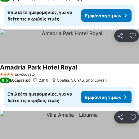
Επιλέξτε ημερομηνίες, για να
Εμφάνιση τιμών
δείτε τις ακριβείς τιμές
Κοινοποί
Πρ
Amadria Park Hotel Royal
Εμφάνιση τιμών
Ξενοδοχείο
4 Αστέρια
9,5
Εξαιρετικό
2.810
Opatija, 5.6 χλμ. από: Lovran
Επιλέξτε ημερομηνίες, για να
Εμφάνιση τιμών
δείτε τις ακριβείς τιμές
Κοινοποί
Πρ