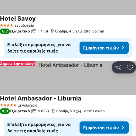
Hotel Savoy
Εμφάνιση τιμών
Ξενοδοχείο
4 Αστέρια
8,7
Εξαιρετικό
1.416
Opatija, 4.5 χλμ. από: Lovran
Επιλέξτε ημερομηνίες, για να
Εμφάνιση τιμών
δείτε τις ακριβείς τιμές
Δημοφιλής επιλογή
Κοινοποί
Πρ
Hotel Ambasador - Liburnia
Εμφάνιση τιμών
Ξενοδοχείο
5 Αστέρια
9,0
Εξαιρετικό
9.637
Opatija, 5.9 χλμ. από: Lovran
Επιλέξτε ημερομηνίες, για να
Εμφάνιση τιμών
δείτε τις ακριβείς τιμές