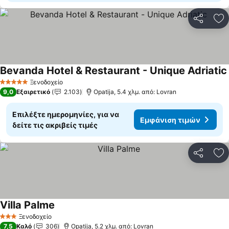
Κοινοποί
Πρ
Bevanda Hotel & Restaurant - Unique Adriatic
Ξενοδοχείο
5 Αστέρια
9,0
Εξαιρετικό
2.103
Opatija, 5.4 χλμ. από: Lovran
Επιλέξτε ημερομηνίες, για να
Εμφάνιση τιμών
δείτε τις ακριβείς τιμές
Κοινοποί
Πρ
Villa Palme
Εμφάνιση τιμών
Ξενοδοχείο
3 Αστέρια
7,5
Καλό
306
Opatija, 5.2 χλμ. από: Lovran