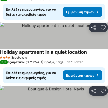
Επιλέξτε ημερομηνίες, για να
Εμφάνιση τιμών
δείτε τις ακριβείς τιμές
Κοινοποί
Πρ
Holiday apartment in a quiet location
Εμφάνιση τ
Ξενοδοχείο
4 Αστέρια
9,5
Εξαιρετικό
2.724
Opatija, 5.6 χλμ. από: Lovran
Επιλέξτε ημερομηνίες, για να
Εμφάνιση τιμών
δείτε τις ακριβείς τιμές
Κοινοποί
Πρ