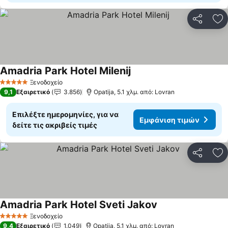
Κοινοποί
Πρ
Amadria Park Hotel Milenij
Εμφάνιση τιμών
Ξενοδοχείο
5 Αστέρια
9,1
Εξαιρετικό
3.856
Opatija, 5.1 χλμ. από: Lovran
Επιλέξτε ημερομηνίες, για να
Εμφάνιση τιμών
δείτε τις ακριβείς τιμές
Κοινοποί
Πρ
Amadria Park Hotel Sveti Jakov
Εμφάνιση τιμών
Ξενοδοχείο
5 Αστέρια
9,4
Εξαιρετικό
1.049
Opatija, 5.1 χλμ. από: Lovran