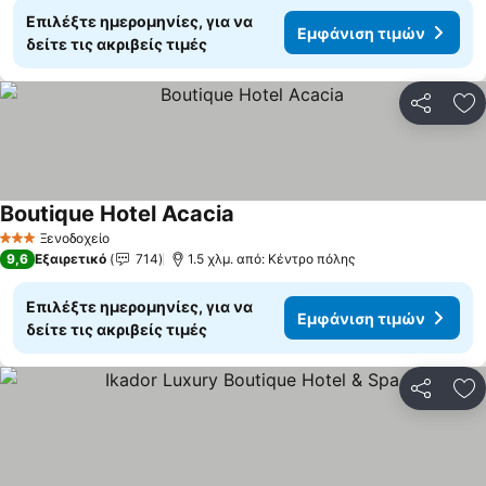
Επιλέξτε ημερομηνίες, για να
Εμφάνιση τιμών
δείτε τις ακριβείς τιμές
Κοινοποί
Πρ
Boutique Hotel Acacia
Εμφάνιση τιμών
Ξενοδοχείο
3 Αστέρια
9,6
Εξαιρετικό
714
1.5 χλμ. από: Κέντρο πόλης
Επιλέξτε ημερομηνίες, για να
Εμφάνιση τιμών
δείτε τις ακριβείς τιμές
Κοινοποί
Πρ