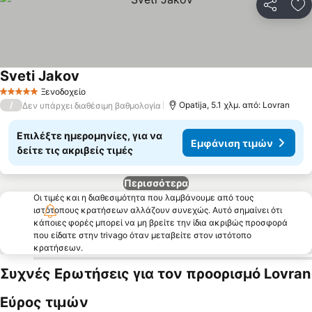
Κοινοποί
Πρ
Sveti Jakov
Εμφάνιση τιμών
Ξενοδοχείο
5 Αστέρια
/
Opatija, 5.1 χλμ. από: Lovran
Δεν υπάρχει διαθέσιμη βαθμολογία
Επιλέξτε ημερομηνίες, για να
Εμφάνιση τιμών
δείτε τις ακριβείς τιμές
Περισσότερα
Οι τιμές και η διαθεσιμότητα που λαμβάνουμε από τους
ιστότοπους κρατήσεων αλλάζουν συνεχώς. Αυτό σημαίνει ότι
κάποιες φορές μπορεί να μη βρείτε την ίδια ακριβώς προσφορά
που είδατε στην trivago όταν μεταβείτε στον ιστότοπο
κρατήσεων.
Συχνές Ερωτήσεις για τον προορισμό Lovran
Εύρος τιμών