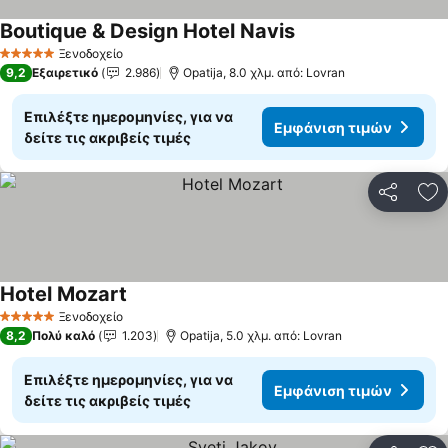
Boutique & Design Hotel Navis
Εμφάνιση τιμών
Ξενοδοχείο
5 Αστέρια
9,2
Εξαιρετικό
2.986
Opatija, 8.0 χλμ. από: Lovran
Επιλέξτε ημερομηνίες, για να
Εμφάνιση τιμών
δείτε τις ακριβείς τιμές
Κοινοποί
Πρ
Hotel Mozart
Εμφάνιση τιμών
Ξενοδοχείο
5 Αστέρια
8,2
Πολύ καλό
1.203
Opatija, 5.0 χλμ. από: Lovran
Επιλέξτε ημερομηνίες, για να
Εμφάνιση τιμών
δείτε τις ακριβείς τιμές