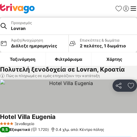
Αγαπημέν
Σύνδε
Με
Προορισμός
Lovran
Άφιξη/Αναχώρηση
Επισκέπτες & δωμάτια
Διάλεξε ημερομηνίες
2 πελάτες, 1 δωμάτιο
Ταξινόμηση
Φιλτράρισμα
Χάρτης
Πολυτελή ξενοδοχεία σε Lovran, Κροατία
Πώς οι πληρωμές σε εμάς επηρεάζουν την κατάταξη
Κοινοποί
Πρ
Hotel Villa Eugenia
Εμφάνιση τιμών
Ξενοδοχείο
4 Αστέρια
9,5
Εξαιρετικό
1.720
0.4 χλμ. από: Κέντρο πόλης