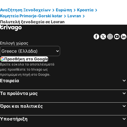
Krnica, luxury hotels
Omišalj, luxury hotels
Αναζήτηση Ξενοδοχείων
Ευρώπη
Κροατία
Kozina, luxury hotels
Njivice, luxury hotels
Κομητεία Primorje-Gorski kotar
Lovran
Punat, luxury hotels
Νόβι Βινοντόλσκι, luxury hotels
Πολυτελή ξενοδοχεία σε Lovran
Višnjan, luxury hotels
Oprtalj, luxury hotels
Matulji, luxury hotels
Ilirska Bistrica, luxury hotels
Facebook
Twitter
Insta
Yo
Επιλογή χώρας
Tinjan, luxury hotels
Vrbnik, luxury hotels
Προσθήκη στο Google
Βρείτε εύκολα τα αποτελέσματά
μας: προσθέστε το trivago ως
προτιμώμενη πηγή στο Google.
Εταιρεία
Τα προϊόντα μας
Όροι και πολιτικές
Υποστήριξη