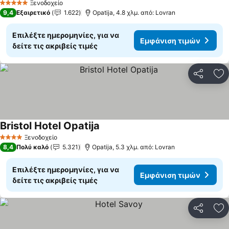
Εμφάνιση τιμών
Ξενοδοχείο
5 Αστέρια
9,4
Εξαιρετικό
1.622
Opatija, 4.8 χλμ. από: Lovran
Επιλέξτε ημερομηνίες, για να
Εμφάνιση τιμών
δείτε τις ακριβείς τιμές
Κοινοποί
Πρ
Bristol Hotel Opatija
Εμφάνιση τιμών
Ξενοδοχείο
4 Αστέρια
8,4
Πολύ καλό
5.321
Opatija, 5.3 χλμ. από: Lovran
Επιλέξτε ημερομηνίες, για να
Εμφάνιση τιμών
δείτε τις ακριβείς τιμές
Κοινοποί
Πρ