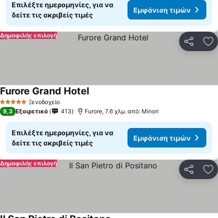
Επιλέξτε ημερομηνίες, για να
Εμφάνιση τιμών
δείτε τις ακριβείς τιμές
Δημοφιλής επιλογή
Κοινοποί
Πρ
Furore Grand Hotel
Ξενοδοχείο
5 Αστέρια
9,3
Εξαιρετικό
413
Furore, 7.6 χλμ. από: Minori
Επιλέξτε ημερομηνίες, για να
Εμφάνιση τιμών
δείτε τις ακριβείς τιμές
Δημοφιλής επιλογή
Κοινοποί
Πρ