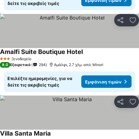
Εμφάνιση τιμών
δείτε τις ακριβείς τιμές
Κοινοποί
Πρ
Amalfi Suite Boutique Hotel
Ξενοδοχείο
3 Αστέρια
9,0
Εξαιρετικό
294
Αμάλφι, 2.7 χλμ. από: Minori
Επιλέξτε ημερομηνίες, για να
Εμφάνιση τιμών
δείτε τις ακριβείς τιμές
Κοινοποί
Πρ
Villa Santa Maria