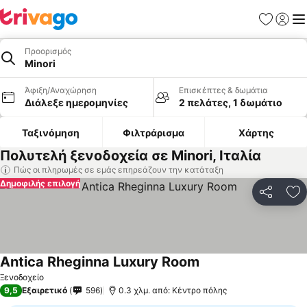
Αγαπημέν
Σύνδε
Με
Προορισμός
Minori
Άφιξη/Αναχώρηση
Επισκέπτες & δωμάτια
Διάλεξε ημερομηνίες
2 πελάτες, 1 δωμάτιο
Ταξινόμηση
Φιλτράρισμα
Χάρτης
Πολυτελή ξενοδοχεία σε Minori, Ιταλία
Πώς οι πληρωμές σε εμάς επηρεάζουν την κατάταξη
Δημοφιλής επιλογή
Κοινοποί
Πρ
Antica Rheginna Luxury Room
Ξενοδοχείο
9,5
Εξαιρετικό
596
0.3 χλμ. από: Κέντρο πόλης