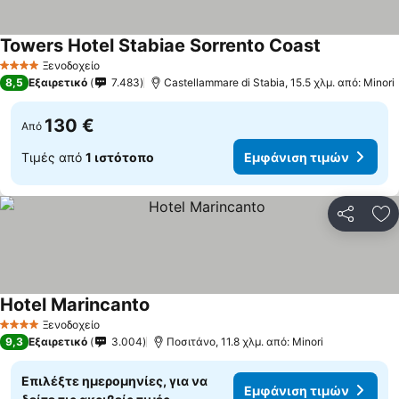
Towers Hotel Stabiae Sorrento Coast
Ξενοδοχείο
4 Αστέρια
8,5
Εξαιρετικό
7.483
Castellammare di Stabia, 15.5 χλμ. από: Minori
130 €
Από
Τιμές από
1 ιστότοπο
Εμφάνιση τιμών
Κοινοποί
Πρ
Hotel Marincanto
Ξενοδοχείο
4 Αστέρια
9,3
Εξαιρετικό
3.004
Ποσιτάνο, 11.8 χλμ. από: Minori
Επιλέξτε ημερομηνίες, για να
Εμφάνιση τιμών