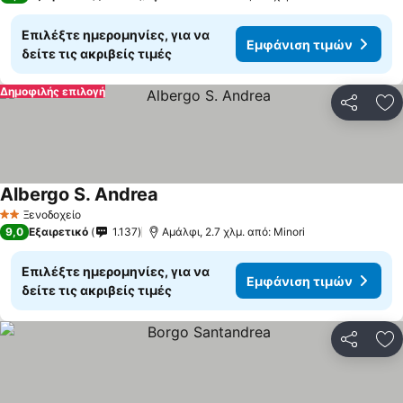
Επιλέξτε ημερομηνίες, για να
Εμφάνιση τιμών
δείτε τις ακριβείς τιμές
Δημοφιλής επιλογή
Κοινοποί
Πρ
Albergo S. Andrea
Ξενοδοχείο
2 Αστέρια
9,0
Εξαιρετικό
1.137
Αμάλφι, 2.7 χλμ. από: Minori
Επιλέξτε ημερομηνίες, για να
Εμφάνιση τιμών
δείτε τις ακριβείς τιμές
Κοινοποί
Πρ