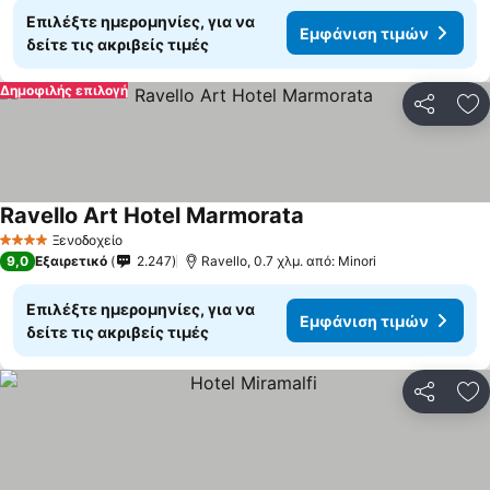
Επιλέξτε ημερομηνίες, για να
Εμφάνιση τιμών
δείτε τις ακριβείς τιμές
Δημοφιλής επιλογή
Κοινοποί
Πρ
Ravello Art Hotel Marmorata
Ξενοδοχείο
4 Αστέρια
9,0
Εξαιρετικό
2.247
Ravello, 0.7 χλμ. από: Minori
Επιλέξτε ημερομηνίες, για να
Εμφάνιση τιμών
δείτε τις ακριβείς τιμές
Κοινοποί
Πρ