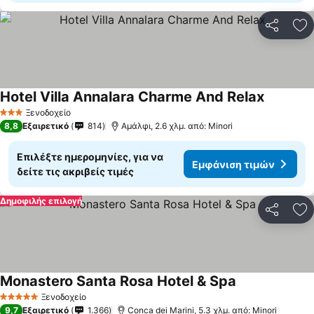
Κοινοποί
Πρ
Hotel Villa Annalara Charme And Relax
Ξενοδοχείο
3 Αστέρια
8,8
Εξαιρετικό
814
Αμάλφι, 2.6 χλμ. από: Minori
Επιλέξτε ημερομηνίες, για να
Εμφάνιση τιμών
δείτε τις ακριβείς τιμές
Δημοφιλής επιλογή
Κοινοποί
Πρ
Monastero Santa Rosa Hotel & Spa
Ξενοδοχείο
5 Αστέρια
9,7
Εξαιρετικό
1.366
Conca dei Marini, 5.3 χλμ. από: Minori