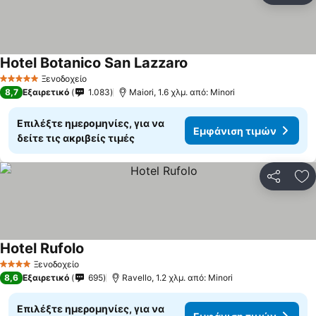
Hotel Botanico San Lazzaro
Ξενοδοχείο
5 Αστέρια
8,7
Εξαιρετικό
1.083
Maiori, 1.6 χλμ. από: Minori
Επιλέξτε ημερομηνίες, για να
Εμφάνιση τιμών
δείτε τις ακριβείς τιμές
Κοινοποί
Πρ
Hotel Rufolo
Ξενοδοχείο
4 Αστέρια
8,6
Εξαιρετικό
695
Ravello, 1.2 χλμ. από: Minori
Επιλέξτε ημερομηνίες, για να