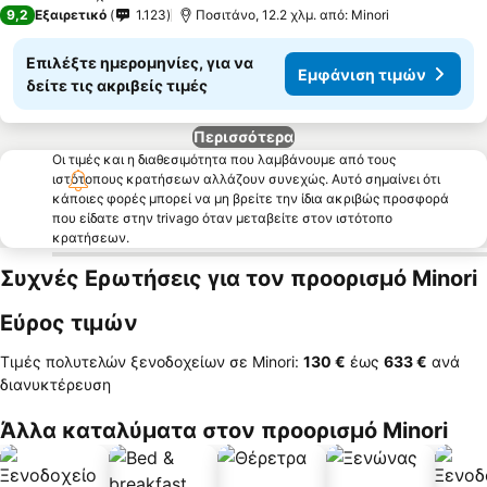
4 Αστέρια
9,2
Εξαιρετικό
1.123
Ποσιτάνο, 12.2 χλμ. από: Minori
Επιλέξτε ημερομηνίες, για να
Εμφάνιση τιμών
δείτε τις ακριβείς τιμές
Περισσότερα
Οι τιμές και η διαθεσιμότητα που λαμβάνουμε από τους
ιστότοπους κρατήσεων αλλάζουν συνεχώς. Αυτό σημαίνει ότι
κάποιες φορές μπορεί να μη βρείτε την ίδια ακριβώς προσφορά
που είδατε στην trivago όταν μεταβείτε στον ιστότοπο
κρατήσεων.
Συχνές Ερωτήσεις για τον προορισμό Minori
Εύρος τιμών
Τιμές πολυτελών ξενοδοχείων σε Minori:
‎130 €
έως
‎633 €
ανά
διανυκτέρευση
Άλλα καταλύματα στον προορισμό Minori