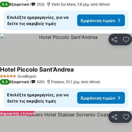
4 Αστέρια
9,6
Εξαιρετικό
253
Vietri Sul Mare, 7.8 χλμ. από: Minori
Επιλέξτε ημερομηνίες, για να
Εμφάνιση τιμών
δείτε τις ακριβείς τιμές
Κοινοποί
Πρ
Hotel Piccolo Sant'Andrea
Ξενοδοχείο
5 Αστέρια
9,3
Εξαιρετικό
520
Praiano, 10.1 χλμ. από: Minori
Επιλέξτε ημερομηνίες, για να
Εμφάνιση τιμών
δείτε τις ακριβείς τιμές
Δημοφιλής επιλογή
Κοινοποί
Πρ