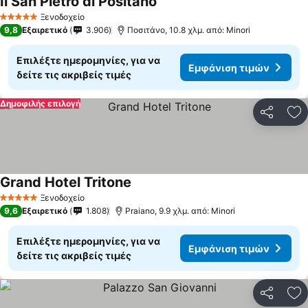
Il San Pietro di Positano
Ξενοδοχείο
5 Αστέρια
9,8
Εξαιρετικό
3.906
Ποσιτάνο, 10.8 χλμ. από: Minori
Επιλέξτε ημερομηνίες, για να
Εμφάνιση τιμών
δείτε τις ακριβείς τιμές
Δημοφιλής επιλογή
Κοινοποί
Πρ
Grand Hotel Tritone
Ξενοδοχείο
5 Αστέρια
9,6
Εξαιρετικό
1.808
Praiano, 9.9 χλμ. από: Minori
Επιλέξτε ημερομηνίες, για να
Εμφάνιση τιμών
δείτε τις ακριβείς τιμές
Κοινοποί
Πρ