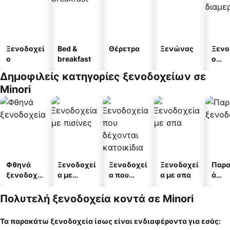
Ξενοδοχεί
Bed &
Θέρετρα
Ξενώνας
Ξενο
ο
breakfast
ο
διαμ
Δημοφιλείς κατηγορίες ξενοδοχείων σε
άτω
Minori
Φθηνά
Ξενοδοχεί
Ξενοδοχεί
Ξενοδοχεί
Παρα
ξενοδοχεί
α με
α που
α με σπα
ά
α
πισίνες
δέχονται
ξενο
κατοικίδι
α
Πολυτελή ξενοδοχεία κοντά σε Minori
α
Τα παρακάτω ξενοδοχεία ίσως είναι ενδιαφέροντα για εσάς: