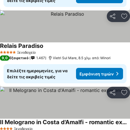
δείτε τις ακριβείς τιμές
Κοινοποί
Πρ
Relais Paradiso
Ξενοδοχείο
5 Αστέρια
9,0
Εξαιρετικό
1.467
Vietri Sul Mare, 8.5 χλμ. από: Minori
Επιλέξτε ημερομηνίες, για να
Εμφάνιση τιμών
δείτε τις ακριβείς τιμές
Κοινοποί
Πρ
Il Melograno in Costa d'Amalfi - romantic experience
Ξενοδοχείο