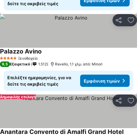
Εμφάνιση τιμών
δείτε τις ακριβείς τιμές
Κοινοποί
Πρ
Palazzo Avino
Ξενοδοχείο
5 Αστέρια
9,5
Εξαιρετικό
1.512
Ravello, 1.1 χλμ. από: Minori
Επιλέξτε ημερομηνίες, για να
Εμφάνιση τιμών
δείτε τις ακριβείς τιμές
Δημοφιλής επιλογή
Κοινοποί
Πρ
Anantara Convento di Amalfi Grand Hotel