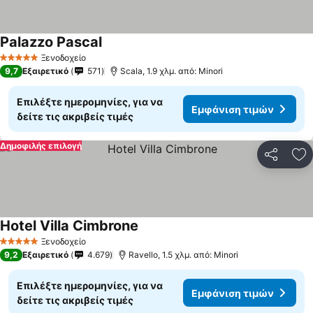
Palazzo Pascal
Ξενοδοχείο
5 Αστέρια
9,7
Εξαιρετικό
571
Scala, 1.9 χλμ. από: Minori
Επιλέξτε ημερομηνίες, για να
Εμφάνιση τιμών
δείτε τις ακριβείς τιμές
Δημοφιλής επιλογή
Κοινοποί
Πρ
Hotel Villa Cimbrone
Ξενοδοχείο
5 Αστέρια
9,2
Εξαιρετικό
4.679
Ravello, 1.5 χλμ. από: Minori
Επιλέξτε ημερομηνίες, για να
Εμφάνιση τιμών
δείτε τις ακριβείς τιμές