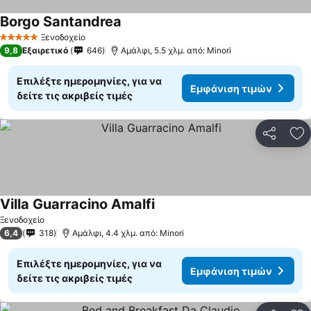
Borgo Santandrea
Ξενοδοχείο
5 Αστέρια
9,8
Εξαιρετικό
646
Αμάλφι, 5.5 χλμ. από: Minori
Επιλέξτε ημερομηνίες, για να
Εμφάνιση τιμών
δείτε τις ακριβείς τιμές
Κοινοποί
Πρ
Villa Guarracino Amalfi
Ξενοδοχείο
6,4
318
Αμάλφι, 4.4 χλμ. από: Minori
Επιλέξτε ημερομηνίες, για να
Εμφάνιση τιμών
δείτε τις ακριβείς τιμές