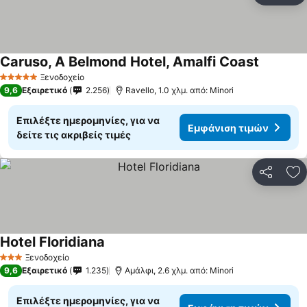
Caruso, A Belmond Hotel, Amalfi Coast
Ξενοδοχείο
5 Αστέρια
9,6
Εξαιρετικό
2.256
Ravello, 1.0 χλμ. από: Minori
Επιλέξτε ημερομηνίες, για να
Εμφάνιση τιμών
δείτε τις ακριβείς τιμές
Κοινοποί
Πρ
Hotel Floridiana
Ξενοδοχείο
3 Αστέρια
9,6
Εξαιρετικό
1.235
Αμάλφι, 2.6 χλμ. από: Minori
Επιλέξτε ημερομηνίες, για να