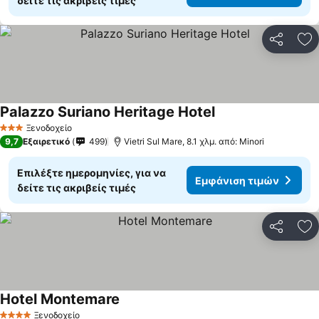
δείτε τις ακριβείς τιμές
Κοινοποί
Πρ
Palazzo Suriano Heritage Hotel
Ξενοδοχείο
3 Αστέρια
9,7
Εξαιρετικό
499
Vietri Sul Mare, 8.1 χλμ. από: Minori
Επιλέξτε ημερομηνίες, για να
Εμφάνιση τιμών
δείτε τις ακριβείς τιμές
Κοινοποί
Πρ
Hotel Montemare
Ξενοδοχείο