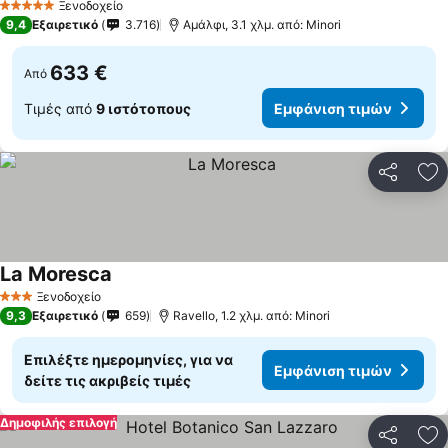
Ξενοδοχείο
5 Αστέρια
9,4
Εξαιρετικό
3.716
Αμάλφι, 3.1 χλμ. από: Minori
633 €
Από
Τιμές από
9 ιστότοπους
Εμφάνιση τιμών
Κοινοποί
Πρ
La Moresca
Ξενοδοχείο
3 Αστέρια
9,3
Εξαιρετικό
659
Ravello, 1.2 χλμ. από: Minori
Επιλέξτε ημερομηνίες, για να
Εμφάνιση τιμών
δείτε τις ακριβείς τιμές
Δημοφιλής επιλογή
Κοινοποί
Πρ