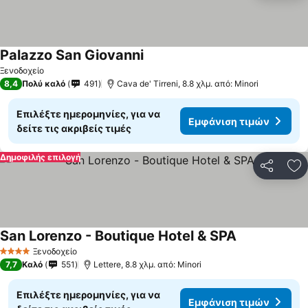
Palazzo San Giovanni
Ξενοδοχείο
8,4
Πολύ καλό
491
Cava de' Tirreni, 8.8 χλμ. από: Minori
Επιλέξτε ημερομηνίες, για να
Εμφάνιση τιμών
δείτε τις ακριβείς τιμές
Δημοφιλής επιλογή
Κοινοποί
Πρ
San Lorenzo - Boutique Hotel & SPA
Ξενοδοχείο
4 Αστέρια
7,7
Καλό
551
Lettere, 8.8 χλμ. από: Minori
Επιλέξτε ημερομηνίες, για να
Εμφάνιση τιμών