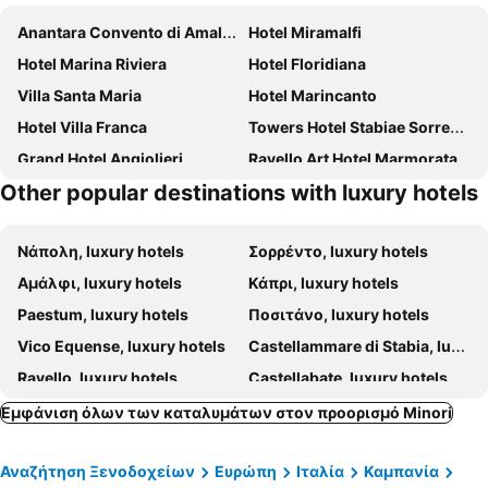
Anantara Convento di Amalfi Grand Hotel
Hotel Miramalfi
Hotel Marina Riviera
Hotel Floridiana
Villa Santa Maria
Hotel Marincanto
Hotel Villa Franca
Towers Hotel Stabiae Sorrento Coast
Grand Hotel Angiolieri
Ravello Art Hotel Marmorata
Other popular destinations with luxury hotels
Furore Grand Hotel
Grand Hotel La Sonrisa
Amalfi Suite Boutique Hotel
Relais Paradiso
Νάπολη, luxury hotels
Σορρέντο, luxury hotels
Hotel Piccolo Sant'Andrea
Hotel Royal Prisco
Αμάλφι, luxury hotels
Κάπρι, luxury hotels
La Madegra Seasuite
Do' Petro Relax & Pool
Paestum, luxury hotels
Ποσιτάνο, luxury hotels
San Severino Park Hotel & Spa
Hotel Mary
Vico Equense, luxury hotels
Castellammare di Stabia, luxury hotels
Caruso, A Belmond Hotel, Amalfi Coast
Palazzo Confalone
Ravello, luxury hotels
Castellabate, luxury hotels
Hotel Villa Annalara Charme And Relax
Monastero Santa Rosa Hotel & Spa
Salerno, luxury hotels
Vietri Sul Mare, luxury hotels
Hotel Raito
Palazzo Suriano Heritage Hotel
Εμφάνιση όλων των καταλυμάτων στον προορισμό Minori
Pompei, luxury hotels
Maiori, luxury hotels
Palazzo San Giovanni
Le Sirenuse
Αναζήτηση Ξενοδοχείων
Ευρώπη
Ιταλία
Καμπανία
Altavilla Silentina, luxury hotels
Mercato San Severino, luxury hotels
Hotel Palazzo Murat
Hotel Montemare