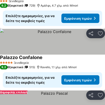
Ξενοδοχείο
3 Αστέρια
9,2
Εξαιρετικό
729
Αμάλφι, 4.7 χλμ. από: Minori
Επιλέξτε ημερομηνίες, για να
Εμφάνιση τιμών
δείτε τις ακριβείς τιμές
Κοινοποί
Πρ
Palazzo Confalone
Ξενοδοχείο
5 Αστέρια
9,2
Εξαιρετικό
515
Ravello, 1.1 χλμ. από: Minori
Επιλέξτε ημερομηνίες, για να
Εμφάνιση τιμών
δείτε τις ακριβείς τιμές
Δημοφιλής επιλογή
Κοινοποί
Πρ