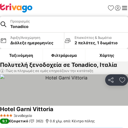
Αγαπημέν
Σύνδε
Με
Προορισμός
Tonadico
Άφιξη/Αναχώρηση
Επισκέπτες & δωμάτια
Διάλεξε ημερομηνίες
2 πελάτες, 1 δωμάτιο
Ταξινόμηση
Φιλτράρισμα
Χάρτης
Πολυτελή ξενοδοχεία σε Tonadico, Ιταλία
Πώς οι πληρωμές σε εμάς επηρεάζουν την κατάταξη
Κοινοποί
Πρ
Hotel Garni Vittoria
Εμφάνιση τιμών
Ξενοδοχείο
4 Αστέρια
9,1
Εξαιρετικό
362
0.6 χλμ. από: Κέντρο πόλης