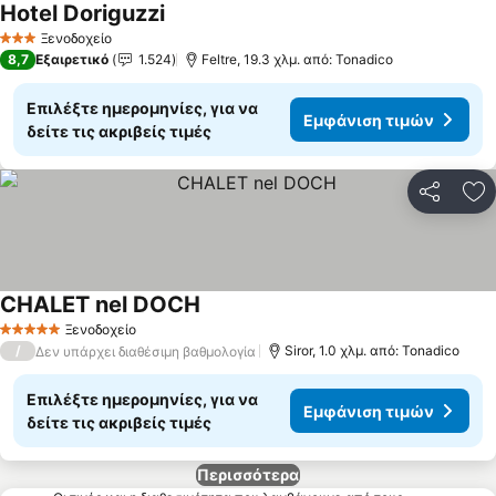
Hotel Doriguzzi
Εμφάνιση τιμών
Ξενοδοχείο
3 Αστέρια
8,7
Εξαιρετικό
1.524
Feltre, 19.3 χλμ. από: Tonadico
Επιλέξτε ημερομηνίες, για να
Εμφάνιση τιμών
δείτε τις ακριβείς τιμές
Κοινοποί
Πρ
CHALET nel DOCH
Εμφάνιση τιμών
Ξενοδοχείο
5 Αστέρια
/
Siror, 1.0 χλμ. από: Tonadico
Δεν υπάρχει διαθέσιμη βαθμολογία
Επιλέξτε ημερομηνίες, για να
Εμφάνιση τιμών
δείτε τις ακριβείς τιμές
Περισσότερα