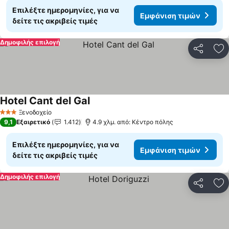
Επιλέξτε ημερομηνίες, για να
Εμφάνιση τιμών
δείτε τις ακριβείς τιμές
Δημοφιλής επιλογή
Κοινοποί
Πρ
Hotel Cant del Gal
Εμφάνιση τιμών
Ξενοδοχείο
3 Αστέρια
9,1
Εξαιρετικό
1.412
4.9 χλμ. από: Κέντρο πόλης
Επιλέξτε ημερομηνίες, για να
Εμφάνιση τιμών
δείτε τις ακριβείς τιμές
Δημοφιλής επιλογή
Κοινοποί
Πρ