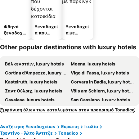
Φθηνά
Ξενοδοχεί
Ξενοδοχεί
ξενοδοχεί
α που
α με
α
δέχονται
πάρκινγκ
κατοικίδι
Other popular destinations with luxury hotels
α
Βόλκενστάιν, luxury hotels
Moena, luxury hotels
Cortina d'Ampezzo, luxury hotels
Vigo di Fassa, luxury hotels
Kastelruth, luxury hotels
Corvara in Badia, luxury hotels
Σαντ Ούλριχ, luxury hotels
Völs am Schlern, luxury hotels
Cavalese, luxury hotels
San Cassiano, luxury hotels
Ritten - Klobenstein, luxury hotels
San Vito di Cadore, luxury hotels
Εμφάνιση όλων των καταλυμάτων στον προορισμό Tonadico
Canazei, luxury hotels
Colfosco, luxury hotels
Αναζήτηση Ξενοδοχείων
Ευρώπη
Ιταλία
Valle di Cadore, luxury hotels
Asolo, luxury hotels
Τρεντίνο - Άλτο Άντιτζε
Tonadico
Nova Ponente, luxury hotels
Tiers am Rosengarten, luxury hotels