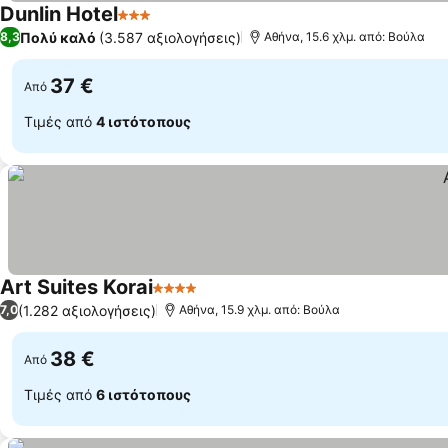
Dunlin Hotel
3 Αστέρια
Εμφάνιση τιμών
Πολύ καλό
(3.587 αξιολογήσεις)
8,3
Αθήνα, 15.6 χλμ. από: Βούλα
37 €
Από
Τιμές από
4 ιστότοπους
Art Suites Korai
4 Αστέρια
Εμφάνιση τιμών
(1.282 αξιολογήσεις)
7,0
Αθήνα, 15.9 χλμ. από: Βούλα
38 €
Από
Τιμές από
6 ιστότοπους