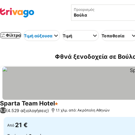
Προορισμός
Φίλτρα
Τιμή αύξουσα
Τιμή
Τοποθεσία
Φθνά ξενοδοχεία σε Βούλ
Sparta Team Hotel
1 Αστέρια
Εμφάνιση τιμών
(4.529 αξιολογήσεις)
5,2
1.1 χλμ. από: Ακρόπολη Αθηνών
21 €
Από