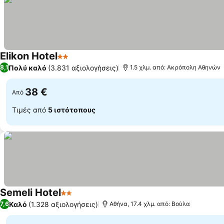
Elikon Hotel
2 Αστέρια
Εμφάνιση τιμών
Πολύ καλό
(3.831 αξιολογήσεις)
8,1
1.5 χλμ. από: Ακρόπολη Αθηνών
38 €
Από
Τιμές από
5 ιστότοπους
Semeli Hotel
2 Αστέρια
Εμφάνιση τιμών
Καλό
(1.328 αξιολογήσεις)
7,6
Αθήνα, 17.4 χλμ. από: Βούλα