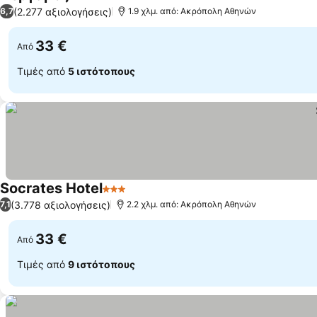
2 Αστέρια
Εμφάνιση τιμών
(2.277 αξιολογήσεις)
6,7
1.9 χλμ. από: Ακρόπολη Αθηνών
33 €
Από
Τιμές από
5 ιστότοπους
Socrates Hotel
3 Αστέρια
Εμφάνιση τιμών
(3.778 αξιολογήσεις)
7,1
2.2 χλμ. από: Ακρόπολη Αθηνών
33 €
Από
Τιμές από
9 ιστότοπους