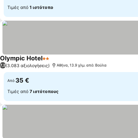
Τιμές από
1 ιστότοπο
Olympic Hotel
2 Αστέρια
Εμφάνιση τιμών
(3.083 αξιολογήσεις)
7,2
Αθήνα, 13.9 χλμ. από: Βούλα
35 €
Από
Τιμές από
7 ιστότοπους