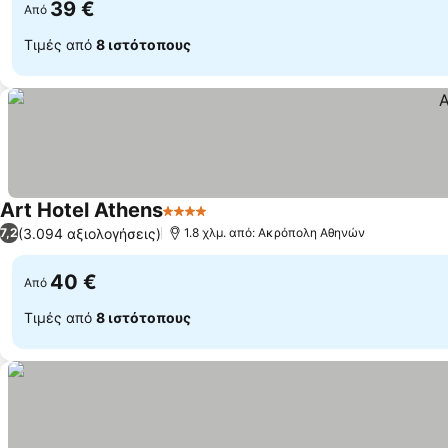
39 €
Από
Τιμές από
8 ιστότοπους
Art Hotel Athens
4 Αστέρια
Εμφάνιση τιμών
(3.094 αξιολογήσεις)
7,2
1.8 χλμ. από: Ακρόπολη Αθηνών
40 €
Από
Τιμές από
8 ιστότοπους