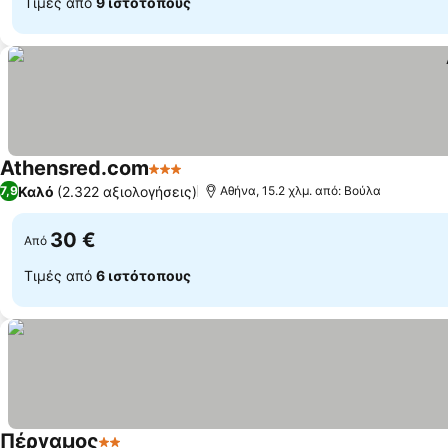
Τιμές από
9 ιστότοπους
Athensred.com
3 Αστέρια
Εμφάνιση τιμών
Καλό
(2.322 αξιολογήσεις)
7,9
Αθήνα, 15.2 χλμ. από: Βούλα
30 €
Από
Τιμές από
6 ιστότοπους
Πέργαμος