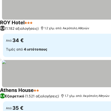
ROY Hotel
3 Αστέρια
Εμφάνιση τιμών
(1.182 αξιολογήσεις)
6,4
1.2 χλμ. από: Ακρόπολη Αθηνών
34 €
Από
Τιμές από
4 ιστότοπους
Athens House
2 Αστέρια
Εμφάνιση τιμών
Εξαιρετικό
(1.521 αξιολογήσεις)
8,6
1.7 χλμ. από: Ακρόπολη Αθηνών
35 €
Από