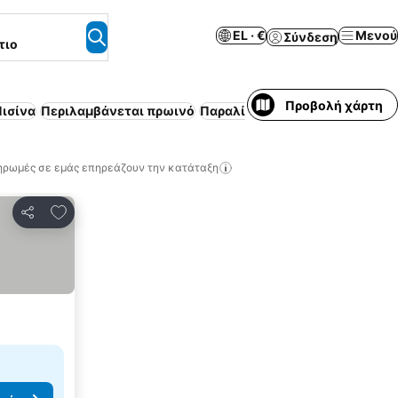
EL · €
Μενού
Σύνδεση
τιο
Προβολή χάρτη
ισίνα
Περιλαμβάνεται πρωινό
Παραλία
Bed & breakfast
Επιπλ
ηρωμές σε εμάς επηρεάζουν την κατάταξη
Προσθήκη στα αγαπημένα
Κοινοποίηση