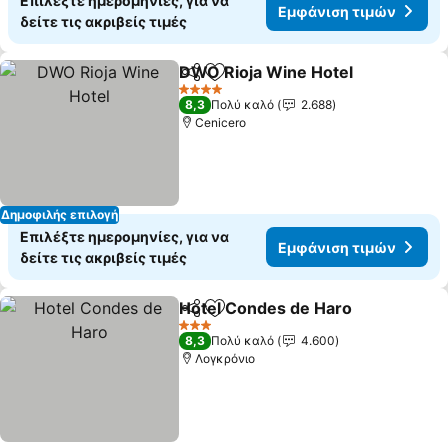
Επιλέξτε ημερομηνίες, για να
Εμφάνιση τιμών
δείτε τις ακριβείς τιμές
DWO Rioja Wine Hotel
Κοινοποίηση
Προσθήκη στα αγαπημένα
4 Αστέρια
8,3
Πολύ καλό
2.688
Cenicero
Δημοφιλής επιλογή
Επιλέξτε ημερομηνίες, για να
Εμφάνιση τιμών
δείτε τις ακριβείς τιμές
Hotel Condes de Haro
Κοινοποίηση
Προσθήκη στα αγαπημένα
3 Αστέρια
8,3
Πολύ καλό
4.600
Λογκρόνιο