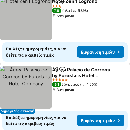
Hotel Zenit Logroño
Κοινοποίηση
Προσθήκη στα αγαπημένα
3 Αστέρια
7,8
Καλό
5.898
Λογκρόνιο
Επιλέξτε ημερομηνίες, για να
Εμφάνιση τιμών
δείτε τις ακριβείς τιμές
Áurea Palacio de Correos
Κοινοποίηση
Προσθήκη στα αγαπημένα
by Eurostars Hotel
Company
5 Αστέρια
9,1
Εξαιρετικό
1.305
Λογκρόνιο
Δημοφιλής επιλογή
Επιλέξτε ημερομηνίες, για να
Εμφάνιση τιμών
δείτε τις ακριβείς τιμές