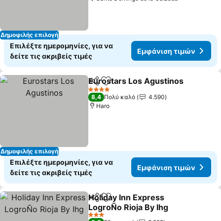
Δημοφιλής επιλογή
Επιλέξτε ημερομηνίες, για να
Εμφάνιση τιμών
δείτε τις ακριβείς τιμές
Eurostars Los Agustinos
Κοινοποίηση
Προσθήκη στα αγαπημένα
4 Αστέρια
8,4
Πολύ καλό
4.590
Haro
Δημοφιλής επιλογή
Επιλέξτε ημερομηνίες, για να
Εμφάνιση τιμών
δείτε τις ακριβείς τιμές
Holiday Inn Express
Κοινοποίηση
Προσθήκη στα αγαπημένα
LogroÑo Rioja By Ihg
3 Αστέρια