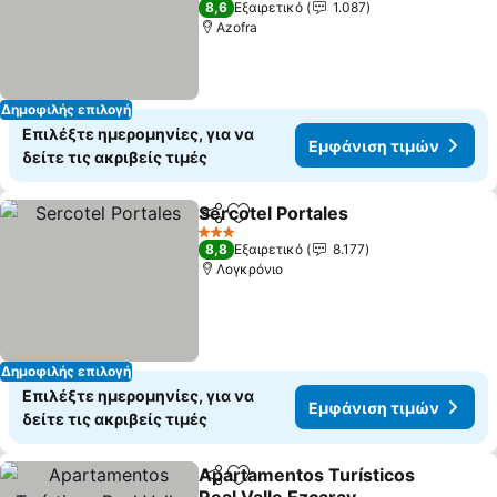
8,6
Εξαιρετικό
1.087
Azofra
Δημοφιλής επιλογή
Επιλέξτε ημερομηνίες, για να
Εμφάνιση τιμών
δείτε τις ακριβείς τιμές
Sercotel Portales
Κοινοποίηση
Προσθήκη στα αγαπημένα
3 Αστέρια
8,8
Εξαιρετικό
8.177
Λογκρόνιο
Δημοφιλής επιλογή
Επιλέξτε ημερομηνίες, για να
Εμφάνιση τιμών
δείτε τις ακριβείς τιμές
Apartamentos Turísticos
Κοινοποίηση
Προσθήκη στα αγαπημένα