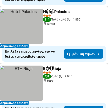
Hotel Palacios
Κοινοποίηση
Προσθήκη στα αγαπημένα
3 Αστέρια
8,4
Πολύ καλό
4.850
Alfaro
Δημοφιλής επιλογή
Επιλέξτε ημερομηνίες, για να
Εμφάνιση τιμών
δείτε τις ακριβείς τιμές
ETH Rioja
Κοινοποίηση
Προσθήκη στα αγαπημένα
3 Αστέρια
7,8
Καλό
2.944
Haro
Δημοφιλής επιλογή