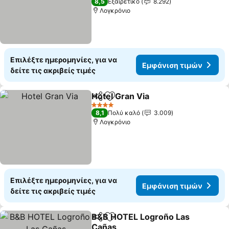
8,5
Εξαιρετικό
8.292
Λογκρόνιο
Επιλέξτε ημερομηνίες, για να
Εμφάνιση τιμών
δείτε τις ακριβείς τιμές
Hotel Gran Via
Κοινοποίηση
Προσθήκη στα αγαπημένα
4 Αστέρια
8,1
Πολύ καλό
3.009
Λογκρόνιο
Επιλέξτε ημερομηνίες, για να
Εμφάνιση τιμών
δείτε τις ακριβείς τιμές
B&B HOTEL Logroño Las
Κοινοποίηση
Προσθήκη στα αγαπημένα
Cañas