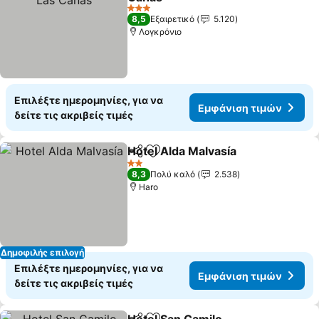
3 Αστέρια
8,5
Εξαιρετικό
5.120
Λογκρόνιο
Επιλέξτε ημερομηνίες, για να
Εμφάνιση τιμών
δείτε τις ακριβείς τιμές
Hotel Alda Malvasía
Κοινοποίηση
Προσθήκη στα αγαπημένα
2 Αστέρια
8,3
Πολύ καλό
2.538
Haro
Δημοφιλής επιλογή
Επιλέξτε ημερομηνίες, για να
Εμφάνιση τιμών
δείτε τις ακριβείς τιμές