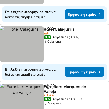
Επιλέξτε ημερομηνίες, για να
Εμφάνιση τιμών
δείτε τις ακριβείς τιμές
Hotel Calagurris
Κοινοποίηση
Προσθήκη στα αγαπημένα
2 Αστέρια
9,3
Εξαιρετικό
397
Calahorra
Επιλέξτε ημερομηνίες, για να
Εμφάνιση τιμών
δείτε τις ακριβείς τιμές
Eurostars Marqués de
Κοινοποίηση
Προσθήκη στα αγαπημένα
Vallejo
4 Αστέρια
8,5
Εξαιρετικό
3.085
Λογκρόνιο