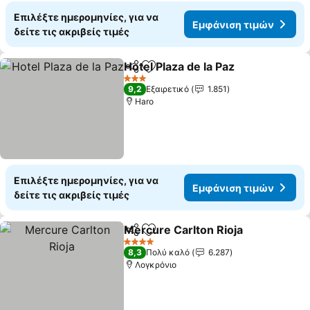
Επιλέξτε ημερομηνίες, για να
Εμφάνιση τιμών
δείτε τις ακριβείς τιμές
Hotel Plaza de la Paz
Κοινοποίηση
Προσθήκη στα αγαπημένα
3 Αστέρια
9,2
Εξαιρετικό
1.851
Haro
Επιλέξτε ημερομηνίες, για να
Εμφάνιση τιμών
δείτε τις ακριβείς τιμές
Mercure Carlton Rioja
Κοινοποίηση
Προσθήκη στα αγαπημένα
4 Αστέρια
8,3
Πολύ καλό
6.287
Λογκρόνιο