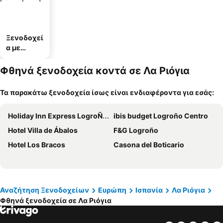
Ξενοδοχεί
α με
πάρκινγκ
Φθηνά ξενοδοχεία κοντά σε Λα Ριόγια
Τα παρακάτω ξενοδοχεία ίσως είναι ενδιαφέροντα για εσάς:
Holiday Inn Express LogroÑo Rioja By Ihg
ibis budget Logroño Centro
Hotel Villa de Ábalos
F&G Logroño
Hotel Los Bracos
Casona del Boticario
Αναζήτηση Ξενοδοχείων
Ευρώπη
Ισπανία
Λα Ριόγια
Φθηνά ξενοδοχεία σε Λα Ριόγια