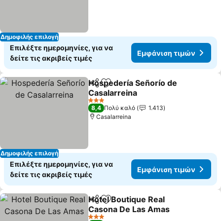
Δημοφιλής επιλογή
Επιλέξτε ημερομηνίες, για να
Εμφάνιση τιμών
δείτε τις ακριβείς τιμές
Hospedería Señorío de
Κοινοποίηση
Προσθήκη στα αγαπημένα
Casalarreina
3 Αστέρια
8,4
Πολύ καλό
1.413
Casalarreina
Δημοφιλής επιλογή
Επιλέξτε ημερομηνίες, για να
Εμφάνιση τιμών
δείτε τις ακριβείς τιμές
Hotel Boutique Real
Κοινοποίηση
Προσθήκη στα αγαπημένα
Casona De Las Amas
3 Αστέρια