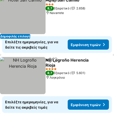
Hotel San Camilo
Κοινοποίηση
Προσθήκη στα αγαπημένα
3 Αστέρια
8,7
Εξαιρετικό
2.658
Navarrete
Δημοφιλής επιλογή
Επιλέξτε ημερομηνίες, για να
Εμφάνιση τιμών
δείτε τις ακριβείς τιμές
NH Logroño Herencia
Κοινοποίηση
Προσθήκη στα αγαπημένα
Rioja
4 Αστέρια
8,7
Εξαιρετικό
5.601
Λογκρόνιο
Επιλέξτε ημερομηνίες, για να
Εμφάνιση τιμών
δείτε τις ακριβείς τιμές