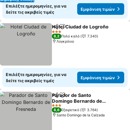
Επιλέξτε ημερομηνίες, για να
Εμφάνιση τιμών
δείτε τις ακριβείς τιμές
Hotel Ciudad de Logroño
Κοινοποίηση
Προσθήκη στα αγαπημένα
3 Αστέρια
8,2
Πολύ καλό
7.340
Λογκρόνιο
Επιλέξτε ημερομηνίες, για να
Εμφάνιση τιμών
δείτε τις ακριβείς τιμές
Parador de Santo
Κοινοποίηση
Προσθήκη στα αγαπημένα
Domingo Bernardo de
Fresneda
3 Αστέρια
8,6
Εξαιρετικό
3.764
Santo Domingo de la Calzada