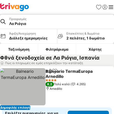
Αγαπημέν
Σύνδε
Με
Προορισμός
Λα Ριόγια
Άφιξη/Αναχώρηση
Επισκέπτες & δωμάτια
Διάλεξε ημερομηνίες
2 πελάτες, 1 δωμάτιο
Ταξινόμηση
Φιλτράρισμα
Χάρτης
Φθνά ξενοδοχεία σε Λα Ριόγια, Ισπανία
Πώς οι πληρωμές σε εμάς επηρεάζουν την κατάταξη
Balneario TermaEuropa
Κοινοποίηση
Προσθήκη στα αγαπημένα
Arnedillo
4 Αστέρια
8,2
Πολύ καλό
4.265
Arnedillo
Δημοφιλής επιλογή
Επιλέξτε ημερομηνίες, για να