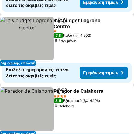
Εμφάνιση τιμών
δείτε τις ακριβείς τιμές
ibis budget Logroño
Κοινοποίηση
Προσθήκη στα αγαπημένα
Centro
1 Αστέρια
7,8
Καλό
4.502
Λογκρόνιο
Δημοφιλής επιλογή
Επιλέξτε ημερομηνίες, για να
Εμφάνιση τιμών
δείτε τις ακριβείς τιμές
Parador de Calahorra
Κοινοποίηση
Προσθήκη στα αγαπημένα
4 Αστέρια
8,5
Εξαιρετικό
4.196
Calahorra
Δημοφιλής επιλογή