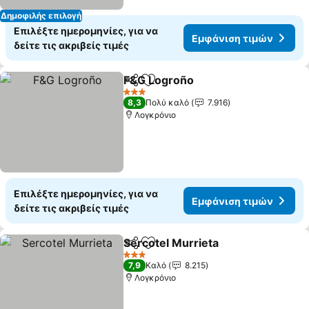
Δημοφιλής επιλογή
Επιλέξτε ημερομηνίες, για να
Εμφάνιση τιμών
δείτε τις ακριβείς τιμές
F&G Logroño
Κοινοποίηση
Προσθήκη στα αγαπημένα
3 Αστέρια
8,3
Πολύ καλό
7.916
Λογκρόνιο
Επιλέξτε ημερομηνίες, για να
Εμφάνιση τιμών
δείτε τις ακριβείς τιμές
Sercotel Murrieta
Κοινοποίηση
Προσθήκη στα αγαπημένα
3 Αστέρια
7,9
Καλό
8.215
Λογκρόνιο