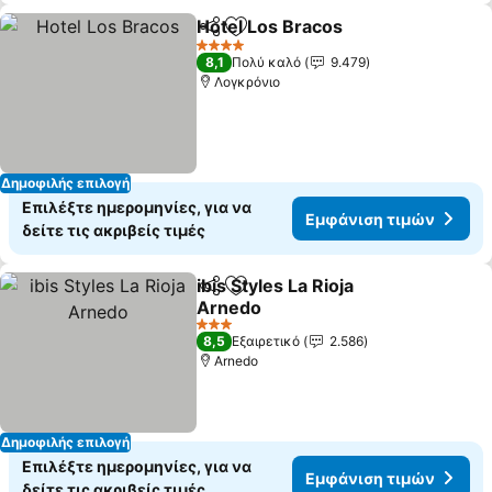
Hotel Los Bracos
Κοινοποίηση
Προσθήκη στα αγαπημένα
4 Αστέρια
8,1
Πολύ καλό
9.479
Λογκρόνιο
Δημοφιλής επιλογή
Επιλέξτε ημερομηνίες, για να
Εμφάνιση τιμών
δείτε τις ακριβείς τιμές
ibis Styles La Rioja
Κοινοποίηση
Προσθήκη στα αγαπημένα
Arnedo
3 Αστέρια
8,5
Εξαιρετικό
2.586
Arnedo
Δημοφιλής επιλογή
Επιλέξτε ημερομηνίες, για να
Εμφάνιση τιμών
δείτε τις ακριβείς τιμές