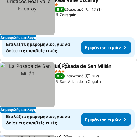
Real Valle Ezcaray
1 Αστέρια
8,7
Εξαιρετικό
1.791
Zorraquín
Δημοφιλής επιλογή
Επιλέξτε ημερομηνίες, για να
Εμφάνιση τιμών
δείτε τις ακριβείς τιμές
La Posada de San Millán
Κοινοποίηση
Προσθήκη στα αγαπημένα
3 Αστέρια
8,7
Εξαιρετικό
612
San Millan de la Cogolla
Δημοφιλής επιλογή
Επιλέξτε ημερομηνίες, για να
Εμφάνιση τιμών
δείτε τις ακριβείς τιμές