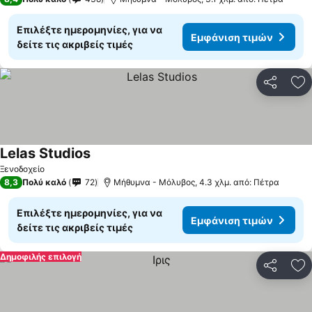
Επιλέξτε ημερομηνίες, για να
Εμφάνιση τιμών
δείτε τις ακριβείς τιμές
Κοινοποί
Πρ
Lelas Studios
Ξενοδοχείο
8,3
Πολύ καλό
72
Μήθυμνα - Μόλυβος, 4.3 χλμ. από: Πέτρα
Επιλέξτε ημερομηνίες, για να
Εμφάνιση τιμών
δείτε τις ακριβείς τιμές
Δημοφιλής επιλογή
Κοινοποί
Πρ