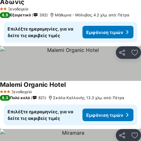
Άδωνις
Ξενοδοχείο
2 Αστέρια
8,9
Εξαιρετικό
392
Μήθυμνα - Μόλυβος, 4.2 χλμ. από: Πέτρα
Επιλέξτε ημερομηνίες, για να
Εμφάνιση τιμών
δείτε τις ακριβείς τιμές
Κοινοποί
Πρ
Malemi Organic Hotel
Ξενοδοχείο
3 Αστέρια
8,3
Πολύ καλό
821
Σκάλα Καλλονής, 13.3 χλμ. από: Πέτρα
Επιλέξτε ημερομηνίες, για να
Εμφάνιση τιμών
δείτε τις ακριβείς τιμές
Κοινοποί
Πρ