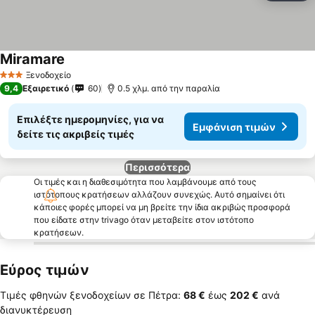
Miramare
Ξενοδοχείο
3 Αστέρια
9,4
Εξαιρετικό
60
0.5 χλμ. από την παραλία
Επιλέξτε ημερομηνίες, για να
Εμφάνιση τιμών
δείτε τις ακριβείς τιμές
Περισσότερα
Οι τιμές και η διαθεσιμότητα που λαμβάνουμε από τους
ιστότοπους κρατήσεων αλλάζουν συνεχώς. Αυτό σημαίνει ότι
κάποιες φορές μπορεί να μη βρείτε την ίδια ακριβώς προσφορά
που είδατε στην trivago όταν μεταβείτε στον ιστότοπο
κρατήσεων.
Εύρος τιμών
Τιμές φθηνών ξενοδοχείων σε Πέτρα:
‎68 €
έως
‎202 €
ανά
διανυκτέρευση