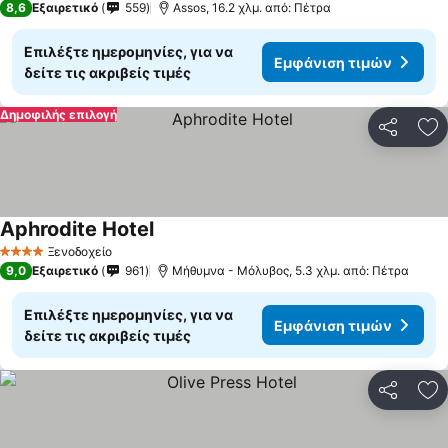
8,6
Εξαιρετικό
559
Assos, 16.2 χλμ. από: Πέτρα
Επιλέξτε ημερομηνίες, για να
Εμφάνιση τιμών
δείτε τις ακριβείς τιμές
Δημοφιλής επιλογή
Κοινοποί
Πρ
Aphrodite Hotel
Ξενοδοχείο
4 Αστέρια
9,0
Εξαιρετικό
961
Μήθυμνα - Μόλυβος, 5.3 χλμ. από: Πέτρα
Επιλέξτε ημερομηνίες, για να
Εμφάνιση τιμών
δείτε τις ακριβείς τιμές
Κοινοποί
Πρ