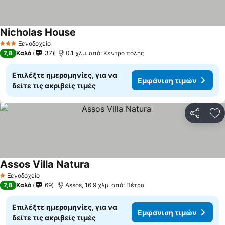
Nicholas House
Ξενοδοχείο
3 Αστέρια
7,8
Καλό
37
0.1 χλμ. από: Κέντρο πόλης
Επιλέξτε ημερομηνίες, για να
Εμφάνιση τιμών
δείτε τις ακριβείς τιμές
Κοινοποί
Πρ
Assos Villa Natura
Ξενοδοχείο
1 Αστέρια
7,8
Καλό
69
Assos, 16.9 χλμ. από: Πέτρα
Επιλέξτε ημερομηνίες, για να
Εμφάνιση τιμών
δείτε τις ακριβείς τιμές