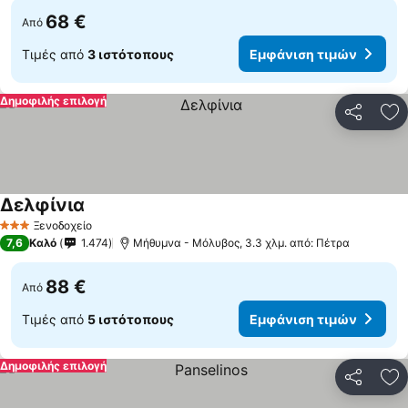
68 €
Από
Τιμές από
3 ιστότοπους
Εμφάνιση τιμών
Δημοφιλής επιλογή
Κοινοποί
Πρ
Δελφίνια
Ξενοδοχείο
3 Αστέρια
7,6
Καλό
1.474
Μήθυμνα - Μόλυβος, 3.3 χλμ. από: Πέτρα
88 €
Από
Τιμές από
5 ιστότοπους
Εμφάνιση τιμών
Δημοφιλής επιλογή
Κοινοποί
Πρ