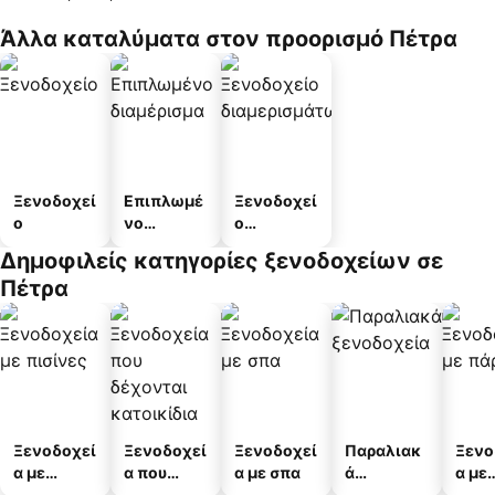
Άλλα καταλύματα στον προορισμό Πέτρα
Ξενοδοχεί
Επιπλωμέ
Ξενοδοχεί
ο
νο
ο
διαμέρισμ
διαμερισμ
Δημοφιλείς κατηγορίες ξενοδοχείων σε
α
άτων
Πέτρα
Ξενοδοχεί
Ξενοδοχεί
Ξενοδοχεί
Παραλιακ
Ξενο
α με
α που
α με σπα
ά
α με
πισίνες
δέχονται
ξενοδοχεί
πάρκ