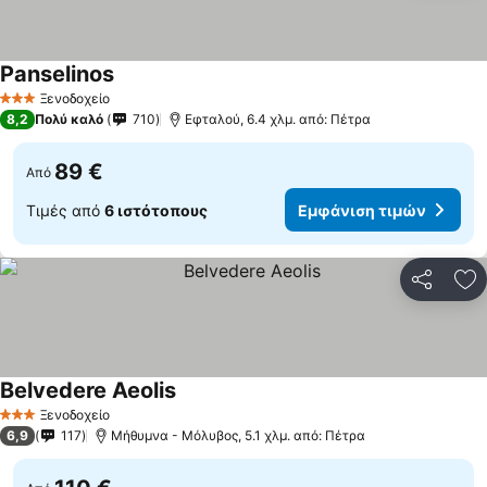
Panselinos
Ξενοδοχείο
3 Αστέρια
8,2
Πολύ καλό
710
Εφταλού, 6.4 χλμ. από: Πέτρα
89 €
Από
Τιμές από
6 ιστότοπους
Εμφάνιση τιμών
Κοινοποί
Πρ
Belvedere Aeolis
Ξενοδοχείο
3 Αστέρια
6,9
117
Μήθυμνα - Μόλυβος, 5.1 χλμ. από: Πέτρα