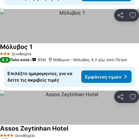
Κοινοποί
Πρ
Μόλυβος 1
Ξενοδοχείο
3 Αστέρια
8,3
Πολύ καλό
936
Μήθυμνα - Μόλυβος, 4.3 χλμ. από: Πέτρα
Επιλέξτε ημερομηνίες, για να
Εμφάνιση τιμών
δείτε τις ακριβείς τιμές
Κοινοποί
Πρ
Assos Zeytinhan Hotel
Ξενοδοχείο
4 Αστέρια