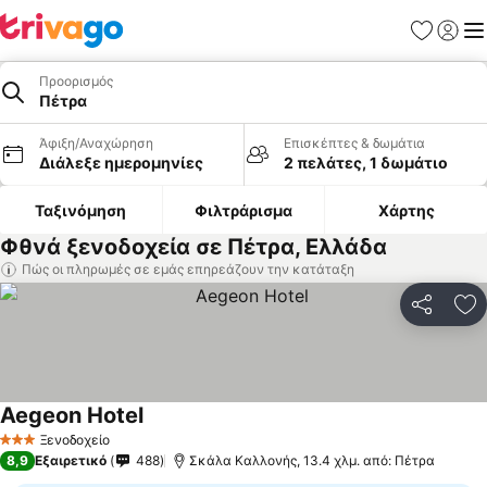
Αγαπημέν
Σύνδε
Με
Προορισμός
Πέτρα
Άφιξη/Αναχώρηση
Επισκέπτες & δωμάτια
Διάλεξε ημερομηνίες
2 πελάτες, 1 δωμάτιο
Ταξινόμηση
Φιλτράρισμα
Χάρτης
Φθνά ξενοδοχεία σε Πέτρα, Ελλάδα
Πώς οι πληρωμές σε εμάς επηρεάζουν την κατάταξη
Κοινοποί
Πρ
Aegeon Hotel
Ξενοδοχείο
3 Αστέρια
8,9
Εξαιρετικό
488
Σκάλα Καλλονής, 13.4 χλμ. από: Πέτρα