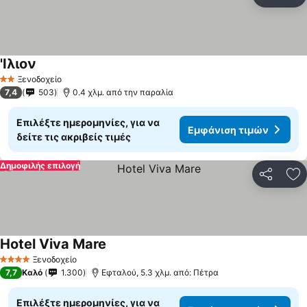
Κοινοποί
Πρ
'Ιλιον
Ξενοδοχείο
2 Αστέρια
7,4
503
0.4 χλμ. από την παραλία
Επιλέξτε ημερομηνίες, για να
Εμφάνιση τιμών
δείτε τις ακριβείς τιμές
Δημοφιλής επιλογή
Κοινοποί
Πρ
Hotel Viva Mare
Ξενοδοχείο
4 Αστέρια
7,7
Καλό
1.300
Εφταλού, 5.3 χλμ. από: Πέτρα
Επιλέξτε ημερομηνίες, για να