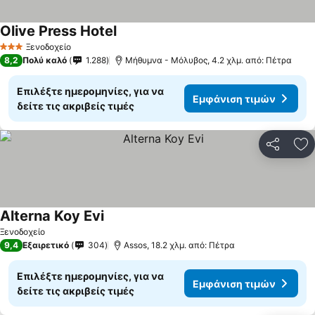
Olive Press Hotel
Ξενοδοχείο
3 Αστέρια
8,2
Πολύ καλό
1.288
Μήθυμνα - Μόλυβος, 4.2 χλμ. από: Πέτρα
Επιλέξτε ημερομηνίες, για να
Εμφάνιση τιμών
δείτε τις ακριβείς τιμές
Κοινοποί
Πρ
Alterna Koy Evi
Ξενοδοχείο
9,4
Εξαιρετικό
304
Assos, 18.2 χλμ. από: Πέτρα
Επιλέξτε ημερομηνίες, για να
Εμφάνιση τιμών
δείτε τις ακριβείς τιμές