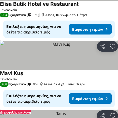
Elisa Butik Hotel ve Restaurant
Ξενοδοχείο
9,3
Εξαιρετικό
159
Assos, 16.8 χλμ. από: Πέτρα
Επιλέξτε ημερομηνίες, για να
Εμφάνιση τιμών
δείτε τις ακριβείς τιμές
Κοινοποί
Πρ
Mavi Kuş
Ξενοδοχείο
9,4
Εξαιρετικό
65
Assos, 17.4 χλμ. από: Πέτρα
Επιλέξτε ημερομηνίες, για να
Εμφάνιση τιμών
δείτε τις ακριβείς τιμές
Δημοφιλής επιλογή