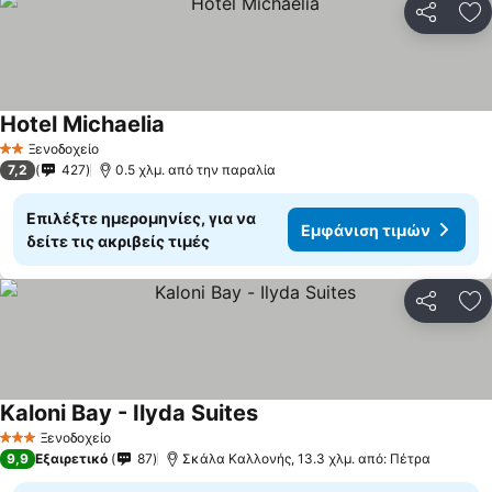
Κοινοποί
Πρ
Hotel Michaelia
Ξενοδοχείο
2 Αστέρια
7,2
427
0.5 χλμ. από την παραλία
Επιλέξτε ημερομηνίες, για να
Εμφάνιση τιμών
δείτε τις ακριβείς τιμές
Κοινοποί
Πρ
Kaloni Bay - Ilyda Suites
Ξενοδοχείο
3 Αστέρια
9,9
Εξαιρετικό
87
Σκάλα Καλλονής, 13.3 χλμ. από: Πέτρα