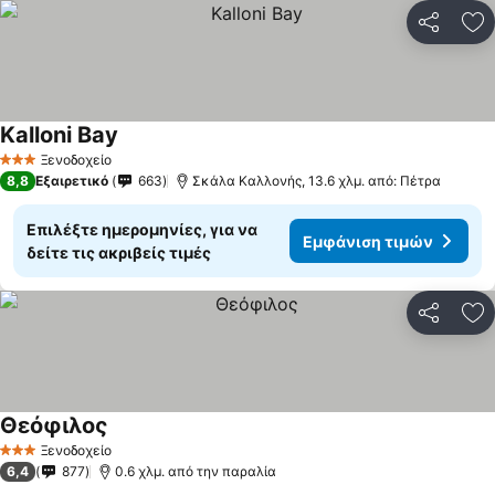
Κοινοποί
Πρ
Kalloni Bay
Ξενοδοχείο
3 Αστέρια
8,8
Εξαιρετικό
663
Σκάλα Καλλονής, 13.6 χλμ. από: Πέτρα
Επιλέξτε ημερομηνίες, για να
Εμφάνιση τιμών
δείτε τις ακριβείς τιμές
Κοινοποί
Πρ
Θεόφιλος
Ξενοδοχείο
3 Αστέρια
6,4
877
0.6 χλμ. από την παραλία