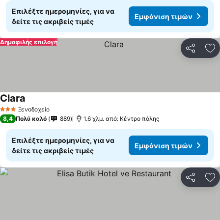
Επιλέξτε ημερομηνίες, για να
Εμφάνιση τιμών
δείτε τις ακριβείς τιμές
Δημοφιλής επιλογή
Κοινοποί
Πρ
Clara
Ξενοδοχείο
3 Αστέρια
8,4
Πολύ καλό
889
1.6 χλμ. από: Κέντρο πόλης
Επιλέξτε ημερομηνίες, για να
Εμφάνιση τιμών
δείτε τις ακριβείς τιμές
Κοινοποί
Πρ