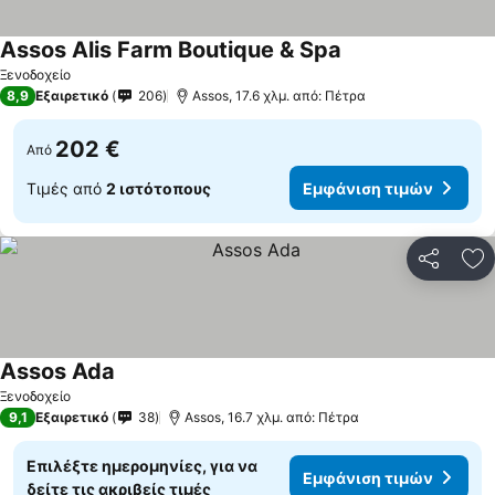
Assos Alis Farm Boutique & Spa
Ξενοδοχείο
8,9
Εξαιρετικό
206
Assos, 17.6 χλμ. από: Πέτρα
202 €
Από
Τιμές από
2 ιστότοπους
Εμφάνιση τιμών
Κοινοποί
Πρ
Assos Ada
Ξενοδοχείο
9,1
Εξαιρετικό
38
Assos, 16.7 χλμ. από: Πέτρα
Επιλέξτε ημερομηνίες, για να
Εμφάνιση τιμών
δείτε τις ακριβείς τιμές