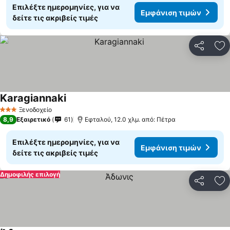
Επιλέξτε ημερομηνίες, για να
Εμφάνιση τιμών
δείτε τις ακριβείς τιμές
Κοινοποί
Πρ
Karagiannaki
Ξενοδοχείο
3 Αστέρια
8,9
Εξαιρετικό
61
Εφταλού, 12.0 χλμ. από: Πέτρα
Επιλέξτε ημερομηνίες, για να
Εμφάνιση τιμών
δείτε τις ακριβείς τιμές
Δημοφιλής επιλογή
Κοινοποί
Πρ