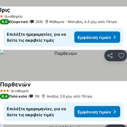
Ιρις
Ξενοδοχείο
1 Αστέρια
9,0
Εξαιρετικό
206
Μήθυμνα - Μόλυβος, 4.4 χλμ. από: Πέτρα
Επιλέξτε ημερομηνίες, για να
Εμφάνιση τιμών
δείτε τις ακριβείς τιμές
Κοινοποί
Πρ
Παρθενών
Ξενοδοχείο
3 Αστέρια
8,4
Πολύ καλό
18
΄Αναξος, 2.6 χλμ. από: Πέτρα
Επιλέξτε ημερομηνίες, για να
Εμφάνιση τιμών
δείτε τις ακριβείς τιμές