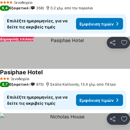
Ξενοδοχείο
4 Αστέρια
9,4
Εξαιρετικό
358
0.2 χλμ. από την παραλία
Επιλέξτε ημερομηνίες, για να
Εμφάνιση τιμών
δείτε τις ακριβείς τιμές
Δημοφιλής επιλογή
Κοινοποί
Πρ
Pasiphae Hotel
Ξενοδοχείο
3 Αστέρια
8,7
Εξαιρετικό
675
Σκάλα Καλλονής, 13.4 χλμ. από: Πέτρα
Επιλέξτε ημερομηνίες, για να
Εμφάνιση τιμών
δείτε τις ακριβείς τιμές
Κοινοποί
Πρ