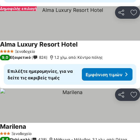
Δημοφιλής επιλογή
Κοινοποί
Πρ
Alma Luxury Resort Hotel
Ξενοδοχείο
4 Αστέρια
9,0
Εξαιρετικό
824
1.2 χλμ. από: Κέντρο πόλης
Επιλέξτε ημερομηνίες, για να
Εμφάνιση τιμών
δείτε τις ακριβείς τιμές
Κοινοποί
Πρ
Marilena
Ξενοδοχείο
3 Αστέρια
8,4
Πολύ καλό
438
Μήθυμνα - Μόλυβος, 3.1 χλμ. από: Πέτρα