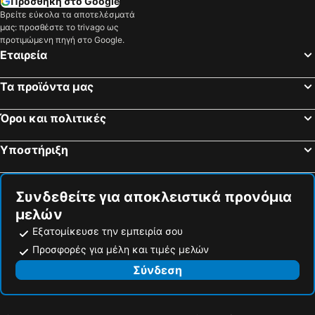
Προσθήκη στο Google
Assos Alis Farm Boutique & Spa
Archontiko Petras 1821
Βρείτε εύκολα τα αποτελέσματά
μας: προσθέστε το trivago ως
Nicholas House
Βασίλης Στούντιος
προτιμώμενη πηγή στο Google.
Marilena
Άδωνις
Εταιρεία
Anessis Studios
Aeolian Gaea
Τα προϊόντα μας
Miramare
Στέλλα
Assos Dionysos Hotel
Kaloni Bay - Ilyda Suites
Όροι και πολιτικές
Alterna Koy Evi
Imerti Resort
Υποστήριξη
Assos Egeos Butik Otel
Assos Villa Natura
Sokakağzı Hotel & Beach
Assos Longevity Hotel
Συνδεθείτε για αποκλειστικά προνόμια
Sivrice Faros Hotel
Idaolea Butik Otel
μελών
Ekin Assos
Assos Zeytinhan Hotel
Εξατομίκευσε την εμπειρία σου
Assos Ada
Elisa Butik Hotel ve Restaurant
Προσφορές για μέλη και τιμές μελών
Σύνδεση