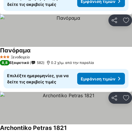
Εμφάνιση τιμών
δείτε τις ακριβείς τιμές
Κοινοποί
Πρ
Πανόραμα
Ξενοδοχείο
3 Αστέρια
8,8
Εξαιρετικό
582
0.2 χλμ. από την παραλία
Επιλέξτε ημερομηνίες, για να
Εμφάνιση τιμών
δείτε τις ακριβείς τιμές
Κοινοποί
Πρ
Archontiko Petras 1821