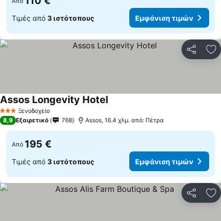
110 €
Από
Τιμές από
3 ιστότοπους
Εμφάνιση τιμών
Κοινοποί
Πρ
Assos Longevity Hotel
Ξενοδοχείο
3 Αστέρια
8,9
Εξαιρετικό
768
Assos, 16.4 χλμ. από: Πέτρα
195 €
Από
Τιμές από
3 ιστότοπους
Εμφάνιση τιμών
Κοινοποί
Πρ