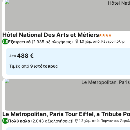
Hôtel National Des Arts et Métiers
4 Αστέρια
Εξαιρετικό
(2.935 αξιολογήσεις)
8,8
1.0 χλμ. από: Κέντρο πόλης
488 €
Από
Τιμές από
9 ιστότοπους
Le Metropolitan, Paris Tour Eiffel, a Tribute Po
Πολύ καλό
(2.043 αξιολογήσεις)
8,4
1.2 χλμ. από: Πύργος του Άιφελ