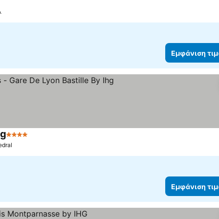
λ
Εμφάνιση τι
hg
4 Αστέρια
edral
Εμφάνιση τι