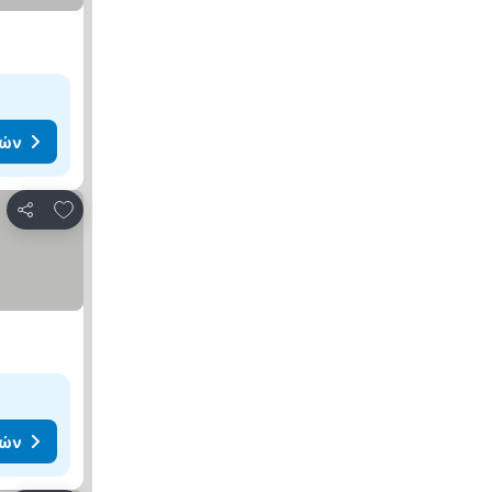
μών
Προσθήκη στα αγαπημένα
Κοινοποίηση
μών