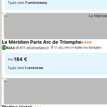
Τιμές από
7 ιστότοπους
Le Méridien Paris Arc de Triomphe
4 Αστέρια
Καλό
(9.611 αξιολογήσεις)
7,8
1.1 χλμ. από: Η Αψίδα του Θριάμβου
184 €
Από
Τιμές από
1 ιστότοπο