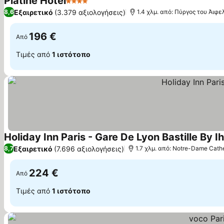
Platine Hotel
4 Αστέρια
Εξαιρετικό
(3.379 αξιολογήσεις)
8,6
1.4 χλμ. από: Πύργος του Άιφε
196 €
Από
Τιμές από
1 ιστότοπο
Holiday Inn Paris - Gare De Lyon Bastille By I
Εξαιρετικό
(7.696 αξιολογήσεις)
8,7
1.7 χλμ. από: Notre-Dame Cath
224 €
Από
Τιμές από
1 ιστότοπο