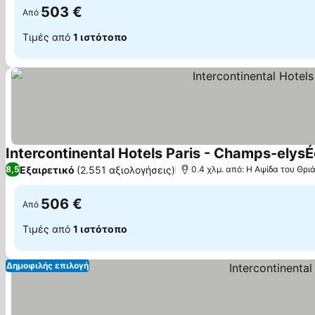
503 €
Από
Τιμές από
1 ιστότοπο
Intercontinental Hotels Paris - Champs-elysÉe
Εξαιρετικό
(2.551 αξιολογήσεις)
8,5
0.4 χλμ. από: Η Αψίδα του Θρι
506 €
Από
Τιμές από
1 ιστότοπο
Δημοφιλής επιλογή