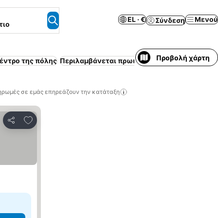
EL · €
Μενού
Σύνδεση
τιο
Προβολή χάρτη
έντρο της πόλης
Περιλαμβάνεται πρωινό
Κλιματισμός
Επιπλω
ηρωμές σε εμάς επηρεάζουν την κατάταξη
Προσθήκη στα αγαπημένα
Κοινοποίηση