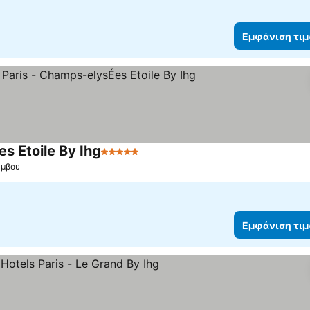
Εμφάνιση τι
s Etoile By Ihg
5 Αστέρια
άμβου
Εμφάνιση τι