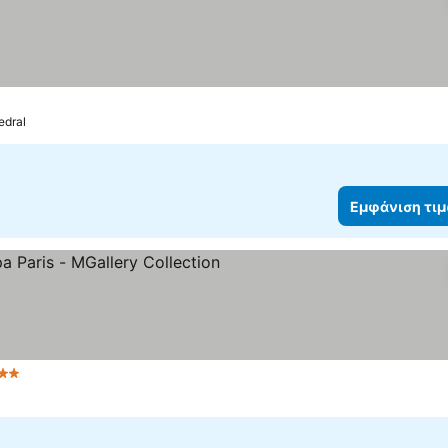
edral
Εμφάνιση τι
Αστέρια