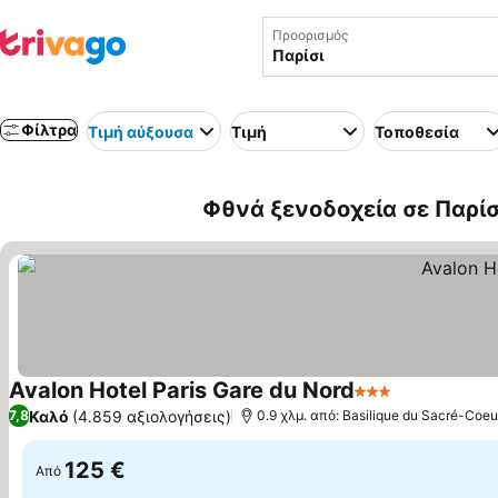
Προορισμός
Φίλτρα
Τιμή αύξουσα
Τιμή
Τοποθεσία
Φθνά ξενοδοχεία σε Παρίσι
Avalon Hotel Paris Gare du Nord
3 Αστέρια
Καλό
(4.859 αξιολογήσεις)
7,8
0.9 χλμ. από: Basilique du Sacré-Coeu
125 €
Από