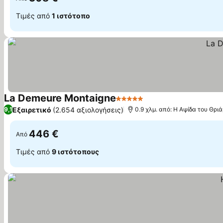
Τιμές από
1 ιστότοπο
La Demeure Montaigne
5 Αστέρια
Εξαιρετικό
(2.654 αξιολογήσεις)
9,1
0.9 χλμ. από: Η Αψίδα του Θρι
446 €
Από
Τιμές από
9 ιστότοπους