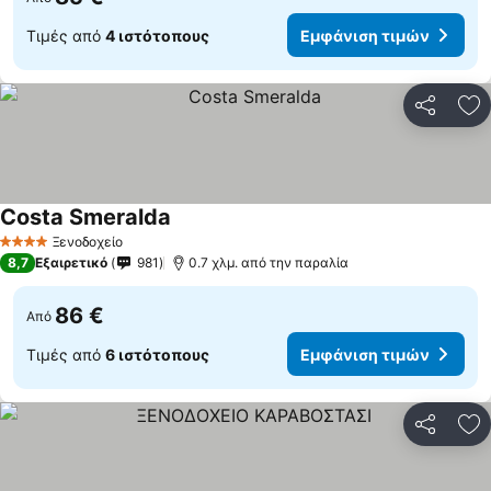
Τιμές από
4 ιστότοπους
Εμφάνιση τιμών
Κοινοποί
Πρ
Costa Smeralda
Εμφάνιση τιμών
Ξενοδοχείο
4 Αστέρια
8,7
Εξαιρετικό
981
0.7 χλμ. από την παραλία
86 €
Από
Τιμές από
6 ιστότοπους
Εμφάνιση τιμών
Κοινοποί
Πρ