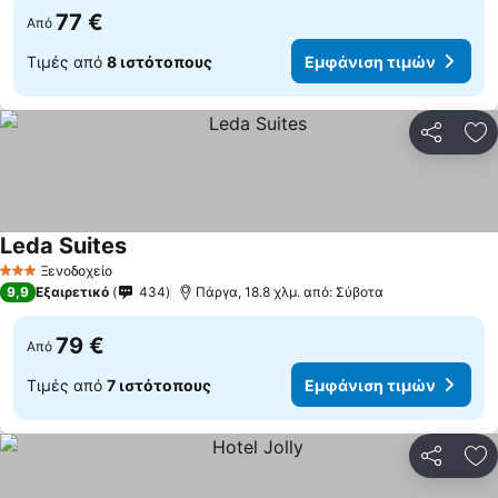
77 €
Από
Τιμές από
8 ιστότοπους
Εμφάνιση τιμών
Κοινοποί
Πρ
Leda Suites
Εμφάνιση τιμών
Ξενοδοχείο
3 Αστέρια
9,9
Εξαιρετικό
434
Πάργα, 18.8 χλμ. από: Σύβοτα
79 €
Από
Τιμές από
7 ιστότοπους
Εμφάνιση τιμών
Κοινοποί
Πρ