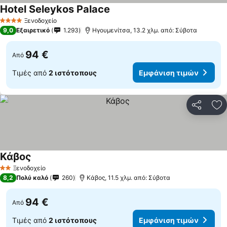
Hotel Seleykos Palace
Εμφάνιση τιμών
Ξενοδοχείο
4 Αστέρια
9,0
Εξαιρετικό
1.293
Ηγουμενίτσα, 13.2 χλμ. από: Σύβοτα
94 €
Από
Τιμές από
2 ιστότοπους
Εμφάνιση τιμών
Κοινοποί
Πρ
Κάβος
Εμφάνιση τιμών
Ξενοδοχείο
2 Αστέρια
8,2
Πολύ καλό
260
Κάβος, 11.5 χλμ. από: Σύβοτα
94 €
Από
Τιμές από
2 ιστότοπους
Εμφάνιση τιμών