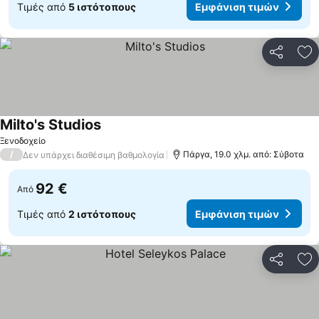
Τιμές από
5 ιστότοπους
Εμφάνιση τιμών
Κοινοποί
Πρ
Milto's Studios
Εμφάνιση τιμών
Ξενοδοχείο
/
Πάργα, 19.0 χλμ. από: Σύβοτα
Δεν υπάρχει διαθέσιμη βαθμολογία
92 €
Από
Τιμές από
2 ιστότοπους
Εμφάνιση τιμών
Κοινοποί
Πρ