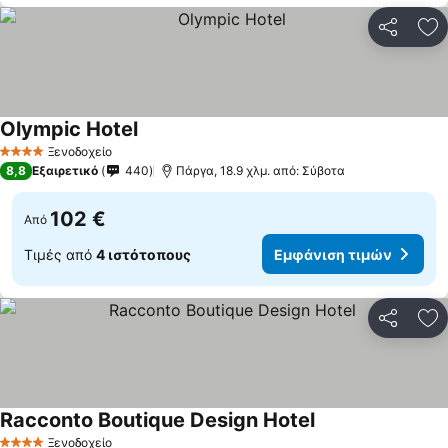
Κοινοποί
Πρ
Olympic Hotel
Εμφάνιση τιμών
Ξενοδοχείο
4 Αστέρια
8,8
Εξαιρετικό
440
Πάργα, 18.9 χλμ. από: Σύβοτα
102 €
Από
Τιμές από
4 ιστότοπους
Εμφάνιση τιμών
Κοινοποί
Πρ
Racconto Boutique Design Hotel
Εμφάνιση τιμών
Ξενοδοχείο