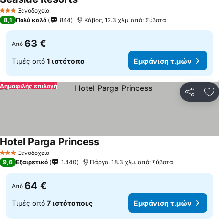
Εμφάνιση τιμών
Ξενοδοχείο
3 Αστέρια
8,1
Πολύ καλό
844
Κάβος, 12.3 χλμ. από: Σύβοτα
63 €
Από
Τιμές από
1 ιστότοπο
Εμφάνιση τιμών
Δημοφιλής επιλογή
Κοινοποί
Πρ
Hotel Parga Princess
Εμφάνιση τιμών
Ξενοδοχείο
3 Αστέρια
9,6
Εξαιρετικό
1.440
Πάργα, 18.3 χλμ. από: Σύβοτα
64 €
Από
Τιμές από
7 ιστότοπους
Εμφάνιση τιμών