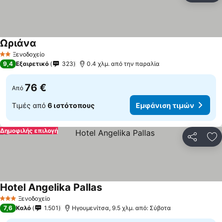
Ωριάνα
Εμφάνιση τιμών
Ξενοδοχείο
2 Αστέρια
9,4
Εξαιρετικό
323
0.4 χλμ. από την παραλία
76 €
Από
Τιμές από
6 ιστότοπους
Εμφάνιση τιμών
Δημοφιλής επιλογή
Κοινοποί
Πρ
Hotel Angelika Pallas
Εμφάνιση τιμών
Ξενοδοχείο
3 Αστέρια
7,6
Καλό
1.501
Ηγουμενίτσα, 9.5 χλμ. από: Σύβοτα