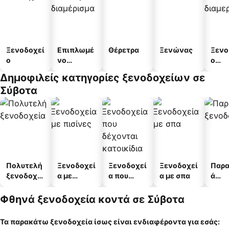
Ξενοδοχεί
Επιπλωμέ
Θέρετρα
Ξενώνας
Ξενο
ο
νο
ο
διαμέρισμ
διαμ
Δημοφιλείς κατηγορίες ξενοδοχείων σε
α
άτω
Σύβοτα
Πολυτελή
Ξενοδοχεί
Ξενοδοχεί
Ξενοδοχεί
Παρα
ξενοδοχεί
α με
α που
α με σπα
ά
α
πισίνες
δέχονται
ξενο
κατοικίδι
α
Φθηνά ξενοδοχεία κοντά σε Σύβοτα
α
Τα παρακάτω ξενοδοχεία ίσως είναι ενδιαφέροντα για εσάς: