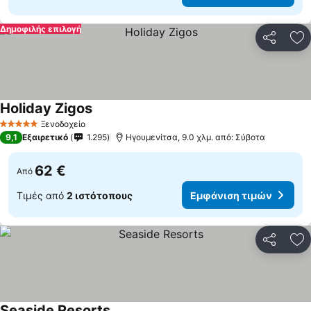
Δημοφιλής επιλογή
Κοινοποί
Πρ
Holiday Zigos
Εμφάνιση τιμών
Ξενοδοχείο
5 Αστέρια
9,1
Εξαιρετικό
1.295
Ηγουμενίτσα, 9.0 χλμ. από: Σύβοτα
62 €
Από
Τιμές από
2 ιστότοπους
Εμφάνιση τιμών
Κοινοποί
Πρ
Seaside Resorts