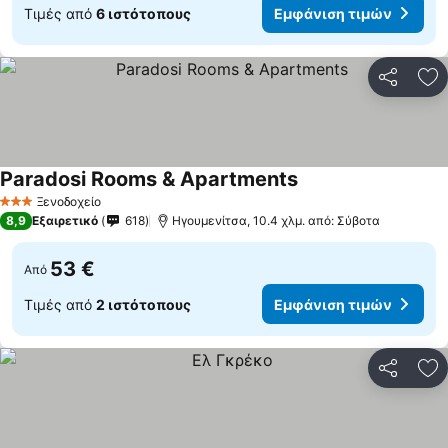
Τιμές από
6 ιστότοπους
Εμφάνιση τιμών
Κοινοποί
Πρ
Paradosi Rooms & Apartments
Εμφάνιση τιμών
Ξενοδοχείο
3 Αστέρια
8,9
Εξαιρετικό
618
Ηγουμενίτσα, 10.4 χλμ. από: Σύβοτα
53 €
Από
Τιμές από
2 ιστότοπους
Εμφάνιση τιμών
Κοινοποί
Πρ