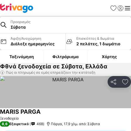
Αγαπημέν
Σύνδε
Με
Προορισμός
Σύβοτα
Άφιξη/Αναχώρηση
Επισκέπτες & δωμάτια
Διάλεξε ημερομηνίες
2 πελάτες, 1 δωμάτιο
Ταξινόμηση
Φιλτράρισμα
Χάρτης
Φθνά ξενοδοχεία σε Σύβοτα, Ελλάδα
Πώς οι πληρωμές σε εμάς επηρεάζουν την κατάταξη
Κοινοποί
Πρ
MARIS PARGA
Εμφάνιση τιμών
Ξενοδοχείο
8,6
Εξαιρετικό
468
Πάργα, 17.9 χλμ. από: Σύβοτα