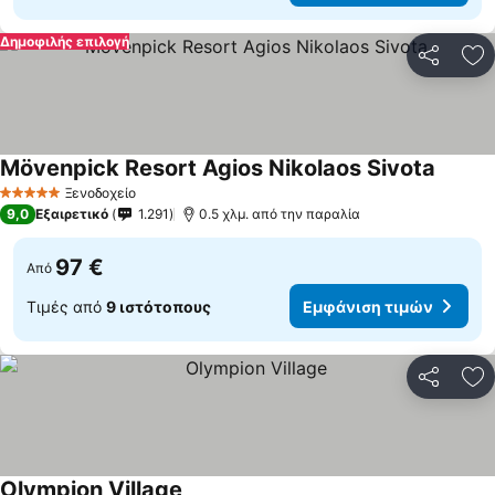
Δημοφιλής επιλογή
Κοινοποί
Πρ
Mövenpick Resort Agios Nikolaos Sivota
Εμφάνι
Ξενοδοχείο
5 Αστέρια
9,0
Εξαιρετικό
1.291
0.5 χλμ. από την παραλία
97 €
Από
Τιμές από
9 ιστότοπους
Εμφάνιση τιμών
Κοινοποί
Πρ
Olympion Village