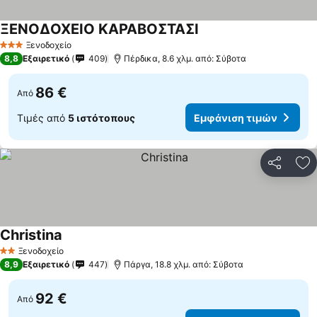
ΞΕΝΟΔΟΧΕΙΟ ΚΑΡΑΒΟΣΤΑΣΙ
Εμφάνιση τιμών
Ξενοδοχείο
3 Αστέρια
8,8
Εξαιρετικό
409
Πέρδικα, 8.6 χλμ. από: Σύβοτα
86 €
Από
Τιμές από
5 ιστότοπους
Εμφάνιση τιμών
Κοινοποί
Πρ
Christina
Εμφάνιση τιμών
Ξενοδοχείο
2 Αστέρια
8,9
Εξαιρετικό
447
Πάργα, 18.8 χλμ. από: Σύβοτα
92 €
Από