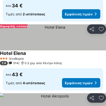
34 €
Από
Τιμές από
2 ιστότοπους
Εμφάνιση τιμών
Δημοφιλής επιλογή
Κοινοποί
Πρ
Hotel Elena
Εμφάνιση τιμών
Ξενοδοχείο
3 Αστέρια
7,4
514
0.3 χλμ. από: Κέντρο πόλης
43 €
Από
Τιμές από
4 ιστότοπους
Εμφάνιση τιμών
Κοινοποί
Πρ