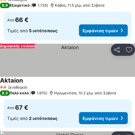
2 Αστέρια
8,9
Εξαιρετικό
1.735
Κάβος, 11.5 χλμ. από: Σύβοτα
66 €
Από
Τιμές από
5 ιστότοπους
Εμφάνιση τιμών
Δημοφιλής επιλογή
Κοινοποί
Πρ
Aktaion
Εμφάνιση τιμών
Ξενοδοχείο
2 Αστέρια
8,3
Πολύ καλό
1.970
Ηγουμενίτσα, 10.2 χλμ. από: Σύβοτα
67 €
Από
Τιμές από
2 ιστότοπους
Εμφάνιση τιμών