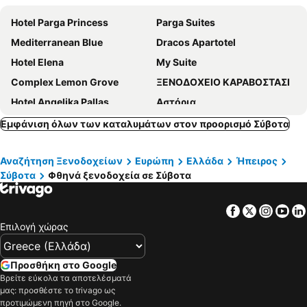
Hotel Parga Princess
Parga Suites
Mediterranean Blue
Dracos Apartotel
Hotel Elena
My Suite
Complex Lemon Grove
ΞΕΝΟΔΟΧΕΙΟ ΚΑΡΑΒΟΣΤΑΣΙ
Hotel Angelika Pallas
Αστόρια
Mövenpick Resort Agios Nikolaos Sivota
Costa Smeralda
Εμφάνιση όλων των καταλυμάτων στον προορισμό Σύβοτα
Σταυροδρόμι
Prima Vista Beachfront Boutique Hotel
Αναζήτηση Ξενοδοχείων
Ευρώπη
Ελλάδα
Ήπειρος
Cavomarina Beach
Πανόραμα Μπότσαρης
Σύβοτα
Φθηνά ξενοδοχεία σε Σύβοτα
Elena Rista Studios
Arilla Beach Hotel
Sivota Diamond Spa Resort
Hotel Oscar
Facebook
Twitter
Insta
Yo
Oula Maisonettes
La Scala
Επιλογή χώρας
Ελ Γκρέκο
Hotel Akropolis
Theros Blu Parga
San Nectarios
Προσθήκη στο Google
Βρείτε εύκολα τα αποτελέσματά
Olympion Village
Noema Hotel
μας: προσθέστε το trivago ως
Sivota Seascape
Olympic Hotel
προτιμώμενη πηγή στο Google.