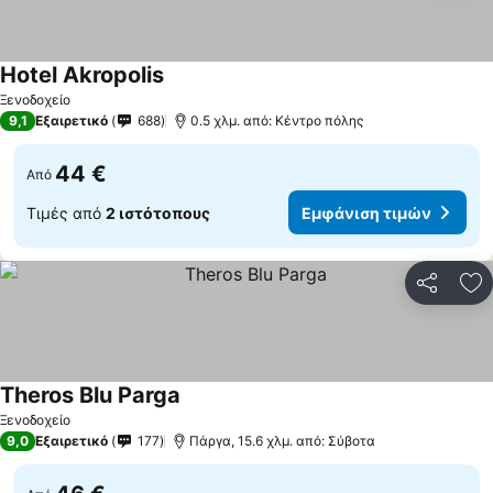
Hotel Akropolis
Εμφάνιση τιμών
Ξενοδοχείο
9,1
Εξαιρετικό
688
0.5 χλμ. από: Κέντρο πόλης
44 €
Από
Τιμές από
2 ιστότοπους
Εμφάνιση τιμών
Κοινοποί
Πρ
Theros Blu Parga
Εμφάνιση τιμών
Ξενοδοχείο
9,0
Εξαιρετικό
177
Πάργα, 15.6 χλμ. από: Σύβοτα