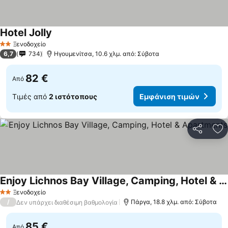
Hotel Jolly
Εμφάνιση τιμών
Ξενοδοχείο
2 Αστέρια
6,7
734
Ηγουμενίτσα, 10.6 χλμ. από: Σύβοτα
82 €
Από
Τιμές από
2 ιστότοπους
Εμφάνιση τιμών
Κοινοποί
Πρ
Enjoy Lichnos Bay Village, Camping, Hotel & Apartments
Εμφάνιση τιμών
Ξενοδοχείο
2 Αστέρια
/
Πάργα, 18.8 χλμ. από: Σύβοτα
Δεν υπάρχει διαθέσιμη βαθμολογία
85 €
Από