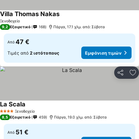
Villa Thomas Nakas
Εμφάνιση τιμών
Ξενοδοχείο
9,2
Εξαιρετικό
168
Πάργα, 17.1 χλμ. από: Σύβοτα
47 €
Από
Τιμές από
2 ιστότοπους
Εμφάνιση τιμών
Κοινοποί
Πρ
La Scala
Εμφάνιση τιμών
Ξενοδοχείο
4 Αστέρια
8,5
Εξαιρετικό
459
Πάργα, 19.0 χλμ. από: Σύβοτα
51 €
Από