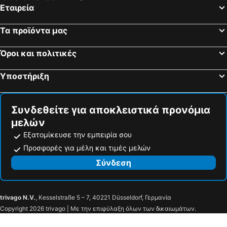
Εταιρεία
Margarita Hotel
Palatino Hotel
EFTIHIA
Anthoussa Rooms
Τα προϊόντα μας
Sunny Beach
Elite Luxury Villas
Όροι και πολιτικές
Γαλήνη
Christina
Ekati Mare Lifestyle Resort
Kavos Plaza Hotel
Υποστήριξη
Hotel Riviera Perdika
Holiday Zigos
Likourgos Beach
Acrothea
Συνδεθείτε για αποκλειστικά προνόμια
Hotel Seleykos Palace
Hotel Albatros
μελών
Sivota Deamaris Luxury Boutique Hotel
Βίλλα Ντορίτα
Εξατομίκευσε την εμπειρία σου
Koulouris Beach Hotel
Maria Resort Parga
Προσφορές για μέλη και τιμές μελών
Hotel Sivota
The Retreat
Σύνδεση
Harmony Apartments
Χρυσάνθη
Χρυσοβαλάντω
Arete Lifestyle Hotel
trivago N.V.
, Kesselstraße 5 – 7, 40221 Düsseldorf, Γερμανία
Hotel Villa Marie
Ωριάνα
Copyright 2026 trivago | Με την επιφύλαξη όλων των δικαιωμάτων.
Ilvy Suites Sivota
Sivotahomes-blu