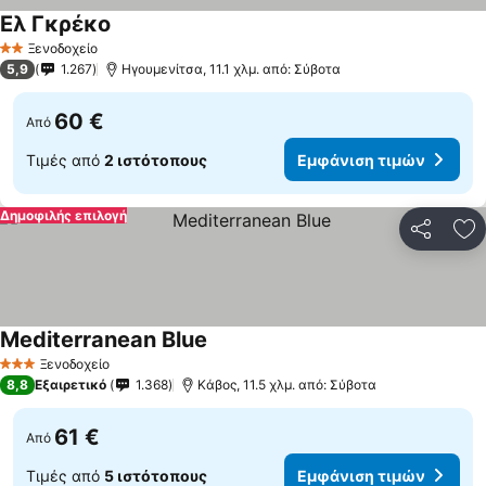
Ελ Γκρέκο
Εμφάνιση τιμών
Ξενοδοχείο
2 Αστέρια
5,9
1.267
Ηγουμενίτσα, 11.1 χλμ. από: Σύβοτα
60 €
Από
Τιμές από
2 ιστότοπους
Εμφάνιση τιμών
Δημοφιλής επιλογή
Κοινοποί
Πρ
Mediterranean Blue
Εμφάνιση τιμών
Ξενοδοχείο
3 Αστέρια
8,8
Εξαιρετικό
1.368
Κάβος, 11.5 χλμ. από: Σύβοτα
61 €
Από
Τιμές από
5 ιστότοπους
Εμφάνιση τιμών