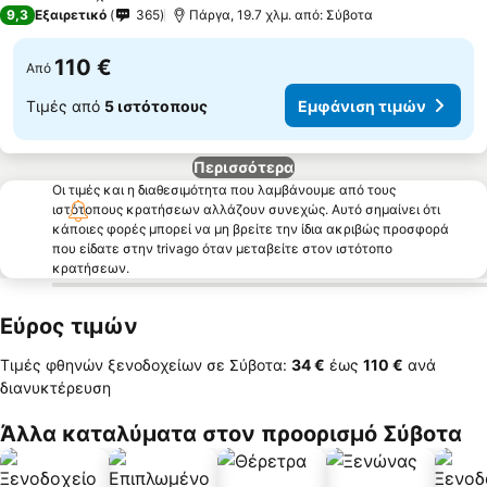
4 Αστέρια
9,3
Εξαιρετικό
365
Πάργα, 19.7 χλμ. από: Σύβοτα
110 €
Από
Τιμές από
5 ιστότοπους
Εμφάνιση τιμών
Περισσότερα
Οι τιμές και η διαθεσιμότητα που λαμβάνουμε από τους
ιστότοπους κρατήσεων αλλάζουν συνεχώς. Αυτό σημαίνει ότι
κάποιες φορές μπορεί να μη βρείτε την ίδια ακριβώς προσφορά
που είδατε στην trivago όταν μεταβείτε στον ιστότοπο
κρατήσεων.
Εύρος τιμών
Τιμές φθηνών ξενοδοχείων σε Σύβοτα:
‎34 €
έως
‎110 €
ανά
διανυκτέρευση
Άλλα καταλύματα στον προορισμό Σύβοτα