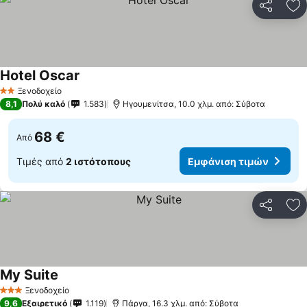
Κοινοποί
Πρ
Hotel Oscar
Εμφάνιση τιμών
Ξενοδοχείο
2 Αστέρια
8,1
Πολύ καλό
1.583
Ηγουμενίτσα, 10.0 χλμ. από: Σύβοτα
68 €
Από
Τιμές από
2 ιστότοπους
Εμφάνιση τιμών
Κοινοποί
Πρ
My Suite
Εμφάνιση τιμών
Ξενοδοχείο
3 Αστέρια
9,6
Εξαιρετικό
1.119
Πάργα, 16.3 χλμ. από: Σύβοτα