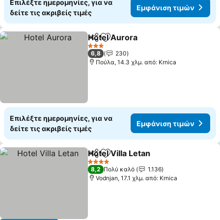
Επιλέξτε ημερομηνίες, για να
Εμφάνιση τιμών
δείτε τις ακριβείς τιμές
Hotel Aurora
Κοινοποίηση
Προσθήκη στα αγαπημένα
Εμφάνιση τι
3 Αστέρια
6,8
230
Πούλα, 14.3 χλμ. από: Krnica
Επιλέξτε ημερομηνίες, για να
Εμφάνιση τιμών
δείτε τις ακριβείς τιμές
Hotel Villa Letan
Κοινοποίηση
Προσθήκη στα αγαπημένα
Εμφάνιση
4 Αστέρια
8,2
Πολύ καλό
1.136
Vodnjan, 17.1 χλμ. από: Krnica