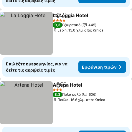
δείτε τις ακριβείς τιμές
La Loggia Hotel
Κοινοποίηση
Προσθήκη στα αγαπημένα
Εμφάνιση 
4 Αστέρια
9,3
Εξαιρετικό
445
Labin, 15.0 χλμ. από: Krnica
Επιλέξτε ημερομηνίες, για να
Εμφάνιση τιμών
δείτε τις ακριβείς τιμές
Artena Hotel
Κοινοποίηση
Προσθήκη στα αγαπημένα
Εμφάνιση τιμ
3 Αστέρια
8,3
Πολύ καλό
606
Πούλα, 16.6 χλμ. από: Krnica