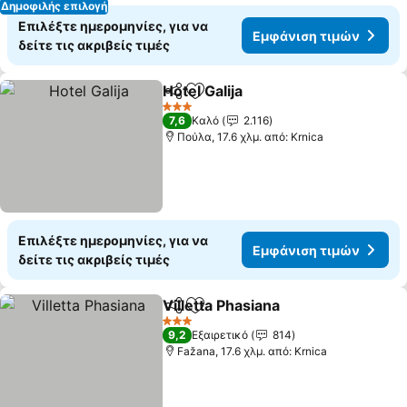
Δημοφιλής επιλογή
Επιλέξτε ημερομηνίες, για να
Εμφάνιση τιμών
δείτε τις ακριβείς τιμές
Hotel Galija
Κοινοποίηση
Προσθήκη στα αγαπημένα
Εμφάνιση τιμώ
3 Αστέρια
7,6
Καλό
2.116
Πούλα, 17.6 χλμ. από: Krnica
Επιλέξτε ημερομηνίες, για να
Εμφάνιση τιμών
δείτε τις ακριβείς τιμές
Villetta Phasiana
Κοινοποίηση
Προσθήκη στα αγαπημένα
Εμφάνιση
3 Αστέρια
9,2
Εξαιρετικό
814
Fažana, 17.6 χλμ. από: Krnica