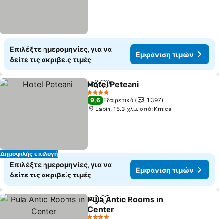
Επιλέξτε ημερομηνίες, για να
Εμφάνιση τιμών
δείτε τις ακριβείς τιμές
Hotel Peteani
Κοινοποίηση
Προσθήκη στα αγαπημένα
Εμφάνιση τι
4 Αστέρια
9,6
Εξαιρετικό
1.397
Labin, 15.3 χλμ. από: Krnica
Δημοφιλής επιλογή
Επιλέξτε ημερομηνίες, για να
Εμφάνιση τιμών
δείτε τις ακριβείς τιμές
Pula Antic Rooms in
Κοινοποίηση
Προσθήκη στα αγαπημένα
Center