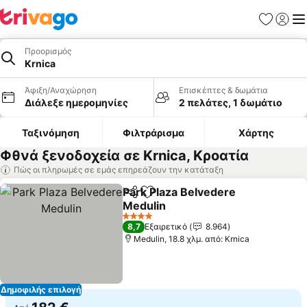
Αγαπημέν
Σύνδε
Με
Προορισμός
Krnica
Άφιξη/Αναχώρηση
Επισκέπτες & δωμάτια
Διάλεξε ημερομηνίες
2 πελάτες, 1 δωμάτιο
Ταξινόμηση
Φιλτράρισμα
Χάρτης
Φθνά ξενοδοχεία σε Krnica, Κροατία
Πώς οι πληρωμές σε εμάς επηρεάζουν την κατάταξη
Park Plaza Belvedere
Κοινοποίηση
Προσθήκη στα αγαπημένα
Medulin
Εμφάνιση τιμών
4 Αστέρια
8,7
Εξαιρετικό
8.964
Medulin, 18.8 χλμ. από: Krnica
Δημοφιλής επιλογή