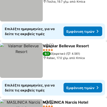
Πούλα, 19.7 χλμ. από: Krnica
Επιλέξτε ημερομηνίες, για να
Εμφάνιση τιμών
δείτε τις ακριβείς τιμές
Valamar Bellevue Resort
Κοινοποίηση
Προσθήκη στα αγαπημένα
Ε
4 Αστέρια
9,1
Εξαιρετικό
4.561
Rabac, 17.0 χλμ. από: Krnica
Επιλέξτε ημερομηνίες, για να
Εμφάνιση τιμών
δείτε τις ακριβείς τιμές
MASLINICA Narcis Hotel
Κοινοποίηση
Προσθήκη στα αγαπημένα
Ε