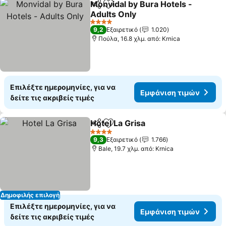
Monvidal by Bura Hotels -
Κοινοποίηση
Προσθήκη στα αγαπημένα
Adults Only
Εμφάνιση τιμών
4 Αστέρια
9,2
Εξαιρετικό
1.020
Πούλα, 16.8 χλμ. από: Krnica
Επιλέξτε ημερομηνίες, για να
Εμφάνιση τιμών
δείτε τις ακριβείς τιμές
Hotel La Grisa
Κοινοποίηση
Προσθήκη στα αγαπημένα
Εμφάνιση τι
4 Αστέρια
9,3
Εξαιρετικό
1.766
Bale, 19.7 χλμ. από: Krnica
Δημοφιλής επιλογή
Επιλέξτε ημερομηνίες, για να
Εμφάνιση τιμών
δείτε τις ακριβείς τιμές