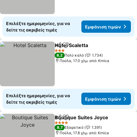
Επιλέξτε ημερομηνίες, για να
Εμφάνιση τιμών
δείτε τις ακριβείς τιμές
Hotel Scaletta
Κοινοποίηση
Προσθήκη στα αγαπημένα
Εμφάνιση τι
3 Αστέρια
8,2
Πολύ καλό
1.734
Πούλα, 17.0 χλμ. από: Krnica
Επιλέξτε ημερομηνίες, για να
Εμφάνιση τιμών
δείτε τις ακριβείς τιμές
Boutique Suites Joyce
Κοινοποίηση
Προσθήκη στα αγαπημένα
Εμφ
4 Αστέρια
8,7
Εξαιρετικό
1.391
Πούλα, 17.8 χλμ. από: Krnica