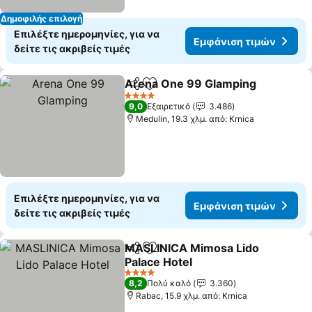
Δημοφιλής επιλογή
Επιλέξτε ημερομηνίες, για να
Εμφάνιση τιμών
δείτε τις ακριβείς τιμές
Arena One 99 Glamping
Κοινοποίηση
Προσθήκη στα αγαπημένα
Ε
4 Αστέρια
9,0
Εξαιρετικό
3.486
Medulin, 19.3 χλμ. από: Krnica
Επιλέξτε ημερομηνίες, για να
Εμφάνιση τιμών
δείτε τις ακριβείς τιμές
MASLINICA Mimosa Lido
Κοινοποίηση
Προσθήκη στα αγαπημένα
Palace Hotel
Εμφάνιση τιμών
4 Αστέρια
8,2
Πολύ καλό
3.360
Rabac, 15.9 χλμ. από: Krnica