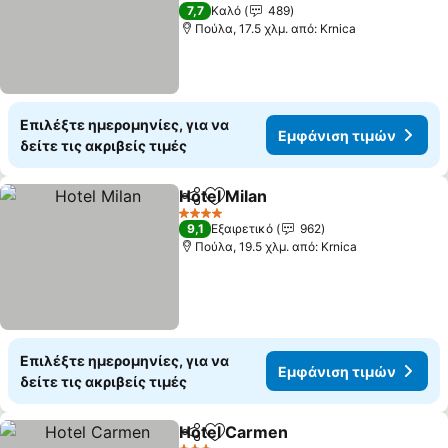
Εμφάνιση τιμών
4 Αστέρια
7,7
Καλό
489
Πούλα, 17.5 χλμ. από: Krnica
Επιλέξτε ημερομηνίες, για να
Εμφάνιση τιμών
δείτε τις ακριβείς τιμές
Hotel Milan
Κοινοποίηση
Προσθήκη στα αγαπημένα
Εμφάνιση τιμώ
4 Αστέρια
9,1
Εξαιρετικό
962
Πούλα, 19.5 χλμ. από: Krnica
Επιλέξτε ημερομηνίες, για να
Εμφάνιση τιμών
δείτε τις ακριβείς τιμές
Hotel Carmen
Κοινοποίηση
Προσθήκη στα αγαπημένα
Εμφάνιση τι