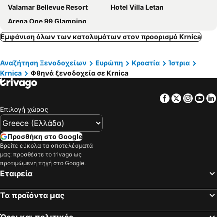
Valamar Bellevue Resort
Hotel Villa Letan
Arena One 99 Glamping
Εμφάνιση όλων των καταλυμάτων στον προορισμό Krnica
Αναζήτηση Ξενοδοχείων
Ευρώπη
Κροατία
Ίστρια
Krnica
Φθηνά ξενοδοχεία σε Krnica
Facebook
Twitter
Insta
Yo
Επιλογή χώρας
Προσθήκη στο Google
Βρείτε εύκολα τα αποτελέσματά
μας: προσθέστε το trivago ως
προτιμώμενη πηγή στο Google.
Εταιρεία
Τα προϊόντα μας
Όροι και πολιτικές