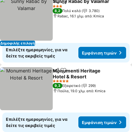
Sunny Rabac by Valamar
Κοινοποίηση
Προσθήκη στα αγαπημένα
Ε
3 Αστέρια
8,2
Πολύ καλό
3.780
Rabac, 16.1 χλμ. από: Krnica
Δημοφιλής επιλογή
Επιλέξτε ημερομηνίες, για να
Εμφάνιση τιμών
δείτε τις ακριβείς τιμές
Monumenti Heritage
Κοινοποίηση
Προσθήκη στα αγαπημένα
Hotel & Resort
Εμφάνιση τιμών
5 Αστέρια
9,3
Εξαιρετικό
299
Πούλα, 19.0 χλμ. από: Krnica
Επιλέξτε ημερομηνίες, για να
Εμφάνιση τιμών
δείτε τις ακριβείς τιμές