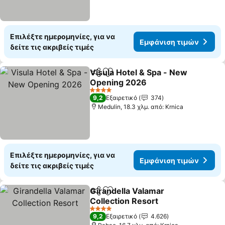
Επιλέξτε ημερομηνίες, για να
Εμφάνιση τιμών
δείτε τις ακριβείς τιμές
Visula Hotel & Spa - New
Κοινοποίηση
Προσθήκη στα αγαπημένα
Opening 2026
Εμφάνιση τιμών
4 Αστέρια
9,2
Εξαιρετικό
374
Medulin, 18.3 χλμ. από: Krnica
Επιλέξτε ημερομηνίες, για να
Εμφάνιση τιμών
δείτε τις ακριβείς τιμές
Girandella Valamar
Κοινοποίηση
Προσθήκη στα αγαπημένα
Collection Resort
Εμφάνιση τιμών
4 Αστέρια
9,2
Εξαιρετικό
4.626