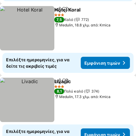
Hotel Koral
Κοινοποίηση
Προσθήκη στα αγαπημένα
Εμφάνιση τιμώ
3 Αστέρια
7,5
Καλό
772
Medulin, 18.8 χλμ. από: Krnica
Επιλέξτε ημερομηνίες, για να
Εμφάνιση τιμών
δείτε τις ακριβείς τιμές
Livadic
Κοινοποίηση
Προσθήκη στα αγαπημένα
Εμφάνιση τιμών
3 Αστέρια
8,1
Πολύ καλό
374
Medulin, 17.3 χλμ. από: Krnica
Επιλέξτε ημερομηνίες, για να
Εμφάνιση τιμών