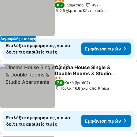
3 Αστέρια
8,7
Εξαιρετικό
492
2.5 χλμ. από: Κέντρο πόλης
Δημοφιλής επιλογή
Επιλέξτε ημερομηνίες, για να
Εμφάνιση τιμών
δείτε τις ακριβείς τιμές
Cinema House Single &
Κοινοποίηση
Προσθήκη στα αγαπημένα
Double Rooms & Studio
Apartments
Εμφάνιση τιμών
2 Αστέρια
7,9
Καλό
607
Πούλα, 16.8 χλμ. από: Krnica
Επιλέξτε ημερομηνίες, για να
Εμφάνιση τιμών
δείτε τις ακριβείς τιμές