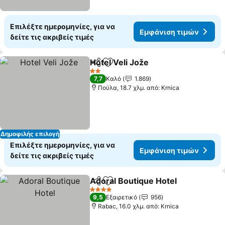
Επιλέξτε ημερομηνίες, για να
Εμφάνιση τιμών
δείτε τις ακριβείς τιμές
Hotel Veli Jože
Κοινοποίηση
Προσθήκη στα αγαπημένα
Εμφάνιση τ
2 Αστέρια
7,7
Καλό
1.869
Πούλα, 18.7 χλμ. από: Krnica
Δημοφιλής επιλογή
Επιλέξτε ημερομηνίες, για να
Εμφάνιση τιμών
δείτε τις ακριβείς τιμές
Adoral Boutique Hotel
Κοινοποίηση
Προσθήκη στα αγαπημένα
Εμφ
4 Αστέρια
9,5
Εξαιρετικό
956
Rabac, 16.0 χλμ. από: Krnica