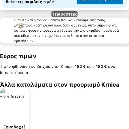
δείτε τις ακριβείς τιμές
Περισσότερα
Οι τιμές και η διαθεσιμότητα που λαμβάνουμε από τους
ιστότοπους κρατήσεων αλλάζουν συνεχώς. Αυτό σημαίνει ότι
κάποιες φορές μπορεί να μη βρείτε την ίδια ακριβώς προσφορά
που είδατε στην trivago όταν μεταβείτε στον ιστότοπο
κρατήσεων.
Εύρος τιμών
Τιμές φθηνών ξενοδοχείων σε Krnica:
‎182 €
έως
‎182 €
ανά
διανυκτέρευση
Άλλα καταλύματα στον προορισμό Krnica
Ξενοδοχεί