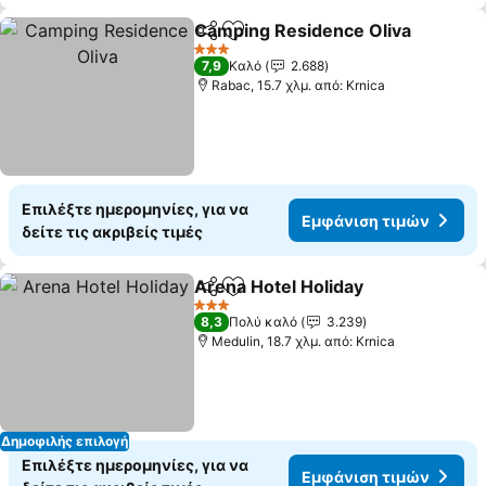
Camping Residence Oliva
Κοινοποίηση
Προσθήκη στα αγαπημένα
3 Αστέρια
7,9
Καλό
2.688
Rabac, 15.7 χλμ. από: Krnica
Επιλέξτε ημερομηνίες, για να
Εμφάνιση τιμών
δείτε τις ακριβείς τιμές
Arena Hotel Holiday
Κοινοποίηση
Προσθήκη στα αγαπημένα
Εμφάν
3 Αστέρια
8,3
Πολύ καλό
3.239
Medulin, 18.7 χλμ. από: Krnica
Δημοφιλής επιλογή
Επιλέξτε ημερομηνίες, για να
Εμφάνιση τιμών