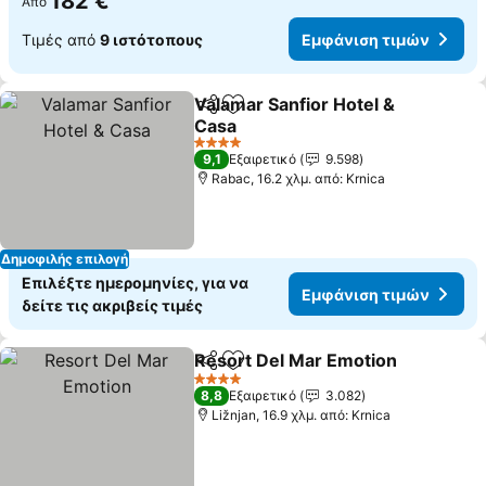
182 €
Από
Τιμές από
9 ιστότοπους
Εμφάνιση τιμών
Valamar Sanfior Hotel &
Κοινοποίηση
Προσθήκη στα αγαπημένα
Casa
Εμφάνιση τιμών
4 Αστέρια
9,1
Εξαιρετικό
9.598
Rabac, 16.2 χλμ. από: Krnica
Δημοφιλής επιλογή
Επιλέξτε ημερομηνίες, για να
Εμφάνιση τιμών
δείτε τις ακριβείς τιμές
Resort Del Mar Emotion
Κοινοποίηση
Προσθήκη στα αγαπημένα
Εμ
4 Αστέρια
8,8
Εξαιρετικό
3.082
Ližnjan, 16.9 χλμ. από: Krnica