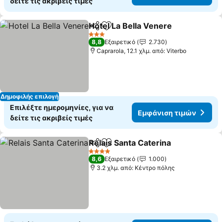
δείτε τις ακριβείς τιμές
Hotel La Bella Venere
Κοινοποίηση
Προσθήκη στα αγαπημένα
3 Αστέρια
8,8
Εξαιρετικό
2.730
Caprarola, 12.1 χλμ. από: Viterbo
Δημοφιλής επιλογή
Επιλέξτε ημερομηνίες, για να
Εμφάνιση τιμών
δείτε τις ακριβείς τιμές
Relais Santa Caterina
Κοινοποίηση
Προσθήκη στα αγαπημένα
4 Αστέρια
8,6
Εξαιρετικό
1.000
3.2 χλμ. από: Κέντρο πόλης