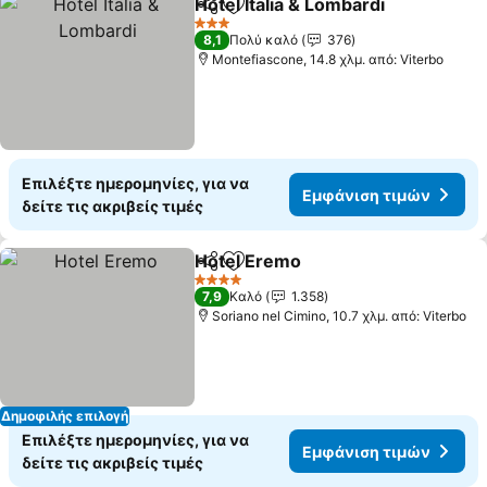
Hotel Italia & Lombardi
Κοινοποίηση
Προσθήκη στα αγαπημένα
3 Αστέρια
8,1
Πολύ καλό
376
Montefiascone, 14.8 χλμ. από: Viterbo
Επιλέξτε ημερομηνίες, για να
Εμφάνιση τιμών
δείτε τις ακριβείς τιμές
Hotel Eremo
Κοινοποίηση
Προσθήκη στα αγαπημένα
4 Αστέρια
7,9
Καλό
1.358
Soriano nel Cimino, 10.7 χλμ. από: Viterbo
Δημοφιλής επιλογή
Επιλέξτε ημερομηνίες, για να
Εμφάνιση τιμών
δείτε τις ακριβείς τιμές