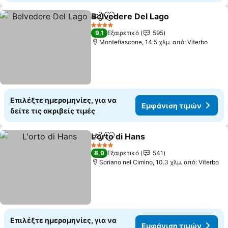
Belvedere Del Lago
Κοινοποίηση
Προσθήκη στα αγαπημένα
4 Αστέρια
9,1
Εξαιρετικό
595
Montefiascone, 14.5 χλμ. από: Viterbo
Επιλέξτε ημερομηνίες, για να
Εμφάνιση τιμών
δείτε τις ακριβείς τιμές
L'orto di Hans
Κοινοποίηση
Προσθήκη στα αγαπημένα
4 Αστέρια
8,9
Εξαιρετικό
541
Soriano nel Cimino, 10.3 χλμ. από: Viterbo
Επιλέξτε ημερομηνίες, για να
Εμφάνιση τιμών