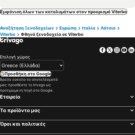
Εμφάνιση όλων των καταλυμάτων στον προορισμό Viterbo
Αναζήτηση Ξενοδοχείων
Ευρώπη
Ιταλία
Λάτσιο
Viterbo
Φθηνά ξενοδοχεία σε Viterbo
Facebook
Twitter
Insta
Yo
Επιλογή χώρας
Προσθήκη στο Google
Βρείτε εύκολα τα αποτελέσματά
μας: προσθέστε το trivago ως
προτιμώμενη πηγή στο Google.
Εταιρεία
Τα προϊόντα μας
Όροι και πολιτικές