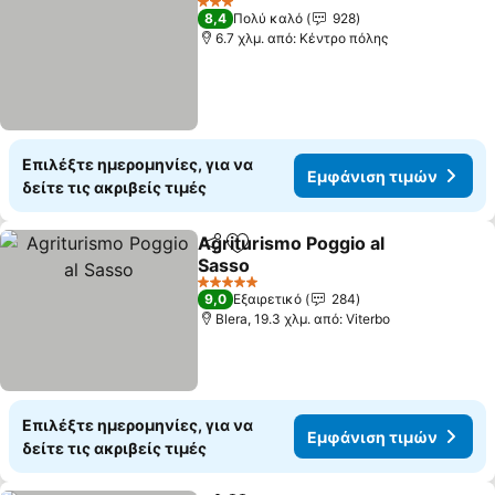
3 Αστέρια
8,4
Πολύ καλό
928
6.7 χλμ. από: Κέντρο πόλης
Επιλέξτε ημερομηνίες, για να
Εμφάνιση τιμών
δείτε τις ακριβείς τιμές
Agriturismo Poggio al
Κοινοποίηση
Προσθήκη στα αγαπημένα
Sasso
5 Αστέρια
9,0
Εξαιρετικό
284
Blera, 19.3 χλμ. από: Viterbo
Επιλέξτε ημερομηνίες, για να
Εμφάνιση τιμών
δείτε τις ακριβείς τιμές