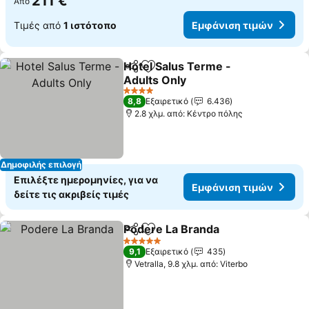
211 €
Από
Τιμές από
1 ιστότοπο
Εμφάνιση τιμών
Hotel Salus Terme -
Κοινοποίηση
Προσθήκη στα αγαπημένα
Adults Only
4 Αστέρια
8,8
Εξαιρετικό
6.436
2.8 χλμ. από: Κέντρο πόλης
Δημοφιλής επιλογή
Επιλέξτε ημερομηνίες, για να
Εμφάνιση τιμών
δείτε τις ακριβείς τιμές
Podere La Branda
Κοινοποίηση
Προσθήκη στα αγαπημένα
5 Αστέρια
9,1
Εξαιρετικό
435
Vetralla, 9.8 χλμ. από: Viterbo