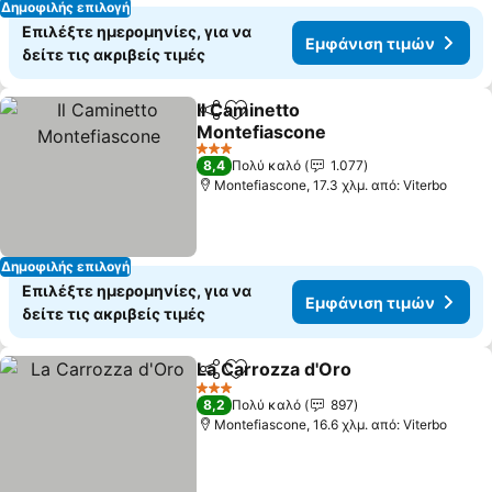
Δημοφιλής επιλογή
Επιλέξτε ημερομηνίες, για να
Εμφάνιση τιμών
δείτε τις ακριβείς τιμές
Il Caminetto
Κοινοποίηση
Προσθήκη στα αγαπημένα
Montefiascone
3 Αστέρια
8,4
Πολύ καλό
1.077
Montefiascone, 17.3 χλμ. από: Viterbo
Δημοφιλής επιλογή
Επιλέξτε ημερομηνίες, για να
Εμφάνιση τιμών
δείτε τις ακριβείς τιμές
La Carrozza d'Oro
Κοινοποίηση
Προσθήκη στα αγαπημένα
3 Αστέρια
8,2
Πολύ καλό
897
Montefiascone, 16.6 χλμ. από: Viterbo