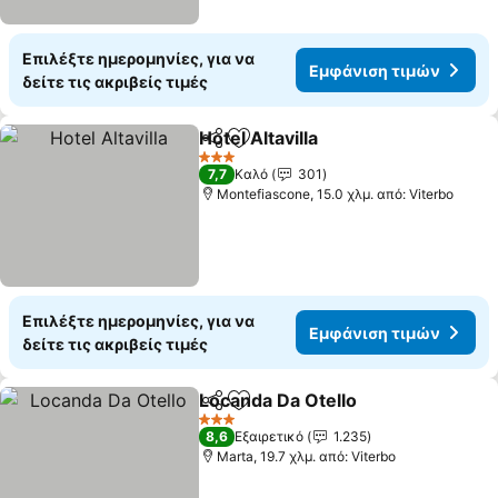
Επιλέξτε ημερομηνίες, για να
Εμφάνιση τιμών
δείτε τις ακριβείς τιμές
Hotel Altavilla
Κοινοποίηση
Προσθήκη στα αγαπημένα
3 Αστέρια
7,7
Καλό
301
Montefiascone, 15.0 χλμ. από: Viterbo
Επιλέξτε ημερομηνίες, για να
Εμφάνιση τιμών
δείτε τις ακριβείς τιμές
Locanda Da Otello
Κοινοποίηση
Προσθήκη στα αγαπημένα
3 Αστέρια
8,6
Εξαιρετικό
1.235
Marta, 19.7 χλμ. από: Viterbo