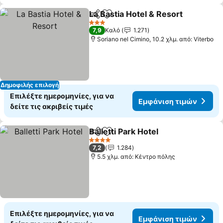
La Bastia Hotel & Resort
Κοινοποίηση
Προσθήκη στα αγαπημένα
3 Αστέρια
7,9
Καλό
1.271
Soriano nel Cimino, 10.2 χλμ. από: Viterbo
Δημοφιλής επιλογή
Επιλέξτε ημερομηνίες, για να
Εμφάνιση τιμών
δείτε τις ακριβείς τιμές
Balletti Park Hotel
Κοινοποίηση
Προσθήκη στα αγαπημένα
4 Αστέρια
7,2
1.284
5.5 χλμ. από: Κέντρο πόλης
Επιλέξτε ημερομηνίες, για να
Εμφάνιση τιμών