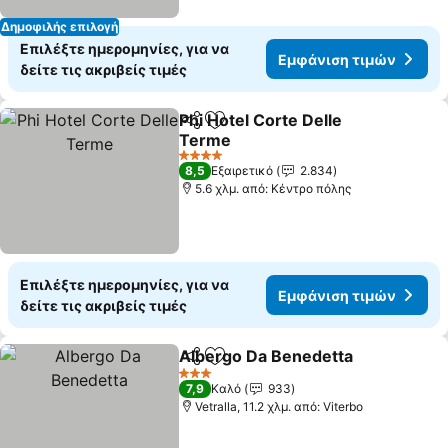
Δημοφιλής επιλογή
Επιλέξτε ημερομηνίες, για να
Εμφάνιση τιμών
δείτε τις ακριβείς τιμές
Phi Hotel Corte Delle
Κοινοποίηση
Προσθήκη στα αγαπημένα
Terme
4 Αστέρια
8,5
Εξαιρετικό
2.834
5.6 χλμ. από: Κέντρο πόλης
Επιλέξτε ημερομηνίες, για να
Εμφάνιση τιμών
δείτε τις ακριβείς τιμές
Albergo Da Benedetta
Κοινοποίηση
Προσθήκη στα αγαπημένα
3 Αστέρια
7,9
Καλό
933
Vetralla, 11.2 χλμ. από: Viterbo