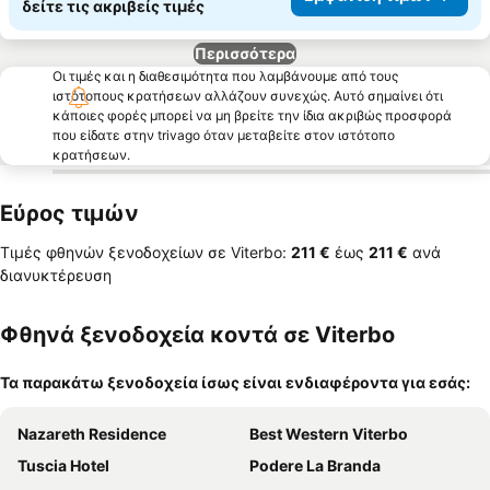
δείτε τις ακριβείς τιμές
Περισσότερα
Οι τιμές και η διαθεσιμότητα που λαμβάνουμε από τους
ιστότοπους κρατήσεων αλλάζουν συνεχώς. Αυτό σημαίνει ότι
κάποιες φορές μπορεί να μη βρείτε την ίδια ακριβώς προσφορά
που είδατε στην trivago όταν μεταβείτε στον ιστότοπο
κρατήσεων.
Εύρος τιμών
Τιμές φθηνών ξενοδοχείων σε Viterbo:
‎211 €
έως
‎211 €
ανά
διανυκτέρευση
Φθηνά ξενοδοχεία κοντά σε Viterbo
Τα παρακάτω ξενοδοχεία ίσως είναι ενδιαφέροντα για εσάς:
Nazareth Residence
Best Western Viterbo
Tuscia Hotel
Podere La Branda