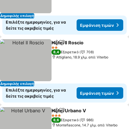
Δημοφιλής επιλογή
Επιλέξτε ημερομηνίες, για να
Εμφάνιση τιμών
δείτε τις ακριβείς τιμές
Hotel Il Roscio
Κοινοποίηση
Προσθήκη στα αγαπημένα
2 Αστέρια
8,4
Εξαιρετικό
708
Attigliano, 18.9 χλμ. από: Viterbo
Δημοφιλής επιλογή
Επιλέξτε ημερομηνίες, για να
Εμφάνιση τιμών
δείτε τις ακριβείς τιμές
Hotel Urbano V
Κοινοποίηση
Προσθήκη στα αγαπημένα
3 Αστέρια
8,6
Εξαιρετικό
986
Montefiascone, 14.7 χλμ. από: Viterbo