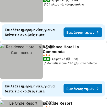
9,9
Εξαιρετικό
474
0.1 χλμ. από: Κέντρο πόλης
Επιλέξτε ημερομηνίες, για να
Εμφάνιση τιμών
δείτε τις ακριβείς τιμές
Residence Hotel La
Κοινοποίηση
Προσθήκη στα αγαπημένα
Commenda
3 Αστέρια
8,8
Εξαιρετικό
363
Montefiascone, 11.0 χλμ. από: Viterbo
Επιλέξτε ημερομηνίες, για να
Εμφάνιση τιμών
δείτε τις ακριβείς τιμές
Le Onde Resort
Κοινοποίηση
Προσθήκη στα αγαπημένα