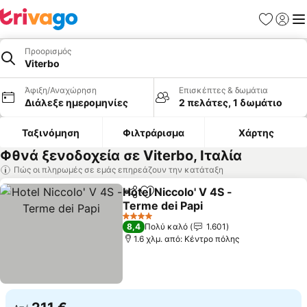
Αγαπημέν
Σύνδε
Με
Προορισμός
Viterbo
Άφιξη/Αναχώρηση
Επισκέπτες & δωμάτια
Διάλεξε ημερομηνίες
2 πελάτες, 1 δωμάτιο
Ταξινόμηση
Φιλτράρισμα
Χάρτης
Φθνά ξενοδοχεία σε Viterbo, Ιταλία
Πώς οι πληρωμές σε εμάς επηρεάζουν την κατάταξη
Hotel Niccolo' V 4S -
Κοινοποίηση
Προσθήκη στα αγαπημένα
Terme dei Papi
4 Αστέρια
8,4
Πολύ καλό
1.601
1.6 χλμ. από: Κέντρο πόλης