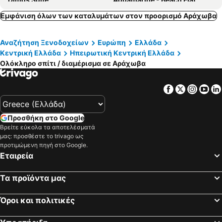
260m2 Unique Mountain House In Lilea Parnasos
Livadi Suites
Εμφάνιση όλων των καταλυμάτων στον προορισμό Αράχωβα
Beach House In Itea - Delphi
White Hills Villas
Αναζήτηση Ξενοδοχείων
Ευρώπη
Ελλάδα
Ari's apartment
Lykovrisi Guest House
Κεντρική Ελλάδα
Ηπειρωτική Κεντρική Ελλάδα
Kiriaki Junior Suites
VILLA DOROTHY STUDIO
Ολόκληρο σπίτι / διαμέρισμα σε Αράχωβα
Mont Valley Boutique Chalets
Kallisto Mountain House Iii
Pleistos valley 2
Orino Livadi Chalet II
Facebook
Twitter
Insta
Yo
Orino Livadi Mount Villa IV
Cozy Villa near Mount Parnassos
Kleodora Apartments
Wishing Stars Luxury Experience Livadi Arachova
Προσθήκη στο Google
Βρείτε εύκολα τα αποτελέσματά
Garden Apartment 20m From The Sea
Amethyst, Luxury House Nearby Delphi
μας: προσθέστε το trivago ως
Modern, Stylish Maisonette
Nerissa Seafront Apartment
προτιμώμενη πηγή στο Google.
Εταιρεία
The Perfect Family Abode For Vacation In Arachova, Greece - Three Bedroom Chalet, Sleeps 7
The One Arachova
Sansa Stark Chalet
North Chalet
Τα προϊόντα μας
Renaissance
Chalet Renata 1 Livadi Arachovas
Όροι και πολιτικές
CHALET LE BLANC
Orino Livadi Chalet III
Villa Dianne 2
Delphi Gorge-view Chalet, Arachova