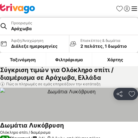
Αγαπημέν
Σύνδε
Με
Προορισμός
Αράχωβα
Άφιξη/Αναχώρηση
Επισκέπτες & δωμάτια
Διάλεξε ημερομηνίες
2 πελάτες, 1 δωμάτιο
Ταξινόμηση
Φιλτράρισμα
Χάρτης
Σύγκριση τιμών για Ολόκληρο σπίτι /
διαμέρισμα σε Αράχωβα, Ελλάδα
Πώς οι πληρωμές σε εμάς επηρεάζουν την κατάταξη
Κοινοποί
Πρ
Δωμάτια Λυκόβρυση
Ολόκληρο σπίτι / διαμέρισμα