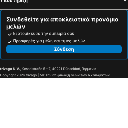
Υποστήριξη
Cosy Loft in Kalyvia Arachovas
Cozy View Arachova
Breathe in Delphi - Spacious 3BR Apartment with View
Zeus
Συνδεθείτε για αποκλειστικά προνόμια
7Hills Finnish Luxury Chalet by Ski Alure
Villa Dorothy 360 -Mountain Escape in Polydrosos
μελών
Εξατομίκευσε την εμπειρία σου
Προσφορές για μέλη και τιμές μελών
Σύνδεση
trivago N.V.
, Kesselstraße 5 – 7, 40221 Düsseldorf, Γερμανία
Copyright 2026 trivago | Με την επιφύλαξη όλων των δικαιωμάτων.