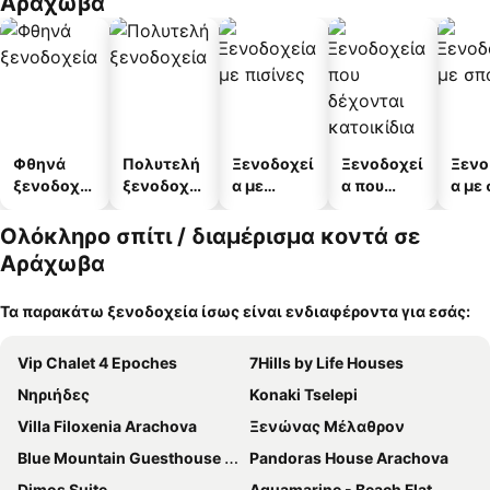
Αράχωβα
Φθηνά
Πολυτελή
Ξενοδοχεί
Ξενοδοχεί
Ξενο
ξενοδοχεί
ξενοδοχεί
α με
α που
α με
α
α
πισίνες
δέχονται
κατοικίδι
Ολόκληρο σπίτι / διαμέρισμα κοντά σε
α
Αράχωβα
Τα παρακάτω ξενοδοχεία ίσως είναι ενδιαφέροντα για εσάς:
Vip Chalet 4 Epoches
7Hills by Life Houses
Νηριήδες
Konaki Tselepi
Villa Filoxenia Arachova
Ξενώνας Μέλαθρον
Blue Mountain Guesthouse by Seablue
Pandoras House Arachova
Dimos Suite
Aquamarine - Beach Flat