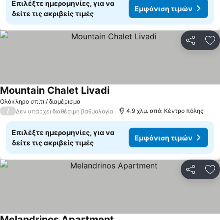
Επιλέξτε ημερομηνίες, για να
Εμφάνιση τιμών
δείτε τις ακριβείς τιμές
Κοινοποί
Πρ
Mountain Chalet Livadi
Ολόκληρο σπίτι / διαμέρισμα
/
4.9 χλμ. από: Κέντρο πόλης
Δεν υπάρχει διαθέσιμη βαθμολογία
Επιλέξτε ημερομηνίες, για να
Εμφάνιση τιμών
δείτε τις ακριβείς τιμές
Κοινοποί
Πρ
Melandrinos Apartment