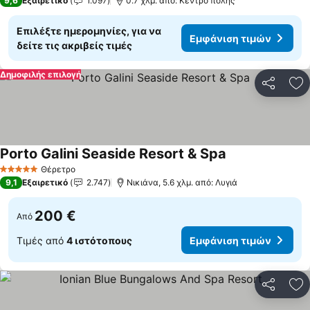
9,6
Εξαιρετικό
1.097
0.7 χλμ. από: Κέντρο πόλης
Επιλέξτε ημερομηνίες, για να
Εμφάνιση τιμών
δείτε τις ακριβείς τιμές
Δημοφιλής επιλογή
Κοινοποί
Πρ
Porto Galini Seaside Resort & Spa
Θέρετρο
5 Αστέρια
9,1
Εξαιρετικό
2.747
Νικιάνα, 5.6 χλμ. από: Λυγιά
200 €
Από
Τιμές από
4 ιστότοπους
Εμφάνιση τιμών
Κοινοποί
Πρ