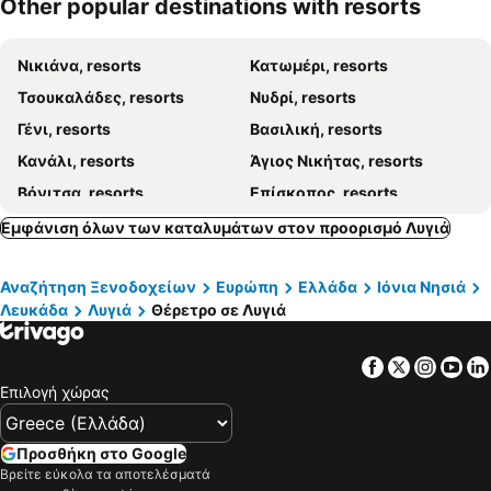
Other popular destinations with resorts
Νικιάνα, resorts
Κατωμέρι, resorts
Τσουκαλάδες, resorts
Νυδρί, resorts
Γένι, resorts
Βασιλική, resorts
Κανάλι, resorts
Άγιος Νικήτας, resorts
Βόνιτσα, resorts
Επίσκοπος, resorts
Εμφάνιση όλων των καταλυμάτων στον προορισμό Λυγιά
Αναζήτηση Ξενοδοχείων
Ευρώπη
Ελλάδα
Ιόνια Νησιά
Λευκάδα
Λυγιά
Θέρετρο σε Λυγιά
Facebook
Twitter
Insta
Yo
Επιλογή χώρας
Προσθήκη στο Google
Βρείτε εύκολα τα αποτελέσματά