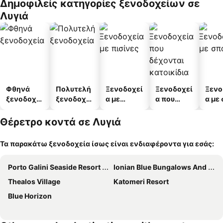
Δημοφιλείς κατηγορίες ξενοδοχείων σε
α
άτω
Λυγιά
Φθηνά
Πολυτελή
Ξενοδοχεί
Ξενοδοχεί
Ξενο
ξενοδοχεί
ξενοδοχεί
α με
α που
α με
α
α
πισίνες
δέχονται
κατοικίδι
Θέρετρο κοντά σε Λυγιά
α
Τα παρακάτω ξενοδοχεία ίσως είναι ενδιαφέροντα για εσάς:
Porto Galini Seaside Resort & Spa
Ionian Blue Bungalows And Spa Resort
Thealos Village
Katomeri Resort
Blue Horizon