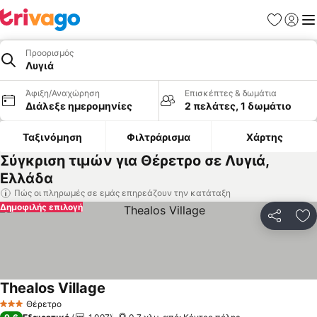
Αγαπημέν
Σύνδε
Με
Προορισμός
Λυγιά
Άφιξη/Αναχώρηση
Επισκέπτες & δωμάτια
Διάλεξε ημερομηνίες
2 πελάτες, 1 δωμάτιο
Ταξινόμηση
Φιλτράρισμα
Χάρτης
Σύγκριση τιμών για Θέρετρο σε Λυγιά,
Ελλάδα
Πώς οι πληρωμές σε εμάς επηρεάζουν την κατάταξη
Δημοφιλής επιλογή
Κοινοποί
Πρ
Thealos Village
Θέρετρο
3 Αστέρια