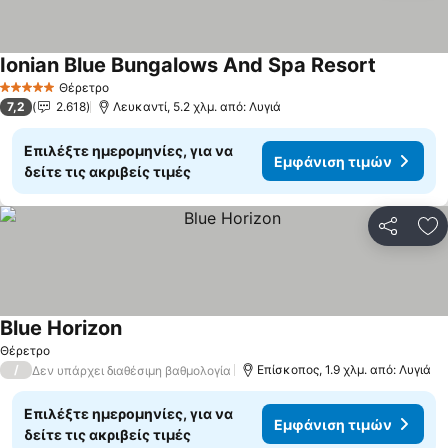
Ionian Blue Bungalows And Spa Resort
Θέρετρο
5 Αστέρια
7,2
2.618
Λευκαντί, 5.2 χλμ. από: Λυγιά
Επιλέξτε ημερομηνίες, για να
Εμφάνιση τιμών
δείτε τις ακριβείς τιμές
Κοινοποί
Πρ
Blue Horizon
Θέρετρο
/
Επίσκοπος, 1.9 χλμ. από: Λυγιά
Δεν υπάρχει διαθέσιμη βαθμολογία
Επιλέξτε ημερομηνίες, για να
Εμφάνιση τιμών
δείτε τις ακριβείς τιμές