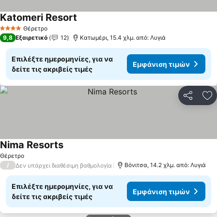
Katomeri Resort
Θέρετρο
4 Αστέρια
9,8
Εξαιρετικό
12
Κατωμέρι, 15.4 χλμ. από: Λυγιά
Επιλέξτε ημερομηνίες, για να
Εμφάνιση τιμών
δείτε τις ακριβείς τιμές
Κοινοποί
Πρ
Nima Resorts
Θέρετρο
/
Βόνιτσα, 14.2 χλμ. από: Λυγιά
Δεν υπάρχει διαθέσιμη βαθμολογία
Επιλέξτε ημερομηνίες, για να
Εμφάνιση τιμών
δείτε τις ακριβείς τιμές