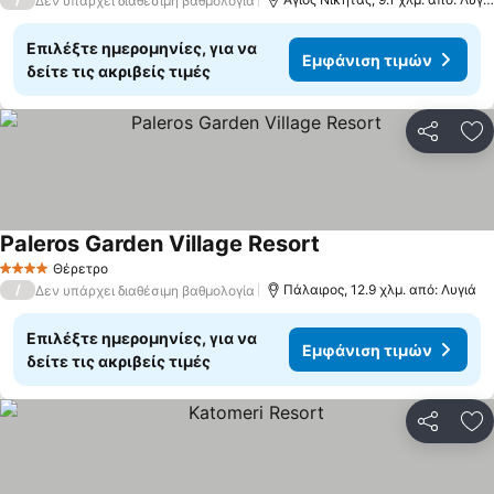
Δεν υπάρχει διαθέσιμη βαθμολογία
Επιλέξτε ημερομηνίες, για να
Εμφάνιση τιμών
δείτε τις ακριβείς τιμές
Κοινοποί
Πρ
Paleros Garden Village Resort
Θέρετρο
4 Αστέρια
/
Πάλαιρος, 12.9 χλμ. από: Λυγιά
Δεν υπάρχει διαθέσιμη βαθμολογία
Επιλέξτε ημερομηνίες, για να
Εμφάνιση τιμών
δείτε τις ακριβείς τιμές
Κοινοποί
Πρ