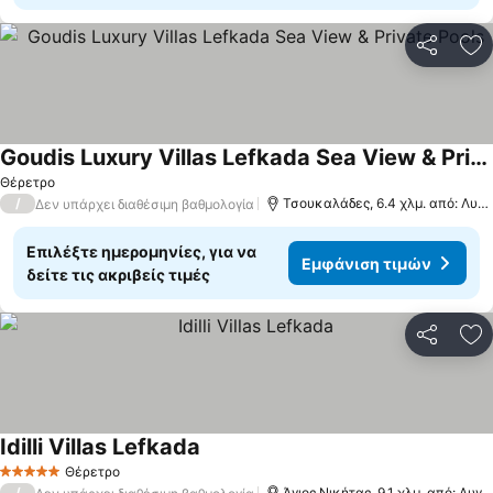
Κοινοποί
Πρ
Goudis Luxury Villas Lefkada Sea View & Private Pools
Θέρετρο
/
Τσουκαλάδες, 6.4 χλμ. από: Λυγιά
Δεν υπάρχει διαθέσιμη βαθμολογία
Επιλέξτε ημερομηνίες, για να
Εμφάνιση τιμών
δείτε τις ακριβείς τιμές
Κοινοποί
Πρ
Idilli Villas Lefkada
Θέρετρο
5 Αστέρια
/
Άγιος Νικήτας, 9.1 χλμ. από: Λυγιά