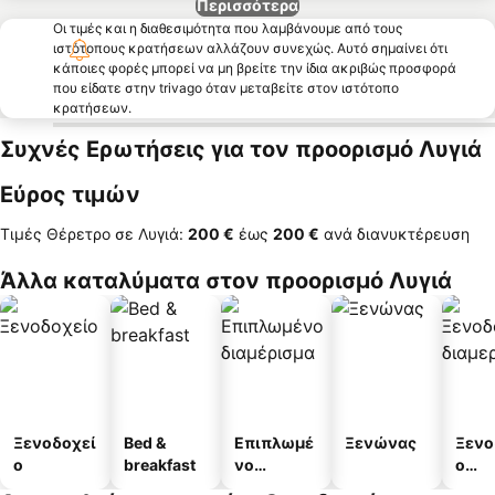
Περισσότερα
Οι τιμές και η διαθεσιμότητα που λαμβάνουμε από τους
ιστότοπους κρατήσεων αλλάζουν συνεχώς. Αυτό σημαίνει ότι
κάποιες φορές μπορεί να μη βρείτε την ίδια ακριβώς προσφορά
που είδατε στην trivago όταν μεταβείτε στον ιστότοπο
κρατήσεων.
Συχνές Ερωτήσεις για τον προορισμό Λυγιά
Εύρος τιμών
Τιμές Θέρετρο σε Λυγιά:
‎200 €
έως
‎200 €
ανά διανυκτέρευση
Άλλα καταλύματα στον προορισμό Λυγιά
Ξενοδοχεί
Bed &
Επιπλωμέ
Ξενώνας
Ξενο
ο
breakfast
νο
ο
διαμέρισμ
διαμ