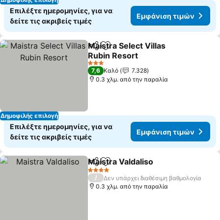
Επιλέξτε ημερομηνίες, για να
Εμφάνιση τιμών
δείτε τις ακριβείς τιμές
Maistra Select Villas
Κοινοποίηση
Προσθήκη στα αγαπημένα
Rubin Resort
3 Αστέρια
7,6
Καλό
7.328
0.3 χλμ. από την παραλία
Δημοφιλής επιλογή
Επιλέξτε ημερομηνίες, για να
Εμφάνιση τιμών
δείτε τις ακριβείς τιμές
Maistra Valdaliso
Κοινοποίηση
Προσθήκη στα αγαπημένα
4 Αστέρια
/
Δεν υπάρχει διαθέσιμη βαθμολογία
0.3 χλμ. από την παραλία