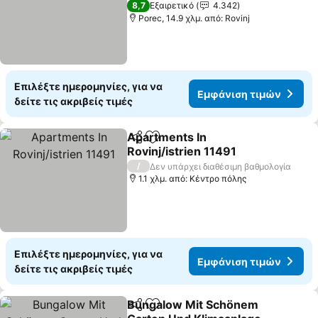
8,7
Εξαιρετικό
4.342
Porec, 14.9 χλμ. από: Rovinj
Επιλέξτε ημερομηνίες, για να
Εμφάνιση τιμών
δείτε τις ακριβείς τιμές
Apartments In
Κοινοποίηση
Προσθήκη στα αγαπημένα
Rovinj/istrien 11491
/
Δεν υπάρχει διαθέσιμη βαθμολογία
1.1 χλμ. από: Κέντρο πόλης
Επιλέξτε ημερομηνίες, για να
Εμφάνιση τιμών
δείτε τις ακριβείς τιμές
Bungalow Mit Schönem
Κοινοποίηση
Προσθήκη στα αγαπημένα