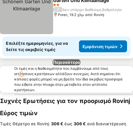
Garten Und Klimaanlage
2 Αστέρια
/
Δεν υπάρχει διαθέσιμη βαθμολογία
Porec, 19.2 χλμ. από: Rovinj
Επιλέξτε ημερομηνίες, για να
Εμφάνιση τιμών
δείτε τις ακριβείς τιμές
Περισσότερα
Οι τιμές και η διαθεσιμότητα που λαμβάνουμε από τους
ιστότοπους κρατήσεων αλλάζουν συνεχώς. Αυτό σημαίνει ότι
κάποιες φορές μπορεί να μη βρείτε την ίδια ακριβώς προσφορά
που είδατε στην trivago όταν μεταβείτε στον ιστότοπο
κρατήσεων.
Συχνές Ερωτήσεις για τον προορισμό Rovinj
Εύρος τιμών
Τιμές Θέρετρο σε Rovinj:
‎306 €
έως
‎306 €
ανά διανυκτέρευση