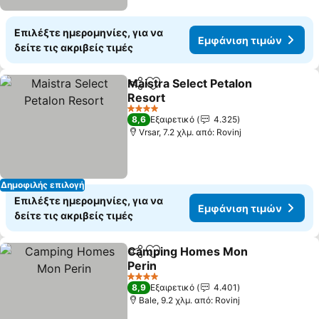
Επιλέξτε ημερομηνίες, για να
Εμφάνιση τιμών
δείτε τις ακριβείς τιμές
Maistra Select Petalon
Κοινοποίηση
Προσθήκη στα αγαπημένα
Resort
4 Αστέρια
8,6
Εξαιρετικό
4.325
Vrsar, 7.2 χλμ. από: Rovinj
Δημοφιλής επιλογή
Επιλέξτε ημερομηνίες, για να
Εμφάνιση τιμών
δείτε τις ακριβείς τιμές
Camping Homes Mon
Κοινοποίηση
Προσθήκη στα αγαπημένα
Perin
4 Αστέρια
8,9
Εξαιρετικό
4.401
Bale, 9.2 χλμ. από: Rovinj