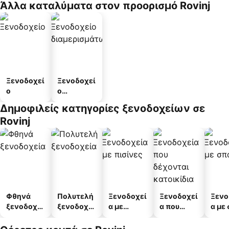
Άλλα καταλύματα στον προορισμό Rovinj
Ξενοδοχεί
Ξενοδοχεί
ο
ο
διαμερισμ
Δημοφιλείς κατηγορίες ξενοδοχείων σε
άτων
Rovinj
Φθηνά
Πολυτελή
Ξενοδοχεί
Ξενοδοχεί
Ξενο
ξενοδοχεί
ξενοδοχεί
α με
α που
α με
α
α
πισίνες
δέχονται
κατοικίδι