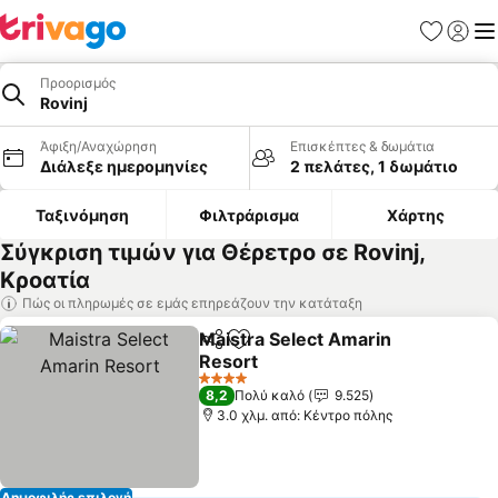
Αγαπημέν
Σύνδε
Με
Προορισμός
Rovinj
Άφιξη/Αναχώρηση
Επισκέπτες & δωμάτια
Διάλεξε ημερομηνίες
2 πελάτες, 1 δωμάτιο
Ταξινόμηση
Φιλτράρισμα
Χάρτης
Σύγκριση τιμών για Θέρετρο σε Rovinj,
Κροατία
Πώς οι πληρωμές σε εμάς επηρεάζουν την κατάταξη
Maistra Select Amarin
Κοινοποίηση
Προσθήκη στα αγαπημένα
Resort
4 Αστέρια
8,2
Πολύ καλό
9.525
3.0 χλμ. από: Κέντρο πόλης
Δημοφιλής επιλογή