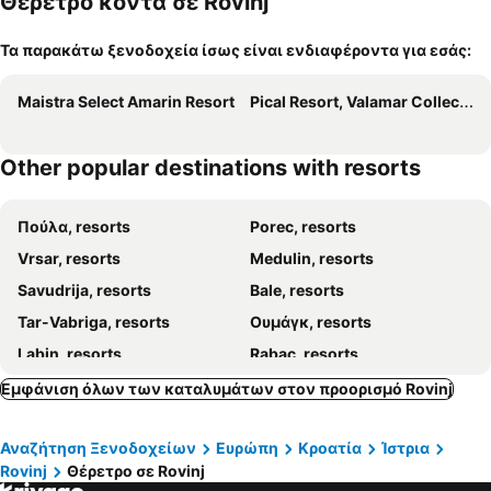
Θέρετρο κοντά σε Rovinj
α
Τα παρακάτω ξενοδοχεία ίσως είναι ενδιαφέροντα για εσάς:
Maistra Select Amarin Resort
Pical Resort, Valamar Collection
Other popular destinations with resorts
Πούλα, resorts
Porec, resorts
Vrsar, resorts
Medulin, resorts
Savudrija, resorts
Bale, resorts
Tar-Vabriga, resorts
Ουμάγκ, resorts
Labin, resorts
Rabac, resorts
Εμφάνιση όλων των καταλυμάτων στον προορισμό Rovinj
Αναζήτηση Ξενοδοχείων
Ευρώπη
Κροατία
Ίστρια
Rovinj
Θέρετρο σε Rovinj