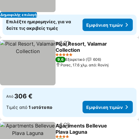
Δημοφιλής επιλογή
Επιλέξτε ημερομηνίες, για να
Εμφάνιση τιμών
δείτε τις ακριβείς τιμές
Pical Resort, Valamar
Κοινοποίηση
Προσθήκη στα αγαπημένα
Collection
5 Αστέρια
9,6
Εξαιρετικό
606
Porec, 17.6 χλμ. από: Rovinj
306 €
Από
Τιμές από
1 ιστότοπο
Εμφάνιση τιμών
Apartments Bellevue
Κοινοποίηση
Προσθήκη στα αγαπημένα
Plava Laguna
4 Αστέρια