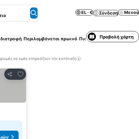
EL · €
Μενού
Σύνδεση
τιο
Προβολή χάρτη
ιδιατροφή
Περιλαμβάνεται πρωινό
Πισίνα
Δέχεται κατοικίδια
ηρωμές σε εμάς επηρεάζουν την κατάταξη
Προσθήκη στα αγαπημένα
Κοινοποίηση
ιμών