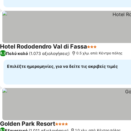
Hotel Rododendro Val di Fassa
3 Αστέρια
Πολύ καλό
(1.073 αξιολογήσεις)
8,2
0.5 χλμ. από: Κέντρο πόλης
Επιλέξτε ημερομηνίες, για να δείτε τις ακριβείς τιμές
Golden Park Resort
4 Αστέρια
Εξαιρετικό
(1.011 αξιολογήσεις)
9,1
1.0 χλμ. από: Κέντρο πόλης