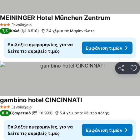
MEININGER Hotel München Zentrum
Εμφάνιση τι
Ξενοδοχείο
3 Αστέρια
7,5
Καλό
9.910
2.4 χλμ. από: Μαρίενπλατς
Επιλέξτε ημερομηνίες, για να
Εμφάνιση τιμών
δείτε τις ακριβείς τιμές
Κοινοποί
Πρ
gambino hotel CINCINNATI
Εμφάνιση τιμών
Ξενοδοχείο
3 Αστέρια
8,8
Εξαιρετικό
10.990
5.4 χλμ. από: Κέντρο πόλης
Επιλέξτε ημερομηνίες, για να
Εμφάνιση τιμών
δείτε τις ακριβείς τιμές