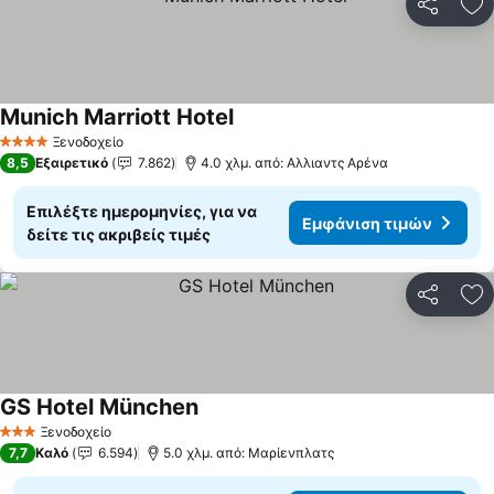
Κοινοποί
Πρ
Munich Marriott Hotel
Εμφάνιση τιμών
Ξενοδοχείο
4 Αστέρια
8,5
Εξαιρετικό
7.862
4.0 χλμ. από: Αλλιαντς Αρένα
Επιλέξτε ημερομηνίες, για να
Εμφάνιση τιμών
δείτε τις ακριβείς τιμές
Κοινοποί
Πρ
GS Hotel München
Εμφάνιση τιμών
Ξενοδοχείο
3 Αστέρια
7,7
Καλό
6.594
5.0 χλμ. από: Μαρίενπλατς