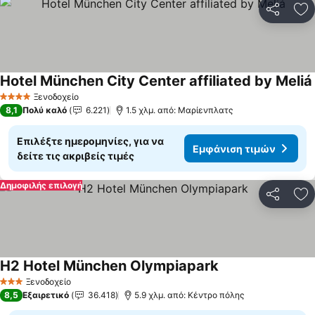
Κοινοποί
Πρ
Hotel München City Center affiliated by Meliá
Ξενοδοχείο
4 Αστέρια
8,1
Πολύ καλό
6.221
1.5 χλμ. από: Μαρίενπλατς
Επιλέξτε ημερομηνίες, για να
Εμφάνιση τιμών
δείτε τις ακριβείς τιμές
Δημοφιλής επιλογή
Κοινοποί
Πρ
H2 Hotel München Olympiapark
Εμφάνιση τιμών
Ξενοδοχείο
3 Αστέρια
8,5
Εξαιρετικό
36.418
5.9 χλμ. από: Κέντρο πόλης