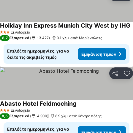
Holiday Inn Express Munich City West by IHG
Ε
Ξενοδοχείο
3 Αστέρια
8,7
Εξαιρετικό
13.427
0.1 χλμ. από: Μαρίενπλατς
Επιλέξτε ημερομηνίες, για να
Εμφάνιση τιμών
δείτε τις ακριβείς τιμές
Κοινοποί
Πρ
Abasto Hotel Feldmoching
Εμφάνιση τιμών
Ξενοδοχείο
3 Αστέρια
8,5
Εξαιρετικό
4.900
8.9 χλμ. από: Κέντρο πόλης
Επιλέξτε ημερομηνίες, για να
Εμφάνιση τιμών