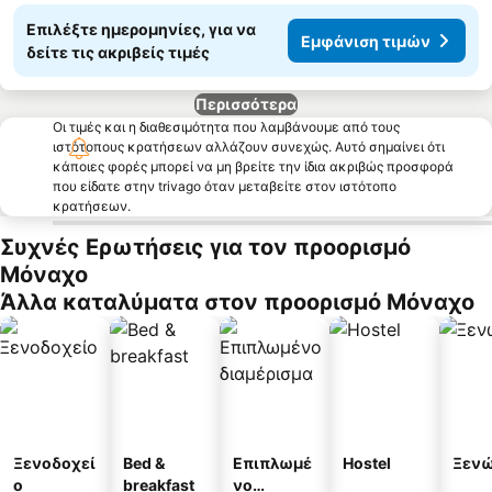
Επιλέξτε ημερομηνίες, για να
Εμφάνιση τιμών
δείτε τις ακριβείς τιμές
Περισσότερα
Οι τιμές και η διαθεσιμότητα που λαμβάνουμε από τους
ιστότοπους κρατήσεων αλλάζουν συνεχώς. Αυτό σημαίνει ότι
κάποιες φορές μπορεί να μη βρείτε την ίδια ακριβώς προσφορά
που είδατε στην trivago όταν μεταβείτε στον ιστότοπο
κρατήσεων.
Συχνές Ερωτήσεις για τον προορισμό
Μόναχο
Άλλα καταλύματα στον προορισμό Μόναχο
Ξενοδοχεί
Bed &
Επιπλωμέ
Hostel
Ξεν
ο
breakfast
νο