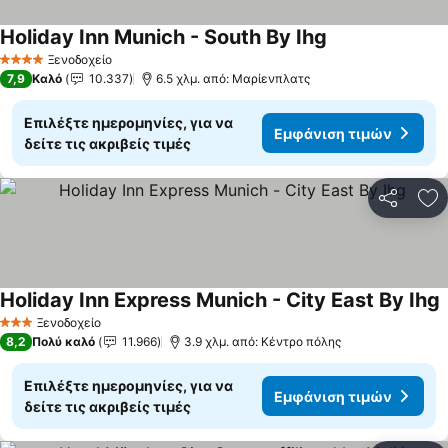
Holiday Inn Munich - South By Ihg
Εμφάνιση τιμώ
Ξενοδοχείο
4 Αστέρια
7,9
Καλό
10.337
6.5 χλμ. από: Μαρίενπλατς
Επιλέξτε ημερομηνίες, για να
Εμφάνιση τιμών
δείτε τις ακριβείς τιμές
Κοινοποί
Πρ
Holiday Inn Express Munich - City East By Ihg
Ε
Ξενοδοχείο
3 Αστέρια
8,2
Πολύ καλό
11.966
3.9 χλμ. από: Κέντρο πόλης
Επιλέξτε ημερομηνίες, για να
Εμφάνιση τιμών
δείτε τις ακριβείς τιμές