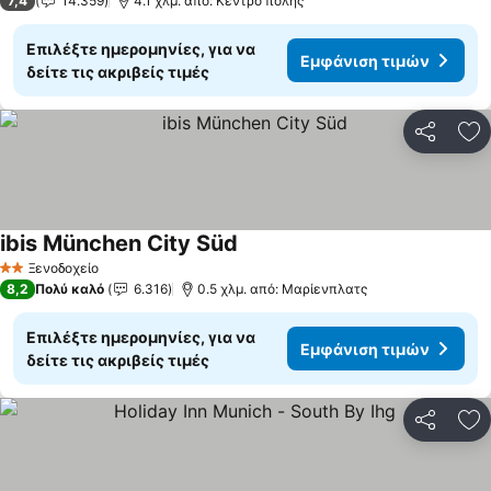
7,4
14.359
4.1 χλμ. από: Κέντρο πόλης
Επιλέξτε ημερομηνίες, για να
Εμφάνιση τιμών
δείτε τις ακριβείς τιμές
Κοινοποί
Πρ
ibis München City Süd
Εμφάνιση τιμών
Ξενοδοχείο
2 Αστέρια
8,2
Πολύ καλό
6.316
0.5 χλμ. από: Μαρίενπλατς
Επιλέξτε ημερομηνίες, για να
Εμφάνιση τιμών
δείτε τις ακριβείς τιμές
Κοινοποί
Πρ