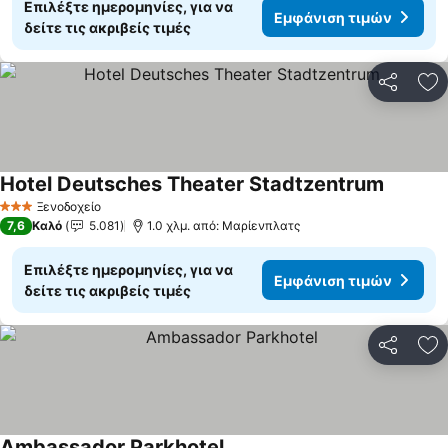
Επιλέξτε ημερομηνίες, για να
Εμφάνιση τιμών
δείτε τις ακριβείς τιμές
Κοινοποί
Πρ
Hotel Deutsches Theater Stadtzentrum
Εμφάνισ
Ξενοδοχείο
3 Αστέρια
7,6
Καλό
5.081
1.0 χλμ. από: Μαρίενπλατς
Επιλέξτε ημερομηνίες, για να
Εμφάνιση τιμών
δείτε τις ακριβείς τιμές
Κοινοποί
Πρ
Ambassador Parkhotel