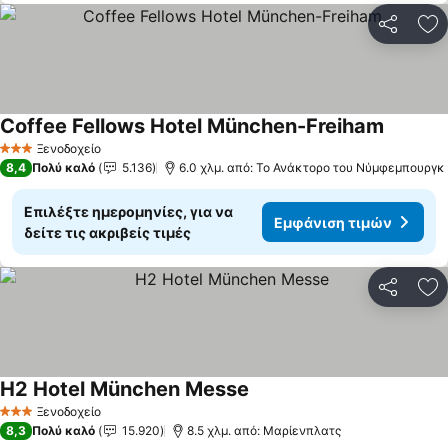
Κοινοποί
Πρ
Coffee Fellows Hotel München-Freiham
Εμφάνισ
Ξενοδοχείο
3 Αστέρια
8,4
Πολύ καλό
5.136
6.0 χλμ. από: Το Ανάκτορο του Νύμφεμπουργκ
Επιλέξτε ημερομηνίες, για να
Εμφάνιση τιμών
δείτε τις ακριβείς τιμές
Κοινοποί
Πρ
H2 Hotel München Messe
Εμφάνιση τιμών
Ξενοδοχείο
3 Αστέρια
8,3
Πολύ καλό
15.920
8.5 χλμ. από: Μαρίενπλατς