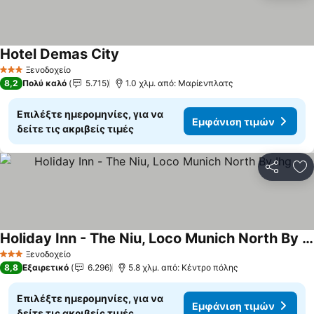
Hotel Demas City
Εμφάνιση τιμών
Ξενοδοχείο
3 Αστέρια
8,2
Πολύ καλό
5.715
1.0 χλμ. από: Μαρίενπλατς
Επιλέξτε ημερομηνίες, για να
Εμφάνιση τιμών
δείτε τις ακριβείς τιμές
Κοινοποί
Πρ
Holiday Inn - The Niu, Loco Munich North By Ihg
Εμφάνιση τιμών
Ξενοδοχείο
3 Αστέρια
8,8
Εξαιρετικό
6.296
5.8 χλμ. από: Κέντρο πόλης
Επιλέξτε ημερομηνίες, για να
Εμφάνιση τιμών
δείτε τις ακριβείς τιμές