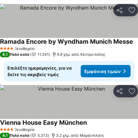
Κοινοποί
Πρ
Ramada Encore by Wyndham Munich Messe
Ε
Ξενοδοχείο
4 Αστέρια
8,1
Πολύ καλό
11.341
6.9 χλμ. από: Κέντρο πόλης
Επιλέξτε ημερομηνίες, για να
Εμφάνιση τιμών
δείτε τις ακριβείς τιμές
Κοινοποί
Πρ
Vienna House Easy München
Εμφάνιση τιμών
Ξενοδοχείο
4 Αστέρια
8,1
Πολύ καλό
5.373
3.2 χλμ. από: Μαρίενπλατς