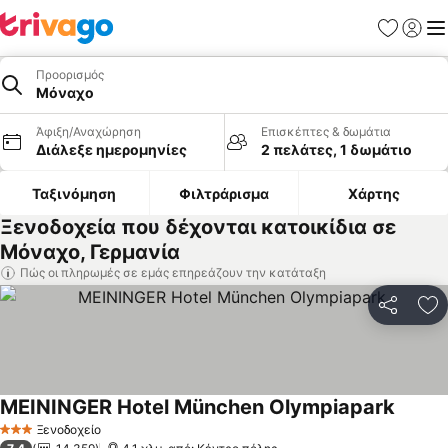
Αγαπημέν
Σύνδε
Με
Προορισμός
Μόναχο
Άφιξη/Αναχώρηση
Επισκέπτες & δωμάτια
Διάλεξε ημερομηνίες
2 πελάτες, 1 δωμάτιο
Ταξινόμηση
Φιλτράρισμα
Χάρτης
Ξενοδοχεία που δέχονται κατοικίδια σε
Μόναχο, Γερμανία
Πώς οι πληρωμές σε εμάς επηρεάζουν την κατάταξη
Κοινοποί
Πρ
MEININGER Hotel München Olympiapark
Εμφάνι
Ξενοδοχείο
3 Αστέρια