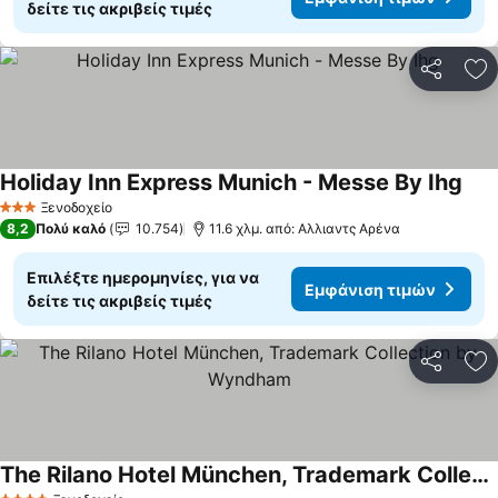
δείτε τις ακριβείς τιμές
Κοινοποί
Πρ
Holiday Inn Express Munich - Messe By Ihg
Εμφ
Ξενοδοχείο
3 Αστέρια
8,2
Πολύ καλό
10.754
11.6 χλμ. από: Αλλιαντς Αρένα
Επιλέξτε ημερομηνίες, για να
Εμφάνιση τιμών
δείτε τις ακριβείς τιμές
Κοινοποί
Πρ
The Rilano Hotel München, Trademark Collection by Wyndham