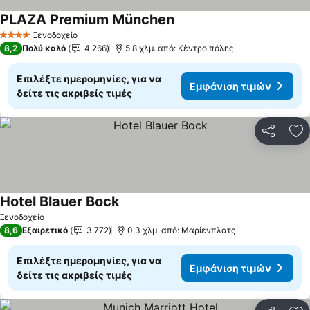
PLAZA Premium München
Εμφάνιση τιμών
Ξενοδοχείο
4 Αστέρια
8,2
Πολύ καλό
4.266
5.8 χλμ. από: Κέντρο πόλης
Επιλέξτε ημερομηνίες, για να
Εμφάνιση τιμών
δείτε τις ακριβείς τιμές
Κοινοποί
Πρ
Hotel Blauer Bock
Εμφάνιση τιμών
Ξενοδοχείο
8,6
Εξαιρετικό
3.772
0.3 χλμ. από: Μαρίενπλατς
Επιλέξτε ημερομηνίες, για να
Εμφάνιση τιμών
δείτε τις ακριβείς τιμές