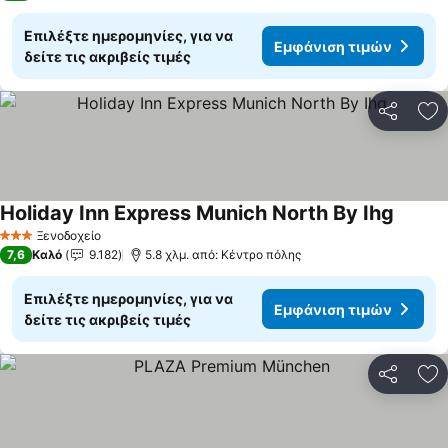
Επιλέξτε ημερομηνίες, για να
Εμφάνιση τιμών
δείτε τις ακριβείς τιμές
Κοινοποί
Πρ
Holiday Inn Express Munich North By Ihg
Εμφάνι
Ξενοδοχείο
3 Αστέρια
7,6
Καλό
9.182
5.8 χλμ. από: Κέντρο πόλης
Επιλέξτε ημερομηνίες, για να
Εμφάνιση τιμών
δείτε τις ακριβείς τιμές
Κοινοποί
Πρ