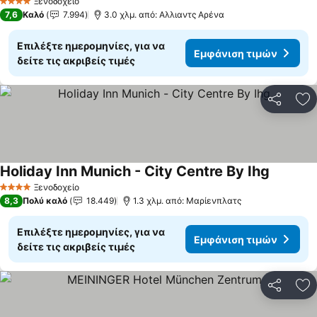
Εμφάνιση τιμών
Ξενοδοχείο
4 Αστέρια
7,6
Καλό
7.994
3.0 χλμ. από: Αλλιαντς Αρένα
Επιλέξτε ημερομηνίες, για να
Εμφάνιση τιμών
δείτε τις ακριβείς τιμές
Κοινοποί
Πρ
Holiday Inn Munich - City Centre By Ihg
Εμφάνισ
Ξενοδοχείο
4 Αστέρια
8,3
Πολύ καλό
18.449
1.3 χλμ. από: Μαρίενπλατς
Επιλέξτε ημερομηνίες, για να
Εμφάνιση τιμών
δείτε τις ακριβείς τιμές
Κοινοποί
Πρ