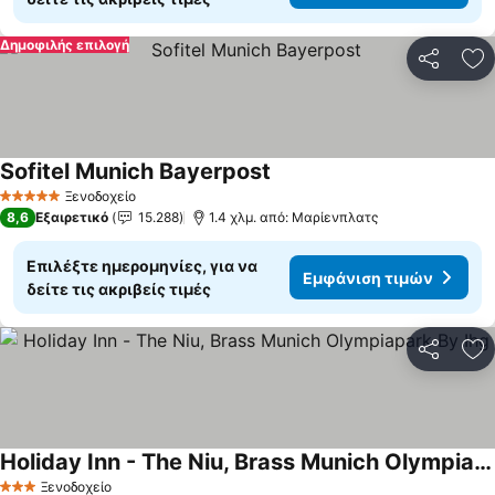
Δημοφιλής επιλογή
Κοινοποί
Πρ
Sofitel Munich Bayerpost
Εμφάνιση τιμών
Ξενοδοχείο
5 Αστέρια
8,6
Εξαιρετικό
15.288
1.4 χλμ. από: Μαρίενπλατς
Επιλέξτε ημερομηνίες, για να
Εμφάνιση τιμών
δείτε τις ακριβείς τιμές
Κοινοποί
Πρ
Holiday Inn - The Niu, Brass Munich Olympiapark By Ihg
Εμφάνιση τιμών
Ξενοδοχείο
3 Αστέρια