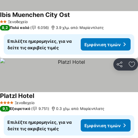
Ibis Muenchen City Ost
Εμφάνιση τιμών
Ξενοδοχείο
2 Αστέρια
8,2
Πολύ καλό
6.056
3.9 χλμ. από: Μαρίενπλατς
Επιλέξτε ημερομηνίες, για να
Εμφάνιση τιμών
δείτε τις ακριβείς τιμές
Κοινοποί
Πρ
Platzl Hotel
Εμφάνιση τιμών
Ξενοδοχείο
4 Αστέρια
9,1
Εξαιρετικό
9.751
0.3 χλμ. από: Μαρίενπλατς
Επιλέξτε ημερομηνίες, για να
Εμφάνιση τιμών
δείτε τις ακριβείς τιμές