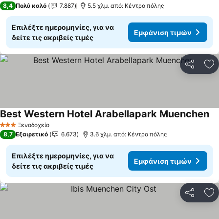
8,4
Πολύ καλό
7.887
5.5 χλμ. από: Κέντρο πόλης
Επιλέξτε ημερομηνίες, για να
Εμφάνιση τιμών
δείτε τις ακριβείς τιμές
Κοινοποί
Πρ
Best Western Hotel Arabellapark Muenchen
Εμ
Ξενοδοχείο
3 Αστέρια
8,7
Εξαιρετικό
6.673
3.6 χλμ. από: Κέντρο πόλης
Επιλέξτε ημερομηνίες, για να
Εμφάνιση τιμών
δείτε τις ακριβείς τιμές
Κοινοποί
Πρ