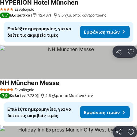
HYPERION Hotel München
Εμφάνιση τιμών
Ξενοδοχείο
4 Αστέρια
8,7
Εξαιρετικό
12.487
3.5 χλμ. από: Κέντρο πόλης
Επιλέξτε ημερομηνίες, για να
Εμφάνιση τιμών
δείτε τις ακριβείς τιμές
Κοινοποί
Πρ
NH München Messe
Εμφάνιση τιμών
Ξενοδοχείο
4 Αστέρια
7,9
Καλό
7.730
4.6 χλμ. από: Μαρίενπλατς
Επιλέξτε ημερομηνίες, για να
Εμφάνιση τιμών
δείτε τις ακριβείς τιμές
Κοινοποί
Πρ