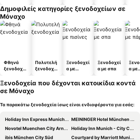
διαμέρισμ
Δημοφιλείς κατηγορίες ξενοδοχείων σε
α
Μόναχο
Φθηνά
Πολυτελή
Ξενοδοχεί
Ξενοδοχεί
Ξενο
ξενοδοχεί
ξενοδοχεί
α με
α με σπα
α με
α
α
πισίνες
πάρκ
Ξενοδοχεία που δέχονται κατοικίδια κοντά
σε Μόναχο
Τα παρακάτω ξενοδοχεία ίσως είναι ενδιαφέροντα για εσάς:
Holiday Inn Express Munich - City East By Ihg
MEININGER Hotel München Olympiapark
Novotel Muenchen City Arnulfpark
Holiday Inn Munich - City Centre By Ihg
ibis München City Süd
Courtyard by Marriott Munich City Center