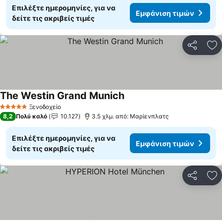
Επιλέξτε ημερομηνίες, για να
Εμφάνιση τιμών
δείτε τις ακριβείς τιμές
Κοινοποί
Πρ
The Westin Grand Munich
Εμφάνιση τιμών
Ξενοδοχείο
5 Αστέρια
8,2
Πολύ καλό
10.127
3.5 χλμ. από: Μαρίενπλατς
Επιλέξτε ημερομηνίες, για να
Εμφάνιση τιμών
δείτε τις ακριβείς τιμές
Κοινοποί
Πρ