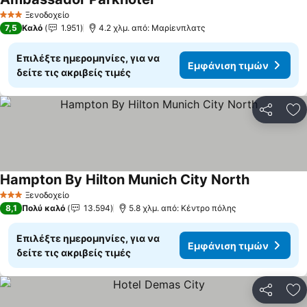
Εμφάνιση τιμών
Ξενοδοχείο
3 Αστέρια
7,5
Καλό
1.951
4.2 χλμ. από: Μαρίενπλατς
Επιλέξτε ημερομηνίες, για να
Εμφάνιση τιμών
δείτε τις ακριβείς τιμές
Κοινοποί
Πρ
Hampton By Hilton Munich City North
Εμφάνιση 
Ξενοδοχείο
3 Αστέρια
8,1
Πολύ καλό
13.594
5.8 χλμ. από: Κέντρο πόλης
Επιλέξτε ημερομηνίες, για να
Εμφάνιση τιμών
δείτε τις ακριβείς τιμές
Κοινοποί
Πρ