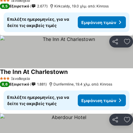
Ξενοδοχείο
3 Αστέρια
8,5
Εξαιρετικό
2.677
Kirkcaldy, 19.0 χλμ. από: Kinross
Επιλέξτε ημερομηνίες, για να
Εμφάνιση τιμών
δείτε τις ακριβείς τιμές
Κοινοποί
Πρ
The Inn At Charlestown
Ξενοδοχείο
3 Αστέρια
8,6
Εξαιρετικό
1.881
Dunfermline, 19.4 χλμ. από: Kinross
Επιλέξτε ημερομηνίες, για να
Εμφάνιση τιμών
δείτε τις ακριβείς τιμές
Κοινοποί
Πρ