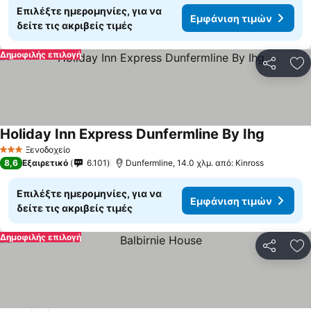
Επιλέξτε ημερομηνίες, για να
Εμφάνιση τιμών
δείτε τις ακριβείς τιμές
Δημοφιλής επιλογή
Κοινοποί
Πρ
Holiday Inn Express Dunfermline By Ihg
Ξενοδοχείο
3 Αστέρια
8,6
Εξαιρετικό
6.101
Dunfermline, 14.0 χλμ. από: Kinross
Επιλέξτε ημερομηνίες, για να
Εμφάνιση τιμών
δείτε τις ακριβείς τιμές
Δημοφιλής επιλογή
Κοινοποί
Πρ