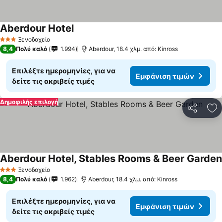
Aberdour Hotel
Ξενοδοχείο
3 Αστέρια
8,4
Πολύ καλό
1.994
Aberdour, 18.4 χλμ. από: Kinross
Επιλέξτε ημερομηνίες, για να
Εμφάνιση τιμών
δείτε τις ακριβείς τιμές
Δημοφιλής επιλογή
Κοινοποί
Πρ
Aberdour Hotel, Stables Rooms & Beer Garden
Ξενοδοχείο
3 Αστέρια
8,4
Πολύ καλό
1.962
Aberdour, 18.4 χλμ. από: Kinross
Επιλέξτε ημερομηνίες, για να
Εμφάνιση τιμών
δείτε τις ακριβείς τιμές