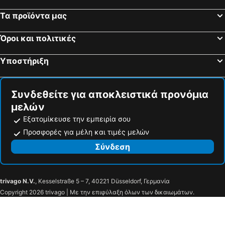
Kilsyth, pet friendly hotels
South Queensferry, pet friendly hotels
Τα προϊόντα μας
Alloa, pet friendly hotels
Cupar, pet friendly hotels
Όροι και πολιτικές
Aberdour, pet friendly hotels
Crail, pet friendly hotels
Tillicoultry, pet friendly hotels
Linlithgow, pet friendly hotels
Υποστήριξη
Haddington, pet friendly hotels
Alyth, pet friendly hotels
Pathhead, pet friendly hotels
Clackmannan, pet friendly hotels
Συνδεθείτε για αποκλειστικά προνόμια
μελών
Εξατομίκευσε την εμπειρία σου
Προσφορές για μέλη και τιμές μελών
Σύνδεση
trivago N.V.
, Kesselstraße 5 – 7, 40221 Düsseldorf, Γερμανία
Copyright 2026 trivago | Με την επιφύλαξη όλων των δικαιωμάτων.