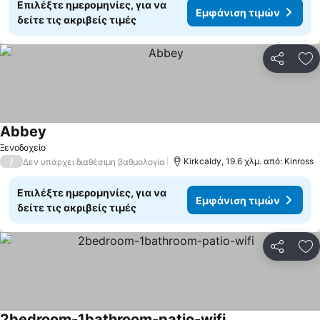
Επιλέξτε ημερομηνίες, για να
Εμφάνιση τιμών
δείτε τις ακριβείς τιμές
Κοινοποί
Πρ
Abbey
Ξενοδοχείο
/
Kirkcaldy, 19.6 χλμ. από: Kinross
Δεν υπάρχει διαθέσιμη βαθμολογία
Επιλέξτε ημερομηνίες, για να
Εμφάνιση τιμών
δείτε τις ακριβείς τιμές
Κοινοποί
Πρ
2bedroom-1bathroom-patio-wifi