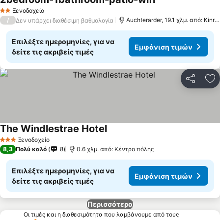
Ξενοδοχείο
2 Αστέρια
/
Auchterarder, 19.1 χλμ. από: Kinross
Δεν υπάρχει διαθέσιμη βαθμολογία
Επιλέξτε ημερομηνίες, για να
Εμφάνιση τιμών
δείτε τις ακριβείς τιμές
Κοινοποί
Πρ
The Windlestrae Hotel
Ξενοδοχείο
3 Αστέρια
8,3
Πολύ καλό
8
0.6 χλμ. από: Κέντρο πόλης
Επιλέξτε ημερομηνίες, για να
Εμφάνιση τιμών
δείτε τις ακριβείς τιμές
Περισσότερα
Οι τιμές και η διαθεσιμότητα που λαμβάνουμε από τους