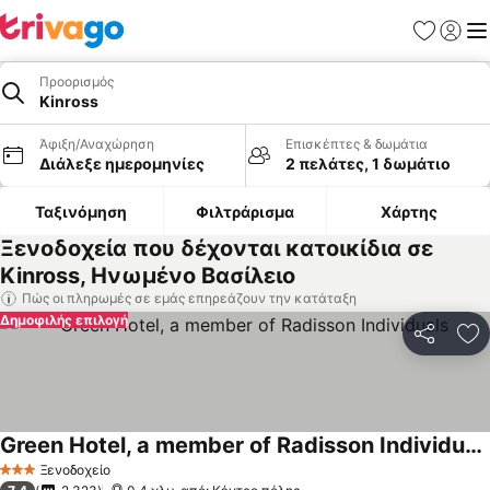
Αγαπημέν
Σύνδε
Με
Προορισμός
Kinross
Άφιξη/Αναχώρηση
Επισκέπτες & δωμάτια
Διάλεξε ημερομηνίες
2 πελάτες, 1 δωμάτιο
Ταξινόμηση
Φιλτράρισμα
Χάρτης
Ξενοδοχεία που δέχονται κατοικίδια σε
Kinross, Ηνωμένο Βασίλειο
Πώς οι πληρωμές σε εμάς επηρεάζουν την κατάταξη
Δημοφιλής επιλογή
Κοινοποί
Πρ
Green Hotel, a member of Radisson Individuals
Ξενοδοχείο
3 Αστέρια