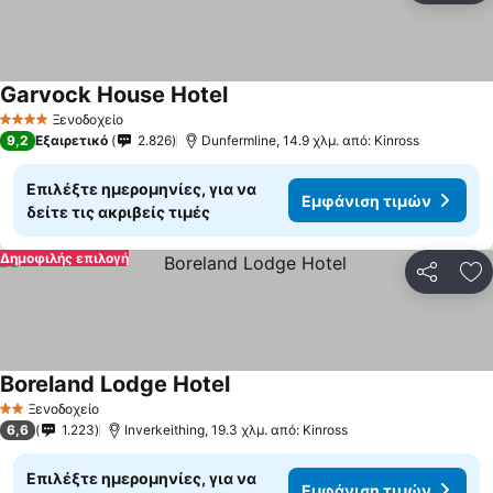
Garvock House Hotel
Ξενοδοχείο
4 Αστέρια
9,2
Εξαιρετικό
2.826
Dunfermline, 14.9 χλμ. από: Kinross
Επιλέξτε ημερομηνίες, για να
Εμφάνιση τιμών
δείτε τις ακριβείς τιμές
Δημοφιλής επιλογή
Κοινοποί
Πρ
Boreland Lodge Hotel
Ξενοδοχείο
2 Αστέρια
6,6
1.223
Inverkeithing, 19.3 χλμ. από: Kinross
Επιλέξτε ημερομηνίες, για να
Εμφάνιση τιμών