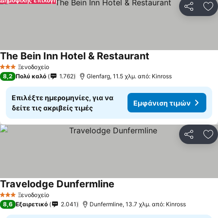
Δημοφιλής επιλογή
Κοινοποί
Πρ
The Bein Inn Hotel & Restaurant
Ξενοδοχείο
3 Αστέρια
8,2
Πολύ καλό
1.762
Glenfarg, 11.5 χλμ. από: Kinross
Επιλέξτε ημερομηνίες, για να
Εμφάνιση τιμών
δείτε τις ακριβείς τιμές
Κοινοποί
Πρ
Travelodge Dunfermline
Ξενοδοχείο
3 Αστέρια
8,6
Εξαιρετικό
2.041
Dunfermline, 13.7 χλμ. από: Kinross