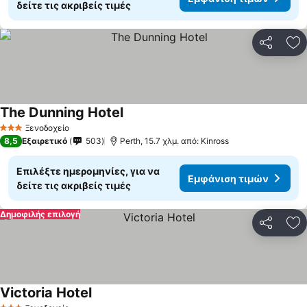
δείτε τις ακριβείς τιμές
Κοινοποί
Πρ
The Dunning Hotel
Ξενοδοχείο
3 Αστέρια
8,5
Εξαιρετικό
503
Perth, 15.7 χλμ. από: Kinross
Επιλέξτε ημερομηνίες, για να
Εμφάνιση τιμών
δείτε τις ακριβείς τιμές
Δημοφιλής επιλογή
Κοινοποί
Πρ
Victoria Hotel