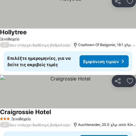
Κοινοποί
Πρ
Hollytree
Ξενοδοχείο
/
Coaltown Of Balgonie, 18.1 χλμ. από: Kinross
Δεν υπάρχει διαθέσιμη βαθμολογία
Επιλέξτε ημερομηνίες, για να
Εμφάνιση τιμών
δείτε τις ακριβείς τιμές
Κοινοποί
Πρ
Craigrossie Hotel
Ξενοδοχείο
3 Αστέρια
/
Auchterarder, 20.0 χλμ. από: Kinross
Δεν υπάρχει διαθέσιμη βαθμολογία