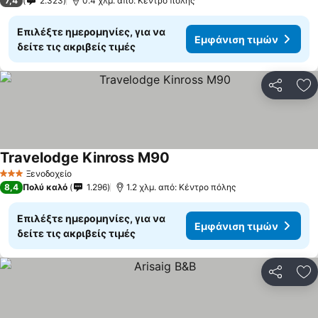
7,4
2.323
0.4 χλμ. από: Κέντρο πόλης
Επιλέξτε ημερομηνίες, για να
Εμφάνιση τιμών
δείτε τις ακριβείς τιμές
Κοινοποί
Πρ
Travelodge Kinross M90
Ξενοδοχείο
3 Αστέρια
8,4
Πολύ καλό
1.296
1.2 χλμ. από: Κέντρο πόλης
Επιλέξτε ημερομηνίες, για να
Εμφάνιση τιμών
δείτε τις ακριβείς τιμές
Κοινοποί
Πρ