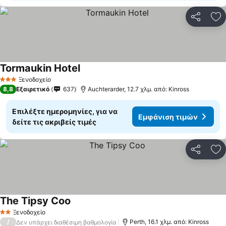
Κοινοποί
Πρ
Tormaukin Hotel
Ξενοδοχείο
3 Αστέρια
8,8
Εξαιρετικό
637
Auchterarder, 12.7 χλμ. από: Kinross
Επιλέξτε ημερομηνίες, για να
Εμφάνιση τιμών
δείτε τις ακριβείς τιμές
Κοινοποί
Πρ
The Tipsy Coo
Ξενοδοχείο
2 Αστέρια
/
Perth, 16.1 χλμ. από: Kinross
Δεν υπάρχει διαθέσιμη βαθμολογία