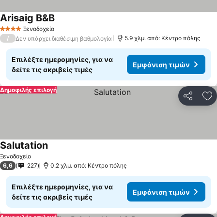
Arisaig B&B
Ξενοδοχείο
4 Αστέρια
/
5.9 χλμ. από: Κέντρο πόλης
Δεν υπάρχει διαθέσιμη βαθμολογία
Επιλέξτε ημερομηνίες, για να
Εμφάνιση τιμών
δείτε τις ακριβείς τιμές
Δημοφιλής επιλογή
Κοινοποί
Πρ
Salutation
Ξενοδοχείο
6,6
227
0.2 χλμ. από: Κέντρο πόλης
Επιλέξτε ημερομηνίες, για να
Εμφάνιση τιμών
δείτε τις ακριβείς τιμές