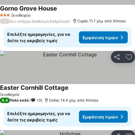
Gorno Grove House
Ξενοδοχείο
3 Αστέρια
/
Cupar, 11.7 χλμ. από: Kinross
Δεν υπάρχει διαθέσιμη βαθμολογία
Επιλέξτε ημερομηνίες, για να
Εμφάνιση τιμών
δείτε τις ακριβείς τιμές
Κοινοποί
Πρ
Easter Cornhill Cottage
Ξενοδοχείο
8,4
Πολύ καλό
13
Dollar, 14.4 χλμ. από: Kinross
Επιλέξτε ημερομηνίες, για να
Εμφάνιση τιμών
δείτε τις ακριβείς τιμές