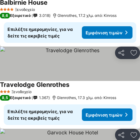
Balbirnie House
Ξενοδοχείο
4 Αστέρια
8,6
Εξαιρετικό
3.018
Glenrothes, 17.2 χλμ. από: Kinross
Επιλέξτε ημερομηνίες, για να
Εμφάνιση τιμών
δείτε τις ακριβείς τιμές
Κοινοποί
Πρ
Travelodge Glenrothes
Ξενοδοχείο
3 Αστέρια
8,5
Εξαιρετικό
1.367
Glenrothes, 17.3 χλμ. από: Kinross
Επιλέξτε ημερομηνίες, για να
Εμφάνιση τιμών
δείτε τις ακριβείς τιμές
Κοινοποί
Πρ