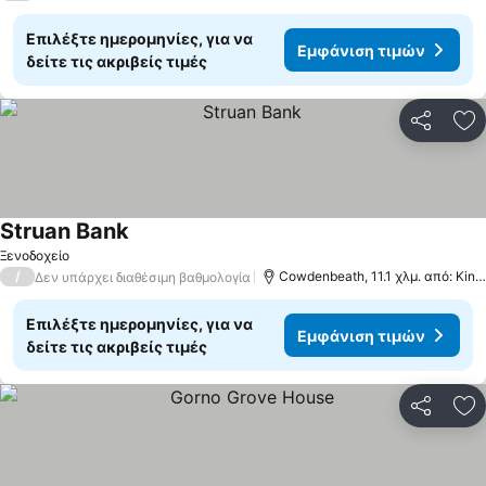
Επιλέξτε ημερομηνίες, για να
Εμφάνιση τιμών
δείτε τις ακριβείς τιμές
Κοινοποί
Πρ
Struan Bank
Ξενοδοχείο
/
Cowdenbeath, 11.1 χλμ. από: Kinross
Δεν υπάρχει διαθέσιμη βαθμολογία
Επιλέξτε ημερομηνίες, για να
Εμφάνιση τιμών
δείτε τις ακριβείς τιμές
Κοινοποί
Πρ