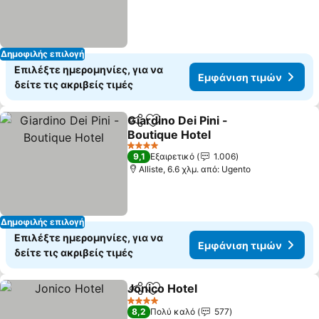
Δημοφιλής επιλογή
Επιλέξτε ημερομηνίες, για να
Εμφάνιση τιμών
δείτε τις ακριβείς τιμές
Giardino Dei Pini -
Κοινοποίηση
Προσθήκη στα αγαπημένα
Boutique Hotel
4 Αστέρια
9,1
Εξαιρετικό
1.006
Alliste, 6.6 χλμ. από: Ugento
Δημοφιλής επιλογή
Επιλέξτε ημερομηνίες, για να
Εμφάνιση τιμών
δείτε τις ακριβείς τιμές
Jonico Hotel
Κοινοποίηση
Προσθήκη στα αγαπημένα
4 Αστέρια
8,2
Πολύ καλό
577