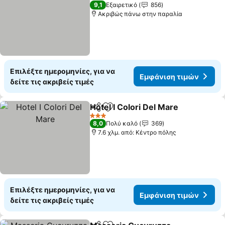
3 Αστέρια
9,1
Εξαιρετικό
856
Ακριβώς πάνω στην παραλία
Επιλέξτε ημερομηνίες, για να
Εμφάνιση τιμών
δείτε τις ακριβείς τιμές
Hotel I Colori Del Mare
Κοινοποίηση
Προσθήκη στα αγαπημένα
3 Αστέρια
8,0
Πολύ καλό
369
7.6 χλμ. από: Κέντρο πόλης
Επιλέξτε ημερομηνίες, για να
Εμφάνιση τιμών
δείτε τις ακριβείς τιμές