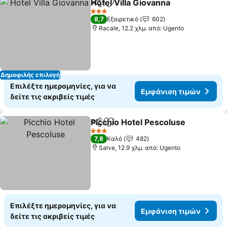
Hotel Villa Giovanna
Κοινοποίηση
Προσθήκη στα αγαπημένα
3 Αστέρια
8,7
Εξαιρετικό
602
Racale, 12.2 χλμ. από: Ugento
Δημοφιλής επιλογή
Επιλέξτε ημερομηνίες, για να
Εμφάνιση τιμών
δείτε τις ακριβείς τιμές
Picchio Hotel Pescoluse
Κοινοποίηση
Προσθήκη στα αγαπημένα
3 Αστέρια
7,8
Καλό
482
Salve, 12.9 χλμ. από: Ugento
Επιλέξτε ημερομηνίες, για να
Εμφάνιση τιμών
δείτε τις ακριβείς τιμές