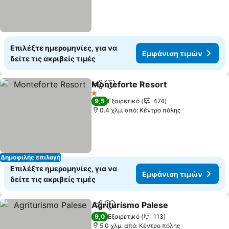
Επιλέξτε ημερομηνίες, για να
Εμφάνιση τιμών
δείτε τις ακριβείς τιμές
Monteforte Resort
Κοινοποίηση
Προσθήκη στα αγαπημένα
1 Αστέρια
9,5
Εξαιρετικό
474
0.4 χλμ. από: Κέντρο πόλης
Δημοφιλής επιλογή
Επιλέξτε ημερομηνίες, για να
Εμφάνιση τιμών
δείτε τις ακριβείς τιμές
Agriturismo Palese
Κοινοποίηση
Προσθήκη στα αγαπημένα
9,0
Εξαιρετικό
113
5.0 χλμ. από: Κέντρο πόλης