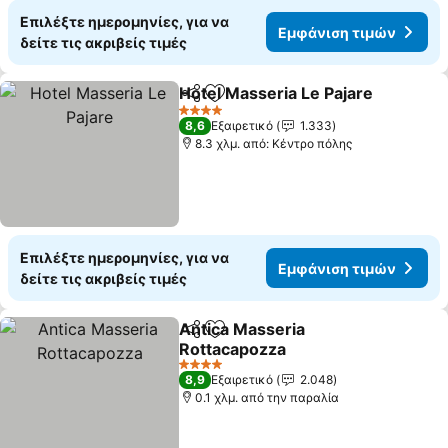
Επιλέξτε ημερομηνίες, για να
Εμφάνιση τιμών
δείτε τις ακριβείς τιμές
Hotel Masseria Le Pajare
Κοινοποίηση
Προσθήκη στα αγαπημένα
4 Αστέρια
8,6
Εξαιρετικό
1.333
8.3 χλμ. από: Κέντρο πόλης
Επιλέξτε ημερομηνίες, για να
Εμφάνιση τιμών
δείτε τις ακριβείς τιμές
Antica Masseria
Κοινοποίηση
Προσθήκη στα αγαπημένα
Rottacapozza
4 Αστέρια
8,9
Εξαιρετικό
2.048
0.1 χλμ. από την παραλία