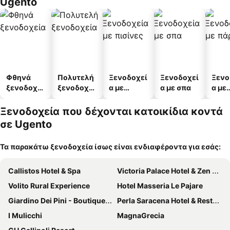
Ugento
Φθηνά
Πολυτελή
Ξενοδοχεί
Ξενοδοχεί
Ξενο
ξενοδοχεί
ξενοδοχεί
α με
α με σπα
α με
α
α
πισίνες
πάρκ
Ξενοδοχεία που δέχονται κατοικίδια κοντά
σε Ugento
Τα παρακάτω ξενοδοχεία ίσως είναι ενδιαφέροντα για εσάς:
Callistos Hotel & Spa
Victoria Palace Hotel & Zen Wellness
Volito Rural Experience
Hotel Masseria Le Pajare
Giardino Dei Pini - Boutique Hotel
Perla Saracena Hotel & Restaurant
I Mulicchi
MagnaGrecia