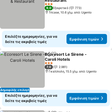
Restaurant
3 Αστέρια
9,0
Εξαιρετικό
773
Tricase, 10.6 χλμ. από: Ugento
Επιλέξτε ημερομηνίες, για να
Εμφάνιση τιμών
δείτε τις ακριβείς τιμές
Ecoresort Le Sirene -
Κοινοποίηση
Προσθήκη στα αγαπημένα
Caroli Hotels
3 Αστέρια
7,0
2.981
Γκαλίπολη, 15.5 χλμ. από: Ugento
Δημοφιλής επιλογή
Επιλέξτε ημερομηνίες, για να
Εμφάνιση τιμών
δείτε τις ακριβείς τιμές