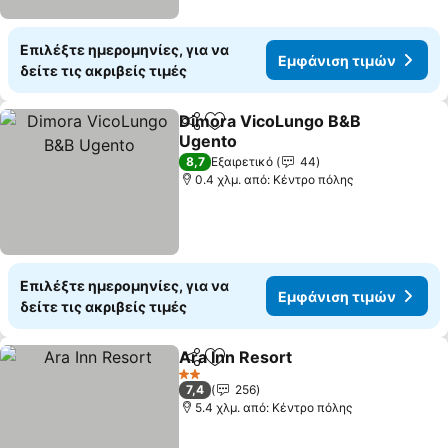
Επιλέξτε ημερομηνίες, για να
Εμφάνιση τιμών
δείτε τις ακριβείς τιμές
Dimora VicoLungo B&B
Κοινοποίηση
Προσθήκη στα αγαπημένα
Ugento
8,7
Εξαιρετικό
44
0.4 χλμ. από: Κέντρο πόλης
Επιλέξτε ημερομηνίες, για να
Εμφάνιση τιμών
δείτε τις ακριβείς τιμές
Ara Inn Resort
Κοινοποίηση
Προσθήκη στα αγαπημένα
2 Αστέρια
7,4
256
5.4 χλμ. από: Κέντρο πόλης