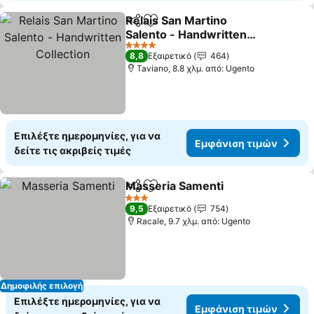
Relais San Martino
Κοινοποίηση
Προσθήκη στα αγαπημένα
Salento - Handwritten
Collection
4 Αστέρια
8,8
Εξαιρετικό
464
Taviano, 8.8 χλμ. από: Ugento
Επιλέξτε ημερομηνίες, για να
Εμφάνιση τιμών
δείτε τις ακριβείς τιμές
Masseria Samenti
Κοινοποίηση
Προσθήκη στα αγαπημένα
3 Αστέρια
9,5
Εξαιρετικό
754
Racale, 9.7 χλμ. από: Ugento
Δημοφιλής επιλογή
Επιλέξτε ημερομηνίες, για να
Εμφάνιση τιμών