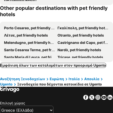
GH Gallipoli Resort
Other popular destinations with pet friendly
hotels
Porto Cesareo, pet friendly hotels
Γκαλίπολη, pet friendly hotels
Λέτσε, pet friendly hotels
Otranto, pet friendly hotels
Melendugno, pet friendly hotels
Castrignano del Capo, pet friendly hotels
Santa Cesarea Terme, pet friendly hotels
Nardò, pet friendly hotels
Santa Maria di Leuca, pet friendly hotels
Tricase, pet friendly hotels
Morciano di Leuca, pet friendly hotels
Salve, pet friendly hotels
Εμφάνιση όλων των καταλυμάτων στον προορισμό Ugento
Cutrofiano, pet friendly hotels
Taviano, pet friendly hotels
Αναζήτηση Ξενοδοχείων
Ευρώπη
Ιταλία
Απουλία
Alliste, pet friendly hotels
Presicce, pet friendly hotels
Ugento
Ξενοδοχεία που δέχονται κατοικίδια σε Ugento
Patù, pet friendly hotels
Vernole, pet friendly hotels
Galatone, pet friendly hotels
Castro Marina, pet friendly hotels
Facebook
Twitter
Insta
Yo
Racale, pet friendly hotels
Galatina, pet friendly hotels
Επιλογή χώρας
Gagliano del Capo, pet friendly hotels
Véglie, pet friendly hotels