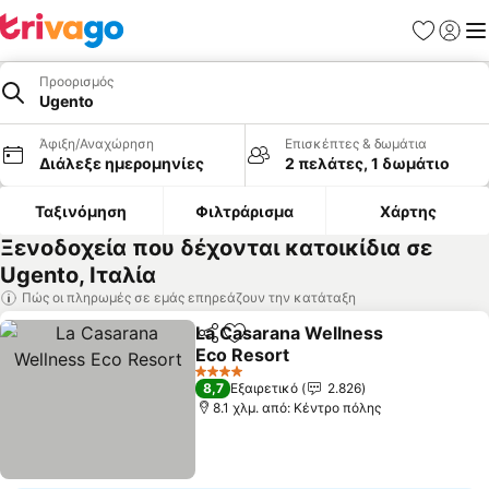
Αγαπημέν
Σύνδε
Με
Προορισμός
Ugento
Άφιξη/Αναχώρηση
Επισκέπτες & δωμάτια
Διάλεξε ημερομηνίες
2 πελάτες, 1 δωμάτιο
Ταξινόμηση
Φιλτράρισμα
Χάρτης
Ξενοδοχεία που δέχονται κατοικίδια σε
Ugento, Ιταλία
Πώς οι πληρωμές σε εμάς επηρεάζουν την κατάταξη
La Casarana Wellness
Κοινοποίηση
Προσθήκη στα αγαπημένα
Eco Resort
4 Αστέρια
8,7
Εξαιρετικό
2.826
8.1 χλμ. από: Κέντρο πόλης