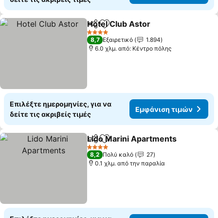
Hotel Club Astor
Κοινοποίηση
Προσθήκη στα αγαπημένα
4 Αστέρια
8,7
Εξαιρετικό
1.894
6.0 χλμ. από: Κέντρο πόλης
Επιλέξτε ημερομηνίες, για να
Εμφάνιση τιμών
δείτε τις ακριβείς τιμές
Lido Marini Apartments
Κοινοποίηση
Προσθήκη στα αγαπημένα
4 Αστέρια
8,2
Πολύ καλό
27
0.1 χλμ. από την παραλία