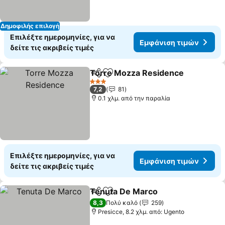
Δημοφιλής επιλογή
Επιλέξτε ημερομηνίες, για να
Εμφάνιση τιμών
δείτε τις ακριβείς τιμές
Torre Mozza Residence
Κοινοποίηση
Προσθήκη στα αγαπημένα
3 Αστέρια
7,2
81
0.1 χλμ. από την παραλία
Επιλέξτε ημερομηνίες, για να
Εμφάνιση τιμών
δείτε τις ακριβείς τιμές
Tenuta De Marco
Κοινοποίηση
Προσθήκη στα αγαπημένα
8,3
Πολύ καλό
259
Presicce, 8.2 χλμ. από: Ugento