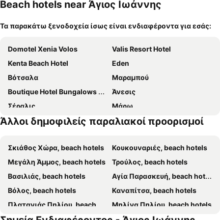
κατοικίδι
Beach hotels near Άγιος Ιωάννης
α
Τα παρακάτω ξενοδοχεία ίσως είναι ενδιαφέροντα για εσάς:
Domotel Xenia Volos
Valis Resort Hotel
Kenta Beach Hotel
Eden
Βότσαλα
Μαραμπού
Boutique Hotel Bungalows Kentrikon
Άνεσις
Σέραλις
Μάρω
Άλλοι δημοφιλείς παραλιακοί προορισμοί
Hotel Elytis
Ξενοδοχείο Πετράδι
Κλεοπάτρα
Αιγεύς
Σκιάθος Χώρα, beach hotels
Κουκουναριές, beach hotels
Σεβίλλη
Olga
Μεγάλη Άμμος, beach hotels
Τρούλος, beach hotels
Hotel Maistrali
Manthos Blue Hotel
Βασιλιάς, beach hotels
Αγία Παρασκευή, beach hotels
Έρωτας
Katerina
Βόλος, beach hotels
Καναπίτσα, beach hotels
Πανσιόν Μάρθα
Οπάλιο
Πλατανιάς Πηλίου, beach hotels
Μηλίνα Πηλίου, beach hotels
Akrogiali
Pelagos Hotel
Πευκί, beach hotels
Κολιός, beach hotels
Razi Beach Houses
Πάνθεον