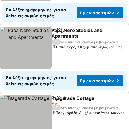
Επιλέξτε ημερομηνίες, για να
Εμφάνιση τιμών
δείτε τις ακριβείς τιμές
Papa Nero Studios and
Κοινοποίηση
Προσθήκη στα αγαπημένα
Apartments
/
Δεν υπάρχει διαθέσιμη βαθμολογία
Παπά Νερό, 0.8 χλμ. από: Άγιος Ιωάννης
Επιλέξτε ημερομηνίες, για να
Εμφάνιση τιμών
δείτε τις ακριβείς τιμές
Tsagarada Cottage
Κοινοποίηση
Προσθήκη στα αγαπημένα
2 Αστέρια
/
Δεν υπάρχει διαθέσιμη βαθμολογία
Τσαγκαράδα, 3.1 χλμ. από: Άγιος Ιωάννης