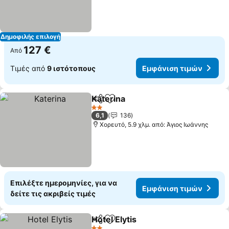
Δημοφιλής επιλογή
127 €
Από
Τιμές από
9 ιστότοπους
Εμφάνιση τιμών
Katerina
Κοινοποίηση
Προσθήκη στα αγαπημένα
2 Αστέρια
6,1
136
Χορευτό, 5.9 χλμ. από: Άγιος Ιωάννης
Επιλέξτε ημερομηνίες, για να
Εμφάνιση τιμών
δείτε τις ακριβείς τιμές
Hotel Elytis
Κοινοποίηση
Προσθήκη στα αγαπημένα