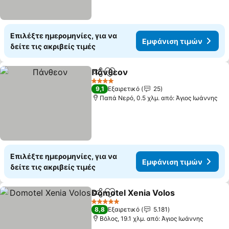
Επιλέξτε ημερομηνίες, για να
Εμφάνιση τιμών
δείτε τις ακριβείς τιμές
Πάνθεον
Κοινοποίηση
Προσθήκη στα αγαπημένα
4 Αστέρια
9,1
Εξαιρετικό
25
Παπά Νερό, 0.5 χλμ. από: Άγιος Ιωάννης
Επιλέξτε ημερομηνίες, για να
Εμφάνιση τιμών
δείτε τις ακριβείς τιμές
Domotel Xenia Volos
Κοινοποίηση
Προσθήκη στα αγαπημένα
5 Αστέρια
8,8
Εξαιρετικό
5.181
Βόλος, 19.1 χλμ. από: Άγιος Ιωάννης