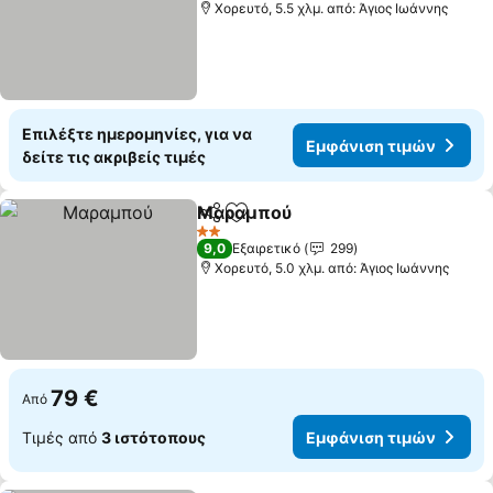
Χορευτό, 5.5 χλμ. από: Άγιος Ιωάννης
Επιλέξτε ημερομηνίες, για να
Εμφάνιση τιμών
δείτε τις ακριβείς τιμές
Μαραμπού
Κοινοποίηση
Προσθήκη στα αγαπημένα
2 Αστέρια
9,0
Εξαιρετικό
299
Χορευτό, 5.0 χλμ. από: Άγιος Ιωάννης
79 €
Από
Τιμές από
3 ιστότοπους
Εμφάνιση τιμών