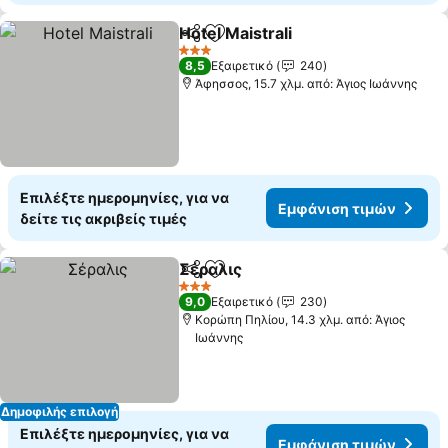
Hotel Maistrali
Κοινοποίηση
Προσθήκη στα αγαπημένα
3 Αστέρια
8,5
Εξαιρετικό
240
Άφησσος, 15.7 χλμ. από: Άγιος Ιωάννης
Επιλέξτε ημερομηνίες, για να
Εμφάνιση τιμών
δείτε τις ακριβείς τιμές
Σέραλις
Κοινοποίηση
Προσθήκη στα αγαπημένα
3 Αστέρια
9,0
Εξαιρετικό
230
Κορώπη Πηλίου, 14.3 χλμ. από: Άγιος
Ιωάννης
Δημοφιλής επιλογή
Επιλέξτε ημερομηνίες, για να
Εμφάνιση τιμών