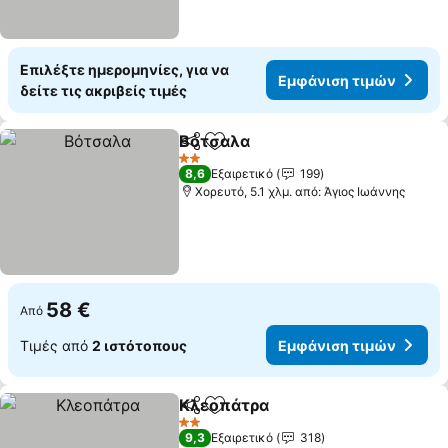
Επιλέξτε ημερομηνίες, για να
Εμφάνιση τιμών
δείτε τις ακριβείς τιμές
Βότσαλα
Κοινοποίηση
Προσθήκη στα αγαπημένα
2 Αστέρια
8,6
Εξαιρετικό
199
Χορευτό, 5.1 χλμ. από: Άγιος Ιωάννης
58 €
Από
Τιμές από
2 ιστότοπους
Εμφάνιση τιμών
Κλεοπάτρα
Κοινοποίηση
Προσθήκη στα αγαπημένα
2 Αστέρια
9,3
Εξαιρετικό
318