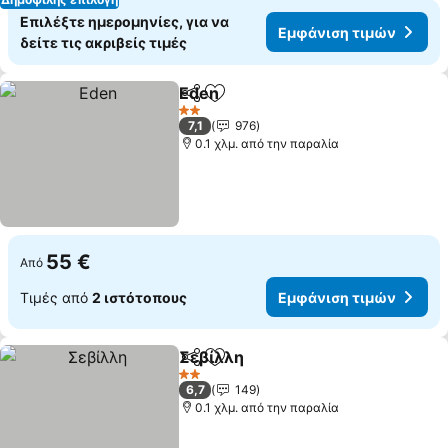
Επιλέξτε ημερομηνίες, για να
Εμφάνιση τιμών
δείτε τις ακριβείς τιμές
Eden
Κοινοποίηση
Προσθήκη στα αγαπημένα
2 Αστέρια
7,1
976
0.1 χλμ. από την παραλία
55 €
Από
Τιμές από
2 ιστότοπους
Εμφάνιση τιμών
Σεβίλλη
Κοινοποίηση
Προσθήκη στα αγαπημένα
2 Αστέρια
6,7
149
0.1 χλμ. από την παραλία