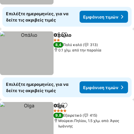
Επιλέξτε ημερομηνίες, για να
Εμφάνιση τιμών
δείτε τις ακριβείς τιμές
Οπάλιο
Κοινοποίηση
Προσθήκη στα αγαπημένα
2 Αστέρια
8,4
Πολύ καλό
313
0.1 χλμ. από την παραλία
Επιλέξτε ημερομηνίες, για να
Εμφάνιση τιμών
δείτε τις ακριβείς τιμές
Olga
Κοινοποίηση
Προσθήκη στα αγαπημένα
4 Αστέρια
9,8
Εξαιρετικό
415
Μούρεσι Πηλίου, 1.5 χλμ. από: Άγιος
Ιωάννης