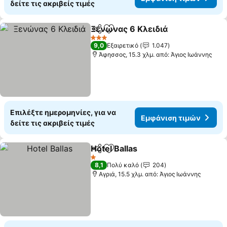
δείτε τις ακριβείς τιμές
Ξενώνας 6 Κλειδιά
Κοινοποίηση
Προσθήκη στα αγαπημένα
3 Αστέρια
9,0
Εξαιρετικό
1.047
Άφησσος, 15.3 χλμ. από: Άγιος Ιωάννης
Επιλέξτε ημερομηνίες, για να
Εμφάνιση τιμών
δείτε τις ακριβείς τιμές
Hotel Ballas
Κοινοποίηση
Προσθήκη στα αγαπημένα
1 Αστέρια
8,1
Πολύ καλό
204
Αγριά, 15.5 χλμ. από: Άγιος Ιωάννης