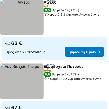
Αιγεύς
Κοινοποίηση
Προσθήκη στα αγαπημένα
2 Αστέρια
9,5
Εξαιρετικό
266
Χορευτό, 5.8 χλμ. από: Άγιος Ιωάννης
63 €
Από
Τιμές από
2 ιστότοπους
Εμφάνιση τιμών
Ξενοδοχείο Πετράδι
Κοινοποίηση
Προσθήκη στα αγαπημένα
3 Αστέρια
8,8
Εξαιρετικό
791
Καλαμάκι, 9.2 χλμ. από: Άγιος Ιωάννης
67 €
Από