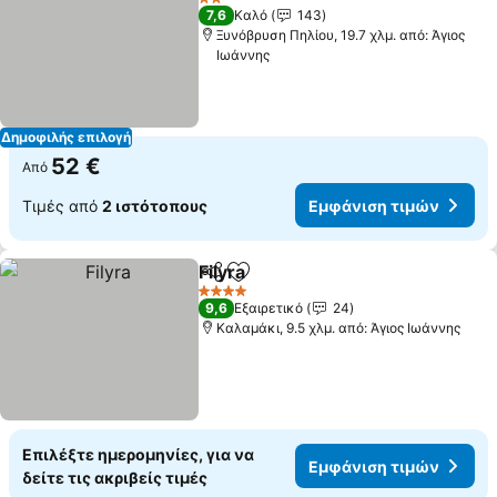
2 Αστέρια
7,6
Καλό
143
Ξυνόβρυση Πηλίου, 19.7 χλμ. από: Άγιος
Ιωάννης
Δημοφιλής επιλογή
52 €
Από
Τιμές από
2 ιστότοπους
Εμφάνιση τιμών
Filyra
Κοινοποίηση
Προσθήκη στα αγαπημένα
4 Αστέρια
9,6
Εξαιρετικό
24
Καλαμάκι, 9.5 χλμ. από: Άγιος Ιωάννης
Επιλέξτε ημερομηνίες, για να
Εμφάνιση τιμών
δείτε τις ακριβείς τιμές