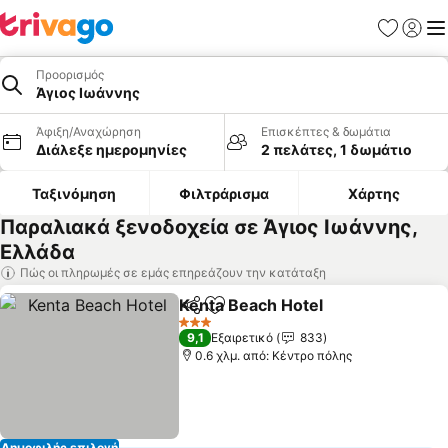
Αγαπημέν
Σύνδε
Με
Προορισμός
Άγιος Ιωάννης
Άφιξη/Αναχώρηση
Επισκέπτες & δωμάτια
Διάλεξε ημερομηνίες
2 πελάτες, 1 δωμάτιο
Ταξινόμηση
Φιλτράρισμα
Χάρτης
Παραλιακά ξενοδοχεία σε Άγιος Ιωάννης,
Ελλάδα
Πώς οι πληρωμές σε εμάς επηρεάζουν την κατάταξη
Kenta Beach Hotel
Κοινοποίηση
Προσθήκη στα αγαπημένα
3 Αστέρια
9,1
Εξαιρετικό
833
0.6 χλμ. από: Κέντρο πόλης
Δημοφιλής επιλογή