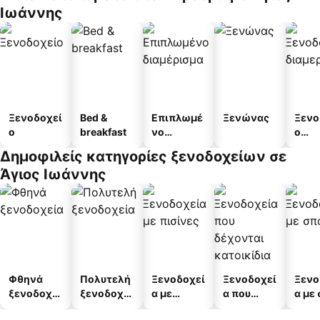
Ιωάννης
Ξενοδοχεί
Bed &
Επιπλωμέ
Ξενώνας
Ξενο
ο
breakfast
νο
ο
διαμέρισμ
διαμ
Δημοφιλείς κατηγορίες ξενοδοχείων σε
α
άτω
Άγιος Ιωάννης
Φθηνά
Πολυτελή
Ξενοδοχεί
Ξενοδοχεί
Ξενο
ξενοδοχεί
ξενοδοχεί
α με
α που
α με
α
α
πισίνες
δέχονται