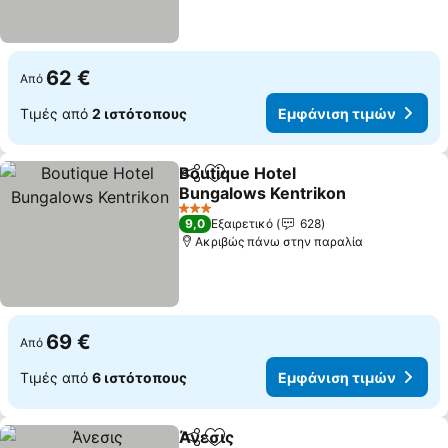
62 €
Από
Τιμές από
2 ιστότοπους
Εμφάνιση τιμών
Boutique Hotel
Κοινοποίηση
Προσθήκη στα αγαπημένα
Bungalows Kentrikon
3 Αστέρια
9,0
Εξαιρετικό
628
Ακριβώς πάνω στην παραλία
69 €
Από
Τιμές από
6 ιστότοπους
Εμφάνιση τιμών
Άνεσις
Κοινοποίηση
Προσθήκη στα αγαπημένα