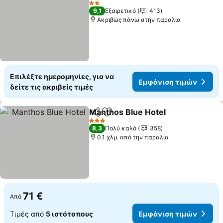
2 Αστέρια
9,1
Εξαιρετικό
413
Ακριβώς πάνω στην παραλία
Επιλέξτε ημερομηνίες, για να
Εμφάνιση τιμών
δείτε τις ακριβείς τιμές
Manthos Blue Hotel
Κοινοποίηση
Προσθήκη στα αγαπημένα
3 Αστέρια
8,3
Πολύ καλό
358
0.1 χλμ. από την παραλία
71 €
Από
Τιμές από
5 ιστότοπους
Εμφάνιση τιμών