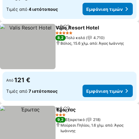
Τιμές από
4 ιστότοπους
Εμφάνιση τιμών
Valis Resort Hotel
Κοινοποίηση
Προσθήκη στα αγαπημένα
5 Αστέρια
8,2
Πολύ καλό
4.710
Βόλος, 15.6 χλμ. από: Άγιος Ιωάννης
121 €
Από
Τιμές από
7 ιστότοπους
Εμφάνιση τιμών
Έρωτας
Κοινοποίηση
Προσθήκη στα αγαπημένα
3 Αστέρια
9,2
Εξαιρετικό
218
Μούρεσι Πηλίου, 1.6 χλμ. από: Άγιος
Ιωάννης