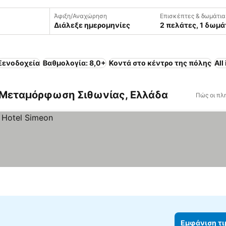
Άφιξη/Αναχώρηση
Επισκέπτες & δωμάτια
Διάλεξε ημερομηνίες
2 πελάτες, 1 δωμά
Ξενοδοχεία
Βαθμολογία: 8,0+
Κοντά στο κέντρο της πόλης
All
 Μεταμόρφωση Σιθωνίας, Ελλάδα
Πώς οι πλ
Εμφάνιση τ