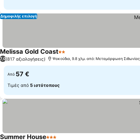
Δημοφιλής επιλογή
Melissa Gold Coast
2 Αστέρια
Εμφάνιση τιμών
(817 αξιολογήσεις)
7,0
Ψακούδια, 9.8 χλμ. από: Μεταμόρφωση Σιθωνίας
57 €
Από
Τιμές από
5 ιστότοπους
Summer House