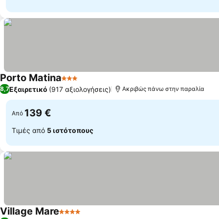
Porto Matina
3 Αστέρια
Εμφάνιση τιμών
Εξαιρετικό
(917 αξιολογήσεις)
8,7
Ακριβώς πάνω στην παραλία
139 €
Από
Τιμές από
5 ιστότοπους
Village Mare
4 Αστέρια
Εμφάνιση τιμών