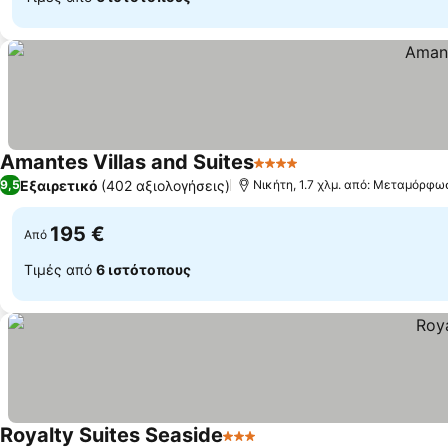
Amantes Villas and Suites
4 Αστέρια
Εμφάνιση τιμών
Εξαιρετικό
(402 αξιολογήσεις)
9,5
Νικήτη, 1.7 χλμ. από: Μεταμόρφω
195 €
Από
Τιμές από
6 ιστότοπους
Royalty Suites Seaside
3 Αστέρια
Εμφάνιση τιμών