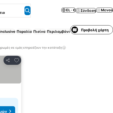
EL · €
Μενού
Σύνδεση
τιο
Προβολή χάρτη
 inclusive
Παραλία
Πισίνα
Περιλαμβάνεται πρωινό
Ημιδιατρο
ηρωμές σε εμάς επηρεάζουν την κατάταξη
Προσθήκη στα αγαπημένα
Κοινοποίηση
ιμών