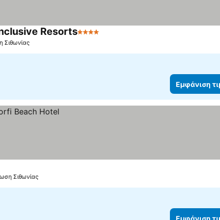
nclusive Resorts
4 Αστέρια
Εμφάνιση τιμών
η Σιθωνίας
Εμφάνιση τ
φωση Σιθωνίας
Εμφάνιση τ