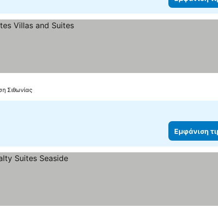
ση Σιθωνίας
Εμφάνιση τ