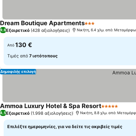
Dream Boutique Apartments
3 Αστέρια
Εμφάνιση τιμών
Εξαιρετικό
(428 αξιολογήσεις)
9,6
Νικήτη, 6.4 χλμ. από: Μεταμόρφω
130 €
Από
Τιμές από
7 ιστότοπους
Δημοφιλής επιλογή
Ammoa Luxury Hotel & Spa Resort
5 Αστέρια
Εμφάνι
Εξαιρετικό
(1.998 αξιολογήσεις)
8,5
Νικήτη, 8.8 χλμ. από: Μεταμόρ
Επιλέξτε ημερομηνίες, για να δείτε τις ακριβείς τιμές