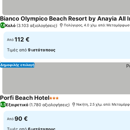
Bianco Olympico Beach Resort by Anayia All I
Καλό
(3.103 αξιολογήσεις)
7,8
Πολύγυρος, 4.0 χλμ. από: Μεταμόρφωσ
112 €
Από
Τιμές από
9 ιστότοπους
Δημοφιλής επιλογή
Porfi Beach Hotel
3 Αστέρια
Εμφάνιση τιμών
Εξαιρετικό
(1.780 αξιολογήσεις)
8,5
Νικήτη, 2.5 χλμ. από: Μεταμόρ
90 €
Από
Τιμές από
6 ιστότοπους